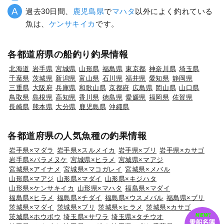
過去30日間、
鹿児島県
で
マハタ
以外によく釣れている
魚は、
ケンサキイカ
です。
各都道府県の船釣り釣果情報
北海道
岩手県
宮城県
山形県
福島県
東京都
神奈川県
埼玉県
千葉県
茨城県
新潟県
富山県
石川県
福井県
愛知県
静岡県
三重県
大阪府
兵庫県
和歌山県
京都府
広島県
岡山県
山口県
鳥取県
島根県
高知県
香川県
徳島県
愛媛県
福岡県
佐賀県
長崎県
熊本県
大分県
鹿児島県
沖縄県
各都道府県の人気魚種の釣果情報
岩手県×マダラ
岩手県×スルメイカ
岩手県×ブリ
岩手県×カサゴ
岩手県×バラメヌケ
宮城県×ヒラメ
宮城県×マアジ
宮城県×アイナメ
宮城県×マコガレイ
宮城県×メバル
山形県×マアジ
山形県×マダイ
山形県×キジハタ
山形県×ケンサキイカ
山形県×マハタ
福島県×マダイ
福島県×ヒラメ
福島県×チダイ
福島県×ウスメバル
福島県×ブリ
茨城県×マダイ
茨城県×ブリ
茨城県×ヒラメ
茨城県×カサゴ
茨城県×ホウボウ
埼玉県×サワラ
埼玉県×タチウオ