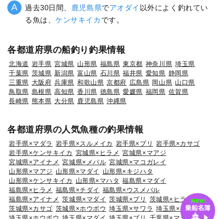
過去30日間、
鹿児島県
で
アオダイ
以外によく釣れてい
る魚は、
ケンサキイカ
です。
各都道府県の船釣り釣果情報
北海道
岩手県
宮城県
山形県
福島県
東京都
神奈川県
埼玉県
千葉県
茨城県
新潟県
富山県
石川県
福井県
愛知県
静岡県
三重県
大阪府
兵庫県
和歌山県
京都府
広島県
岡山県
山口県
鳥取県
島根県
高知県
香川県
徳島県
愛媛県
福岡県
佐賀県
長崎県
熊本県
大分県
鹿児島県
沖縄県
各都道府県の人気魚種の釣果情報
岩手県×マダラ
岩手県×スルメイカ
岩手県×ブリ
岩手県×カサゴ
岩手県×ケンサキイカ
宮城県×ヒラメ
宮城県×マアジ
宮城県×アイナメ
宮城県×メバル
宮城県×マコガレイ
山形県×マアジ
山形県×マダイ
山形県×キジハタ
山形県×ケンサキイカ
山形県×マハタ
福島県×マダイ
福島県×ヒラメ
福島県×チダイ
福島県×ウスメバル
福島県×アイナメ
茨城県×マダイ
茨城県×ブリ
茨城県×ヒラメ
茨城県×カサゴ
茨城県×ホウボウ
埼玉県×サワラ
埼玉県×タチウオ
埼玉県×ホウボウ
埼玉県×マダイ
埼玉県×ブリ
千葉県×マダイ