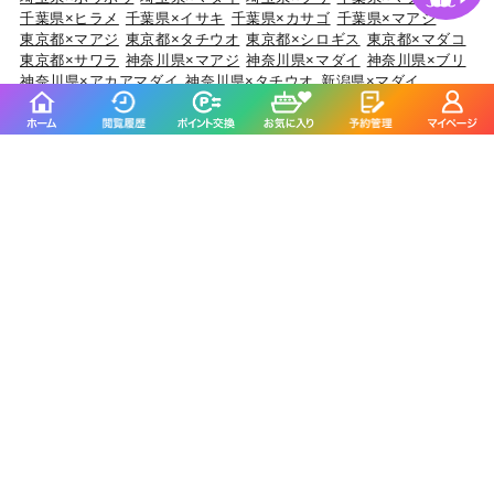
千葉県×ヒラメ
千葉県×イサキ
千葉県×カサゴ
千葉県×マアジ
東京都×マアジ
東京都×タチウオ
東京都×シロギス
東京都×マダコ
東京都×サワラ
神奈川県×マアジ
神奈川県×マダイ
神奈川県×ブリ
神奈川県×アカアマダイ
神奈川県×タチウオ
新潟県×マダイ
新潟県×ブリ
新潟県×マアジ
新潟県×キダイ
新潟県×ゴマサバ
富山県×アオリイカ
富山県×ブリ
富山県×マダイ
富山県×キジハタ
富山県×ウッカリカサゴ
石川県×ブリ
石川県×キジハタ
石川県×マダイ
石川県×カサゴ
石川県×マアジ
福井県×ケンサキイカ
福井県×マダイ
福井県×アオリイカ
福井県×マアジ
福井県×スルメイカ
静岡県×マダイ
静岡県×イサキ
静岡県×マアジ
静岡県×タチウオ
静岡県×ブリ
愛知県×ブリ
愛知県×マダイ
愛知県×タチウオ
愛知県×ホウボウ
愛知県×マアジ
三重県×ブリ
三重県×マダイ
三重県×ヒラメ
三重県×カサゴ
三重県×マアジ
京都府×ケンサキイカ
京都府×ブリ
京都府×マダイ
京都府×スルメイカ
京都府×アオリイカ
大阪府×マダイ
大阪府×サワラ
大阪府×ブリ
大阪府×キジハタ
大阪府×スズキ
兵庫県×ブリ
兵庫県×マダイ
兵庫県×マダコ
兵庫県×サワラ
兵庫県×ヒラメ
和歌山県×マダイ
和歌山県×マアジ
和歌山県×ブリ
和歌山県×イサキ
和歌山県×マサバ
鳥取県×ケンサキイカ
鳥取県×マアジ
鳥取県×アオリイカ
鳥取県×スルメイカ
鳥取県×マダイ
岡山県×スズキ
岡山県×マダイ
岡山県×ヒラメ
岡山県×キジハタ
岡山県×マゴチ
広島県×マダイ
広島県×キジハタ
広島県×ブリ
広島県×サワラ
広島県×アオリイカ
山口県×マダイ