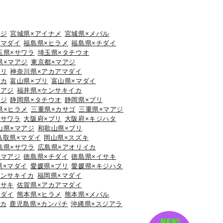
アジ
宮城県×アイナメ
宮城県×メバル
×マダイ
福島県×ヒラメ
福島県×チダイ
玉県×サワラ
埼玉県×タチウオ
県×マアジ
東京都×マアジ
ブリ
神奈川県×アカアマダイ
イカ
富山県×ブリ
富山県×マダイ
マアジ
福井県×ケンサキイカ
アジ
静岡県×タチウオ
静岡県×ブリ
県×ヒラメ
三重県×カサゴ
三重県×マアジ
×サワラ
大阪府×ブリ
大阪府×キジハタ
山県×マアジ
和歌山県×ブリ
鳥取県×マダイ
岡山県×スズキ
島県×サワラ
広島県×アオリイカ
×マアジ
徳島県×チダイ
徳島県×イサキ
県×マダイ
愛媛県×ブリ
愛媛県×キジハタ
ケンサキイカ
福岡県×マダイ
イサキ
佐賀県×アカアマダイ
マダイ
熊本県×ヒラメ
熊本県×メバル
イカ
鹿児島県×カンパチ
沖縄県×スジアラ