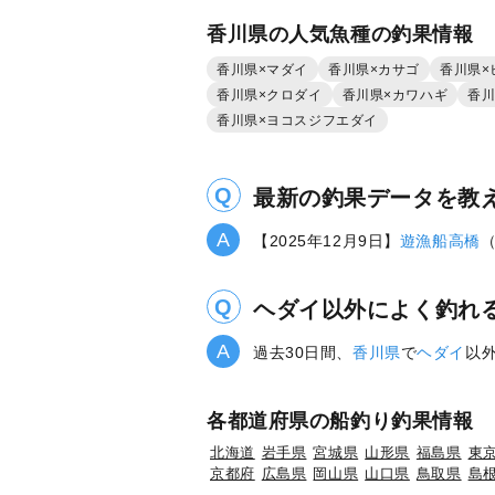
香川県の人気魚種の釣果情報
香川県×マダイ
香川県×カサゴ
香川県×
香川県×クロダイ
香川県×カワハギ
香川
香川県×ヨコスジフエダイ
最新の釣果データを教
【2025年12月9日】
遊漁船高橋
ヘダイ以外によく釣れ
過去30日間、
香川県
で
ヘダイ
以
各都道府県の船釣り釣果情報
北海道
岩手県
宮城県
山形県
福島県
東
京都府
広島県
岡山県
山口県
鳥取県
島