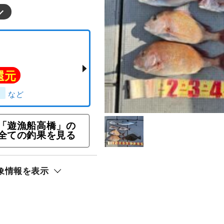
ト還元
「遊漁船高橋」の
全ての釣果を見る
ギス）
象情報を表示