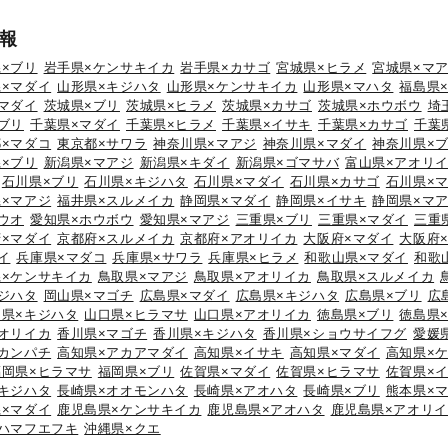
報
×ブリ
岩手県×ケンサキイカ
岩手県×カサゴ
宮城県×ヒラメ
宮城県×マ
×マダイ
山形県×キジハタ
山形県×ケンサキイカ
山形県×マハタ
福島県
マダイ
茨城県×ブリ
茨城県×ヒラメ
茨城県×カサゴ
茨城県×ホウボウ
埼
ブリ
千葉県×マダイ
千葉県×ヒラメ
千葉県×イサキ
千葉県×カサゴ
千葉
×マダコ
東京都×サワラ
神奈川県×マアジ
神奈川県×マダイ
神奈川県×
×ブリ
新潟県×マアジ
新潟県×キダイ
新潟県×ゴマサバ
富山県×アオリ
石川県×ブリ
石川県×キジハタ
石川県×マダイ
石川県×カサゴ
石川県×
×マアジ
福井県×スルメイカ
静岡県×マダイ
静岡県×イサキ
静岡県×マ
ウオ
愛知県×ホウボウ
愛知県×マアジ
三重県×ブリ
三重県×マダイ
三重
×マダイ
京都府×スルメイカ
京都府×アオリイカ
大阪府×マダイ
大阪府
イ
兵庫県×マダコ
兵庫県×サワラ
兵庫県×ヒラメ
和歌山県×マダイ
和歌
県×ケンサキイカ
鳥取県×マアジ
鳥取県×アオリイカ
鳥取県×スルメイカ
ジハタ
岡山県×マゴチ
広島県×マダイ
広島県×キジハタ
広島県×ブリ
広
口県×キジハタ
山口県×ヒラマサ
山口県×アオリイカ
徳島県×ブリ
徳島県
オリイカ
香川県×マゴチ
香川県×キジハタ
香川県×ショウサイフグ
愛媛
カンパチ
高知県×アカアマダイ
高知県×イサキ
高知県×マダイ
高知県×
福岡県×ヒラマサ
福岡県×ブリ
佐賀県×マダイ
佐賀県×ヒラマサ
佐賀県×
キジハタ
長崎県×オオモンハタ
長崎県×アオハタ
長崎県×ブリ
熊本県×
×マダイ
鹿児島県×ケンサキイカ
鹿児島県×アオハタ
鹿児島県×アオリ
ハマフエフキ
沖縄県×クエ