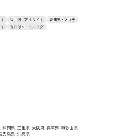
ズキ
香川県×アオリイカ
香川県×マゴチ
ダイ
香川県×コモンフグ
。
県
静岡県
三重県
大阪府
兵庫県
和歌山県
鹿児島県
沖縄県