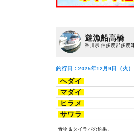
遊漁船高橋
香川県 仲多度郡多度
釣行日：2025年12月9日（火
ヘダイ
マダイ
ヒラメ
サワラ
青物＆タイラバの釣果。