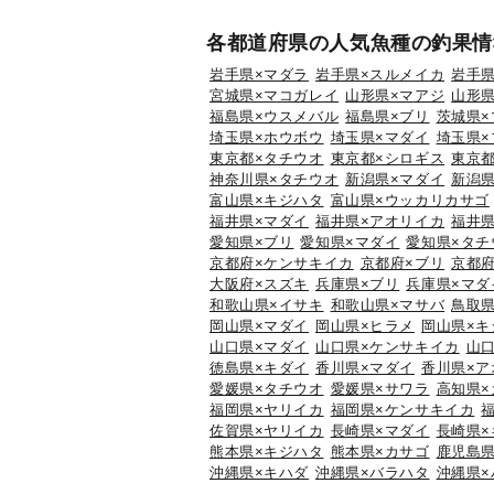
各都道府県の人気魚種の釣果情
岩手県×マダラ
岩手県×スルメイカ
岩手県
宮城県×マコガレイ
山形県×マアジ
山形県
福島県×ウスメバル
福島県×ブリ
茨城県×
埼玉県×ホウボウ
埼玉県×マダイ
埼玉県×
東京都×タチウオ
東京都×シロギス
東京都
神奈川県×タチウオ
新潟県×マダイ
新潟県
富山県×キジハタ
富山県×ウッカリカサゴ
福井県×マダイ
福井県×アオリイカ
福井県
愛知県×ブリ
愛知県×マダイ
愛知県×タチ
京都府×ケンサキイカ
京都府×ブリ
京都府
大阪府×スズキ
兵庫県×ブリ
兵庫県×マダ
和歌山県×イサキ
和歌山県×マサバ
鳥取
岡山県×マダイ
岡山県×ヒラメ
岡山県×キ
山口県×マダイ
山口県×ケンサキイカ
山
徳島県×キダイ
香川県×マダイ
香川県×ア
愛媛県×タチウオ
愛媛県×サワラ
高知県×
福岡県×ヤリイカ
福岡県×ケンサキイカ
佐賀県×ヤリイカ
長崎県×マダイ
長崎県×
熊本県×キジハタ
熊本県×カサゴ
鹿児島県
沖縄県×キハダ
沖縄県×バラハタ
沖縄県×