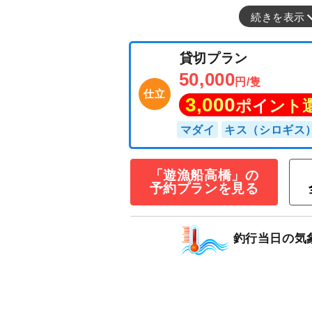
続きを表示
貸切プラン
50,000
円/隻
仕立
3,000
ポイン
「遊漁船高橋」の
予約プランを見る
マダイ
キス（シロ
釣行当日の気