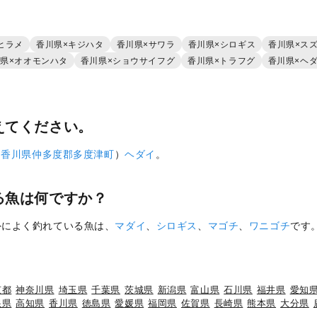
ヒラメ
香川県×キジハタ
香川県×サワラ
香川県×シロギス
香川県×ス
県×オオモンハタ
香川県×ショウサイフグ
香川県×トラフグ
香川県×ヘ
えてください。
（
香川県
仲多度郡多度津町
）
ヘダイ
。
る魚は何ですか？
外によく釣れている魚は、
マダイ
、
シロギス
、
マゴチ
、
ワニゴチ
です
京都
神奈川県
埼玉県
千葉県
茨城県
新潟県
富山県
石川県
福井県
愛知
根県
高知県
香川県
徳島県
愛媛県
福岡県
佐賀県
長崎県
熊本県
大分県