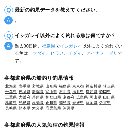
最新の釣果データを教えてください。
。
イシガレイ以外によく釣れる魚は何ですか？
過去30日間、
福島県
で
イシガレイ
以外によく釣れてい
る魚は、
マダイ
、
ヒラメ
、
チダイ
、
アイナメ
、
ブリ
で
す。
各都道府県の船釣り釣果情報
北海道
岩手県
宮城県
山形県
福島県
東京都
神奈川県
埼玉県
千葉県
茨城県
新潟県
富山県
石川県
福井県
愛知県
静岡県
三重県
大阪府
兵庫県
和歌山県
京都府
広島県
岡山県
山口県
鳥取県
島根県
高知県
香川県
徳島県
愛媛県
福岡県
佐賀県
長崎県
熊本県
大分県
鹿児島県
沖縄県
各都道府県の人気魚種の釣果情報