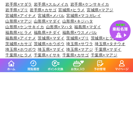
岩手県×マダラ
岩手県×スルメイカ
岩手県×ケンサキイカ
岩手県×ブリ
岩手県×カサゴ
宮城県×ヒラメ
宮城県×マアジ
宮城県×アイナメ
宮城県×メバル
宮城県×マコガレイ
山形県×マアジ
山形県×マダイ
山形県×キジハタ
山形県×ケンサキイカ
山形県×マハタ
福島県×マダイ
福島県×ヒラメ
福島県×チダイ
福島県×ウスメバル
福島県×アイナメ
茨城県×マダイ
茨城県×ブリ
茨城県×ヒラメ
茨城県×カサゴ
茨城県×ホウボウ
埼玉県×サワラ
埼玉県×タチウオ
埼玉県×ホウボウ
埼玉県×マダイ
埼玉県×マアジ
千葉県×マダイ
千葉県×ヒラメ
千葉県×イサキ
千葉県×カサゴ
千葉県×マアジ
東京都×マアジ
東京都×タチウオ
東京都×シロギス
東京都×マダコ
東京都×サワラ
神奈川県×マアジ
神奈川県×マダイ
神奈川県×ブリ
神奈川県×アカアマダイ
神奈川県×タチウオ
新潟県×マダイ
新潟県×ブリ
新潟県×マアジ
新潟県×キダイ
新潟県×ゴマサバ
富山県×アオリイカ
富山県×ブリ
富山県×マダイ
富山県×キジハタ
富山県×ウッカリカサゴ
石川県×ブリ
石川県×キジハタ
石川県×マダイ
石川県×カサゴ
石川県×マアジ
福井県×ケンサキイカ
福井県×マダイ
福井県×アオリイカ
福井県×マアジ
福井県×スルメイカ
静岡県×マダイ
静岡県×イサキ
静岡県×マアジ
静岡県×タチウオ
静岡県×ブリ
愛知県×ブリ
愛知県×マダイ
愛知県×タチウオ
愛知県×ホウボウ
愛知県×マアジ
三重県×ブリ
三重県×マダイ
三重県×ヒラメ
三重県×カサゴ
三重県×マアジ
京都府×ケンサキイカ
京都府×ブリ
京都府×マダイ