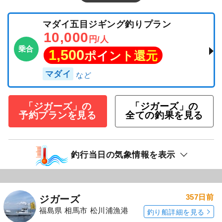
マダイ五目ジギング釣りプラン
10,000
円/人
乗合
1,500
ポイント還元
マダイ
「ジガーズ」の
「ジガーズ」の
予約プランを見る
全ての釣果を見る
釣行当日の気象情報を表示
357日前
ジガーズ
福島県 相馬市 松川浦漁港
釣り船詳細を見る