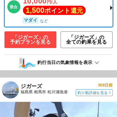
10,000
円/人
乗合
1,500
ポイント還元
マダイ
「ジガーズ」の
「ジガーズ」の
予約プランを見る
全ての釣果を見る
釣行当日の気象情報を表示
359日前
ジガーズ
福島県 相馬市 松川浦漁港
釣り船詳細を見る