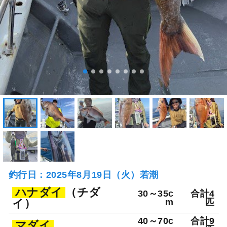
釣行日：2025年8月19日（火）若潮
ハナダイ
（チダ
30～35c
合計4
イ）
m
匹
40～70c
合計9
マダイ