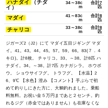
ハナダイ
（チダ
34～38c
合計7
イ）
m
匹
41～83c
合計8
マダイ
m
匹
33～38c
合計8
チャリコ
m
匹
ジガーズ2（J2）にて マダイ五目ジギング マダ
イ。41。43。44。45。57。59。66。83(７．４
キロ)。計8枚。 チャリコ。33。～38。計8匹 ハ
ナダイ。34。～38。計7匹 カナガシラ。 ホウボ
ウ。 ショウサイフグ。 トラフグ。 【水温】2
6、9℃ 【水色】澄み 【コメント】手ぶらで初
めて釣りしにきた方に、大鯛釣れました。乗船
料無料。お祝い金５万円まであと２センチ。釣
れるジグ（赤金ではありません）も在庫なくな