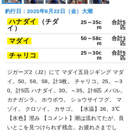
釣行日：2025年8月22日（金）大潮
ハナダイ
（チダ
25～35c
合計5
イ）
m
匹
50～58c
合計3
マダイ
m
匹
25～30c
合計5
チャリコ
m
匹
ジガーズ2（J2）にて マダイ五目ジギング マダ
イ。50。58。58。計3枚。 チャリコ。25。～3
0。計5匹 ハナダイ。30。～35。計6匹 メバル。
カナガシラ。 ホウボウ。 ショウサイフグ。 マ
ゾイ。 クロソイ。 カサゴ。 【水温】26、3℃
【水色】澄み 【コメント】潮は流れてたが、良
いとこを見つけられず残念。お疲れさまでし