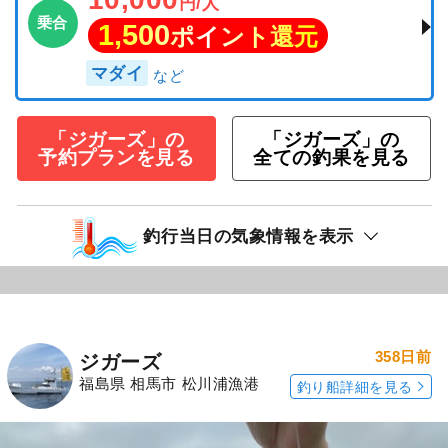
円/人
乗合
1,500
ポイント還元
マダイ
「ジガーズ」の
「ジガーズ」の
予約プランを見る
全ての釣果を見る
釣行当日の気象情報を表示
358日前
ジガーズ
福島県 相馬市 松川浦漁港
釣り船詳細を見る