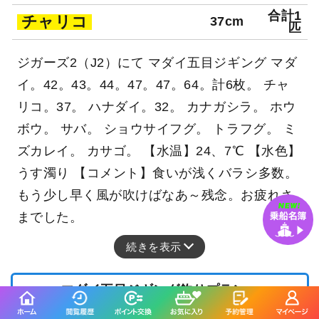
合計1
チャリコ
37cm
匹
ジガーズ2（J2）にて マダイ五目ジギング マダ
イ。42。43。44。47。47。64。計6枚。 チャ
リコ。37。 ハナダイ。32。 カナガシラ。 ホウ
ボウ。 サバ。 ショウサイフグ。 トラフグ。 ミ
ズカレイ。 カサゴ。 【水温】24、7℃ 【水色】
うす濁り 【コメント】食いが浅くバラシ多数。
もう少し早く風が吹けばなあ～残念。お疲れさ
までした。
続きを表示
マダイ五目ジギング釣りプラン
10,000
円/人