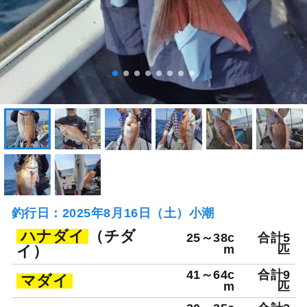
釣行日：2025年8月16日（土）小潮
ハナダイ
（チダ
25～38c
合計5
イ）
m
匹
41～64c
合計9
マダイ
m
匹