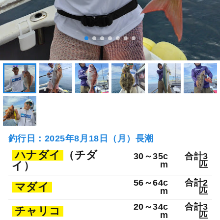
釣行日：2025年8月18日（月）長潮
ハナダイ
（チダ
30～35c
合計3
イ）
m
匹
56～64c
合計2
マダイ
m
匹
20～34c
合計3
チャリコ
m
匹