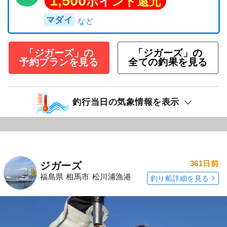
1,500
ポイント還元
マダイ
「ジガーズ」の
「ジガーズ」の
予約プランを見る
全ての釣果を見る
釣行当日の気象情報を表示
361日前
ジガーズ
福島県 相馬市 松川浦漁港
釣り船詳細を見る