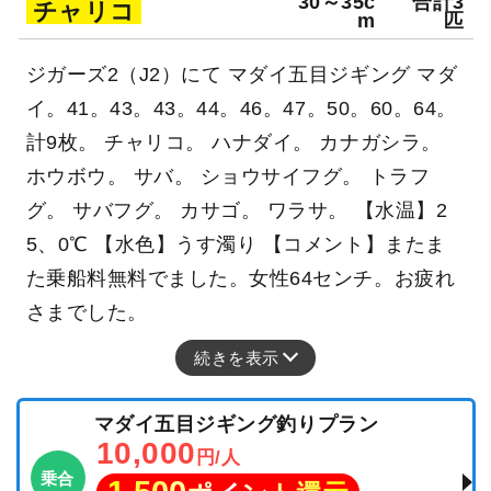
30～35c
合計3
チャリコ
m
匹
ジガーズ2（J2）にて マダイ五目ジギング マダ
イ。41。43。43。44。46。47。50。60。64。
計9枚。 チャリコ。 ハナダイ。 カナガシラ。
ホウボウ。 サバ。 ショウサイフグ。 トラフ
グ。 サバフグ。 カサゴ。 ワラサ。 【水温】2
5、0℃ 【水色】うす濁り 【コメント】またま
た乗船料無料でました。女性64センチ。お疲れ
さまでした。
続きを表示
マダイ五目ジギング釣りプラン
10,000
円/人
乗合