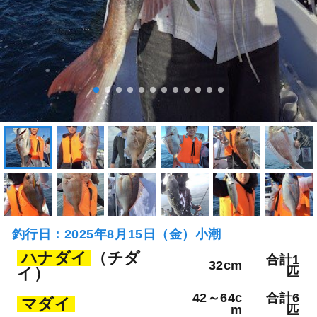
釣行日：2025年8月15日（金）小潮
ハナダイ
（チダ
合計1
32cm
イ）
匹
42～64c
合計6
マダイ
m
匹