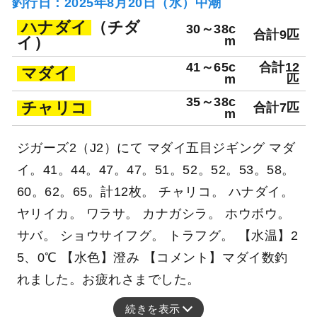
釣行日：2025年8月20日（水）中潮
ハナダイ
（チダ
30～38c
合計9匹
イ）
m
41～65c
合計12
マダイ
m
匹
35～38c
チャリコ
合計7匹
m
ジガーズ2（J2）にて マダイ五目ジギング マダ
イ。41。44。47。47。51。52。52。53。58。
60。62。65。計12枚。 チャリコ。 ハナダイ。
ヤリイカ。 ワラサ。 カナガシラ。 ホウボウ。
サバ。 ショウサイフグ。 トラフグ。 【水温】2
5、0℃ 【水色】澄み 【コメント】マダイ数釣
れました。お疲れさまでした。
続きを表示