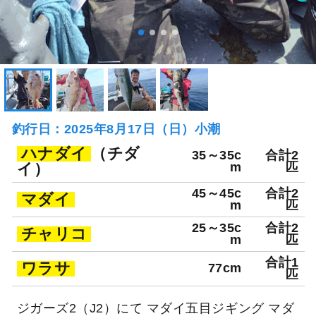
釣行日：2025年8月17日（日）小潮
ハナダイ
（チダ
35～35c
合計2
イ）
m
匹
45～45c
合計2
マダイ
m
匹
25～35c
合計2
チャリコ
m
匹
合計1
ワラサ
77cm
匹
ジガーズ2（J2）にて マダイ五目ジギング マダ