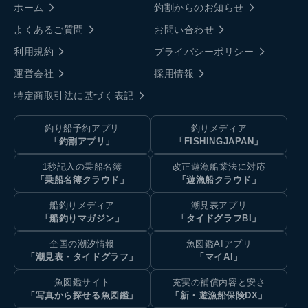
ホーム
釣割からのお知らせ
よくあるご質問
お問い合わせ
利用規約
プライバシーポリシー
運営会社
採用情報
特定商取引法に基づく表記
釣り船予約アプリ
釣りメディア
「釣割アプリ」
「FISHINGJAPAN」
1秒記入の乗船名簿
改正遊漁船業法に対応
「乗船名簿クラウド」
「遊漁船クラウド」
船釣りメディア
潮見表アプリ
「船釣りマガジン」
「タイドグラフBI」
全国の潮汐情報
魚図鑑AIアプリ
「潮見表・タイドグラフ」
「マイAI」
魚図鑑サイト
充実の補償内容と安さ
「写真から探せる魚図鑑」
「新・遊漁船保険DX」