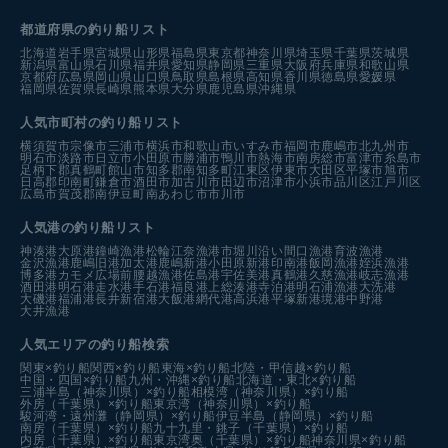
都道府県の釣り船リスト
北海道
岩手県
宮城県
山形県
福島県
東京都
神奈川県
埼玉県
千葉県
茨城県
新潟県
富山県
石川県
福井県
愛知県
静岡県
三重県
大阪府
兵庫県
和歌山県
京都府
広島県
岡山県
山口県
鳥取県
島根県
高知県
香川県
徳島県
愛媛県
福岡県
佐賀県
長崎県
熊本県
大分県
鹿児島県
沖縄県
人気市町村の釣り船リスト
横須賀市
宗像市
三浦市
横浜市
和歌山市
いすみ市
福岡市
鹿嶋市
北九州市
明石市
淡路市
日立市
小田原市
勝浦市
鴨川市
熱海市
南房総市
富津市
糸島市
足柄下郡真鶴町
館山市
知多郡南知多町
江東区
伊東市
大田区
平塚市
旭市
日高郡印南町
鎌倉市
酒田市
加古川市
田辺市
沼津市
小浜市
品川区
江戸川区
広島市
賀茂郡南伊豆町
南あわじ市
市川市
人気港の釣り船リスト
神湊港
大原港
鐘崎漁港
松輪江奈漁港
市堀川沿い
間口漁港
育波漁港
金沢漁港
鹿嶋旧港
加太港
鹿嶋新港
小田原新港
印南港
飯岡漁港
姪浜漁港
博多港カモメ広場前
腰越漁港
佐島港
宇佐美港
真鶴港
久慈漁港
岐志漁港
酒田港
明石港
走水港
手石港
福良港
上総湊港
寺泊港
明石浦漁港
大洗港
大磯港
福浦港
長井新宿港
大飯港
網代港
高浜港
平塚新港
境港中野港
大井漁港
人気エリアの釣り船検索
関東×釣り船
関西×釣り船
東海×釣り船
北陸・甲信越×釣り船
中国・四国×釣り船
九州・沖縄×釣り船
北海道・東北×釣り船
三浦半島（神奈川県）×釣り船
相模湾（神奈川県）×釣り船
外房（千葉県）×釣り船
東京湾（神奈川県）×釣り船
駿河湾・遠州灘（静岡県）×釣り船
伊豆半島（静岡県）×釣り船
南房（千葉県）×釣り船
九十九里・銚子（千葉県）×釣り船
内房（千葉県）×釣り船
東京湾奥（千葉県）×釣り船
神奈川県×釣り船