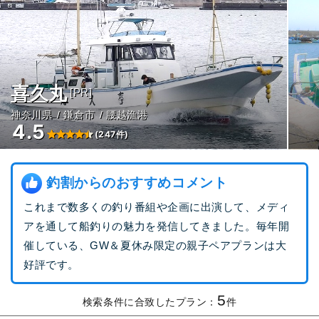
喜久丸
[PR]
神奈川県
鎌倉市
腰越漁港
4.5
(247件)
釣割からのおすすめコメント
これまで数多くの釣り番組や企画に出演して、メディ
アを通して船釣りの魅力を発信してきました。毎年開
催している、GW＆夏休み限定の親子ペアプランは大
好評です。
5
検索条件に合致したプラン：
件