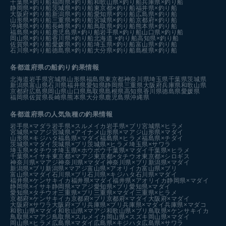
千葉県×釣り船
福岡県×釣り船
和歌山県×釣り船
兵庫県×釣り船
静岡県×釣り船
茨城県×釣り船
東京都×釣り船
福井県×釣り船
大阪府×釣り船
新潟県×釣り船
愛知県×釣り船
広島県×釣り船
山形県×釣り船
三重県×釣り船
宮城県×釣り船
京都府×釣り船
沖縄県×釣り船
長崎県×釣り船
鳥取県×釣り船
熊本県×釣り船
福島県×釣り船
鹿児島県×釣り船
岩手県×釣り船
山口県×釣り船
岡山県×釣り船
香川県×釣り船
北海道 ×釣り船
高知県×釣り船
佐賀県×釣り船
愛媛県×釣り船
埼玉県×釣り船
富山県×釣り船
石川県×釣り船
徳島県×釣り船
大分県×釣り船
島根県×釣り船
各都道府県の船釣り釣果情報
北海道
岩手県
宮城県
山形県
福島県
東京都
神奈川県
埼玉県
千葉県
茨城県
新潟県
富山県
石川県
福井県
愛知県
静岡県
三重県
大阪府
兵庫県
和歌山県
京都府
広島県
岡山県
山口県
鳥取県
島根県
高知県
香川県
徳島県
愛媛県
福岡県
佐賀県
長崎県
熊本県
大分県
鹿児島県
沖縄県
各都道府県の人気魚種の釣果情報
岩手県×マダラ
岩手県×スルメイカ
岩手県×ブリ
宮城県×ヒラメ
宮城県×マアジ
宮城県×アイナメ
山形県×マアジ
山形県×マダイ
山形県×キジハタ
福島県×マダイ
福島県×ヒラメ
福島県×チダイ
茨城県×マダイ
茨城県×ブリ
茨城県×ヒラメ
埼玉県×サワラ
埼玉県×タチウオ
埼玉県×ホウボウ
千葉県×マダイ
千葉県×ヒラメ
千葉県×イサキ
東京都×マアジ
東京都×タチウオ
東京都×シロギス
神奈川県×マアジ
神奈川県×マダイ
神奈川県×ブリ
新潟県×マダイ
新潟県×ブリ
新潟県×マアジ
富山県×アオリイカ
富山県×ブリ
富山県×マダイ
石川県×ブリ
石川県×キジハタ
石川県×マダイ
福井県×ケンサキイカ
福井県×マダイ
福井県×アオリイカ
静岡県×マダイ
静岡県×イサキ
静岡県×マアジ
愛知県×ブリ
愛知県×マダイ
愛知県×タチウオ
三重県×ブリ
三重県×マダイ
三重県×ヒラメ
京都府×ケンサキイカ
京都府×ブリ
京都府×マダイ
大阪府×マダイ
大阪府×サワラ
大阪府×ブリ
兵庫県×ブリ
兵庫県×マダイ
兵庫県×マダコ
和歌山県×マダイ
和歌山県×マアジ
和歌山県×ブリ
鳥取県×ケンサキイカ
鳥取県×マアジ
鳥取県×スルメイカ
岡山県×スズキ
岡山県×マダイ
岡山県×ヒラメ
広島県×マダイ
広島県×キジハタ
広島県×サワラ