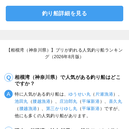
釣り船詳細を見る
【相模湾（神奈川県）】ブリが釣れる人気釣り船ランキン
グ（2026年8月版）
相模湾（神奈川県）で人気がある釣り船はどこ
ですか？
特に人気がある釣り船は、
ゆうせい丸
（
片瀬漁港
）、
池田丸
（
腰越漁港
）、
庄治郎丸
（
平塚新港
）、
喜久丸
（
腰越漁港
）、
第三かりゆし丸
（
平塚新港
）ですが、
他にも多くの人気釣り船があります。