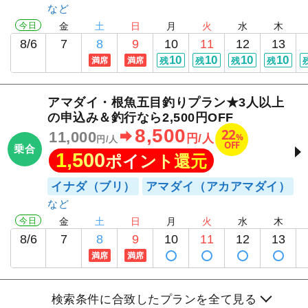
今日
金
土
日
月
火
水
木
8/6
7
8
9
10
11
12
13
10
10
10
10
満席
満席
残
残
残
残
アマダイ・根魚五目釣りプラン★3人以上
の申込み＆釣行なら2,500円OFF
8,500
22
11,000
%
円/人
円/人
OFF
乗合
1,500
ポイント還元
イナダ（ブリ）
アマダイ（アカアマダイ）
今日
金
土
日
月
火
水
木
8/6
7
8
9
10
11
12
13
満席
満席
検索条件に合致したプランを全て見る