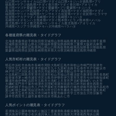
山口県×ケンサキイカ
山口県×マダイ
山口県×キジハタ
徳島県×ブリ
徳島県×マアジ
徳島県×チダイ
香川県×マダイ
香川県×アオリイカ
香川県×マゴチ
愛媛県×マダイ
愛媛県×ブリ
愛媛県×キジハタ
高知県×カンパチ
高知県×アカアマダイ
高知県×マダイ
福岡県×マダイ
福岡県×ヤリイカ
福岡県×ケンサキイカ
佐賀県×マダイ
佐賀県×ヒラマサ
佐賀県×アカアマダイ
長崎県×マダイ
長崎県×キジハタ
長崎県×オオモンハタ
熊本県×マダイ
熊本県×ヒラメ
熊本県×メバル
鹿児島県×マダイ
鹿児島県×ケンサキイカ
鹿児島県×アオリイカ
沖縄県×スジアラ
沖縄県×キハダ
沖縄県×バラハタ
各都道府県の潮見表
・タイドグラフ
北海道
青森県
岩手県
秋田県
宮城県
山形県
福島県
東京都
神奈川県
千葉県
茨城県
新潟県
富山県
石川県
福井県
愛知県
静岡県
三重県
大阪府
兵庫県
和歌山県
京都府
広島県
岡山県
山口県
鳥取県
島根県
高知県
香川県
徳島県
愛媛県
福岡県
佐賀県
長崎県
熊本県
大分県
宮崎県
鹿児島県
沖縄県
人気市町村の潮見表・タイドグラフ
明石市
浜松市
糸島市
長崎市
周防大島町
広島市
和歌山市
鳴門市
富津市
下関市
北九州市
木更津市
姫路市
九十九里町
淡路市
石巻市
平戸市
横浜市
神戸市
江戸川区
名古屋市
呉市
延岡市
志摩市
館山市
平塚市
四日市市
小豆島町
江田島市
常滑市
沼津市
松山市
福山市
横須賀市
唐津市
津市
長島町
佐世保市
茅ヶ崎市
浦安市
宮古島市
伊勢市
伊万里市
天草市
今治市
南知多町
勝浦市
南伊勢町
浜田市
五島市
大洗町
上天草市
芦北町
愛南町
いわき市
大磯町
長門市
千葉市
焼津市
亘理町
境港市
田原市
臼杵市
鈴鹿市
西尾市
恩納村
銚子市
仙台市
八戸市
芦屋町
光市
舞鶴市
行橋市
碧南市
西海市
高松市
葉山町
徳之島町
気仙沼市
市川市
廿日市市
桑名市
福岡市
赤穂市
屋久島町
苫小牧市
玉名市
糸魚川市
川崎市
尾鷲市
柳井市
宇土市
加古川市
宗像市
諫早市
西宮市
上越市
倉敷市
出水市
南あわじ市
人気ポイントの潮見表・タイドグラフ
若洲海浜公園
本牧海釣り施設
三番瀬
鹿島港
横浜
舞阪漁港
那珂湊港
豊浜漁港
宇野港
小名浜港
貝塚人工島
加太漁港
大津港
葛西海浜公園