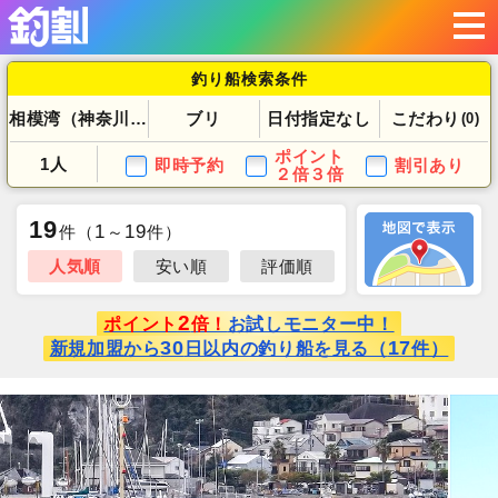
釣り船検索条件
相模湾（神奈川県）
ブリ
日付指定なし
こだわり
(0)
ポイント
1人
即時予約
割引あり
２倍３倍
19
1
19
件
（
～
件）
人気順
安い順
評価順
2
ポイント
倍！
お試しモニター中！
30
17
新規加盟から
日以内の釣り船を見る（
件）