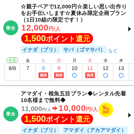
☆親子ペアで12,000円☆楽しい思い出作り
をお手伝いします☆夏休み限定企画プラン
（1日10組の限定です！）
12,000
乗合
円/人
1,500
ポイント還元
イナダ（ブリ）
サバ（ゴマサバ）
今日
金
土
日
月
火
水
木
8/6
7
8
9
10
11
12
13
満席
満席
満席
アマダイ・根魚五目プラン◆レンタル先着
10名様まで無料◆
10,000
9
11,000
%
円/人
円/人
OFF
乗合
1,500
ポイント還元
イナダ（ブリ）
アマダイ（アカアマダイ）