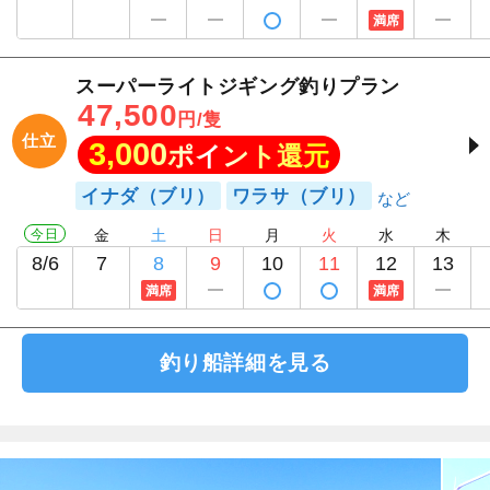
満席
スーパーライトジギング釣りプラン
47,500
円/隻
仕立
3,000
ポイント還元
イナダ（ブリ）
ワラサ（ブリ）
今日
金
土
日
月
火
水
木
8/6
7
8
9
10
11
12
13
満席
満席
釣り船詳細を見る