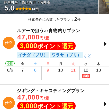
神奈川県
横須賀市
長井港
5.0
(4件)
2
検索条件に合致したプラン：
件
ルアーで狙う♪♪青物釣りプラン
47,000
円/隻
仕立
3,000
ポイント還元
イナダ（ブリ）
ワラサ（ブリ）
今日
金
土
日
月
火
水
木
8/6
7
8
9
10
11
12
13
満席
ジギング・キャスティングプラン
47,000
円/隻
仕立
3,000
ポイント還元