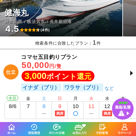
健海丸
神奈川県
横須賀市
長井新宿港
4.5
(4件)
1
検索条件に合致したプラン：
件
コマセ五目釣りプラン
50,000
円/隻
仕立
3,000
ポイント還元
イナダ（ブリ）
ワラサ（ブリ）
今日
金
土
日
月
火
水
木
8/6
7
8
9
10
11
12
13
満席
満席
満席
釣り船詳細を見る