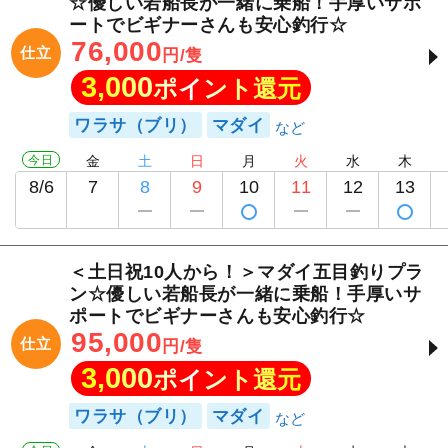
☆優しい若船長が一緒に乗船！手厚いサポ
ートでビギナーさんも安心釣行☆
76,000
仕立
円/隻
3,000
ポイント還元
ワラサ（ブリ）
マダイ
今日
金
土
日
月
火
水
木
8/6
7
8
9
10
11
12
13
＜土日祝10人から！＞マダイ五目釣りプラ
ン☆優しい若船長が一緒に乗船！手厚いサ
ポートでビギナーさんも安心釣行☆
95,000
仕立
円/隻
3,000
ポイント還元
ワラサ（ブリ）
マダイ