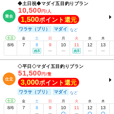
◆土日祝◆マダイ五目釣りプラン
10,500
円/人
乗合
1,500
ポイント還元
ワラサ（ブリ）
マダイ
今日
金
土
日
月
火
水
木
8/6
7
8
9
10
11
12
13
8
8
残
残
◇平日◇マダイ五目釣りプラン
51,500
円/隻
仕立
3,000
ポイント還元
ワラサ（ブリ）
マダイ
今日
金
土
日
月
火
水
木
8/6
7
8
9
10
11
12
13