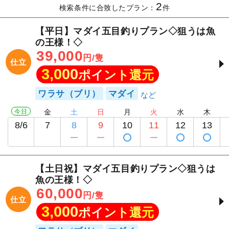
2
検索条件に合致したプラン：
件
【平日】マダイ五目釣りプラン◇狙うは魚
の王様！◇
39,000
円/隻
仕立
3,000
ポイント還元
ワラサ（ブリ）
マダイ
今日
金
土
日
月
火
水
木
8/6
7
8
9
10
11
12
13
【土日祝】マダイ五目釣りプラン◇狙うは
魚の王様！◇
60,000
円/隻
仕立
3,000
ポイント還元