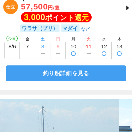
57,500
仕立
円/隻
3,000
ポイント還元
ワラサ（ブリ）
マダイ
今日
金
土
日
月
火
水
木
8/6
7
8
9
10
11
12
13
釣り船詳細を見る