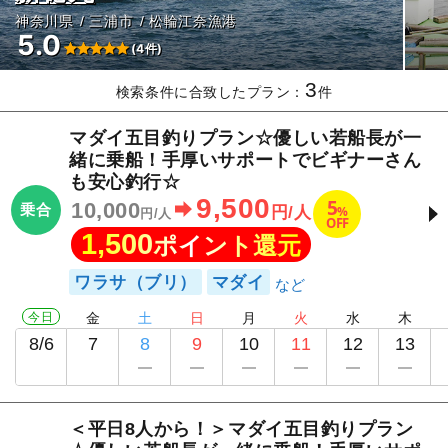
神奈川県
三浦市
松輪江奈漁港
5.0
(4件)
3
検索条件に合致したプラン：
件
マダイ五目釣りプラン☆優しい若船長が一
緒に乗船！手厚いサポートでビギナーさん
も安心釣行☆
9,500
5
10,000
乗合
%
円/人
円/人
OFF
1,500
ポイント還元
ワラサ（ブリ）
マダイ
今日
金
土
日
月
火
水
木
8/6
7
8
9
10
11
12
13
＜平日8人から！＞マダイ五目釣りプラン