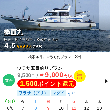
棒面丸
神奈川県
三浦市
松輪江奈漁港
4.5
(24件)
3
検索条件に合致したプラン：
件
ワラサ五目釣りプラン
9,000
5
9,500
%
円/人
円/人
OFF
乗合
1,500
ポイント還元
ワラサ（ブリ）
マダイ
今日
金
土
日
月
火
水
木
8/6
7
8
9
10
11
12
13