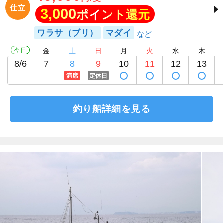
仕立
3,000
ポイント還元
ワラサ（ブリ）
マダイ
今日
金
土
日
月
火
水
木
8/6
7
8
9
10
11
12
13
満席
定休日
釣り船詳細を見る