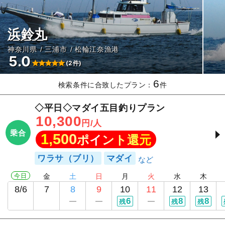
浜鈴丸
神奈川県
三浦市
松輪江奈漁港
5.0
(2件)
6
検索条件に合致したプラン：
件
◇平日◇マダイ五目釣りプラン
10,300
円/人
乗合
1,500
ポイント還元
ワラサ（ブリ）
マダイ
今日
金
土
日
月
火
水
木
8/6
7
8
9
10
11
12
13
6
8
8
残
残
残