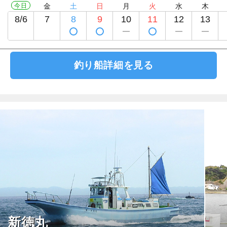
今日
金
土
日
月
火
水
木
8/6
7
8
9
10
11
12
13
釣り船詳細を見る
新徳丸