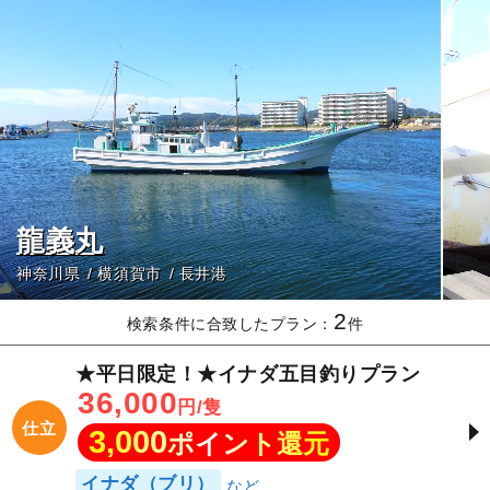
龍義丸
神奈川県
横須賀市
長井港
2
検索条件に合致したプラン：
件
★平日限定！★イナダ五目釣りプラン
36,000
円/隻
仕立
3,000
ポイント還元
イナダ（ブリ）