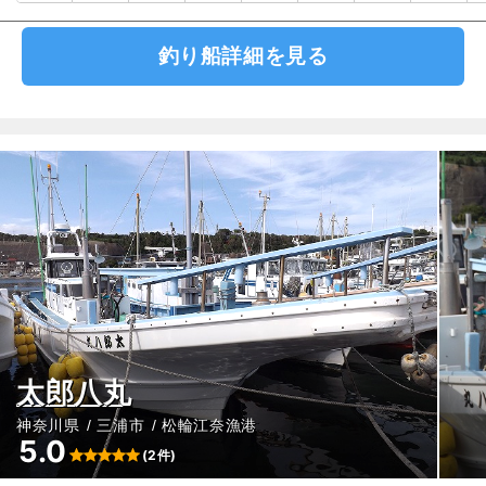
釣り船詳細を見る
太郎八丸
神奈川県
三浦市
松輪江奈漁港
5.0
(2件)