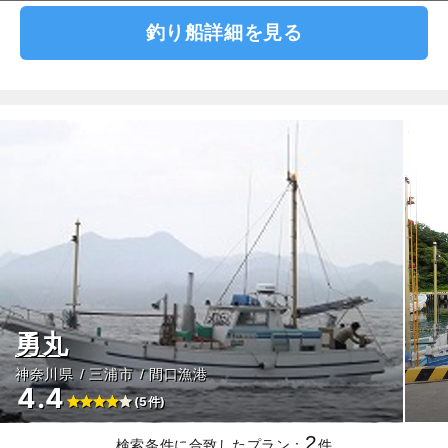
釣り船詳細を見る
勇丸
神奈川県
三浦市
間口漁港
4.4
(5件)
2
検索条件に合致したプラン：
件