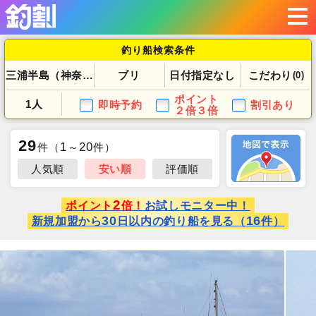
釣り船検索条件
三浦半島（神奈川県）
ブリ
日付指定なし
こだわり
(0)
ポイント
1人
即時予約
割引あり
２倍３倍
29
1
20
件
（
～
件）
人気順
安い順
評価順
2
ポイント
倍！
お試しモニター中！
30
16
新規加盟から
日以内の釣り船を見る（
件）