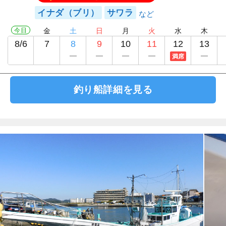
イナダ（ブリ）
サワラ
今日
金
土
日
月
火
水
木
8/6
7
8
9
10
11
12
13
満席
釣り船詳細を見る