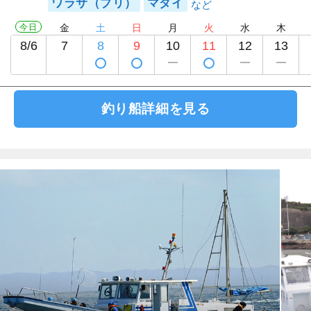
ワラサ（ブリ）
マダイ
今日
金
土
日
月
火
水
木
8/6
7
8
9
10
11
12
13
釣り船詳細を見る