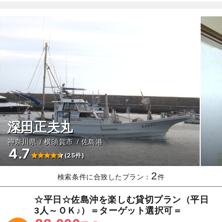
深田正夫丸
神奈川県
横須賀市
佐島港
4.7
(25件)
2
検索条件に合致したプラン：
件
☆平日☆佐島沖を楽しむ貸切プラン（平日
3人～ＯＫ♪）＝ターゲット選択可＝