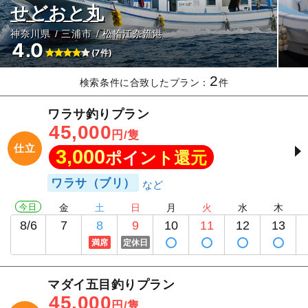
せどおと丸
神奈川県
三浦市
松輪江奈漁港
4.0
(7件)
2
検索条件に合致したプラン：
件
ワラサ釣りプラン
45,000
円/隻
仕立
3,000
ポイント還元
ワラサ（ブリ）
今日
金
土
日
月
火
水
木
8/6
7
8
9
10
11
12
13
満席
定休日
マダイ五目釣りプラン
45,000
円/隻