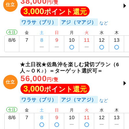
38,000
円/隻
仕立
3,000
ポイント還元
ワラサ（ブリ）
アジ（マアジ）
今日
金
土
日
月
火
水
木
8/6
7
8
9
10
11
12
13
★土日祝★佐島沖を楽しむ貸切プラン（6
人～ＯＫ♪）＝ターゲット選択可＝
56,000
円/隻
仕立
3,000
ポイント還元
ワラサ（ブリ）
アジ（マアジ）
今日
金
土
日
月
火
水
木
8/6
7
8
9
10
11
12
13