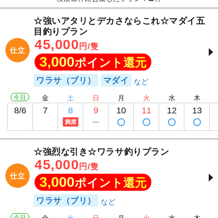
☆強いアタリとデカさならこれ☆マダイ五
目釣りプラン
45,000
円/隻
仕立
3,000
ポイント還元
ワラサ（ブリ）
マダイ
今日
金
土
日
月
火
水
木
8/6
7
8
9
10
11
12
13
満席
☆強烈な引き☆ワラサ釣りプラン
45,000
円/隻
仕立
3,000
ポイント還元
ワラサ（ブリ）
今日
金
土
日
月
火
水
木