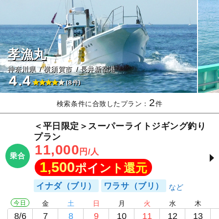
孝漁丸
神奈川県
横須賀市
長井新宿港
4.4
(8件)
2
検索条件に合致したプラン：
件
＜平日限定＞スーパーライトジギング釣り
プラン
11,000
円/人
乗合
1,500
ポイント還元
イナダ（ブリ）
ワラサ（ブリ）
今日
金
土
日
月
火
水
木
8/6
7
8
9
10
11
12
13