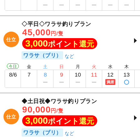
◇平日◇ワラサ釣りプラン
45,000
円/隻
仕立
3,000
ポイント還元
ワラサ（ブリ）
今日
金
土
日
月
火
水
木
8/6
7
8
9
10
11
12
13
満席
◆土日祝◆ワラサ釣りプラン
90,000
円/隻
仕立
3,000
ポイント還元
ワラサ（ブリ）