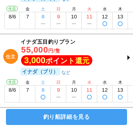
今日
金
土
日
月
火
水
木
8/6
7
8
9
10
11
12
13
イナダ五目釣りプラン
55,000
円/隻
仕立
3,000
ポイント還元
イナダ（ブリ）
今日
金
土
日
月
火
水
木
8/6
7
8
9
10
11
12
13
釣り船詳細を見る