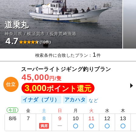
道乗丸
神奈川県
横須賀市
長井荒崎漁港
4.7
(10件)
1
検索条件に合致したプラン：
件
スーパーライトジギング釣りプラン
45,000
円/隻
仕立
3,000
ポイント還元
イナダ（ブリ）
アカハタ
今日
金
土
日
月
火
水
木
8/6
7
8
9
10
11
12
13
満席