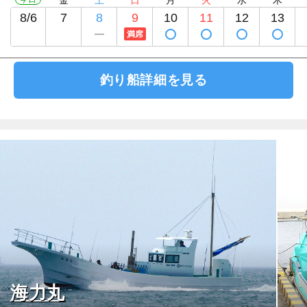
8/6
7
8
9
10
11
12
13
満席
釣り船詳細を見る
海力丸