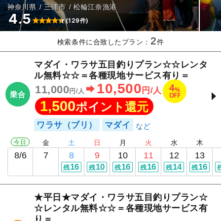
神奈川県
三浦市
松輪江奈漁港
4.5
(129件)
2
検索条件に合致したプラン：
件
マダイ・ワラサ五目釣りプラン☆☆レンタ
ル無料☆☆＝各種現地サービス有り＝
10,500
4
11,000
%
円/人
円/人
乗合
OFF
1,500
ポイント還元
ワラサ（ブリ）
マダイ
今日
金
土
日
月
火
水
木
8/6
7
8
9
10
11
12
13
16
10
16
16
14
16
残
残
残
残
残
残
★平日★マダイ・ワラサ五目釣りプラン☆
☆レンタル無料☆☆＝各種現地サービス有
り＝