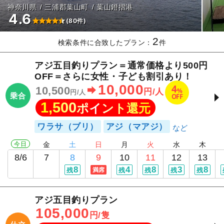
神奈川県
三浦郡葉山町
葉山鐙摺港
4.6
(80件)
2
検索条件に合致したプラン：
件
アジ五目釣りプラン＝通常価格より500円
OFF＝さらに女性・子ども割引あり！
10,000
4
10,500
%
円/人
円/人
乗合
OFF
1,500
ポイント還元
ワラサ（ブリ）
アジ（マアジ）
今日
金
土
日
月
火
水
木
8/6
7
8
9
10
11
12
13
8
4
8
3
8
残
満席
残
残
残
残
アジ五目釣りプラン
105,000
円/隻