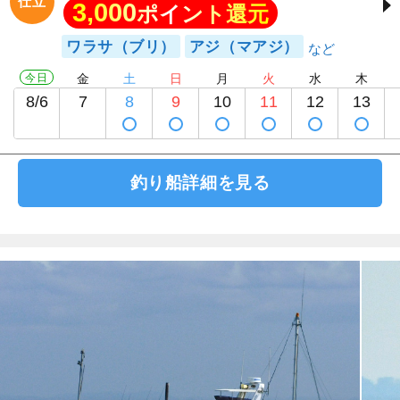
仕立
3,000
ポイント還元
ワラサ（ブリ）
アジ（マアジ）
今日
金
土
日
月
火
水
木
8/6
7
8
9
10
11
12
13
釣り船詳細を見る