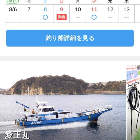
今日
金
土
日
月
火
水
木
8/6
7
8
9
10
11
12
13
満席
釣り船詳細を見る
愛正丸