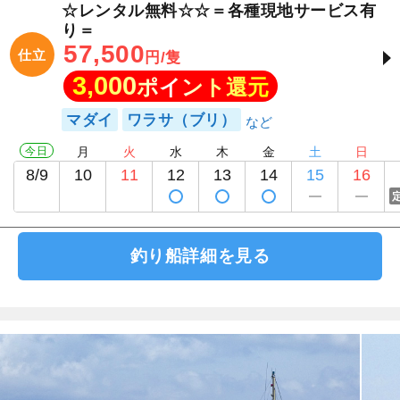
☆レンタル無料☆☆＝各種現地サービス有
り＝
57,500
仕立
円/隻
3,000
ポイント還元
マダイ
ワラサ（ブリ）
今日
月
火
水
木
金
土
日
8/9
10
11
12
13
14
15
16
釣り船詳細を見る