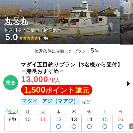
丸又丸
神奈川県
三浦市
間口漁港
5.0
(5件)
5
検索条件に合致したプラン：
件
マダイ五目釣りプラン【3名様から受付】
＝船長おすすめ＝
13,000
円/人
乗合
1,500
ポイント還元
マダイ
アジ（マアジ）
今日
月
火
水
木
金
土
日
8/9
10
11
12
13
14
15
16