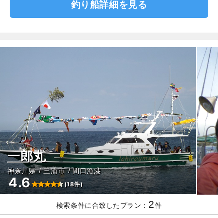
釣り船詳細を見る
一郎丸
神奈川県
三浦市
間口漁港
4.6
(18件)
2
検索条件に合致したプラン：
件