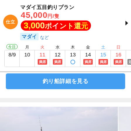
マダイ五目釣りプラン
45,000
円/隻
仕立
3,000
ポイント還元
マダイ
今日
月
火
水
木
金
土
日
8/9
10
11
12
13
14
15
16
満席
満席
満席
満席
満席
釣り船詳細を見る