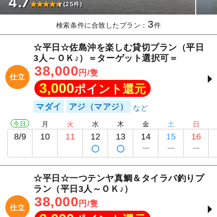
4.7
(25件)
3
検索条件に合致したプラン：
件
☆平日☆佐島沖を楽しむ貸切プラン（平日
3人～ＯＫ♪）＝ターゲット選択可＝
38,000
円/隻
仕立
3,000
ポイント還元
マダイ
アジ（マアジ）
今日
月
火
水
木
金
土
日
8/9
10
11
12
13
14
15
16
☆平日☆一つテンヤ真鯛＆タイラバ釣りプ
ラン（平日3人～ＯＫ♪）
38,000
円/隻
仕立