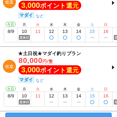
仕立
3,000
ポイント還元
マダイ
今日
月
火
水
木
金
土
日
8/9
10
11
12
13
14
15
16
定休日
★土日祝★マダイ釣りプラン
80,000
円/隻
仕立
3,000
ポイント還元
マダイ
今日
月
火
水
木
金
土
日
8/9
10
11
12
13
14
15
16
定休日