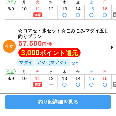
今日
月
火
水
木
金
土
日
8/9
10
11
12
13
14
15
16
満席
☆コマセ・氷セット☆こみこみマダイ五目
釣りプラン
57,500
円/隻
仕立
3,000
ポイント還元
マダイ
アジ（マアジ）
今日
月
火
水
木
金
土
日
8/9
10
11
12
13
14
15
16
満席
釣り船詳細を見る