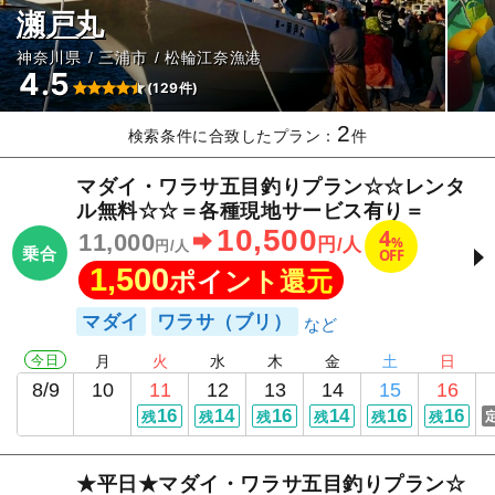
瀬戸丸
神奈川県
三浦市
松輪江奈漁港
4.5
(129件)
2
検索条件に合致したプラン：
件
マダイ・ワラサ五目釣りプラン☆☆レンタ
ル無料☆☆＝各種現地サービス有り＝
10,500
4
11,000
%
円/人
円/人
乗合
OFF
1,500
ポイント還元
マダイ
ワラサ（ブリ）
今日
月
火
水
木
金
土
日
8/9
10
11
12
13
14
15
16
16
14
16
14
16
16
残
残
残
残
残
残
★平日★マダイ・ワラサ五目釣りプラン☆