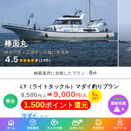
棒面丸
神奈川県
三浦市
松輪江奈漁港
4.5
(24件)
6
検索条件に合致したプラン：
件
LT（ライトタックル）マダイ釣りプラン
9,000
5
9,500
%
円/人
円/人
OFF
乗合
1,500
ポイント還元
マダイ
今日
月
火
水
木
金
土
日