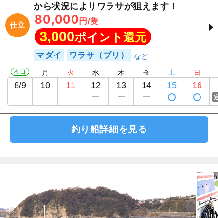
から状況によりワラサが狙えます！
80,000
円/隻
仕立
3,000
ポイント還元
マダイ
ワラサ（ブリ）
今日
月
火
水
木
金
土
日
8/9
10
11
12
13
14
15
16
釣り船詳細を見る