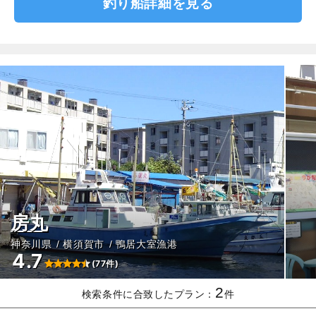
釣り船詳細を見る
房丸
神奈川県
横須賀市
鴨居大室漁港
4.7
(77件)
2
検索条件に合致したプラン：
件