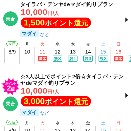
タイラバ・テンヤdeマダイ釣りプラン
10,000
円/人
乗合
1,500
ポイント還元
マダイ
今日
月
火
水
木
金
土
日
8/9
10
11
12
13
14
15
16
3
1
3
3
満席
残
残
残
残
満席
☆3人以上でポイント2倍☆タイラバ・テン
ヤdeマダイ釣りプラン
10,000
円/人
3,000
ポイント還元
乗合
マダイ
今日
月
火
水
木
金
土
日
8/9
10
11
12
13
14
15
16