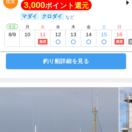
仕立
3,000
ポイント還元
マダイ
クロダイ
今日
月
火
水
木
金
土
日
8/9
10
11
12
13
14
15
16
満席
満席
釣り船詳細を見る