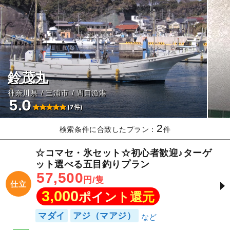
鈴茂丸
神奈川県
三浦市
間口漁港
5.0
(7件)
2
検索条件に合致したプラン：
件
☆コマセ・氷セット☆初心者歓迎♪ターゲ
ット選べる五目釣りプラン
57,500
円/隻
仕立
3,000
ポイント還元
マダイ
アジ（マアジ）