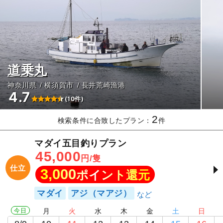
道乗丸
神奈川県
横須賀市
長井荒崎漁港
4.7
(10件)
2
検索条件に合致したプラン：
件
マダイ五目釣りプラン
45,000
円/隻
仕立
3,000
ポイント還元
マダイ
アジ（マアジ）
今日
月
火
水
木
金
土
日