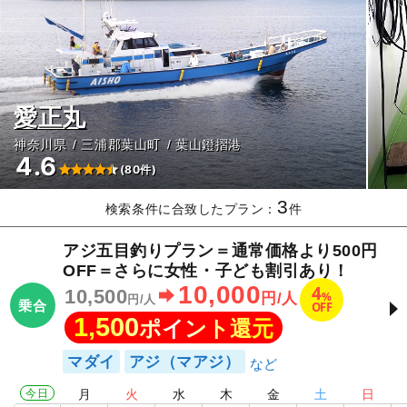
愛正丸
神奈川県
三浦郡葉山町
葉山鐙摺港
4.6
(80件)
3
検索条件に合致したプラン：
件
アジ五目釣りプラン＝通常価格より500円
OFF＝さらに女性・子ども割引あり！
10,000
4
10,500
%
円/人
円/人
乗合
OFF
1,500
ポイント還元
マダイ
アジ（マアジ）
今日
月
火
水
木
金
土
日