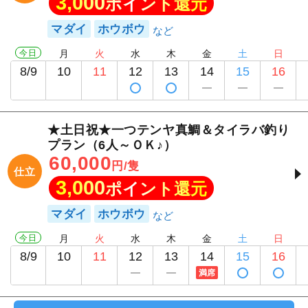
3,000
ポイント還元
マダイ
ホウボウ
今日
月
火
水
木
金
土
日
8/9
10
11
12
13
14
15
16
★土日祝★一つテンヤ真鯛＆タイラバ釣り
プラン（6人～ＯＫ♪）
60,000
円/隻
仕立
3,000
ポイント還元
マダイ
ホウボウ
今日
月
火
水
木
金
土
日
8/9
10
11
12
13
14
15
16
満席