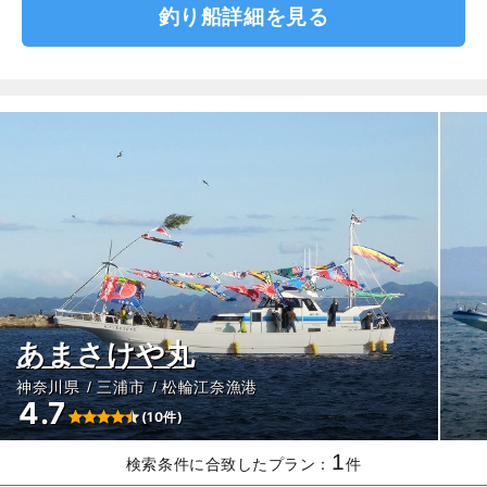
釣り船詳細を見る
あまさけや丸
神奈川県
三浦市
松輪江奈漁港
4.7
(10件)
1
検索条件に合致したプラン：
件