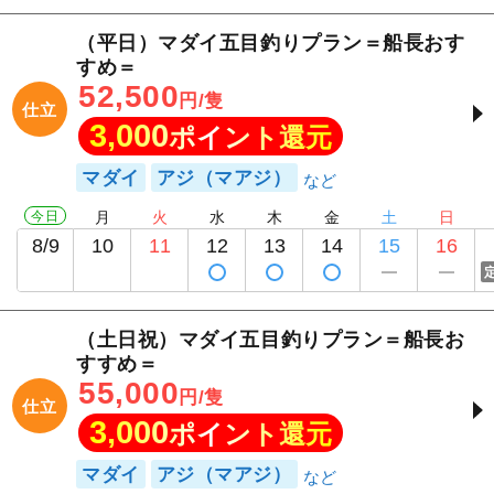
（平日）マダイ五目釣りプラン＝船長おす
すめ＝
52,500
円/隻
仕立
3,000
ポイント還元
マダイ
アジ（マアジ）
今日
月
火
水
木
金
土
日
8/9
10
11
12
13
14
15
16
（土日祝）マダイ五目釣りプラン＝船長お
すすめ＝
55,000
円/隻
仕立
3,000
ポイント還元
マダイ
アジ（マアジ）