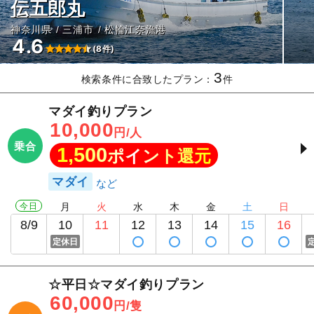
伝五郎丸
神奈川県
三浦市
松輪江奈漁港
4.6
(8件)
3
検索条件に合致したプラン：
件
マダイ釣りプラン
10,000
円/人
乗合
1,500
ポイント還元
マダイ
今日
月
火
水
木
金
土
日
8/9
10
11
12
13
14
15
16
定休日
☆平日☆マダイ釣りプラン
60,000
円/隻