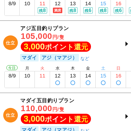
8/9
10
11
12
13
14
15
16
8
8
6
8
6
残
満席
残
残
残
残
アジ五目釣りプラン
105,000
円/隻
仕立
3,000
ポイント還元
マダイ
アジ（マアジ）
今日
月
火
水
木
金
土
日
8/9
10
11
12
13
14
15
16
マダイ五目釣りプラン
110,000
円/隻
仕立
3,000
ポイント還元
マダイ
アジ（マアジ）