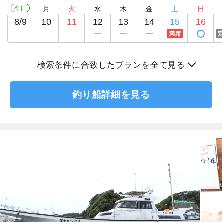
今日
月
火
水
木
金
土
日
8/9
10
11
12
13
14
15
16
満席
検索条件に合致したプランを全て見る
釣り船詳細を見る