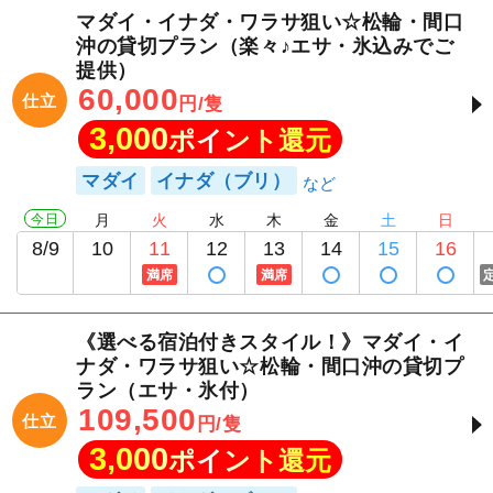
マダイ・イナダ・ワラサ狙い☆松輪・間口
沖の貸切プラン（楽々♪エサ・氷込みでご
提供）
60,000
仕立
円/隻
3,000
ポイント還元
マダイ
イナダ（ブリ）
今日
月
火
水
木
金
土
日
8/9
10
11
12
13
14
15
16
満席
満席
《選べる宿泊付きスタイル！》マダイ・イ
ナダ・ワラサ狙い☆松輪・間口沖の貸切プ
ラン（エサ・氷付）
109,500
仕立
円/隻
3,000
ポイント還元