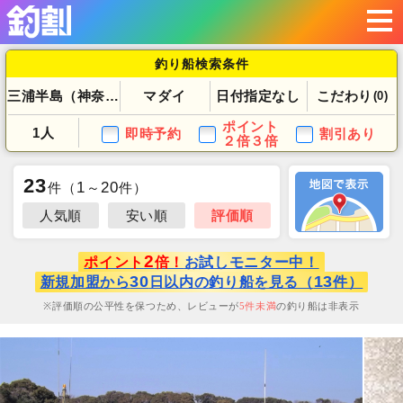
釣り船検索条件
三浦半島（神奈川県）
マダイ
日付指定なし
こだわり
(0)
ポイント
1人
即時予約
割引あり
２倍３倍
23
1
20
件
（
～
件）
人気順
安い順
評価順
2
ポイント
倍！
お試しモニター中！
30
13
新規加盟から
日以内の釣り船を見る（
件）
評価順の公平性を保つため、レビューが
5
件未満
の釣り船は非表示