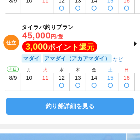
8/9
10
11
12
13
14
15
16
タイラバ釣りプラン
45,000
円/隻
仕立
3,000
ポイント還元
マダイ
アマダイ（アカアマダイ）
今日
月
火
水
木
金
土
日
8/9
10
11
12
13
14
15
16
釣り船詳細を見る