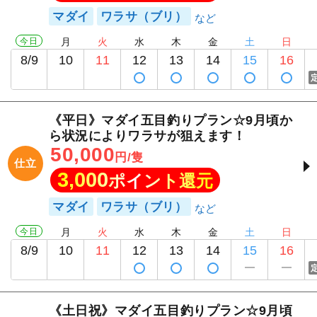
マダイ
ワラサ（ブリ）
今日
月
火
水
木
金
土
日
8/9
10
11
12
13
14
15
16
《平日》マダイ五目釣りプラン☆9月頃か
ら状況によりワラサが狙えます！
50,000
円/隻
仕立
3,000
ポイント還元
マダイ
ワラサ（ブリ）
今日
月
火
水
木
金
土
日
8/9
10
11
12
13
14
15
16
《土日祝》マダイ五目釣りプラン☆9月頃