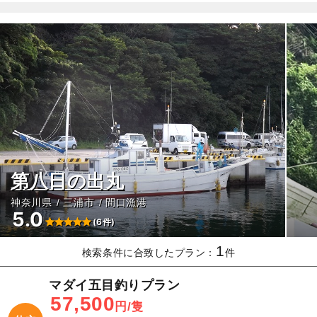
第八日の出丸
神奈川県
三浦市
間口漁港
5.0
(6件)
1
検索条件に合致したプラン：
件
マダイ五目釣りプラン
57,500
円/隻