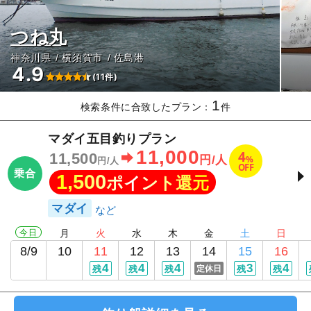
つね丸
神奈川県
横須賀市
佐島港
4.9
(11件)
1
検索条件に合致したプラン：
件
マダイ五目釣りプラン
11,000
4
11,500
%
円/人
円/人
OFF
乗合
1,500
ポイント還元
マダイ
今日
月
火
水
木
金
土
日
8/9
10
11
12
13
14
15
16
4
4
4
3
4
残
残
残
定休日
残
残