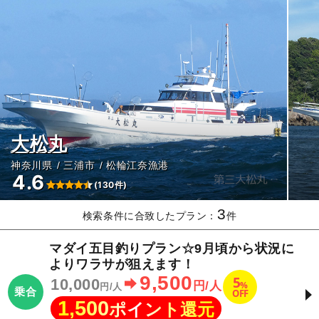
大松丸
神奈川県
三浦市
松輪江奈漁港
4.6
(130件)
3
検索条件に合致したプラン：
件
マダイ五目釣りプラン☆9月頃から状況に
よりワラサが狙えます！
9,500
5
10,000
%
円/人
円/人
乗合
OFF
1,500
ポイント還元