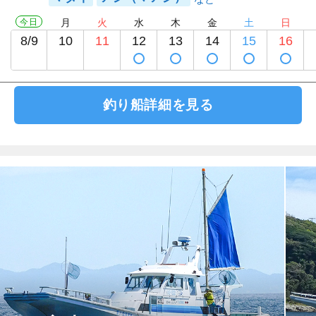
今日
月
火
水
木
金
土
日
8/9
10
11
12
13
14
15
16
釣り船詳細を見る