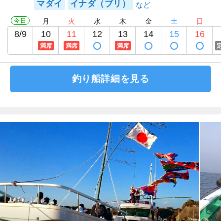
マダイ
イナダ（ブリ）
今日
月
火
水
木
金
土
日
8/9
10
11
12
13
14
15
16
満席
満席
満席
釣り船詳細を見る