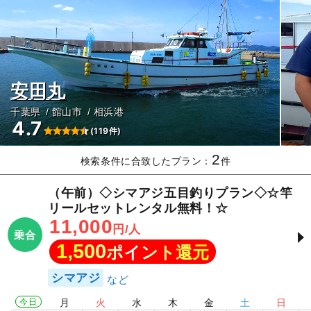
安田丸
千葉県
館山市
相浜港
4.7
(119件)
2
検索条件に合致したプラン：
件
（午前）◇シマアジ五目釣りプラン◇☆竿
リールセットレンタル無料！☆
11,000
円/人
乗合
1,500
ポイント還元
シマアジ
今日
月
火
水
木
金
土
日