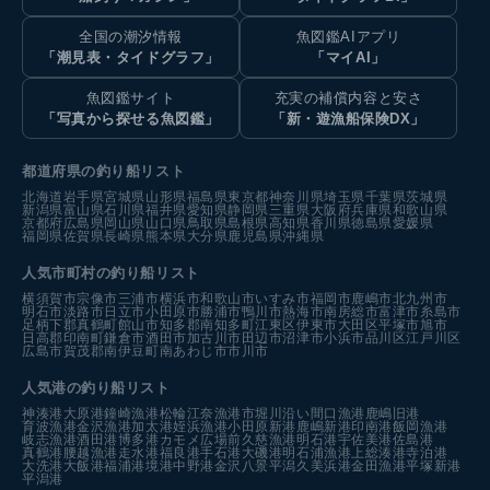
全国の潮汐情報
魚図鑑AIアプリ
「潮見表・タイドグラフ」
「マイAI」
魚図鑑サイト
充実の補償内容と安さ
「写真から探せる魚図鑑」
「新・遊漁船保険DX」
都道府県の釣り船リスト
北海道
岩手県
宮城県
山形県
福島県
東京都
神奈川県
埼玉県
千葉県
茨城県
新潟県
富山県
石川県
福井県
愛知県
静岡県
三重県
大阪府
兵庫県
和歌山県
京都府
広島県
岡山県
山口県
鳥取県
島根県
高知県
香川県
徳島県
愛媛県
福岡県
佐賀県
長崎県
熊本県
大分県
鹿児島県
沖縄県
人気市町村の釣り船リスト
横須賀市
宗像市
三浦市
横浜市
和歌山市
いすみ市
福岡市
鹿嶋市
北九州市
明石市
淡路市
日立市
小田原市
勝浦市
鴨川市
熱海市
南房総市
富津市
糸島市
足柄下郡真鶴町
館山市
知多郡南知多町
江東区
伊東市
大田区
平塚市
旭市
日高郡印南町
鎌倉市
酒田市
加古川市
田辺市
沼津市
小浜市
品川区
江戸川区
広島市
賀茂郡南伊豆町
南あわじ市
市川市
人気港の釣り船リスト
神湊港
大原港
鐘崎漁港
松輪江奈漁港
市堀川沿い
間口漁港
鹿嶋旧港
育波漁港
金沢漁港
加太港
姪浜漁港
小田原新港
鹿嶋新港
印南港
飯岡漁港
岐志漁港
酒田港
博多港カモメ広場前
久慈漁港
明石港
宇佐美港
佐島港
真鶴港
腰越漁港
走水港
福良港
手石港
大磯港
明石浦漁港
上総湊港
寺泊港
大洗港
大飯港
福浦港
境港中野港
金沢八景平潟
久美浜港
金田漁港
平塚新港
平潟港