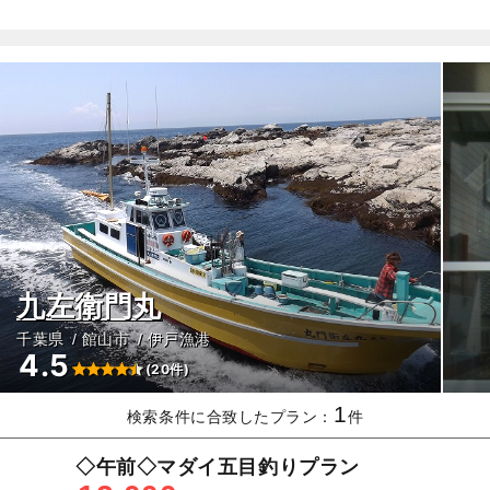
九左衛門丸
千葉県
館山市
伊戸漁港
4.5
(20件)
1
検索条件に合致したプラン：
件
◇午前◇マダイ五目釣りプラン