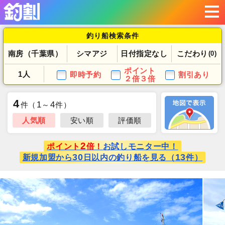
釣り船検索条件
南房（千葉県）
シマアジ
日付指定なし
こだわり
(0)
ポイント
1人
即時予約
割引あり
２倍３倍
4
1
4
件
（
～
件）
人気順
安い順
評価順
2
ポイント
倍！
お試しモニター中！
30
13
新規加盟から
日以内の釣り船を見る（
件）