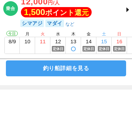
12,000
円/人
乗合
1,500
ポイント還元
シマアジ
マダイ
今日
月
火
水
木
金
土
日
8/9
10
11
12
13
14
15
16
定休日
定休日
定休日
定休日
釣り船詳細を見る