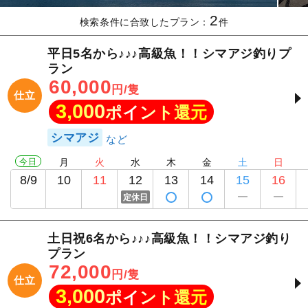
2
検索条件に合致したプラン：
件
平日5名から♪♪♪高級魚！！シマアジ釣りプ
ラン
60,000
円/隻
仕立
3,000
ポイント還元
シマアジ
今日
月
火
水
木
金
土
日
8/9
10
11
12
13
14
15
16
定休日
土日祝6名から♪♪♪高級魚！！シマアジ釣り
プラン
72,000
円/隻
仕立
3,000
ポイント還元