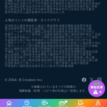
大磯町
千葉市
長門市
焼津市
亘理町
境港市
田原市
臼杵市
鈴鹿市
西尾市
恩納村
仙台市
銚子市
八戸市
芦屋町
光市
舞鶴市
行橋市
碧南市
高松市
西海市
葉山町
徳之島町
気仙沼市
市川市
桑名市
廿日市市
福岡市
赤穂市
屋久島町
苫小牧市
玉名市
糸魚川市
川崎市
尾鷲市
柳井市
宇土市
加古川市
宗像市
諫早市
西宮市
上越市
倉敷市
出水市
南あわじ市
人気ポイントの潮見表・タイドグラフ
若洲海浜公園
本牧海釣り施設
三番瀬
鹿島港
横浜
舞阪漁港
那珂湊港
豊浜漁港
宇野港
小名浜港
貝塚人工島
加太漁港
大津港
葛西海浜公園
アジュール舞子
野島公園
閖上港
福田港
須磨海岸
清水港
旧江戸川河口
新舞子マリンパーク
相馬港
三池港
東扇島西公園
三浦海岸
南芦屋浜
二見港
片貝漁港
平和島ボートレース場
野北漁港
相模川河口
大洗マリーナ
若松
大蔵海岸
玉島Ｅ地区
碧南海釣り広場
波崎新漁港
木曽川河口
呼子港
八景島マリーナ
ふれーゆ裏
飯岡漁港
羽田
日立港
大黒海づり施設
豊川河口
千葉ポートパーク
関門橋
名護漁港
御前崎港
師崎港
阿武隈川河口
天神崎
海の公園
検見川堤防
筑後川昇開橋
室見川河口
敦賀新港
横須賀
平磯海づり公園
牛窓港
垂水漁港
明石港
本渡港
鳥取港
東幡豆漁港
佐伯港
仙台漁港
田ノ浦漁港
津名港
豊橋
大磯港
神戸空港親水護岸
木更津港
新宮漁港
武庫川一文字
吉野川河口
三角西港
洲本港
千葉港
城ヶ島公園
小島漁港
吹上浜
三崎漁港
妻鹿漁港
熊本新港
館山港
牛深
宇品波止場公園
志賀島漁港
大三島フィッシングパーク
網干港
新仁尾港
片瀬漁港
市原海釣り施設
姪浜漁港
本荘人工島
古宇利島
亀浦港
© 2004- B.Creation Inc.
※掲載されているすべての情報の
無断転載・転用・コピー等の行為は一切禁じます。