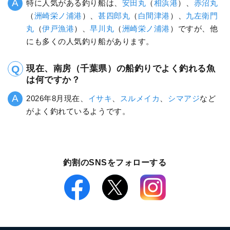
特に人気がある釣り船は、
安田丸
（
相浜港
）、
赤沼丸
（
洲崎栄ノ浦港
）、
甚四郎丸
（
白間津港
）、
九左衛門
丸
（
伊戸漁港
）、
早川丸
（
洲崎栄ノ浦港
）ですが、他
にも多くの人気釣り船があります。
現在、南房（千葉県）の船釣りでよく釣れる魚
は何ですか？
2026年8月現在、
イサキ
、
スルメイカ
、
シマアジ
など
がよく釣れているようです。
釣割のSNSをフォローする