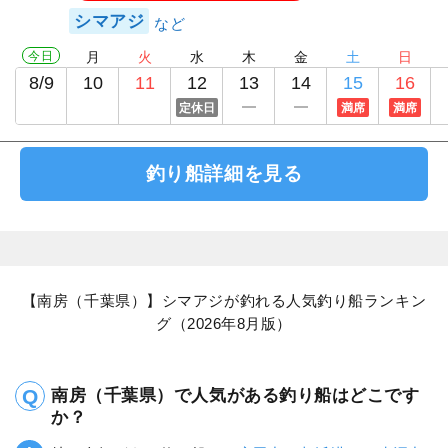
シマアジ
今日
月
火
水
木
金
土
日
8/9
10
11
12
13
14
15
16
定休日
満席
満席
釣り船詳細を見る
【南房（千葉県）】シマアジが釣れる人気釣り船ランキン
グ（2026年8月版）
南房（千葉県）で人気がある釣り船はどこです
か？