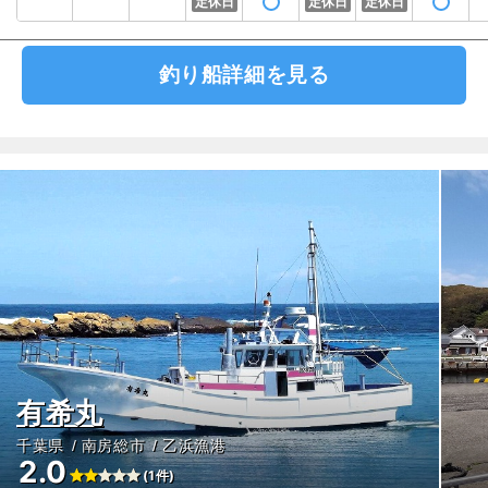
定休日
定休日
定休日
釣り船詳細を見る
有希丸
千葉県
南房総市
乙浜漁港
2.0
(1件)