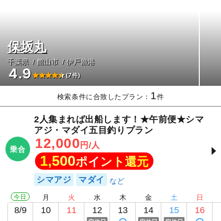
保坂丸
千葉県
館山市
伊戸漁港
4.9
(7件)
1
検索条件に合致したプラン：
件
2人集まれば出船します！★午前便★シマ
アジ・マダイ五目釣りプラン
12,000
円/人
乗合
1,500
ポイント還元
シマアジ
マダイ
今日
月
火
水
木
金
土
日
8/9
10
11
12
13
14
15
16