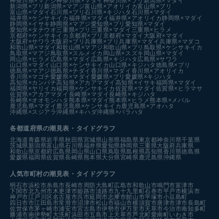
神奈川県×マアジ
神奈川県×マダイ
神奈川県×ブリ
新潟県×マダイ
新潟県×ブリ
新潟県×マアジ
富山県×アオリイカ
富山県×ブリ
富山県×マダイ
石川県×ブリ
石川県×キジハタ
石川県×マダイ
福井県×ケンサキイカ
福井県×マダイ
福井県×アオリイカ
静岡県×マダイ
静岡県×イサキ
静岡県×マアジ
愛知県×ブリ
愛知県×マダイ
愛知県×タチウオ
三重県×ブリ
三重県×マダイ
三重県×ヒラメ
京都府×ケンサキイカ
京都府×ブリ
京都府×マダイ
大阪府×マダイ
大阪府×サワラ
大阪府×ブリ
兵庫県×ブリ
兵庫県×マダイ
兵庫県×マダコ
和歌山県×マダイ
和歌山県×マアジ
和歌山県×ブリ
鳥取県×ケンサキイカ
鳥取県×マアジ
鳥取県×スルメイカ
岡山県×スズキ
岡山県×マダイ
岡山県×ヒラメ
広島県×マダイ
広島県×キジハタ
広島県×サワラ
山口県×マダイ
山口県×ケンサキイカ
山口県×キジハタ
徳島県×ブリ
徳島県×マアジ
徳島県×チダイ
香川県×マダイ
香川県×アオリイカ
香川県×マゴチ
愛媛県×マダイ
愛媛県×ブリ
愛媛県×キジハタ
高知県×カンパチ
高知県×アカアマダイ
高知県×イサキ
福岡県×マダイ
福岡県×ヤリイカ
福岡県×ケンサキイカ
佐賀県×マダイ
佐賀県×ヒラマサ
佐賀県×アカアマダイ
長崎県×マダイ
長崎県×キジハタ
長崎県×オオモンハタ
熊本県×マダイ
熊本県×ヒラメ
熊本県×メバル
鹿児島県×マダイ
鹿児島県×ケンサキイカ
鹿児島県×アオハタ
沖縄県×スジアラ
沖縄県×キハダ
沖縄県×バラハタ
各都道府県の潮見表
・タイドグラフ
北海道
青森県
岩手県
秋田県
宮城県
山形県
福島県
東京都
神奈川県
千葉県
茨城県
新潟県
富山県
石川県
福井県
愛知県
静岡県
三重県
大阪府
兵庫県
和歌山県
京都府
広島県
岡山県
山口県
鳥取県
島根県
高知県
香川県
徳島県
愛媛県
福岡県
佐賀県
長崎県
熊本県
大分県
宮崎県
鹿児島県
沖縄県
人気市町村の潮見表・タイドグラフ
明石市
浜松市
糸島市
長崎市
周防大島町
広島市
和歌山市
鳴門市
富津市
下関市
北九州市
木更津市
姫路市
淡路市
九十九里町
石巻市
平戸市
横浜市
神戸市
江戸川区
名古屋市
呉市
延岡市
志摩市
館山市
平塚市
小豆島町
四日市市
江田島市
常滑市
沼津市
松山市
福山市
横須賀市
唐津市
津市
長島町
佐世保市
茅ヶ崎市
浦安市
宮古島市
伊勢市
伊万里市
天草市
今治市
南知多町
勝浦市
南伊勢町
大洗町
浜田市
五島市
上天草市
芦北町
愛南町
いわき市