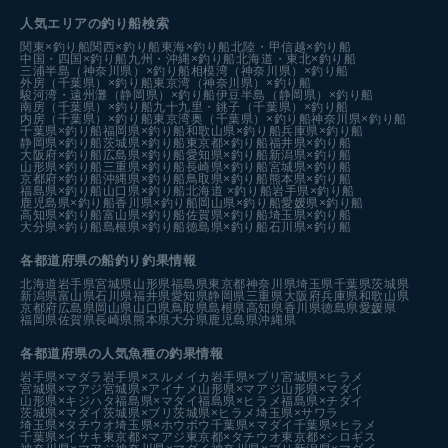
人気エリアの釣り船検索
関東×釣り船
関西×釣り船
東海×釣り船
北陸・甲信越×釣り船
中国・四国×釣り船
九州・沖縄×釣り船
北海道・東北×釣り船
三浦半島（神奈川県）×釣り船
相模湾（神奈川県）×釣り船
外房（千葉県）×釣り船
東京湾（神奈川県）×釣り船
駿河湾・遠州灘（静岡県）×釣り船
伊豆半島（静岡県）×釣り船
南房（千葉県）×釣り船
九十九里・銚子（千葉県）×釣り船
内房（千葉県）×釣り船
東京湾奥（千葉県）×釣り船
神奈川県×釣り船
千葉県×釣り船
福岡県×釣り船
和歌山県×釣り船
兵庫県×釣り船
静岡県×釣り船
茨城県×釣り船
東京都×釣り船
福井県×釣り船
大阪府×釣り船
広島県×釣り船
愛知県×釣り船
新潟県×釣り船
山形県×釣り船
三重県×釣り船
長崎県×釣り船
宮城県×釣り船
京都府×釣り船
沖縄県×釣り船
鳥取県×釣り船
熊本県×釣り船
福島県×釣り船
山口県×釣り船
北海道 ×釣り船
岩手県×釣り船
鹿児島県×釣り船
香川県×釣り船
岡山県×釣り船
愛媛県×釣り船
高知県×釣り船
富山県×釣り船
佐賀県×釣り船
埼玉県×釣り船
大分県×釣り船
島根県×釣り船
徳島県×釣り船
石川県×釣り船
各都道府県の船釣り釣果情報
北海道
岩手県
宮城県
山形県
福島県
東京都
神奈川県
埼玉県
千葉県
茨城県
新潟県
富山県
石川県
福井県
愛知県
静岡県
三重県
大阪府
兵庫県
和歌山県
京都府
広島県
岡山県
山口県
鳥取県
島根県
高知県
香川県
徳島県
愛媛県
福岡県
佐賀県
長崎県
熊本県
大分県
鹿児島県
沖縄県
各都道府県の人気魚種の釣果情報
岩手県×マダラ
岩手県×スルメイカ
岩手県×ブリ
宮城県×ヒラメ
宮城県×マアジ
宮城県×アイナメ
山形県×マアジ
山形県×マダイ
山形県×キジハタ
福島県×マダイ
福島県×ヒラメ
福島県×チダイ
茨城県×マダイ
茨城県×ブリ
茨城県×ヒラメ
埼玉県×サワラ
埼玉県×タチウオ
埼玉県×ホウボウ
千葉県×マダイ
千葉県×ヒラメ
千葉県×イサキ
東京都×マアジ
東京都×タチウオ
東京都×シロギス