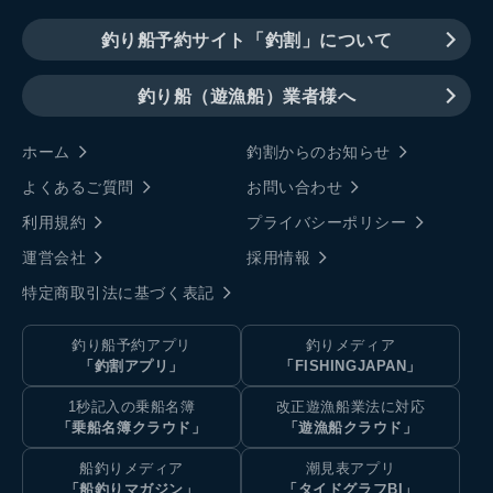
釣り船予約サイト「釣割」について
釣り船（遊漁船）業者様へ
ホーム
釣割からのお知らせ
よくあるご質問
お問い合わせ
利用規約
プライバシーポリシー
運営会社
採用情報
特定商取引法に基づく表記
釣り船予約アプリ
釣りメディア
「釣割アプリ」
「FISHINGJAPAN」
1秒記入の乗船名簿
改正遊漁船業法に対応
「乗船名簿クラウド」
「遊漁船クラウド」
船釣りメディア
潮見表アプリ
「船釣りマガジン」
「タイドグラフBI」