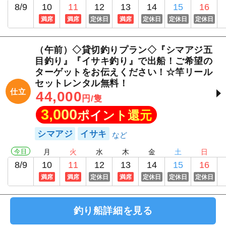
8/9
10
11
12
13
14
15
16
満席
満席
定休日
満席
定休日
定休日
定休日
（午前）◇貸切釣りプラン◇『シマアジ五
目釣り』『イサキ釣り』で出船！ご希望の
ターゲットをお伝えください！☆竿リール
セットレンタル無料！
仕立
44,000
円/隻
3,000
ポイント還元
シマアジ
イサキ
今日
月
火
水
木
金
土
日
8/9
10
11
12
13
14
15
16
満席
満席
定休日
満席
定休日
定休日
定休日
釣り船詳細を見る