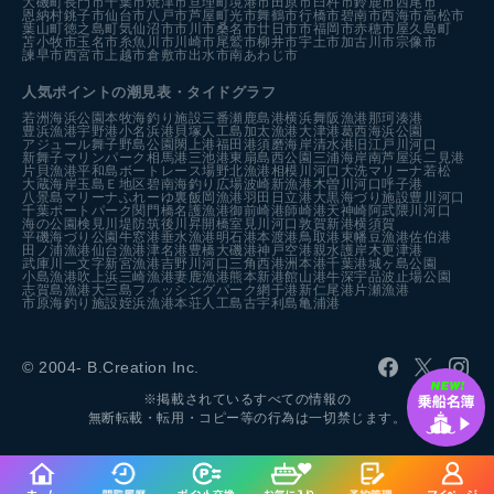
大磯町
長門市
千葉市
焼津市
亘理町
境港市
田原市
臼杵市
鈴鹿市
西尾市
恩納村
銚子市
仙台市
八戸市
芦屋町
光市
舞鶴市
行橋市
碧南市
西海市
高松市
葉山町
徳之島町
気仙沼市
市川市
桑名市
廿日市市
福岡市
赤穂市
屋久島町
苫小牧市
玉名市
糸魚川市
川崎市
尾鷲市
柳井市
宇土市
加古川市
宗像市
諫早市
西宮市
上越市
倉敷市
出水市
南あわじ市
人気ポイントの潮見表・タイドグラフ
若洲海浜公園
本牧海釣り施設
三番瀬
鹿島港
横浜
舞阪漁港
那珂湊港
豊浜漁港
宇野港
小名浜港
貝塚人工島
加太漁港
大津港
葛西海浜公園
アジュール舞子
野島公園
閖上港
福田港
須磨海岸
清水港
旧江戸川河口
新舞子マリンパーク
相馬港
三池港
東扇島西公園
三浦海岸
南芦屋浜
二見港
片貝漁港
平和島ボートレース場
野北漁港
相模川河口
大洗マリーナ
若松
大蔵海岸
玉島Ｅ地区
碧南海釣り広場
波崎新漁港
木曽川河口
呼子港
八景島マリーナ
ふれーゆ裏
飯岡漁港
羽田
日立港
大黒海づり施設
豊川河口
千葉ポートパーク
関門橋
名護漁港
御前崎港
師崎港
天神崎
阿武隈川河口
海の公園
検見川堤防
筑後川昇開橋
室見川河口
敦賀新港
横須賀
平磯海づり公園
牛窓港
垂水漁港
明石港
本渡港
鳥取港
東幡豆漁港
佐伯港
田ノ浦漁港
仙台漁港
津名港
豊橋
大磯港
神戸空港親水護岸
木更津港
武庫川一文字
新宮漁港
吉野川河口
三角西港
洲本港
千葉港
城ヶ島公園
小島漁港
吹上浜
三崎漁港
妻鹿漁港
熊本新港
館山港
牛深
宇品波止場公園
志賀島漁港
大三島フィッシングパーク
網干港
新仁尾港
片瀬漁港
市原海釣り施設
姪浜漁港
本荘人工島
古宇利島
亀浦港
© 2004- B.Creation Inc.
※掲載されているすべての情報の
無断転載・転用・コピー等の行為は一切禁じます。