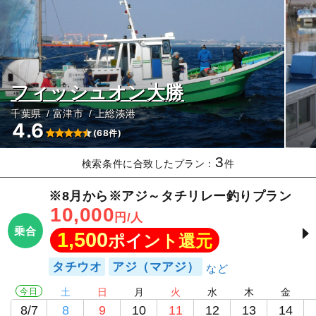
フィッシュオン大勝
千葉県
富津市
上総湊港
4.6
(68件)
3
検索条件に合致したプラン：
件
※8月から※アジ～タチリレー釣りプラン
10,000
円/人
乗合
1,500
ポイント還元
タチウオ
アジ（マアジ）
今日
土
日
月
火
水
木
金
8/7
8
9
10
11
12
13
14