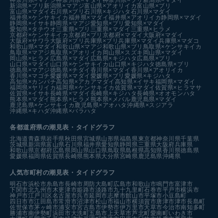
新潟県×ブリ
新潟県×マアジ
富山県×アオリイカ
富山県×ブリ
富山県×マダイ
石川県×ブリ
石川県×キジハタ
石川県×マダイ
福井県×ケンサキイカ
福井県×マダイ
福井県×アオリイカ
静岡県×マダイ
静岡県×イサキ
静岡県×マアジ
愛知県×ブリ
愛知県×マダイ
愛知県×タチウオ
三重県×ブリ
三重県×マダイ
三重県×ヒラメ
京都府×ケンサキイカ
京都府×ブリ
京都府×マダイ
大阪府×マダイ
大阪府×サワラ
大阪府×ブリ
兵庫県×ブリ
兵庫県×マダイ
兵庫県×マダコ
和歌山県×マダイ
和歌山県×マアジ
和歌山県×ブリ
鳥取県×ケンサキイカ
鳥取県×マアジ
鳥取県×アオリイカ
岡山県×スズキ
岡山県×マダイ
岡山県×ヒラメ
広島県×マダイ
広島県×キジハタ
広島県×ブリ
山口県×マダイ
山口県×ケンサキイカ
山口県×キジハタ
徳島県×ブリ
徳島県×マアジ
徳島県×チダイ
香川県×マダイ
香川県×アオリイカ
香川県×マゴチ
愛媛県×マダイ
愛媛県×ブリ
愛媛県×キジハタ
高知県×カンパチ
高知県×アカアマダイ
高知県×イサキ
福岡県×マダイ
福岡県×ヤリイカ
福岡県×ケンサキイカ
佐賀県×マダイ
佐賀県×ヒラマサ
佐賀県×イサキ
長崎県×マダイ
長崎県×キジハタ
長崎県×オオモンハタ
熊本県×マダイ
熊本県×ヒラメ
熊本県×メバル
鹿児島県×マダイ
鹿児島県×ケンサキイカ
鹿児島県×アオハタ
沖縄県×スジアラ
沖縄県×キハダ
沖縄県×バラハタ
各都道府県の潮見表
・タイドグラフ
北海道
青森県
岩手県
秋田県
宮城県
山形県
福島県
東京都
神奈川県
千葉県
茨城県
新潟県
富山県
石川県
福井県
愛知県
静岡県
三重県
大阪府
兵庫県
和歌山県
京都府
広島県
岡山県
山口県
鳥取県
島根県
高知県
香川県
徳島県
愛媛県
福岡県
佐賀県
長崎県
熊本県
大分県
宮崎県
鹿児島県
沖縄県
人気市町村の潮見表・タイドグラフ
明石市
浜松市
糸島市
長崎市
周防大島町
広島市
和歌山市
鳴門市
富津市
下関市
北九州市
木更津市
姫路市
淡路市
九十九里町
石巻市
平戸市
横浜市
神戸市
江戸川区
名古屋市
呉市
延岡市
志摩市
館山市
平塚市
小豆島町
四日市市
江田島市
常滑市
沼津市
松山市
福山市
横須賀市
唐津市
津市
長島町
佐世保市
茅ヶ崎市
浦安市
宮古島市
伊勢市
伊万里市
天草市
今治市
南知多町
勝浦市
南伊勢町
浜田市
大洗町
五島市
上天草市
芦北町
愛南町
いわき市