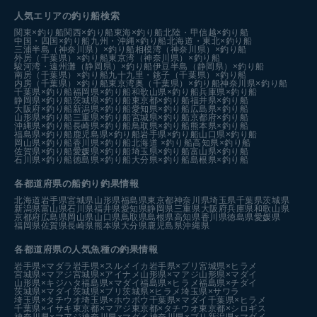
人気エリアの釣り船検索
関東×釣り船
関西×釣り船
東海×釣り船
北陸・甲信越×釣り船
中国・四国×釣り船
九州・沖縄×釣り船
北海道・東北×釣り船
三浦半島（神奈川県）×釣り船
相模湾（神奈川県）×釣り船
外房（千葉県）×釣り船
東京湾（神奈川県）×釣り船
駿河湾・遠州灘（静岡県）×釣り船
伊豆半島（静岡県）×釣り船
南房（千葉県）×釣り船
九十九里・銚子（千葉県）×釣り船
内房（千葉県）×釣り船
東京湾奥（千葉県）×釣り船
神奈川県×釣り船
千葉県×釣り船
福岡県×釣り船
和歌山県×釣り船
兵庫県×釣り船
静岡県×釣り船
茨城県×釣り船
東京都×釣り船
福井県×釣り船
大阪府×釣り船
新潟県×釣り船
愛知県×釣り船
広島県×釣り船
山形県×釣り船
三重県×釣り船
宮城県×釣り船
京都府×釣り船
沖縄県×釣り船
長崎県×釣り船
鳥取県×釣り船
熊本県×釣り船
福島県×釣り船
鹿児島県×釣り船
岩手県×釣り船
山口県×釣り船
岡山県×釣り船
香川県×釣り船
北海道 ×釣り船
高知県×釣り船
佐賀県×釣り船
愛媛県×釣り船
埼玉県×釣り船
富山県×釣り船
石川県×釣り船
徳島県×釣り船
大分県×釣り船
島根県×釣り船
各都道府県の船釣り釣果情報
北海道
岩手県
宮城県
山形県
福島県
東京都
神奈川県
埼玉県
千葉県
茨城県
新潟県
富山県
石川県
福井県
愛知県
静岡県
三重県
大阪府
兵庫県
和歌山県
京都府
広島県
岡山県
山口県
鳥取県
島根県
高知県
香川県
徳島県
愛媛県
福岡県
佐賀県
長崎県
熊本県
大分県
鹿児島県
沖縄県
各都道府県の人気魚種の釣果情報
岩手県×マダラ
岩手県×スルメイカ
岩手県×ブリ
宮城県×ヒラメ
宮城県×マアジ
宮城県×アイナメ
山形県×マアジ
山形県×マダイ
山形県×キジハタ
福島県×マダイ
福島県×ヒラメ
福島県×チダイ
茨城県×マダイ
茨城県×ブリ
茨城県×ヒラメ
埼玉県×サワラ
埼玉県×タチウオ
埼玉県×ホウボウ
千葉県×マダイ
千葉県×ヒラメ
千葉県×イサキ
東京都×マアジ
東京都×タチウオ
東京都×シロギス
神奈川県×マアジ
神奈川県×マダイ
神奈川県×ブリ
新潟県×マダイ