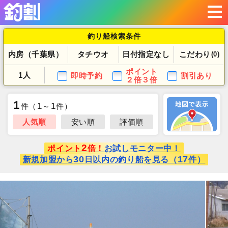
釣り船検索条件
内房（千葉県）
タチウオ
日付指定なし
こだわり
(0)
ポイント
1人
即時予約
割引あり
２倍３倍
1
1
1
件
（
～
件）
人気順
安い順
評価順
2
ポイント
倍！
お試しモニター中！
30
17
新規加盟から
日以内の釣り船を見る（
件）