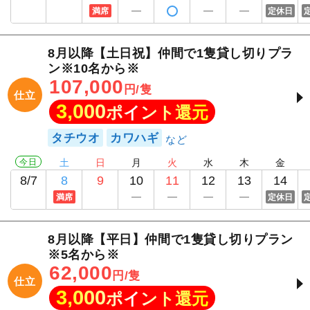
満席
定休日
8月以降【土日祝】仲間で1隻貸し切りプラ
ン※10名から※
107,000
円/隻
仕立
3,000
ポイント還元
タチウオ
カワハギ
今日
土
日
月
火
水
木
金
8/7
8
9
10
11
12
13
14
満席
定休日
8月以降【平日】仲間で1隻貸し切りプラン
※5名から※
62,000
円/隻
仕立
3,000
ポイント還元