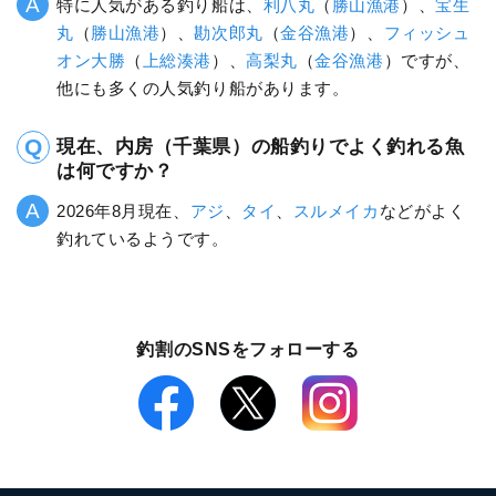
特に人気がある釣り船は、
利八丸
（
勝山漁港
）、
宝生
丸
（
勝山漁港
）、
勘次郎丸
（
金谷漁港
）、
フィッシュ
オン大勝
（
上総湊港
）、
高梨丸
（
金谷漁港
）ですが、
他にも多くの人気釣り船があります。
現在、内房（千葉県）の船釣りでよく釣れる魚
は何ですか？
2026年8月現在、
アジ
、
タイ
、
スルメイカ
などがよく
釣れているようです。
釣割のSNSをフォローする