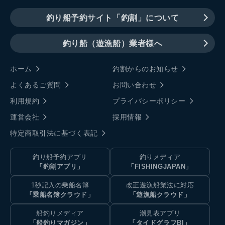
釣り船予約サイト「釣割」について
釣り船（遊漁船）業者様へ
ホーム
釣割からのお知らせ
よくあるご質問
お問い合わせ
利用規約
プライバシーポリシー
運営会社
採用情報
特定商取引法に基づく表記
釣り船予約アプリ
釣りメディア
「釣割アプリ」
「FISHINGJAPAN」
1秒記入の乗船名簿
改正遊漁船業法に対応
「乗船名簿クラウド」
「遊漁船クラウド」
船釣りメディア
潮見表アプリ
「船釣りマガジン」
「タイドグラフBI」