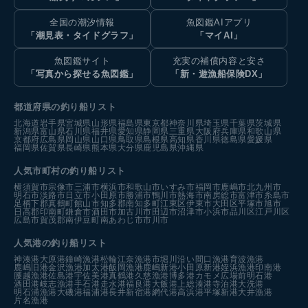
全国の潮汐情報
魚図鑑AIアプリ
「潮見表・タイドグラフ」
「マイAI」
魚図鑑サイト
充実の補償内容と安さ
「写真から探せる魚図鑑」
「新・遊漁船保険DX」
都道府県の釣り船リスト
北海道
岩手県
宮城県
山形県
福島県
東京都
神奈川県
埼玉県
千葉県
茨城県
新潟県
富山県
石川県
福井県
愛知県
静岡県
三重県
大阪府
兵庫県
和歌山県
京都府
広島県
岡山県
山口県
鳥取県
島根県
高知県
香川県
徳島県
愛媛県
福岡県
佐賀県
長崎県
熊本県
大分県
鹿児島県
沖縄県
人気市町村の釣り船リスト
横須賀市
宗像市
三浦市
横浜市
和歌山市
いすみ市
福岡市
鹿嶋市
北九州市
明石市
淡路市
日立市
小田原市
勝浦市
鴨川市
熱海市
南房総市
富津市
糸島市
足柄下郡真鶴町
館山市
知多郡南知多町
江東区
伊東市
大田区
平塚市
旭市
日高郡印南町
鎌倉市
酒田市
加古川市
田辺市
沼津市
小浜市
品川区
江戸川区
広島市
賀茂郡南伊豆町
南あわじ市
市川市
人気港の釣り船リスト
神湊港
大原港
鐘崎漁港
松輪江奈漁港
市堀川沿い
間口漁港
育波漁港
鹿嶋旧港
金沢漁港
加太港
飯岡漁港
鹿嶋新港
小田原新港
姪浜漁港
印南港
腰越漁港
佐島港
宇佐美港
真鶴港
久慈漁港
博多港カモメ広場前
明石港
酒田港
岐志漁港
手石港
走水港
福良港
大飯港
上総湊港
寺泊港
大洗港
明石浦漁港
大磯港
福浦港
長井新宿港
網代港
高浜港
平塚新港
大井漁港
片名漁港