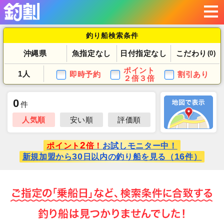
釣り船検索条件
沖縄県
魚指定なし
日付指定なし
こだわり
(0)
ポイント
1人
即時予約
割引あり
２倍３倍
0
件
人気順
安い順
評価順
2
ポイント
倍！
お試しモニター中！
30
16
新規加盟から
日以内の釣り船を見る（
件）