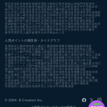
明石市
浜松市
糸島市
長崎市
周防大島町
広島市
和歌山市
鳴門市
富津市
下関市
北九州市
木更津市
姫路市
淡路市
九十九里町
石巻市
平戸市
横浜市
神戸市
江戸川区
名古屋市
呉市
延岡市
志摩市
館山市
平塚市
小豆島町
四日市市
江田島市
常滑市
沼津市
松山市
福山市
横須賀市
唐津市
津市
長島町
佐世保市
茅ヶ崎市
浦安市
宮古島市
伊勢市
伊万里市
天草市
今治市
南知多町
勝浦市
南伊勢町
大洗町
浜田市
五島市
上天草市
芦北町
愛南町
いわき市
大磯町
長門市
千葉市
焼津市
亘理町
境港市
田原市
臼杵市
鈴鹿市
西尾市
恩納村
銚子市
仙台市
八戸市
芦屋町
光市
舞鶴市
行橋市
碧南市
西海市
高松市
葉山町
徳之島町
気仙沼市
市川市
桑名市
廿日市市
福岡市
赤穂市
屋久島町
苫小牧市
玉名市
糸魚川市
川崎市
尾鷲市
柳井市
宇土市
加古川市
宗像市
諫早市
西宮市
上越市
倉敷市
出水市
南あわじ市
人気ポイントの潮見表・タイドグラフ
若洲海浜公園
本牧海釣り施設
三番瀬
鹿島港
横浜
舞阪漁港
那珂湊港
豊浜漁港
宇野港
小名浜港
貝塚人工島
加太漁港
大津港
葛西海浜公園
アジュール舞子
野島公園
閖上港
福田港
須磨海岸
清水港
旧江戸川河口
新舞子マリンパーク
相馬港
三池港
東扇島西公園
三浦海岸
南芦屋浜
二見港
片貝漁港
平和島ボートレース場
野北漁港
相模川河口
大洗マリーナ
若松
大蔵海岸
玉島Ｅ地区
碧南海釣り広場
波崎新漁港
木曽川河口
呼子港
八景島マリーナ
ふれーゆ裏
飯岡漁港
羽田
日立港
大黒海づり施設
豊川河口
千葉ポートパーク
関門橋
名護漁港
御前崎港
師崎港
阿武隈川河口
天神崎
海の公園
検見川堤防
筑後川昇開橋
室見川河口
敦賀新港
横須賀
平磯海づり公園
牛窓港
垂水漁港
明石港
本渡港
鳥取港
東幡豆漁港
佐伯港
仙台漁港
田ノ浦漁港
津名港
豊橋
大磯港
神戸空港親水護岸
木更津港
武庫川一文字
新宮漁港
吉野川河口
三角西港
洲本港
千葉港
城ヶ島公園
小島漁港
吹上浜
三崎漁港
妻鹿漁港
熊本新港
館山港
牛深
宇品波止場公園
志賀島漁港
大三島フィッシングパーク
網干港
新仁尾港
片瀬漁港
市原海釣り施設
姪浜漁港
本荘人工島
古宇利島
亀浦港
© 2004- B.Creation Inc.