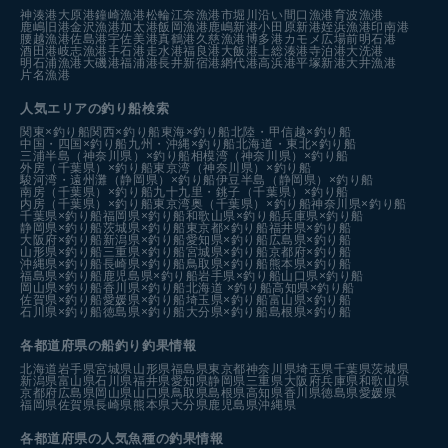
神湊港
大原港
鐘崎漁港
松輪江奈漁港
市堀川沿い
間口漁港
育波漁港
鹿嶋旧港
金沢漁港
加太港
飯岡漁港
鹿嶋新港
小田原新港
姪浜漁港
印南港
腰越漁港
佐島港
宇佐美港
真鶴港
久慈漁港
博多港カモメ広場前
明石港
酒田港
岐志漁港
手石港
走水港
福良港
大飯港
上総湊港
寺泊港
大洗港
明石浦漁港
大磯港
福浦港
長井新宿港
網代港
高浜港
平塚新港
大井漁港
片名漁港
人気エリアの釣り船検索
関東×釣り船
関西×釣り船
東海×釣り船
北陸・甲信越×釣り船
中国・四国×釣り船
九州・沖縄×釣り船
北海道・東北×釣り船
三浦半島（神奈川県）×釣り船
相模湾（神奈川県）×釣り船
外房（千葉県）×釣り船
東京湾（神奈川県）×釣り船
駿河湾・遠州灘（静岡県）×釣り船
伊豆半島（静岡県）×釣り船
南房（千葉県）×釣り船
九十九里・銚子（千葉県）×釣り船
内房（千葉県）×釣り船
東京湾奥（千葉県）×釣り船
神奈川県×釣り船
千葉県×釣り船
福岡県×釣り船
和歌山県×釣り船
兵庫県×釣り船
静岡県×釣り船
茨城県×釣り船
東京都×釣り船
福井県×釣り船
大阪府×釣り船
新潟県×釣り船
愛知県×釣り船
広島県×釣り船
山形県×釣り船
三重県×釣り船
宮城県×釣り船
京都府×釣り船
沖縄県×釣り船
長崎県×釣り船
鳥取県×釣り船
熊本県×釣り船
福島県×釣り船
鹿児島県×釣り船
岩手県×釣り船
山口県×釣り船
岡山県×釣り船
香川県×釣り船
北海道 ×釣り船
高知県×釣り船
佐賀県×釣り船
愛媛県×釣り船
埼玉県×釣り船
富山県×釣り船
石川県×釣り船
徳島県×釣り船
大分県×釣り船
島根県×釣り船
各都道府県の船釣り釣果情報
北海道
岩手県
宮城県
山形県
福島県
東京都
神奈川県
埼玉県
千葉県
茨城県
新潟県
富山県
石川県
福井県
愛知県
静岡県
三重県
大阪府
兵庫県
和歌山県
京都府
広島県
岡山県
山口県
鳥取県
島根県
高知県
香川県
徳島県
愛媛県
福岡県
佐賀県
長崎県
熊本県
大分県
鹿児島県
沖縄県
各都道府県の人気魚種の釣果情報