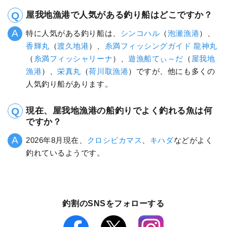
屋我地漁港で人気がある釣り船はどこですか？
特に人気がある釣り船は、
シンコハル
（
泡瀬漁港
）、
香輝丸
（
渡久地港
）、
糸満フィッシングガイド 龍神丸
（
糸満フィッシャリーナ
）、
遊漁船てぃ～だ
（
屋我地
漁港
）、
栄真丸
（
荷川取漁港
）ですが、他にも多くの
人気釣り船があります。
現在、屋我地漁港の船釣りでよく釣れる魚は何
ですか？
2026年8月現在、
クロシビカマス
、
キハダ
などがよく
釣れているようです。
釣割のSNSをフォローする