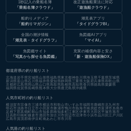
1秒記入の乗船名簿
改正遊漁船業法に対応
「乗船名簿クラウド」
「遊漁船クラウド」
船釣りメディア
潮見表アプリ
「船釣りマガジン」
「タイドグラフBI」
全国の潮汐情報
魚図鑑AIアプリ
「潮見表・タイドグラフ」
「マイAI」
魚図鑑サイト
充実の補償内容と安さ
「写真から探せる魚図鑑」
「新・遊漁船保険DX」
都道府県の釣り船リスト
北海道
岩手県
宮城県
山形県
福島県
東京都
神奈川県
埼玉県
千葉県
茨城県
新潟県
富山県
石川県
福井県
愛知県
静岡県
三重県
大阪府
兵庫県
和歌山県
京都府
広島県
岡山県
山口県
鳥取県
島根県
高知県
香川県
徳島県
愛媛県
福岡県
佐賀県
長崎県
熊本県
大分県
鹿児島県
沖縄県
人気市町村の釣り船リスト
横須賀市
宗像市
三浦市
横浜市
和歌山市
いすみ市
福岡市
鹿嶋市
北九州市
明石市
淡路市
日立市
小田原市
勝浦市
鴨川市
熱海市
南房総市
富津市
糸島市
足柄下郡真鶴町
館山市
知多郡南知多町
江東区
伊東市
大田区
平塚市
旭市
日高郡印南町
鎌倉市
酒田市
加古川市
田辺市
沼津市
小浜市
品川区
江戸川区
広島市
賀茂郡南伊豆町
南あわじ市
市川市
人気港の釣り船リスト