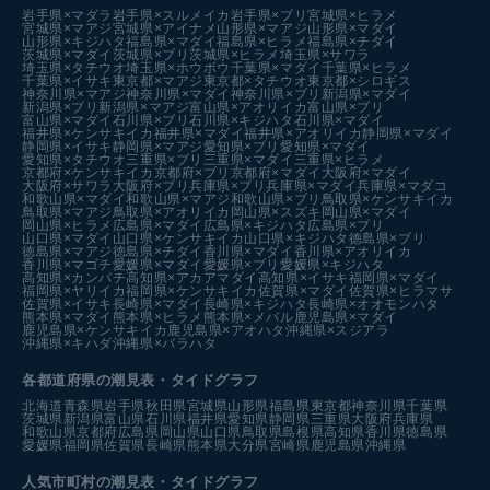
岩手県×マダラ
岩手県×スルメイカ
岩手県×ブリ
宮城県×ヒラメ
宮城県×マアジ
宮城県×アイナメ
山形県×マアジ
山形県×マダイ
山形県×キジハタ
福島県×マダイ
福島県×ヒラメ
福島県×チダイ
茨城県×マダイ
茨城県×ブリ
茨城県×ヒラメ
埼玉県×サワラ
埼玉県×タチウオ
埼玉県×ホウボウ
千葉県×マダイ
千葉県×ヒラメ
千葉県×イサキ
東京都×マアジ
東京都×タチウオ
東京都×シロギス
神奈川県×マアジ
神奈川県×マダイ
神奈川県×ブリ
新潟県×マダイ
新潟県×ブリ
新潟県×マアジ
富山県×アオリイカ
富山県×ブリ
富山県×マダイ
石川県×ブリ
石川県×キジハタ
石川県×マダイ
福井県×ケンサキイカ
福井県×マダイ
福井県×アオリイカ
静岡県×マダイ
静岡県×イサキ
静岡県×マアジ
愛知県×ブリ
愛知県×マダイ
愛知県×タチウオ
三重県×ブリ
三重県×マダイ
三重県×ヒラメ
京都府×ケンサキイカ
京都府×ブリ
京都府×マダイ
大阪府×マダイ
大阪府×サワラ
大阪府×ブリ
兵庫県×ブリ
兵庫県×マダイ
兵庫県×マダコ
和歌山県×マダイ
和歌山県×マアジ
和歌山県×ブリ
鳥取県×ケンサキイカ
鳥取県×マアジ
鳥取県×アオリイカ
岡山県×スズキ
岡山県×マダイ
岡山県×ヒラメ
広島県×マダイ
広島県×キジハタ
広島県×ブリ
山口県×マダイ
山口県×ケンサキイカ
山口県×キジハタ
徳島県×ブリ
徳島県×マアジ
徳島県×チダイ
香川県×マダイ
香川県×アオリイカ
香川県×マゴチ
愛媛県×マダイ
愛媛県×ブリ
愛媛県×キジハタ
高知県×カンパチ
高知県×アカアマダイ
高知県×イサキ
福岡県×マダイ
福岡県×ヤリイカ
福岡県×ケンサキイカ
佐賀県×マダイ
佐賀県×ヒラマサ
佐賀県×イサキ
長崎県×マダイ
長崎県×キジハタ
長崎県×オオモンハタ
熊本県×マダイ
熊本県×ヒラメ
熊本県×メバル
鹿児島県×マダイ
鹿児島県×ケンサキイカ
鹿児島県×アオハタ
沖縄県×スジアラ
沖縄県×キハダ
沖縄県×バラハタ
各都道府県の潮見表
・タイドグラフ
北海道
青森県
岩手県
秋田県
宮城県
山形県
福島県
東京都
神奈川県
千葉県
茨城県
新潟県
富山県
石川県
福井県
愛知県
静岡県
三重県
大阪府
兵庫県
和歌山県
京都府
広島県
岡山県
山口県
鳥取県
島根県
高知県
香川県
徳島県
愛媛県
福岡県
佐賀県
長崎県
熊本県
大分県
宮崎県
鹿児島県
沖縄県
人気市町村の潮見表・タイドグラフ