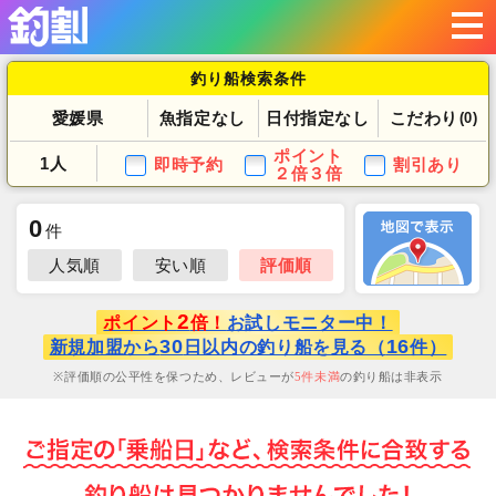
釣り船検索条件
愛媛県
魚指定なし
日付指定なし
こだわり
(0)
ポイント
1人
即時予約
割引あり
２倍３倍
0
件
人気順
安い順
評価順
2
ポイント
倍！
お試しモニター中！
30
16
新規加盟から
日以内の釣り船を見る（
件）
評価順の公平性を保つため、レビューが
5
件未満
の釣り船は非表示