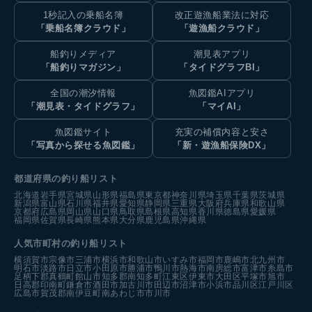
1秒記入の乗船名簿
改正遊漁船業法に対応
「乗船名簿クラウド」
「遊漁船クラウド」
船釣りメディア
潮見表アプリ
「船釣りマガジン」
「タイドグラフBI」
全国の潮汐情報
魚図鑑AIアプリ
「潮見表・タイドグラフ」
「マイAI」
魚図鑑サイト
充実の補償内容と安さ
「写真から探せる魚図鑑」
「新・遊漁船保険DX」
都道府県の釣り船リスト
北海道
岩手県
宮城県
山形県
福島県
東京都
神奈川県
埼玉県
千葉県
茨城県
新潟県
富山県
石川県
福井県
愛知県
静岡県
三重県
大阪府
兵庫県
和歌山県
京都府
広島県
岡山県
山口県
鳥取県
島根県
高知県
香川県
徳島県
愛媛県
福岡県
佐賀県
長崎県
熊本県
大分県
鹿児島県
沖縄県
人気市町村の釣り船リスト
横須賀市
宗像市
三浦市
横浜市
和歌山市
いすみ市
福岡市
鹿嶋市
北九州市
明石市
淡路市
日立市
小田原市
勝浦市
鴨川市
熱海市
南房総市
富津市
糸島市
足柄下郡真鶴町
館山市
知多郡南知多町
江東区
伊東市
大田区
平塚市
旭市
日高郡印南町
鎌倉市
酒田市
加古川市
田辺市
沼津市
小浜市
品川区
江戸川区
広島市
賀茂郡南伊豆町
南あわじ市
市川市