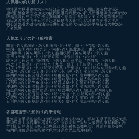
人気港の釣り船リスト
神湊港
大原港
鐘崎漁港
松輪江奈漁港
市堀川沿い
間口漁港
育波漁港
鹿嶋旧港
金沢漁港
加太港
飯岡漁港
鹿嶋新港
小田原新港
姪浜漁港
印南港
腰越漁港
佐島港
宇佐美港
真鶴港
久慈漁港
博多港カモメ広場前
明石港
酒田港
岐志漁港
手石港
走水港
福良港
大飯港
上総湊港
寺泊港
大洗港
明石浦漁港
大磯港
福浦港
長井新宿港
網代港
高浜港
平塚新港
大井漁港
片名漁港
人気エリアの釣り船検索
関東×釣り船
関西×釣り船
東海×釣り船
北陸・甲信越×釣り船
中国・四国×釣り船
九州・沖縄×釣り船
北海道・東北×釣り船
三浦半島（神奈川県）×釣り船
相模湾（神奈川県）×釣り船
外房（千葉県）×釣り船
東京湾（神奈川県）×釣り船
駿河湾・遠州灘（静岡県）×釣り船
伊豆半島（静岡県）×釣り船
南房（千葉県）×釣り船
九十九里・銚子（千葉県）×釣り船
内房（千葉県）×釣り船
東京湾奥（千葉県）×釣り船
神奈川県×釣り船
千葉県×釣り船
福岡県×釣り船
和歌山県×釣り船
兵庫県×釣り船
静岡県×釣り船
茨城県×釣り船
東京都×釣り船
福井県×釣り船
大阪府×釣り船
新潟県×釣り船
愛知県×釣り船
広島県×釣り船
山形県×釣り船
三重県×釣り船
宮城県×釣り船
京都府×釣り船
沖縄県×釣り船
長崎県×釣り船
鳥取県×釣り船
熊本県×釣り船
福島県×釣り船
鹿児島県×釣り船
岩手県×釣り船
山口県×釣り船
岡山県×釣り船
香川県×釣り船
北海道 ×釣り船
高知県×釣り船
佐賀県×釣り船
愛媛県×釣り船
埼玉県×釣り船
富山県×釣り船
石川県×釣り船
徳島県×釣り船
大分県×釣り船
島根県×釣り船
各都道府県の船釣り釣果情報
北海道
岩手県
宮城県
山形県
福島県
東京都
神奈川県
埼玉県
千葉県
茨城県
新潟県
富山県
石川県
福井県
愛知県
静岡県
三重県
大阪府
兵庫県
和歌山県
京都府
広島県
岡山県
山口県
鳥取県
島根県
高知県
香川県
徳島県
愛媛県
福岡県
佐賀県
長崎県
熊本県
大分県
鹿児島県
沖縄県