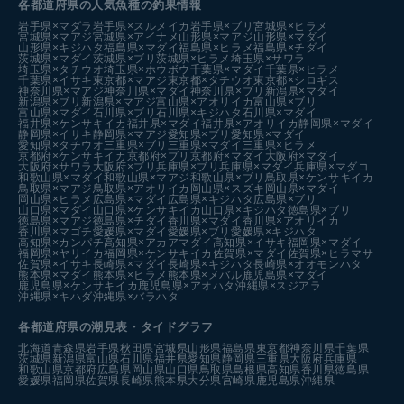
各都道府県の人気魚種の釣果情報
岩手県×マダラ
岩手県×スルメイカ
岩手県×ブリ
宮城県×ヒラメ
宮城県×マアジ
宮城県×アイナメ
山形県×マアジ
山形県×マダイ
山形県×キジハタ
福島県×マダイ
福島県×ヒラメ
福島県×チダイ
茨城県×マダイ
茨城県×ブリ
茨城県×ヒラメ
埼玉県×サワラ
埼玉県×タチウオ
埼玉県×ホウボウ
千葉県×マダイ
千葉県×ヒラメ
千葉県×イサキ
東京都×マアジ
東京都×タチウオ
東京都×シロギス
神奈川県×マアジ
神奈川県×マダイ
神奈川県×ブリ
新潟県×マダイ
新潟県×ブリ
新潟県×マアジ
富山県×アオリイカ
富山県×ブリ
富山県×マダイ
石川県×ブリ
石川県×キジハタ
石川県×マダイ
福井県×ケンサキイカ
福井県×マダイ
福井県×アオリイカ
静岡県×マダイ
静岡県×イサキ
静岡県×マアジ
愛知県×ブリ
愛知県×マダイ
愛知県×タチウオ
三重県×ブリ
三重県×マダイ
三重県×ヒラメ
京都府×ケンサキイカ
京都府×ブリ
京都府×マダイ
大阪府×マダイ
大阪府×サワラ
大阪府×ブリ
兵庫県×ブリ
兵庫県×マダイ
兵庫県×マダコ
和歌山県×マダイ
和歌山県×マアジ
和歌山県×ブリ
鳥取県×ケンサキイカ
鳥取県×マアジ
鳥取県×アオリイカ
岡山県×スズキ
岡山県×マダイ
岡山県×ヒラメ
広島県×マダイ
広島県×キジハタ
広島県×ブリ
山口県×マダイ
山口県×ケンサキイカ
山口県×キジハタ
徳島県×ブリ
徳島県×マアジ
徳島県×チダイ
香川県×マダイ
香川県×アオリイカ
香川県×マゴチ
愛媛県×マダイ
愛媛県×ブリ
愛媛県×キジハタ
高知県×カンパチ
高知県×アカアマダイ
高知県×イサキ
福岡県×マダイ
福岡県×ヤリイカ
福岡県×ケンサキイカ
佐賀県×マダイ
佐賀県×ヒラマサ
佐賀県×イサキ
長崎県×マダイ
長崎県×キジハタ
長崎県×オオモンハタ
熊本県×マダイ
熊本県×ヒラメ
熊本県×メバル
鹿児島県×マダイ
鹿児島県×ケンサキイカ
鹿児島県×アオハタ
沖縄県×スジアラ
沖縄県×キハダ
沖縄県×バラハタ
各都道府県の潮見表
・タイドグラフ
北海道
青森県
岩手県
秋田県
宮城県
山形県
福島県
東京都
神奈川県
千葉県
茨城県
新潟県
富山県
石川県
福井県
愛知県
静岡県
三重県
大阪府
兵庫県
和歌山県
京都府
広島県
岡山県
山口県
鳥取県
島根県
高知県
香川県
徳島県
愛媛県
福岡県
佐賀県
長崎県
熊本県
大分県
宮崎県
鹿児島県
沖縄県