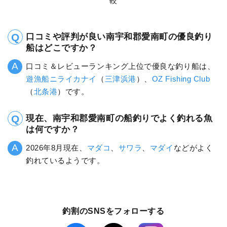
較
口コミや評判が良い南宇和郡愛南町の優良釣り
船はどこですか？
口コミ＆レビューランキング上位で優良な釣り船は、
遊漁船ニライカナイ
（
三津浜港
）、
OZ Fishing Club
（
北条港
）です。
現在、南宇和郡愛南町の船釣りでよく釣れる魚
は何ですか？
2026年8月現在、
マダコ
、
サワラ
、
マダイ
などがよく
釣れているようです。
釣割のSNSをフォローする