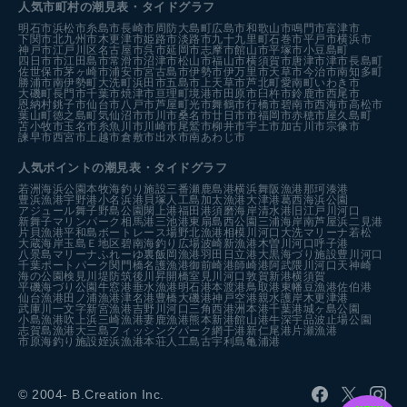
人気市町村の潮見表・タイドグラフ
明石市
浜松市
糸島市
長崎市
周防大島町
広島市
和歌山市
鳴門市
富津市
下関市
北九州市
木更津市
姫路市
淡路市
九十九里町
石巻市
平戸市
横浜市
神戸市
江戸川区
名古屋市
呉市
延岡市
志摩市
館山市
平塚市
小豆島町
四日市市
江田島市
常滑市
沼津市
松山市
福山市
横須賀市
唐津市
津市
長島町
佐世保市
茅ヶ崎市
浦安市
宮古島市
伊勢市
伊万里市
天草市
今治市
南知多町
勝浦市
南伊勢町
大洗町
浜田市
五島市
上天草市
芦北町
愛南町
いわき市
大磯町
長門市
千葉市
焼津市
亘理町
境港市
田原市
臼杵市
鈴鹿市
西尾市
恩納村
銚子市
仙台市
八戸市
芦屋町
光市
舞鶴市
行橋市
碧南市
西海市
高松市
葉山町
徳之島町
気仙沼市
市川市
桑名市
廿日市市
福岡市
赤穂市
屋久島町
苫小牧市
玉名市
糸魚川市
川崎市
尾鷲市
柳井市
宇土市
加古川市
宗像市
諫早市
西宮市
上越市
倉敷市
出水市
南あわじ市
人気ポイントの潮見表・タイドグラフ
若洲海浜公園
本牧海釣り施設
三番瀬
鹿島港
横浜
舞阪漁港
那珂湊港
豊浜漁港
宇野港
小名浜港
貝塚人工島
加太漁港
大津港
葛西海浜公園
アジュール舞子
野島公園
閖上港
福田港
須磨海岸
清水港
旧江戸川河口
新舞子マリンパーク
相馬港
三池港
東扇島西公園
三浦海岸
南芦屋浜
二見港
片貝漁港
平和島ボートレース場
野北漁港
相模川河口
大洗マリーナ
若松
大蔵海岸
玉島Ｅ地区
碧南海釣り広場
波崎新漁港
木曽川河口
呼子港
八景島マリーナ
ふれーゆ裏
飯岡漁港
羽田
日立港
大黒海づり施設
豊川河口
千葉ポートパーク
関門橋
名護漁港
御前崎港
師崎港
阿武隈川河口
天神崎
海の公園
検見川堤防
筑後川昇開橋
室見川河口
敦賀新港
横須賀
平磯海づり公園
牛窓港
垂水漁港
明石港
本渡港
鳥取港
東幡豆漁港
佐伯港
仙台漁港
田ノ浦漁港
津名港
豊橋
大磯港
神戸空港親水護岸
木更津港
武庫川一文字
新宮漁港
吉野川河口
三角西港
洲本港
千葉港
城ヶ島公園
小島漁港
吹上浜
三崎漁港
妻鹿漁港
熊本新港
館山港
牛深
宇品波止場公園
志賀島漁港
大三島フィッシングパーク
網干港
新仁尾港
片瀬漁港
市原海釣り施設
姪浜漁港
本荘人工島
古宇利島
亀浦港
© 2004- B.Creation Inc.