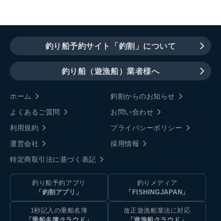
釣り船予約サイト「釣割」について
釣り船（遊漁船）業者様へ
ホーム
釣割からのお知らせ
よくあるご質問
お問い合わせ
利用規約
プライバシーポリシー
運営会社
採用情報
特定商取引法に基づく表記
釣り船予約アプリ
釣りメディア
「釣割アプリ」
「FISHINGJAPAN」
1秒記入の乗船名簿
改正遊漁船業法に対応
「乗船名簿クラウド」
「遊漁船クラウド」