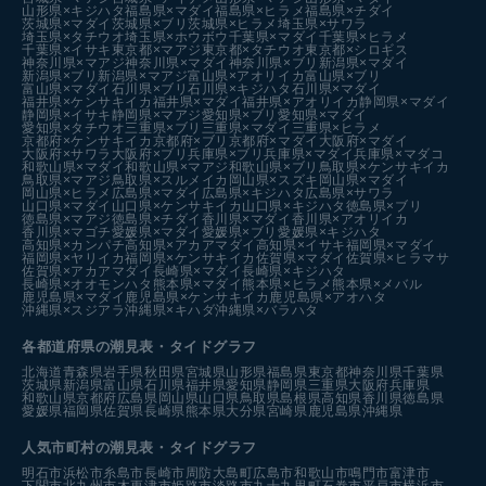
山形県×キジハタ
福島県×マダイ
福島県×ヒラメ
福島県×チダイ
茨城県×マダイ
茨城県×ブリ
茨城県×ヒラメ
埼玉県×サワラ
埼玉県×タチウオ
埼玉県×ホウボウ
千葉県×マダイ
千葉県×ヒラメ
千葉県×イサキ
東京都×マアジ
東京都×タチウオ
東京都×シロギス
神奈川県×マアジ
神奈川県×マダイ
神奈川県×ブリ
新潟県×マダイ
新潟県×ブリ
新潟県×マアジ
富山県×アオリイカ
富山県×ブリ
富山県×マダイ
石川県×ブリ
石川県×キジハタ
石川県×マダイ
福井県×ケンサキイカ
福井県×マダイ
福井県×アオリイカ
静岡県×マダイ
静岡県×イサキ
静岡県×マアジ
愛知県×ブリ
愛知県×マダイ
愛知県×タチウオ
三重県×ブリ
三重県×マダイ
三重県×ヒラメ
京都府×ケンサキイカ
京都府×ブリ
京都府×マダイ
大阪府×マダイ
大阪府×サワラ
大阪府×ブリ
兵庫県×ブリ
兵庫県×マダイ
兵庫県×マダコ
和歌山県×マダイ
和歌山県×マアジ
和歌山県×ブリ
鳥取県×ケンサキイカ
鳥取県×マアジ
鳥取県×スルメイカ
岡山県×スズキ
岡山県×マダイ
岡山県×ヒラメ
広島県×マダイ
広島県×キジハタ
広島県×サワラ
山口県×マダイ
山口県×ケンサキイカ
山口県×キジハタ
徳島県×ブリ
徳島県×マアジ
徳島県×チダイ
香川県×マダイ
香川県×アオリイカ
香川県×マゴチ
愛媛県×マダイ
愛媛県×ブリ
愛媛県×キジハタ
高知県×カンパチ
高知県×アカアマダイ
高知県×イサキ
福岡県×マダイ
福岡県×ヤリイカ
福岡県×ケンサキイカ
佐賀県×マダイ
佐賀県×ヒラマサ
佐賀県×アカアマダイ
長崎県×マダイ
長崎県×キジハタ
長崎県×オオモンハタ
熊本県×マダイ
熊本県×ヒラメ
熊本県×メバル
鹿児島県×マダイ
鹿児島県×ケンサキイカ
鹿児島県×アオハタ
沖縄県×スジアラ
沖縄県×キハダ
沖縄県×バラハタ
各都道府県の潮見表
・タイドグラフ
北海道
青森県
岩手県
秋田県
宮城県
山形県
福島県
東京都
神奈川県
千葉県
茨城県
新潟県
富山県
石川県
福井県
愛知県
静岡県
三重県
大阪府
兵庫県
和歌山県
京都府
広島県
岡山県
山口県
鳥取県
島根県
高知県
香川県
徳島県
愛媛県
福岡県
佐賀県
長崎県
熊本県
大分県
宮崎県
鹿児島県
沖縄県
人気市町村の潮見表・タイドグラフ
明石市
浜松市
糸島市
長崎市
周防大島町
広島市
和歌山市
鳴門市
富津市