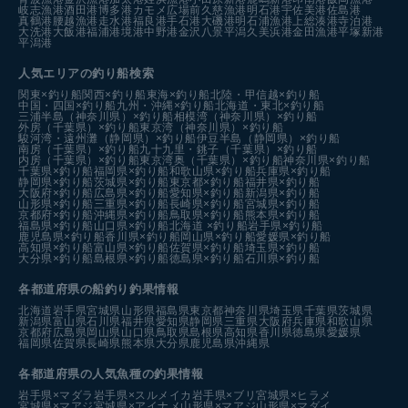
岐志漁港
酒田港
博多港カモメ広場前
久慈漁港
明石港
宇佐美港
佐島港
真鶴港
腰越漁港
走水港
福良港
手石港
大磯港
明石浦漁港
上総湊港
寺泊港
大洗港
大飯港
福浦港
境港中野港
金沢八景平潟
久美浜港
金田漁港
平塚新港
平潟港
人気エリアの釣り船検索
関東×釣り船
関西×釣り船
東海×釣り船
北陸・甲信越×釣り船
中国・四国×釣り船
九州・沖縄×釣り船
北海道・東北×釣り船
三浦半島（神奈川県）×釣り船
相模湾（神奈川県）×釣り船
外房（千葉県）×釣り船
東京湾（神奈川県）×釣り船
駿河湾・遠州灘（静岡県）×釣り船
伊豆半島（静岡県）×釣り船
南房（千葉県）×釣り船
九十九里・銚子（千葉県）×釣り船
内房（千葉県）×釣り船
東京湾奥（千葉県）×釣り船
神奈川県×釣り船
千葉県×釣り船
福岡県×釣り船
和歌山県×釣り船
兵庫県×釣り船
静岡県×釣り船
茨城県×釣り船
東京都×釣り船
福井県×釣り船
大阪府×釣り船
広島県×釣り船
愛知県×釣り船
新潟県×釣り船
山形県×釣り船
三重県×釣り船
長崎県×釣り船
宮城県×釣り船
京都府×釣り船
沖縄県×釣り船
鳥取県×釣り船
熊本県×釣り船
福島県×釣り船
山口県×釣り船
北海道 ×釣り船
岩手県×釣り船
鹿児島県×釣り船
香川県×釣り船
岡山県×釣り船
愛媛県×釣り船
高知県×釣り船
富山県×釣り船
佐賀県×釣り船
埼玉県×釣り船
大分県×釣り船
島根県×釣り船
徳島県×釣り船
石川県×釣り船
各都道府県の船釣り釣果情報
北海道
岩手県
宮城県
山形県
福島県
東京都
神奈川県
埼玉県
千葉県
茨城県
新潟県
富山県
石川県
福井県
愛知県
静岡県
三重県
大阪府
兵庫県
和歌山県
京都府
広島県
岡山県
山口県
鳥取県
島根県
高知県
香川県
徳島県
愛媛県
福岡県
佐賀県
長崎県
熊本県
大分県
鹿児島県
沖縄県
各都道府県の人気魚種の釣果情報
岩手県×マダラ
岩手県×スルメイカ
岩手県×ブリ
宮城県×ヒラメ
宮城県×マアジ
宮城県×アイナメ
山形県×マアジ
山形県×マダイ