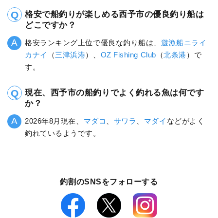
格安で船釣りが楽しめる西予市の優良釣り船は
どこですか？
格安ランキング上位で優良な釣り船は、
遊漁船ニライ
カナイ
（
三津浜港
）、
OZ Fishing Club
（
北条港
）で
す。
現在、西予市の船釣りでよく釣れる魚は何です
か？
2026年8月現在、
マダコ
、
サワラ
、
マダイ
などがよく
釣れているようです。
釣割のSNSをフォローする