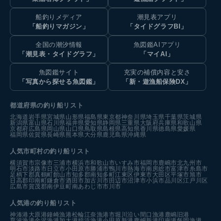
船釣りメディア
潮見表アプリ
「船釣りマガジン」
「タイドグラフBI」
全国の潮汐情報
魚図鑑AIアプリ
「潮見表・タイドグラフ」
「マイAI」
魚図鑑サイト
充実の補償内容と安さ
「写真から探せる魚図鑑」
「新・遊漁船保険DX」
都道府県の釣り船リスト
北海道
岩手県
宮城県
山形県
福島県
東京都
神奈川県
埼玉県
千葉県
茨城県
新潟県
富山県
石川県
福井県
愛知県
静岡県
三重県
大阪府
兵庫県
和歌山県
京都府
広島県
岡山県
山口県
鳥取県
島根県
高知県
香川県
徳島県
愛媛県
福岡県
佐賀県
長崎県
熊本県
大分県
鹿児島県
沖縄県
人気市町村の釣り船リスト
横須賀市
宗像市
三浦市
横浜市
和歌山市
いすみ市
福岡市
鹿嶋市
北九州市
明石市
淡路市
日立市
小田原市
勝浦市
鴨川市
熱海市
南房総市
富津市
糸島市
足柄下郡真鶴町
館山市
知多郡南知多町
江東区
伊東市
大田区
平塚市
旭市
日高郡印南町
鎌倉市
酒田市
加古川市
田辺市
沼津市
小浜市
品川区
江戸川区
広島市
賀茂郡南伊豆町
南あわじ市
市川市
人気港の釣り船リスト
神湊港
大原港
鐘崎漁港
松輪江奈漁港
市堀川沿い
間口漁港
鹿嶋旧港
育波漁港
金沢漁港
加太港
姪浜漁港
小田原新港
鹿嶋新港
印南港
飯岡漁港