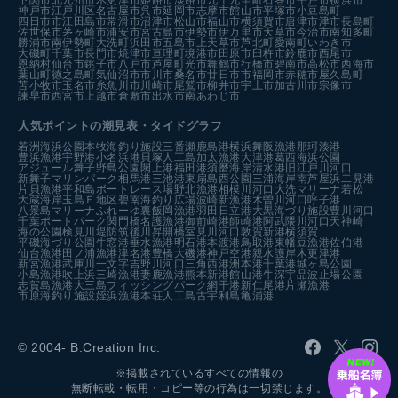
下関市
北九州市
木更津市
姫路市
淡路市
九十九里町
石巻市
平戸市
横浜市
神戸市
江戸川区
名古屋市
呉市
延岡市
志摩市
館山市
平塚市
小豆島町
四日市市
江田島市
常滑市
沼津市
松山市
福山市
横須賀市
唐津市
津市
長島町
佐世保市
茅ヶ崎市
浦安市
宮古島市
伊勢市
伊万里市
天草市
今治市
南知多町
勝浦市
南伊勢町
大洗町
浜田市
五島市
上天草市
芦北町
愛南町
いわき市
大磯町
千葉市
長門市
焼津市
亘理町
境港市
田原市
臼杵市
鈴鹿市
西尾市
恩納村
仙台市
銚子市
八戸市
芦屋町
光市
舞鶴市
行橋市
碧南市
高松市
西海市
葉山町
徳之島町
気仙沼市
市川市
桑名市
廿日市市
福岡市
赤穂市
屋久島町
苫小牧市
玉名市
糸魚川市
川崎市
尾鷲市
柳井市
宇土市
加古川市
宗像市
諫早市
西宮市
上越市
倉敷市
出水市
南あわじ市
人気ポイントの潮見表・タイドグラフ
若洲海浜公園
本牧海釣り施設
三番瀬
鹿島港
横浜
舞阪漁港
那珂湊港
豊浜漁港
宇野港
小名浜港
貝塚人工島
加太漁港
大津港
葛西海浜公園
アジュール舞子
野島公園
閖上港
福田港
須磨海岸
清水港
旧江戸川河口
新舞子マリンパーク
相馬港
三池港
東扇島西公園
三浦海岸
南芦屋浜
二見港
片貝漁港
平和島ボートレース場
野北漁港
相模川河口
大洗マリーナ
若松
大蔵海岸
玉島Ｅ地区
碧南海釣り広場
波崎新漁港
木曽川河口
呼子港
八景島マリーナ
ふれーゆ裏
飯岡漁港
羽田
日立港
大黒海づり施設
豊川河口
千葉ポートパーク
関門橋
名護漁港
御前崎港
師崎港
阿武隈川河口
天神崎
海の公園
検見川堤防
筑後川昇開橋
室見川河口
敦賀新港
横須賀
平磯海づり公園
牛窓港
垂水漁港
明石港
本渡港
鳥取港
東幡豆漁港
佐伯港
仙台漁港
田ノ浦漁港
津名港
豊橋
大磯港
神戸空港親水護岸
木更津港
新宮漁港
武庫川一文字
吉野川河口
三角西港
洲本港
千葉港
城ヶ島公園
小島漁港
吹上浜
三崎漁港
妻鹿漁港
熊本新港
館山港
牛深
宇品波止場公園
志賀島漁港
大三島フィッシングパーク
網干港
新仁尾港
片瀬漁港
市原海釣り施設
姪浜漁港
本荘人工島
古宇利島
亀浦港
© 2004- B.Creation Inc.
※掲載されているすべての情報の
無断転載・転用・コピー等の行為は一切禁じます。