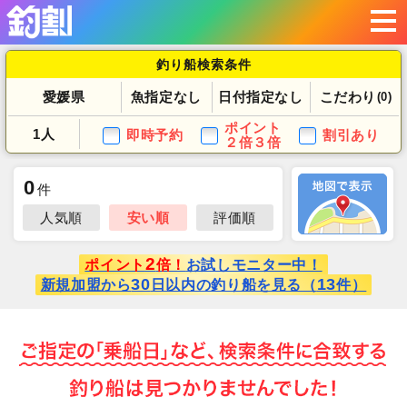
釣り船検索条件
愛媛県
魚指定なし
日付指定なし
こだわり
(0)
ポイント
1人
即時予約
割引あり
２倍３倍
0
件
人気順
安い順
評価順
2
ポイント
倍！
お試しモニター中！
30
13
新規加盟から
日以内の釣り船を見る（
件）