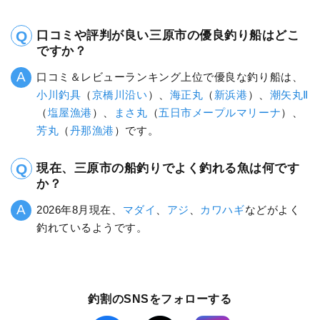
口コミや評判が良い三原市の優良釣り船はどこ
ですか？
口コミ＆レビューランキング上位で優良な釣り船は、
小川釣具
（
京橋川沿い
）、
海正丸
（
新浜港
）、
潮矢丸Ⅱ
（
塩屋漁港
）、
まさ丸
（
五日市メープルマリーナ
）、
芳丸
（
丹那漁港
）です。
現在、三原市の船釣りでよく釣れる魚は何です
か？
2026年8月現在、
マダイ
、
アジ
、
カワハギ
などがよく
釣れているようです。
釣割のSNSをフォローする