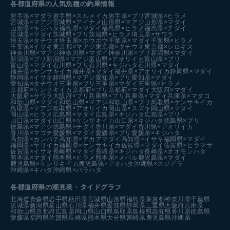
各都道府県の人気魚種の釣果情報
岩手県×マダラ
岩手県×スルメイカ
岩手県×ブリ
宮城県×ヒラメ
宮城県×マアジ
宮城県×アイナメ
山形県×マアジ
山形県×マダイ
山形県×キジハタ
福島県×マダイ
福島県×ヒラメ
福島県×チダイ
茨城県×マダイ
茨城県×ブリ
茨城県×ヒラメ
埼玉県×サワラ
埼玉県×タチウオ
埼玉県×ホウボウ
千葉県×マダイ
千葉県×ヒラメ
千葉県×イサキ
東京都×マアジ
東京都×タチウオ
東京都×シロギス
神奈川県×マアジ
神奈川県×マダイ
神奈川県×ブリ
新潟県×マダイ
新潟県×ブリ
新潟県×マアジ
富山県×アオリイカ
富山県×ブリ
富山県×マダイ
石川県×ブリ
石川県×キジハタ
石川県×マダイ
福井県×ケンサキイカ
福井県×マダイ
福井県×アオリイカ
静岡県×マダイ
静岡県×イサキ
静岡県×マアジ
愛知県×ブリ
愛知県×マダイ
愛知県×タチウオ
三重県×ブリ
三重県×マダイ
三重県×ヒラメ
京都府×ケンサキイカ
京都府×ブリ
京都府×マダイ
大阪府×マダイ
大阪府×サワラ
大阪府×ブリ
兵庫県×ブリ
兵庫県×マダイ
兵庫県×マダコ
和歌山県×マダイ
和歌山県×マアジ
和歌山県×ブリ
鳥取県×ケンサキイカ
鳥取県×マアジ
鳥取県×アオリイカ
岡山県×スズキ
岡山県×マダイ
岡山県×ヒラメ
広島県×マダイ
広島県×キジハタ
広島県×ブリ
山口県×マダイ
山口県×ケンサキイカ
山口県×キジハタ
徳島県×ブリ
徳島県×マアジ
徳島県×チダイ
香川県×マダイ
香川県×アオリイカ
香川県×マゴチ
愛媛県×マダイ
愛媛県×ブリ
愛媛県×キジハタ
高知県×カンパチ
高知県×アカアマダイ
高知県×イサキ
福岡県×マダイ
福岡県×ヤリイカ
福岡県×ケンサキイカ
佐賀県×マダイ
佐賀県×ヒラマサ
佐賀県×イサキ
長崎県×マダイ
長崎県×キジハタ
長崎県×オオモンハタ
熊本県×マダイ
熊本県×ヒラメ
熊本県×メバル
鹿児島県×マダイ
鹿児島県×ケンサキイカ
鹿児島県×アオハタ
沖縄県×スジアラ
沖縄県×キハダ
沖縄県×バラハタ
各都道府県の潮見表
・タイドグラフ
北海道
青森県
岩手県
秋田県
宮城県
山形県
福島県
東京都
神奈川県
千葉県
茨城県
新潟県
富山県
石川県
福井県
愛知県
静岡県
三重県
大阪府
兵庫県
和歌山県
京都府
広島県
岡山県
山口県
鳥取県
島根県
高知県
香川県
徳島県
愛媛県
福岡県
佐賀県
長崎県
熊本県
大分県
宮崎県
鹿児島県
沖縄県