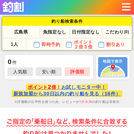
釣り船検索条件
広島県
魚指定なし
日付指定なし
こだわり
(0)
ポイント
1人
即時予約
割引あり
２倍３倍
0
件
人気順
安い順
評価順
2
ポイント
倍！
お試しモニター中！
30
16
新規加盟から
日以内の釣り船を見る（
件）
評価順の公平性を保つため、レビューが
5
件未満
の釣り船は非表示