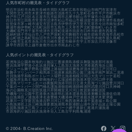
人気市町村の潮見表・タイドグラフ
明石市
浜松市
糸島市
長崎市
周防大島町
広島市
和歌山市
鳴門市
富津市
下関市
北九州市
木更津市
姫路市
淡路市
九十九里町
石巻市
平戸市
横浜市
神戸市
江戸川区
名古屋市
呉市
延岡市
志摩市
館山市
平塚市
小豆島町
四日市市
江田島市
常滑市
沼津市
松山市
福山市
横須賀市
唐津市
津市
長島町
佐世保市
茅ヶ崎市
浦安市
宮古島市
伊勢市
伊万里市
天草市
今治市
南知多町
勝浦市
南伊勢町
大洗町
浜田市
五島市
上天草市
芦北町
愛南町
いわき市
大磯町
長門市
千葉市
焼津市
亘理町
境港市
田原市
臼杵市
鈴鹿市
西尾市
恩納村
銚子市
仙台市
八戸市
芦屋町
光市
舞鶴市
行橋市
碧南市
西海市
高松市
葉山町
徳之島町
気仙沼市
市川市
桑名市
廿日市市
福岡市
赤穂市
屋久島町
苫小牧市
玉名市
糸魚川市
川崎市
尾鷲市
柳井市
宇土市
加古川市
宗像市
諫早市
西宮市
上越市
倉敷市
出水市
南あわじ市
人気ポイントの潮見表・タイドグラフ
若洲海浜公園
本牧海釣り施設
三番瀬
鹿島港
横浜
舞阪漁港
那珂湊港
豊浜漁港
宇野港
小名浜港
貝塚人工島
加太漁港
大津港
葛西海浜公園
アジュール舞子
野島公園
閖上港
福田港
須磨海岸
清水港
旧江戸川河口
新舞子マリンパーク
相馬港
三池港
東扇島西公園
三浦海岸
南芦屋浜
二見港
片貝漁港
平和島ボートレース場
野北漁港
相模川河口
大洗マリーナ
若松
大蔵海岸
玉島Ｅ地区
碧南海釣り広場
波崎新漁港
木曽川河口
呼子港
八景島マリーナ
ふれーゆ裏
飯岡漁港
羽田
日立港
大黒海づり施設
豊川河口
千葉ポートパーク
関門橋
名護漁港
御前崎港
師崎港
阿武隈川河口
天神崎
海の公園
検見川堤防
筑後川昇開橋
室見川河口
敦賀新港
横須賀
平磯海づり公園
牛窓港
垂水漁港
明石港
本渡港
鳥取港
東幡豆漁港
佐伯港
仙台漁港
田ノ浦漁港
津名港
豊橋
大磯港
神戸空港親水護岸
木更津港
武庫川一文字
新宮漁港
吉野川河口
三角西港
洲本港
千葉港
城ヶ島公園
小島漁港
吹上浜
三崎漁港
妻鹿漁港
熊本新港
館山港
牛深
宇品波止場公園
志賀島漁港
大三島フィッシングパーク
網干港
新仁尾港
片瀬漁港
市原海釣り施設
姪浜漁港
本荘人工島
古宇利島
亀浦港
© 2004- B.Creation Inc.