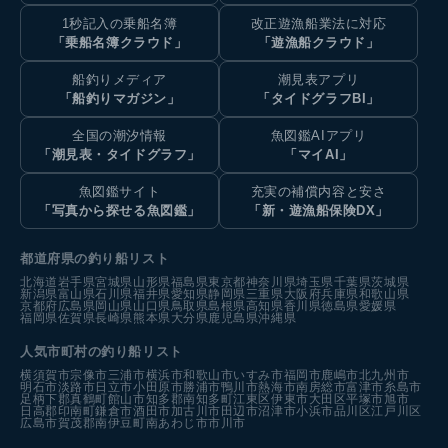
1秒記入の乗船名簿
改正遊漁船業法に対応
「乗船名簿クラウド」
「遊漁船クラウド」
船釣りメディア
潮見表アプリ
「船釣りマガジン」
「タイドグラフBI」
全国の潮汐情報
魚図鑑AIアプリ
「潮見表・タイドグラフ」
「マイAI」
魚図鑑サイト
充実の補償内容と安さ
「写真から探せる魚図鑑」
「新・遊漁船保険DX」
都道府県の釣り船リスト
北海道
岩手県
宮城県
山形県
福島県
東京都
神奈川県
埼玉県
千葉県
茨城県
新潟県
富山県
石川県
福井県
愛知県
静岡県
三重県
大阪府
兵庫県
和歌山県
京都府
広島県
岡山県
山口県
鳥取県
島根県
高知県
香川県
徳島県
愛媛県
福岡県
佐賀県
長崎県
熊本県
大分県
鹿児島県
沖縄県
人気市町村の釣り船リスト
横須賀市
宗像市
三浦市
横浜市
和歌山市
いすみ市
福岡市
鹿嶋市
北九州市
明石市
淡路市
日立市
小田原市
勝浦市
鴨川市
熱海市
南房総市
富津市
糸島市
足柄下郡真鶴町
館山市
知多郡南知多町
江東区
伊東市
大田区
平塚市
旭市
日高郡印南町
鎌倉市
酒田市
加古川市
田辺市
沼津市
小浜市
品川区
江戸川区
広島市
賀茂郡南伊豆町
南あわじ市
市川市