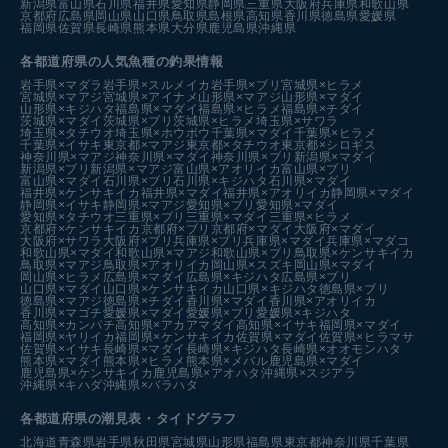
新潟県
富山県
石川県
福井県
愛知県
静岡県
三重県
大阪府
兵庫県
和歌山県
京都府
広島県
岡山県
山口県
鳥取県
島根県
高知県
香川県
徳島県
愛媛県
福岡県
佐賀県
長崎県
熊本県
大分県
鹿児島県
沖縄県
各都道府県の人気魚種の釣果情報
岩手県×マダラ
岩手県×スルメイカ
岩手県×ブリ
宮城県×ヒラメ
宮城県×マアジ
宮城県×アイナメ
山形県×マアジ
山形県×マダイ
山形県×キジハタ
福島県×マダイ
福島県×ヒラメ
福島県×チダイ
茨城県×マダイ
茨城県×ブリ
茨城県×ヒラメ
埼玉県×サワラ
埼玉県×タチウオ
埼玉県×ホウボウ
千葉県×マダイ
千葉県×ヒラメ
千葉県×イサキ
東京都×マアジ
東京都×タチウオ
東京都×シロギス
神奈川県×マアジ
神奈川県×マダイ
神奈川県×ブリ
新潟県×マダイ
新潟県×ブリ
新潟県×マアジ
富山県×アオリイカ
富山県×ブリ
富山県×マダイ
石川県×ブリ
石川県×キジハタ
石川県×マダイ
福井県×ケンサキイカ
福井県×マダイ
福井県×アオリイカ
静岡県×マダイ
静岡県×イサキ
静岡県×マアジ
愛知県×ブリ
愛知県×マダイ
愛知県×タチウオ
三重県×ブリ
三重県×マダイ
三重県×ヒラメ
京都府×ケンサキイカ
京都府×ブリ
京都府×マダイ
大阪府×マダイ
大阪府×サワラ
大阪府×ブリ
兵庫県×ブリ
兵庫県×マダイ
兵庫県×マダコ
和歌山県×マダイ
和歌山県×マアジ
和歌山県×ブリ
鳥取県×ケンサキイカ
鳥取県×マアジ
鳥取県×アオリイカ
岡山県×スズキ
岡山県×マダイ
岡山県×ヒラメ
広島県×マダイ
広島県×キジハタ
広島県×ブリ
山口県×マダイ
山口県×ケンサキイカ
山口県×キジハタ
徳島県×ブリ
徳島県×マアジ
徳島県×チダイ
香川県×マダイ
香川県×アオリイカ
香川県×マゴチ
愛媛県×マダイ
愛媛県×ブリ
愛媛県×キジハタ
高知県×カンパチ
高知県×アカアマダイ
高知県×イサキ
福岡県×マダイ
福岡県×ヤリイカ
福岡県×ケンサキイカ
佐賀県×マダイ
佐賀県×ヒラマサ
佐賀県×イサキ
長崎県×マダイ
長崎県×キジハタ
長崎県×オオモンハタ
熊本県×マダイ
熊本県×ヒラメ
熊本県×メバル
鹿児島県×マダイ
鹿児島県×ケンサキイカ
鹿児島県×アオハタ
沖縄県×スジアラ
沖縄県×キハダ
沖縄県×バラハタ
各都道府県の潮見表
・タイドグラフ
北海道
青森県
岩手県
秋田県
宮城県
山形県
福島県
東京都
神奈川県
千葉県