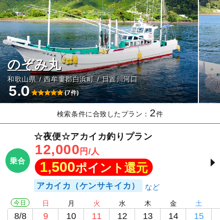
のぞみ丸
和歌山県
西牟婁郡白浜町
日置川河口
5.0
(7件)
2
検索条件に合致したプラン：
件
☆夜便☆アカイカ釣りプラン
12,000
円/人
乗合
1,500
ポイント還元
アカイカ（ケンサキイカ）
今日
日
月
火
水
木
金
土
8/8
9
10
11
12
13
14
15