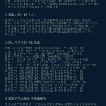
足柄下郡真鶴町
館山市
知多郡南知多町
江東区
伊東市
大田区
平塚市
旭市
日高郡印南町
鎌倉市
酒田市
加古川市
田辺市
沼津市
小浜市
品川区
江戸川区
広島市
賀茂郡南伊豆町
南あわじ市
市川市
人気港の釣り船リスト
神湊港
大原港
鐘崎漁港
松輪江奈漁港
市堀川沿い
間口漁港
育波漁港
鹿嶋旧港
金沢漁港
加太港
飯岡漁港
鹿嶋新港
小田原新港
姪浜漁港
印南港
腰越漁港
佐島港
宇佐美港
真鶴港
久慈漁港
博多港カモメ広場前
明石港
酒田港
岐志漁港
手石港
走水港
福良港
大飯港
上総湊港
寺泊港
大洗港
明石浦漁港
大磯港
福浦港
長井新宿港
網代港
高浜港
平塚新港
大井漁港
片名漁港
人気エリアの釣り船検索
関東×釣り船
関西×釣り船
東海×釣り船
北陸・甲信越×釣り船
中国・四国×釣り船
九州・沖縄×釣り船
北海道・東北×釣り船
三浦半島（神奈川県）×釣り船
相模湾（神奈川県）×釣り船
外房（千葉県）×釣り船
東京湾（神奈川県）×釣り船
駿河湾・遠州灘（静岡県）×釣り船
伊豆半島（静岡県）×釣り船
南房（千葉県）×釣り船
九十九里・銚子（千葉県）×釣り船
内房（千葉県）×釣り船
東京湾奥（千葉県）×釣り船
神奈川県×釣り船
千葉県×釣り船
福岡県×釣り船
和歌山県×釣り船
兵庫県×釣り船
静岡県×釣り船
茨城県×釣り船
東京都×釣り船
福井県×釣り船
大阪府×釣り船
新潟県×釣り船
愛知県×釣り船
広島県×釣り船
山形県×釣り船
三重県×釣り船
宮城県×釣り船
京都府×釣り船
沖縄県×釣り船
長崎県×釣り船
鳥取県×釣り船
熊本県×釣り船
福島県×釣り船
鹿児島県×釣り船
岩手県×釣り船
山口県×釣り船
岡山県×釣り船
香川県×釣り船
北海道 ×釣り船
高知県×釣り船
佐賀県×釣り船
愛媛県×釣り船
埼玉県×釣り船
富山県×釣り船
石川県×釣り船
徳島県×釣り船
大分県×釣り船
島根県×釣り船
各都道府県の船釣り釣果情報
北海道
岩手県
宮城県
山形県
福島県
東京都
神奈川県
埼玉県
千葉県
茨城県