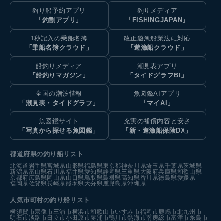
釣り船予約アプリ
釣りメディア
「釣割アプリ」
「FISHINGJAPAN」
1秒記入の乗船名簿
改正遊漁船業法に対応
「乗船名簿クラウド」
「遊漁船クラウド」
船釣りメディア
潮見表アプリ
「船釣りマガジン」
「タイドグラフBI」
全国の潮汐情報
魚図鑑AIアプリ
「潮見表・タイドグラフ」
「マイAI」
魚図鑑サイト
充実の補償内容と安さ
「写真から探せる魚図鑑」
「新・遊漁船保険DX」
都道府県の釣り船リスト
北海道
岩手県
宮城県
山形県
福島県
東京都
神奈川県
埼玉県
千葉県
茨城県
新潟県
富山県
石川県
福井県
愛知県
静岡県
三重県
大阪府
兵庫県
和歌山県
京都府
広島県
岡山県
山口県
鳥取県
島根県
高知県
香川県
徳島県
愛媛県
福岡県
佐賀県
長崎県
熊本県
大分県
鹿児島県
沖縄県
人気市町村の釣り船リスト
横須賀市
宗像市
三浦市
横浜市
和歌山市
いすみ市
福岡市
鹿嶋市
北九州市
明石市
淡路市
日立市
小田原市
勝浦市
鴨川市
熱海市
南房総市
富津市
糸島市