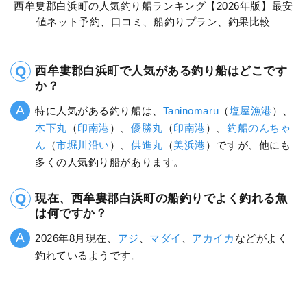
西牟婁郡白浜町の人気釣り船ランキング【2026年版】最安
値ネット予約、口コミ、船釣りプラン、釣果比較
西牟婁郡白浜町で人気がある釣り船はどこです
か？
特に人気がある釣り船は、
Taninomaru
（
塩屋漁港
）、
木下丸
（
印南港
）、
優勝丸
（
印南港
）、
釣船のんちゃ
ん
（
市堀川沿い
）、
供進丸
（
美浜港
）ですが、他にも
多くの人気釣り船があります。
現在、西牟婁郡白浜町の船釣りでよく釣れる魚
は何ですか？
2026年8月現在、
アジ
、
マダイ
、
アカイカ
などがよく
釣れているようです。