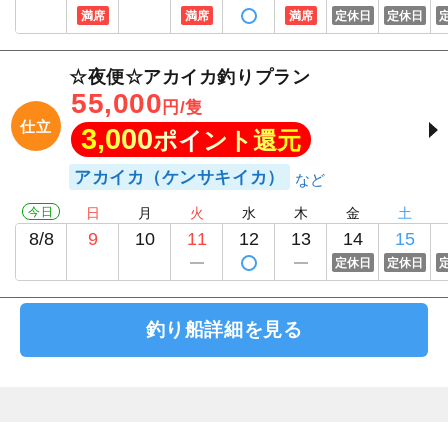
満席
満席
満席
定休日
定休日
☆夜便☆アカイカ釣りプラン
55,000
円/隻
仕立
3,000
ポイント還元
アカイカ（ケンサキイカ）
今日
日
月
火
水
木
金
土
8/8
9
10
11
12
13
14
15
定休日
定休日
釣り船詳細を見る