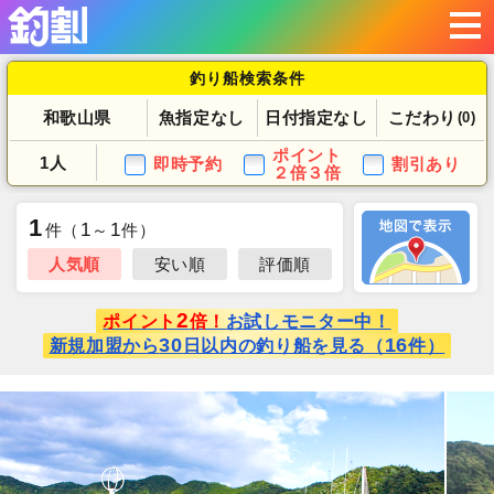
釣り船検索条件
和歌山県
魚指定なし
日付指定なし
こだわり
(0)
ポイント
1人
即時予約
割引あり
２倍３倍
1
1
1
件
（
～
件）
人気順
安い順
評価順
2
ポイント
倍！
お試しモニター中！
30
16
新規加盟から
日以内の釣り船を見る（
件）