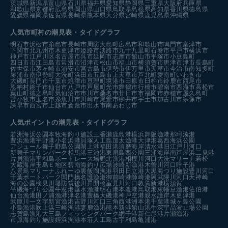
茨城県
新潟県
富山県
石川県
福井県
愛知県
静岡県
三重県
大阪府
兵庫県
和歌山県
京都府
広島県
岡山県
山口県
鳥取県
島根県
高知県
香川県
徳島県
愛媛県
福岡県
佐賀県
長崎県
熊本県
大分県
宮崎県
鹿児島県
沖縄県
人気市町村の潮見表・タイドグラフ
明石市
浜松市
糸島市
長崎市
周防大島町
広島市
和歌山市
鳴門市
富津市
下関市
北九州市
木更津市
姫路市
淡路市
九十九里町
石巻市
平戸市
横浜市
神戸市
江戸川区
名古屋市
呉市
延岡市
志摩市
館山市
平塚市
小豆島町
四日市市
江田島市
常滑市
沼津市
松山市
福山市
横須賀市
唐津市
津市
長島町
佐世保市
茅ヶ崎市
浦安市
宮古島市
伊勢市
伊万里市
天草市
今治市
南知多町
勝浦市
南伊勢町
大洗町
浜田市
五島市
上天草市
芦北町
愛南町
いわき市
大磯町
長門市
千葉市
焼津市
亘理町
境港市
田原市
臼杵市
鈴鹿市
西尾市
恩納村
銚子市
仙台市
八戸市
芦屋町
光市
舞鶴市
行橋市
碧南市
西海市
高松市
葉山町
徳之島町
気仙沼市
市川市
桑名市
廿日市市
福岡市
赤穂市
屋久島町
苫小牧市
玉名市
糸魚川市
川崎市
尾鷲市
柳井市
宇土市
加古川市
宗像市
諫早市
西宮市
上越市
倉敷市
出水市
南あわじ市
人気ポイントの潮見表・タイドグラフ
若洲海浜公園
本牧海釣り施設
三番瀬
鹿島港
横浜
舞阪漁港
那珂湊港
豊浜漁港
宇野港
小名浜港
貝塚人工島
加太漁港
大津港
葛西海浜公園
アジュール舞子
野島公園
閖上港
福田港
須磨海岸
清水港
旧江戸川河口
新舞子マリンパーク
相馬港
三池港
東扇島西公園
三浦海岸
南芦屋浜
二見港
片貝漁港
平和島ボートレース場
野北漁港
相模川河口
大洗マリーナ
若松
大蔵海岸
玉島Ｅ地区
碧南海釣り広場
波崎新漁港
木曽川河口
呼子港
八景島マリーナ
ふれーゆ裏
飯岡漁港
羽田
日立港
大黒海づり施設
豊川河口
千葉ポートパーク
関門橋
名護漁港
御前崎港
師崎港
阿武隈川河口
天神崎
海の公園
検見川堤防
筑後川昇開橋
室見川河口
敦賀新港
横須賀
平磯海づり公園
牛窓港
垂水漁港
明石港
本渡港
鳥取港
東幡豆漁港
佐伯港
仙台漁港
田ノ浦漁港
津名港
豊橋
大磯港
神戸空港親水護岸
木更津港
武庫川一文字
新宮漁港
吉野川河口
三角西港
洲本港
千葉港
城ヶ島公園
小島漁港
吹上浜
三崎漁港
妻鹿漁港
熊本新港
館山港
牛深
宇品波止場公園
志賀島漁港
大三島フィッシングパーク
網干港
新仁尾港
片瀬漁港
市原海釣り施設
姪浜漁港
本荘人工島
古宇利島
亀浦港