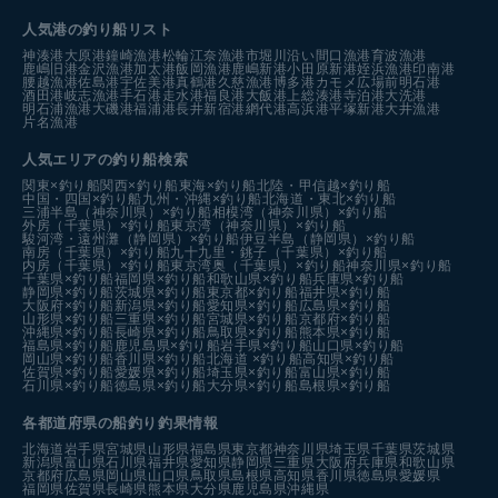
人気港の釣り船リスト
神湊港
大原港
鐘崎漁港
松輪江奈漁港
市堀川沿い
間口漁港
育波漁港
鹿嶋旧港
金沢漁港
加太港
飯岡漁港
鹿嶋新港
小田原新港
姪浜漁港
印南港
腰越漁港
佐島港
宇佐美港
真鶴港
久慈漁港
博多港カモメ広場前
明石港
酒田港
岐志漁港
手石港
走水港
福良港
大飯港
上総湊港
寺泊港
大洗港
明石浦漁港
大磯港
福浦港
長井新宿港
網代港
高浜港
平塚新港
大井漁港
片名漁港
人気エリアの釣り船検索
関東×釣り船
関西×釣り船
東海×釣り船
北陸・甲信越×釣り船
中国・四国×釣り船
九州・沖縄×釣り船
北海道・東北×釣り船
三浦半島（神奈川県）×釣り船
相模湾（神奈川県）×釣り船
外房（千葉県）×釣り船
東京湾（神奈川県）×釣り船
駿河湾・遠州灘（静岡県）×釣り船
伊豆半島（静岡県）×釣り船
南房（千葉県）×釣り船
九十九里・銚子（千葉県）×釣り船
内房（千葉県）×釣り船
東京湾奥（千葉県）×釣り船
神奈川県×釣り船
千葉県×釣り船
福岡県×釣り船
和歌山県×釣り船
兵庫県×釣り船
静岡県×釣り船
茨城県×釣り船
東京都×釣り船
福井県×釣り船
大阪府×釣り船
新潟県×釣り船
愛知県×釣り船
広島県×釣り船
山形県×釣り船
三重県×釣り船
宮城県×釣り船
京都府×釣り船
沖縄県×釣り船
長崎県×釣り船
鳥取県×釣り船
熊本県×釣り船
福島県×釣り船
鹿児島県×釣り船
岩手県×釣り船
山口県×釣り船
岡山県×釣り船
香川県×釣り船
北海道 ×釣り船
高知県×釣り船
佐賀県×釣り船
愛媛県×釣り船
埼玉県×釣り船
富山県×釣り船
石川県×釣り船
徳島県×釣り船
大分県×釣り船
島根県×釣り船
各都道府県の船釣り釣果情報
北海道
岩手県
宮城県
山形県
福島県
東京都
神奈川県
埼玉県
千葉県
茨城県
新潟県
富山県
石川県
福井県
愛知県
静岡県
三重県
大阪府
兵庫県
和歌山県
京都府
広島県
岡山県
山口県
鳥取県
島根県
高知県
香川県
徳島県
愛媛県
福岡県
佐賀県
長崎県
熊本県
大分県
鹿児島県
沖縄県