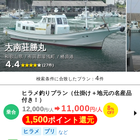
大南荘勝丸
和歌山県
有田郡湯浅町
栖原港
4.4
(27件)
4
検索条件に合致したプラン：
件
ヒラメ釣りプラン（仕掛け＋地元の名産品
付き！）
11,000
8
12,000
%
円/人
円/人
乗合
OFF
1,500
ポイント還元
ヒラメ
ブリ