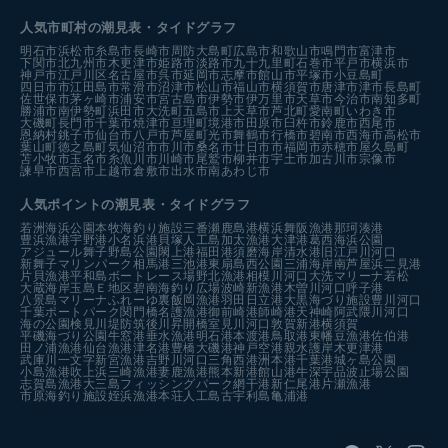
人気市町村の潮見表・タイドグラフ
明石市
浜松市
糸島市
長崎市
周防大島町
広島市
和歌山市
鳴門市
富津市
下関市
北九州市
木更津市
姫路市
淡路市
九十九里町
石巻市
平戸市
横浜市
神戸市
江戸川区
名古屋市
呉市
延岡市
志摩市
館山市
平塚市
小豆島町
四日市市
江田島市
常滑市
沼津市
松山市
福山市
横須賀市
唐津市
津市
長島町
佐世保市
茅ヶ崎市
浦安市
宮古島市
伊勢市
伊万里市
天草市
今治市
南知多町
勝浦市
南伊勢町
浜田市
大洗町
五島市
上天草市
芦北町
愛南町
いわき市
大磯町
長門市
千葉市
焼津市
亘理町
境港市
田原市
臼杵市
鈴鹿市
西尾市
恩納村
銚子市
仙台市
八戸市
芦屋町
光市
舞鶴市
行橋市
碧南市
西海市
高松市
葉山町
徳之島町
気仙沼市
市川市
桑名市
廿日市市
福岡市
赤穂市
屋久島町
苫小牧市
玉名市
糸魚川市
川崎市
尾鷲市
柳井市
宇土市
加古川市
宗像市
諫早市
西宮市
上越市
倉敷市
出水市
南あわじ市
人気ポイントの潮見表・タイドグラフ
若洲海浜公園
本牧海釣り施設
三番瀬
鹿島港
横浜
舞阪漁港
那珂湊港
豊浜漁港
宇野港
小名浜港
貝塚人工島
加太漁港
大津港
葛西海浜公園
アジュール舞子
野島公園
閖上港
福田港
須磨海岸
清水港
旧江戸川河口
新舞子マリンパーク
相馬港
三池港
東扇島西公園
三浦海岸
南芦屋浜
二見港
片貝漁港
平和島ボートレース場
野北漁港
相模川河口
大洗マリーナ
若松
大蔵海岸
玉島Ｅ地区
碧南海釣り広場
波崎新漁港
木曽川河口
呼子港
八景島マリーナ
ふれーゆ裏
飯岡漁港
羽田
日立港
大黒海づり施設
豊川河口
千葉ポートパーク
関門橋
名護漁港
御前崎港
師崎港
天神崎
阿武隈川河口
海の公園
検見川堤防
筑後川昇開橋
室見川河口
敦賀新港
横須賀
平磯海づり公園
牛窓港
垂水漁港
明石港
本渡港
鳥取港
東幡豆漁港
佐伯港
田ノ浦漁港
仙台漁港
津名港
豊橋
大磯港
神戸空港親水護岸
木更津港
武庫川一文字
新宮漁港
吉野川河口
三角西港
洲本港
千葉港
城ヶ島公園
小島漁港
吹上浜
三崎漁港
妻鹿漁港
熊本新港
館山港
牛深
宇品波止場公園
志賀島漁港
大三島フィッシングパーク
網干港
新仁尾港
片瀬漁港
市原海釣り施設
姪浜漁港
本荘人工島
古宇利島
亀浦港