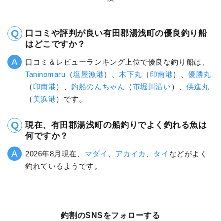
口コミや評判が良い有田郡湯浅町の優良釣り船
はどこですか？
口コミ＆レビューランキング上位で優良な釣り船は、
Taninomaru
（
塩屋漁港
）、
木下丸
（
印南港
）、
優勝丸
（
印南港
）、
釣船のんちゃん
（
市堀川沿い
）、
供進丸
（
美浜港
）です。
現在、有田郡湯浅町の船釣りでよく釣れる魚は
何ですか？
2026年8月現在、
マダイ
、
アカイカ
、
タイ
などがよく
釣れているようです。
釣割のSNSをフォローする