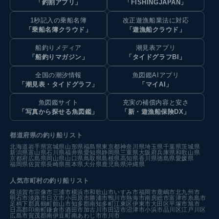
「釣割アプリ」
「FISHINGJAPAN」
1秒記入の乗船名簿
改正遊漁船業法に対応
「乗船名簿クラウド」
「遊漁船クラウド」
船釣りメディア
潮見表アプリ
「船釣りマガジン」
「タイドグラフBI」
全国の潮汐情報
魚図鑑AIアプリ
「潮見表・タイドグラフ」
「マイAI」
魚図鑑サイト
充実の補償内容と安さ
「写真から探せる魚図鑑」
「新・遊漁船保険DX」
都道府県の釣り船リスト
北海道
岩手県
宮城県
山形県
福島県
東京都
神奈川県
埼玉県
千葉県
茨城県
新潟県
富山県
石川県
福井県
愛知県
静岡県
三重県
大阪府
兵庫県
和歌山県
京都府
広島県
岡山県
山口県
鳥取県
島根県
高知県
香川県
徳島県
愛媛県
福岡県
佐賀県
長崎県
熊本県
大分県
鹿児島県
沖縄県
人気市町村の釣り船リスト
横須賀市
宗像市
三浦市
横浜市
和歌山市
いすみ市
福岡市
鹿嶋市
北九州市
明石市
淡路市
日立市
小田原市
勝浦市
鴨川市
熱海市
南房総市
富津市
糸島市
足柄下郡真鶴町
館山市
知多郡南知多町
江東区
伊東市
大田区
平塚市
旭市
日高郡印南町
鎌倉市
酒田市
加古川市
田辺市
沼津市
小浜市
品川区
江戸川区
広島市
賀茂郡南伊豆町
南あわじ市
市川市