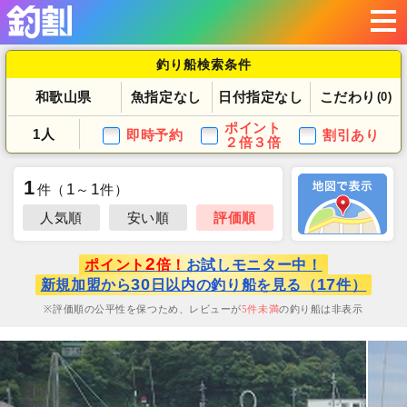
釣り船検索条件
和歌山県
魚指定なし
日付指定なし
こだわり
(0)
ポイント
1人
即時予約
割引あり
２倍３倍
1
1
1
件
（
～
件）
人気順
安い順
評価順
2
ポイント
倍！
お試しモニター中！
30
17
新規加盟から
日以内の釣り船を見る（
件）
評価順の公平性を保つため、レビューが
5
件未満
の釣り船は非表示