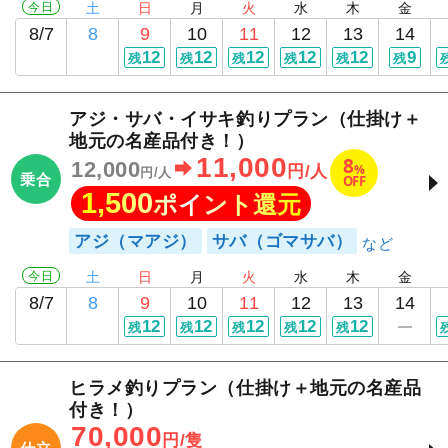
今日
土
日
月
火
水
木
金
8/7
8
9
10
11
12
13
14
12
12
12
12
12
9
残
残
残
残
残
残
アジ・サバ・イサキ釣りプラン（仕掛け＋
地元の名産品付き！）
11,000
8
12,000
%
円/人
円/人
乗合
OFF
1,500
ポイント還元
アジ（マアジ）
サバ（ゴマサバ）
今日
土
日
月
火
水
木
金
8/7
8
9
10
11
12
13
14
12
12
12
12
12
残
残
残
残
残
ヒラメ釣りプラン（仕掛け＋地元の名産品
付き！）
70,000
円/隻