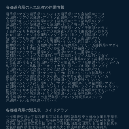
各都道府県の人気魚種の釣果情報
岩手県×マダラ
岩手県×スルメイカ
岩手県×ブリ
宮城県×ヒラメ
宮城県×マアジ
宮城県×アイナメ
山形県×マアジ
山形県×マダイ
山形県×キジハタ
福島県×マダイ
福島県×ヒラメ
福島県×チダイ
茨城県×マダイ
茨城県×ブリ
茨城県×ヒラメ
埼玉県×サワラ
埼玉県×タチウオ
埼玉県×ホウボウ
千葉県×マダイ
千葉県×ヒラメ
千葉県×イサキ
東京都×マアジ
東京都×タチウオ
東京都×シロギス
神奈川県×マアジ
神奈川県×マダイ
神奈川県×ブリ
新潟県×マダイ
新潟県×ブリ
新潟県×マアジ
富山県×アオリイカ
富山県×ブリ
富山県×マダイ
石川県×ブリ
石川県×キジハタ
石川県×マダイ
福井県×ケンサキイカ
福井県×マダイ
福井県×アオリイカ
静岡県×マダイ
静岡県×イサキ
静岡県×マアジ
愛知県×ブリ
愛知県×マダイ
愛知県×タチウオ
三重県×ブリ
三重県×マダイ
三重県×ヒラメ
京都府×ケンサキイカ
京都府×ブリ
京都府×マダイ
大阪府×マダイ
大阪府×サワラ
大阪府×ブリ
兵庫県×ブリ
兵庫県×マダイ
兵庫県×マダコ
和歌山県×マダイ
和歌山県×マアジ
和歌山県×ブリ
鳥取県×ケンサキイカ
鳥取県×マアジ
鳥取県×アオリイカ
岡山県×スズキ
岡山県×マダイ
岡山県×ヒラメ
広島県×マダイ
広島県×キジハタ
広島県×ブリ
山口県×マダイ
山口県×ケンサキイカ
山口県×キジハタ
徳島県×ブリ
徳島県×マアジ
徳島県×チダイ
香川県×マダイ
香川県×アオリイカ
香川県×マゴチ
愛媛県×マダイ
愛媛県×ブリ
愛媛県×キジハタ
高知県×カンパチ
高知県×アカアマダイ
高知県×イサキ
福岡県×マダイ
福岡県×ヤリイカ
福岡県×ケンサキイカ
佐賀県×マダイ
佐賀県×ヒラマサ
佐賀県×イサキ
長崎県×マダイ
長崎県×キジハタ
長崎県×オオモンハタ
熊本県×マダイ
熊本県×ヒラメ
熊本県×メバル
鹿児島県×マダイ
鹿児島県×ケンサキイカ
鹿児島県×アオハタ
沖縄県×スジアラ
沖縄県×キハダ
沖縄県×バラハタ
各都道府県の潮見表
・タイドグラフ
北海道
青森県
岩手県
秋田県
宮城県
山形県
福島県
東京都
神奈川県
千葉県
茨城県
新潟県
富山県
石川県
福井県
愛知県
静岡県
三重県
大阪府
兵庫県
和歌山県
京都府
広島県
岡山県
山口県
鳥取県
島根県
高知県
香川県
徳島県
愛媛県
福岡県
佐賀県
長崎県
熊本県
大分県
宮崎県
鹿児島県
沖縄県