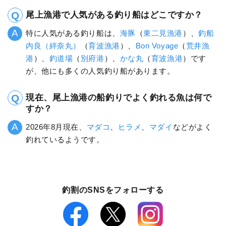
尾上漁港で人気がある釣り船はどこですか？
特に人気がある釣り船は、
海豚
（
東二見漁港
）、
釣船
内良（絆奈丸）
（
育波漁港
）、
Bon Voyage
（
荒井漁
港
）、
釣道場
（
別府港
）、
かな丸
（
育波漁港
）です
が、他にも多くの人気釣り船があります。
現在、尾上漁港の船釣りでよく釣れる魚は何で
すか？
2026年8月現在、
マダコ
、
ヒラメ
、
マダイ
などがよく
釣れているようです。
釣割のSNSをフォローする