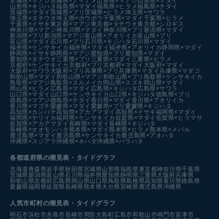
宮城県×マアジ
宮城県×アイナメ
山形県×マアジ
山形県×マダイ
山形県×キジハタ
福島県×マダイ
福島県×ヒラメ
福島県×チダイ
茨城県×マダイ
茨城県×ブリ
茨城県×ヒラメ
埼玉県×サワラ
埼玉県×タチウオ
埼玉県×ホウボウ
千葉県×マダイ
千葉県×ヒラメ
千葉県×イサキ
東京都×マアジ
東京都×タチウオ
東京都×シロギス
神奈川県×マアジ
神奈川県×マダイ
神奈川県×ブリ
新潟県×マダイ
新潟県×ブリ
新潟県×マアジ
富山県×アオリイカ
富山県×ブリ
富山県×マダイ
石川県×ブリ
石川県×キジハタ
石川県×マダイ
福井県×ケンサキイカ
福井県×マダイ
福井県×アオリイカ
静岡県×マダイ
静岡県×イサキ
静岡県×マアジ
愛知県×ブリ
愛知県×マダイ
愛知県×タチウオ
三重県×ブリ
三重県×マダイ
三重県×ヒラメ
京都府×ケンサキイカ
京都府×ブリ
京都府×マダイ
大阪府×マダイ
大阪府×サワラ
大阪府×ブリ
兵庫県×ブリ
兵庫県×マダイ
兵庫県×マダコ
和歌山県×マダイ
和歌山県×マアジ
和歌山県×ブリ
鳥取県×ケンサキイカ
鳥取県×マアジ
鳥取県×スルメイカ
岡山県×スズキ
岡山県×マダイ
岡山県×ヒラメ
広島県×マダイ
広島県×キジハタ
広島県×サワラ
山口県×マダイ
山口県×ケンサキイカ
山口県×キジハタ
徳島県×ブリ
徳島県×マアジ
徳島県×チダイ
香川県×マダイ
香川県×アオリイカ
香川県×マゴチ
愛媛県×マダイ
愛媛県×ブリ
愛媛県×キジハタ
高知県×カンパチ
高知県×アカアマダイ
高知県×イサキ
福岡県×マダイ
福岡県×ヤリイカ
福岡県×ケンサキイカ
佐賀県×マダイ
佐賀県×ヒラマサ
佐賀県×アカアマダイ
長崎県×マダイ
長崎県×キジハタ
長崎県×オオモンハタ
熊本県×マダイ
熊本県×ヒラメ
熊本県×メバル
鹿児島県×マダイ
鹿児島県×ケンサキイカ
鹿児島県×アオハタ
沖縄県×スジアラ
沖縄県×キハダ
沖縄県×バラハタ
各都道府県の潮見表
・タイドグラフ
北海道
青森県
岩手県
秋田県
宮城県
山形県
福島県
東京都
神奈川県
千葉県
茨城県
新潟県
富山県
石川県
福井県
愛知県
静岡県
三重県
大阪府
兵庫県
和歌山県
京都府
広島県
岡山県
山口県
鳥取県
島根県
高知県
香川県
徳島県
愛媛県
福岡県
佐賀県
長崎県
熊本県
大分県
宮崎県
鹿児島県
沖縄県
人気市町村の潮見表・タイドグラフ
明石市
浜松市
糸島市
長崎市
周防大島町
広島市
和歌山市
鳴門市
富津市