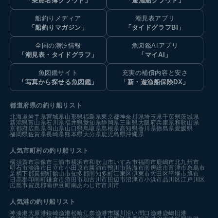
「乗船名簿クラウド」
「遊漁船クラウド」
船釣りメディア
潮見表アプリ
「船釣りマガジン」
「タイドグラフBI」
全国の潮汐情報
魚図鑑AIアプリ
「潮見表・タイドグラフ」
「マイAI」
魚図鑑サイト
充実の補償内容と安さ
「写真から探せる魚図鑑」
「新・遊漁船保険DX」
都道府県の釣り船リスト
北海道
岩手県
宮城県
山形県
福島県
東京都
神奈川県
埼玉県
千葉県
茨城県
新潟県
富山県
石川県
福井県
愛知県
静岡県
三重県
大阪府
兵庫県
和歌山県
京都府
広島県
岡山県
山口県
鳥取県
島根県
高知県
香川県
徳島県
愛媛県
福岡県
佐賀県
長崎県
熊本県
大分県
鹿児島県
沖縄県
人気市町村の釣り船リスト
横須賀市
宗像市
三浦市
横浜市
和歌山市
いすみ市
福岡市
鹿嶋市
北九州市
明石市
淡路市
日立市
小田原市
勝浦市
鴨川市
熱海市
南房総市
富津市
糸島市
足柄下郡真鶴町
館山市
知多郡南知多町
江東区
伊東市
大田区
平塚市
旭市
日高郡印南町
鎌倉市
酒田市
加古川市
田辺市
沼津市
小浜市
品川区
江戸川区
広島市
賀茂郡南伊豆町
南あわじ市
市川市
人気港の釣り船リスト
神湊港
大原港
鐘崎漁港
松輪江奈漁港
市堀川沿い
間口漁港
鹿嶋旧港