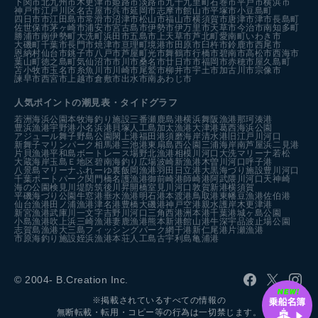
下関市
北九州市
木更津市
姫路市
淡路市
九十九里町
石巻市
平戸市
横浜市
神戸市
江戸川区
名古屋市
呉市
延岡市
志摩市
館山市
平塚市
小豆島町
四日市市
江田島市
常滑市
沼津市
松山市
福山市
横須賀市
唐津市
津市
長島町
佐世保市
茅ヶ崎市
浦安市
宮古島市
伊勢市
伊万里市
天草市
今治市
南知多町
勝浦市
南伊勢町
大洗町
浜田市
五島市
上天草市
芦北町
愛南町
いわき市
大磯町
千葉市
長門市
焼津市
亘理町
境港市
田原市
臼杵市
鈴鹿市
西尾市
恩納村
仙台市
銚子市
八戸市
芦屋町
光市
舞鶴市
行橋市
碧南市
高松市
西海市
葉山町
徳之島町
気仙沼市
市川市
桑名市
廿日市市
福岡市
赤穂市
屋久島町
苫小牧市
玉名市
糸魚川市
川崎市
尾鷲市
柳井市
宇土市
加古川市
宗像市
諫早市
西宮市
上越市
倉敷市
出水市
南あわじ市
人気ポイントの潮見表・タイドグラフ
若洲海浜公園
本牧海釣り施設
三番瀬
鹿島港
横浜
舞阪漁港
那珂湊港
豊浜漁港
宇野港
小名浜港
貝塚人工島
加太漁港
大津港
葛西海浜公園
アジュール舞子
野島公園
閖上港
福田港
須磨海岸
清水港
旧江戸川河口
新舞子マリンパーク
相馬港
三池港
東扇島西公園
三浦海岸
南芦屋浜
二見港
片貝漁港
平和島ボートレース場
野北漁港
相模川河口
大洗マリーナ
若松
大蔵海岸
玉島Ｅ地区
碧南海釣り広場
波崎新漁港
木曽川河口
呼子港
八景島マリーナ
ふれーゆ裏
飯岡漁港
羽田
日立港
大黒海づり施設
豊川河口
千葉ポートパーク
関門橋
名護漁港
御前崎港
師崎港
阿武隈川河口
天神崎
海の公園
検見川堤防
筑後川昇開橋
室見川河口
敦賀新港
横須賀
平磯海づり公園
牛窓港
垂水漁港
明石港
本渡港
鳥取港
東幡豆漁港
佐伯港
仙台漁港
田ノ浦漁港
津名港
豊橋
大磯港
神戸空港親水護岸
木更津港
新宮漁港
武庫川一文字
吉野川河口
三角西港
洲本港
千葉港
城ヶ島公園
小島漁港
吹上浜
三崎漁港
妻鹿漁港
熊本新港
館山港
牛深
宇品波止場公園
志賀島漁港
大三島フィッシングパーク
網干港
新仁尾港
片瀬漁港
市原海釣り施設
姪浜漁港
本荘人工島
古宇利島
亀浦港
© 2004- B.Creation Inc.
※掲載されているすべての情報の
無断転載・転用・コピー等の行為は一切禁じます。