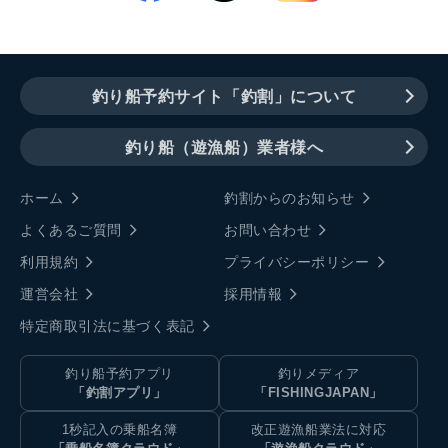
釣り船予約サイト「釣割」について
釣り船（遊漁船）業者様へ
ホーム
釣割からのお知らせ
よくあるご質問
お問い合わせ
利用規約
プライバシーポリシー
運営会社
採用情報
特定商取引法に基づく表記
釣り船予約アプリ
釣りメディア
「釣割アプリ」
「FISHINGJAPAN」
1秒記入の乗船名簿
改正遊漁船業法に対応