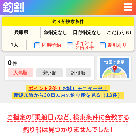
釣り船検索条件
兵庫県
魚指定なし
日付指定なし
こだわり
(0)
ポイント
1人
即時予約
割引あり
２倍３倍
0
件
人気順
安い順
評価順
2
ポイント
倍！
お試しモニター中！
30
13
新規加盟から
日以内の釣り船を見る（
件）