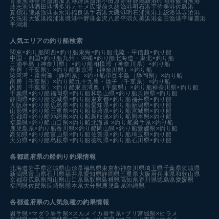
育波漁港
金沢漁港
加太港
姪浜漁港
小田原新港
鹿嶋新港
印南港
飯岡漁港
岐志漁港
酒田港
博多港カモメ広場前
久慈漁港
明石港
宇佐美港
佐島港
真鶴港
腰越漁港
走水港
福良港
手石港
大磯港
明石浦漁港
上総湊港
寺泊港
大洗港
大飯港
福浦港
境港中野港
金沢八景平潟
久美浜港
金田漁港
平塚新港
平潟港
人気エリアの釣り船検索
関東×釣り船
関西×釣り船
東海×釣り船
北陸・甲信越×釣り船
中国・四国×釣り船
九州・沖縄×釣り船
北海道・東北×釣り船
三浦半島（神奈川県）×釣り船
相模湾（神奈川県）×釣り船
外房（千葉県）×釣り船
東京湾（神奈川県）×釣り船
駿河湾・遠州灘（静岡県）×釣り船
伊豆半島（静岡県）×釣り船
南房（千葉県）×釣り船
九十九里・銚子（千葉県）×釣り船
内房（千葉県）×釣り船
東京湾奥（千葉県）×釣り船
神奈川県×釣り船
千葉県×釣り船
福岡県×釣り船
和歌山県×釣り船
兵庫県×釣り船
静岡県×釣り船
茨城県×釣り船
東京都×釣り船
福井県×釣り船
大阪府×釣り船
広島県×釣り船
愛知県×釣り船
新潟県×釣り船
山形県×釣り船
三重県×釣り船
長崎県×釣り船
宮城県×釣り船
京都府×釣り船
沖縄県×釣り船
鳥取県×釣り船
熊本県×釣り船
福島県×釣り船
山口県×釣り船
北海道 ×釣り船
岩手県×釣り船
鹿児島県×釣り船
香川県×釣り船
岡山県×釣り船
愛媛県×釣り船
高知県×釣り船
富山県×釣り船
佐賀県×釣り船
埼玉県×釣り船
大分県×釣り船
島根県×釣り船
徳島県×釣り船
石川県×釣り船
各都道府県の船釣り釣果情報
北海道
岩手県
宮城県
山形県
福島県
東京都
神奈川県
埼玉県
千葉県
茨城県
新潟県
富山県
石川県
福井県
愛知県
静岡県
三重県
大阪府
兵庫県
和歌山県
京都府
広島県
岡山県
山口県
鳥取県
島根県
高知県
香川県
徳島県
愛媛県
福岡県
佐賀県
長崎県
熊本県
大分県
鹿児島県
沖縄県
各都道府県の人気魚種の釣果情報
岩手県×マダラ
岩手県×スルメイカ
岩手県×ブリ
宮城県×ヒラメ