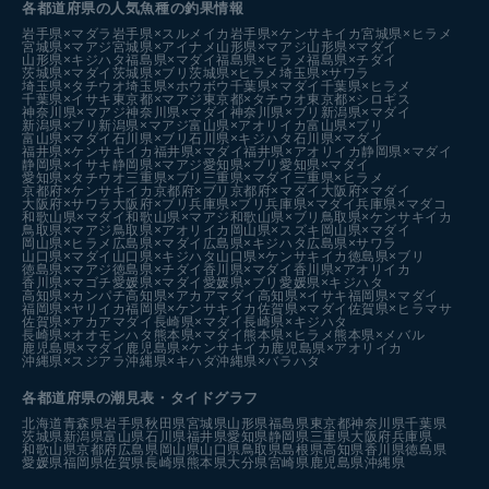
各都道府県の人気魚種の釣果情報
岩手県×マダラ
岩手県×スルメイカ
岩手県×ケンサキイカ
宮城県×ヒラメ
宮城県×マアジ
宮城県×アイナメ
山形県×マアジ
山形県×マダイ
山形県×キジハタ
福島県×マダイ
福島県×ヒラメ
福島県×チダイ
茨城県×マダイ
茨城県×ブリ
茨城県×ヒラメ
埼玉県×サワラ
埼玉県×タチウオ
埼玉県×ホウボウ
千葉県×マダイ
千葉県×ヒラメ
千葉県×イサキ
東京都×マアジ
東京都×タチウオ
東京都×シロギス
神奈川県×マアジ
神奈川県×マダイ
神奈川県×ブリ
新潟県×マダイ
新潟県×ブリ
新潟県×マアジ
富山県×アオリイカ
富山県×ブリ
富山県×マダイ
石川県×ブリ
石川県×キジハタ
石川県×マダイ
福井県×ケンサキイカ
福井県×マダイ
福井県×アオリイカ
静岡県×マダイ
静岡県×イサキ
静岡県×マアジ
愛知県×ブリ
愛知県×マダイ
愛知県×タチウオ
三重県×ブリ
三重県×マダイ
三重県×ヒラメ
京都府×ケンサキイカ
京都府×ブリ
京都府×マダイ
大阪府×マダイ
大阪府×サワラ
大阪府×ブリ
兵庫県×ブリ
兵庫県×マダイ
兵庫県×マダコ
和歌山県×マダイ
和歌山県×マアジ
和歌山県×ブリ
鳥取県×ケンサキイカ
鳥取県×マアジ
鳥取県×アオリイカ
岡山県×スズキ
岡山県×マダイ
岡山県×ヒラメ
広島県×マダイ
広島県×キジハタ
広島県×サワラ
山口県×マダイ
山口県×キジハタ
山口県×ケンサキイカ
徳島県×ブリ
徳島県×マアジ
徳島県×チダイ
香川県×マダイ
香川県×アオリイカ
香川県×マゴチ
愛媛県×マダイ
愛媛県×ブリ
愛媛県×キジハタ
高知県×カンパチ
高知県×アカアマダイ
高知県×イサキ
福岡県×マダイ
福岡県×ヤリイカ
福岡県×ケンサキイカ
佐賀県×マダイ
佐賀県×ヒラマサ
佐賀県×アカアマダイ
長崎県×マダイ
長崎県×キジハタ
長崎県×オオモンハタ
熊本県×マダイ
熊本県×ヒラメ
熊本県×メバル
鹿児島県×マダイ
鹿児島県×ケンサキイカ
鹿児島県×アオリイカ
沖縄県×スジアラ
沖縄県×キハダ
沖縄県×バラハタ
各都道府県の潮見表
・タイドグラフ
北海道
青森県
岩手県
秋田県
宮城県
山形県
福島県
東京都
神奈川県
千葉県
茨城県
新潟県
富山県
石川県
福井県
愛知県
静岡県
三重県
大阪府
兵庫県
和歌山県
京都府
広島県
岡山県
山口県
鳥取県
島根県
高知県
香川県
徳島県
愛媛県
福岡県
佐賀県
長崎県
熊本県
大分県
宮崎県
鹿児島県
沖縄県