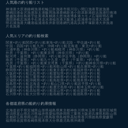
人気港の釣り船リスト
神湊港
大原港
鐘崎漁港
松輪江奈漁港
市堀川沿い
間口漁港
育波漁港
鹿嶋旧港
金沢漁港
加太港
飯岡漁港
鹿嶋新港
小田原新港
姪浜漁港
印南港
腰越漁港
佐島港
宇佐美港
真鶴港
久慈漁港
博多港カモメ広場前
明石港
酒田港
岐志漁港
手石港
走水港
福良港
大飯港
上総湊港
寺泊港
大洗港
明石浦漁港
大磯港
福浦港
長井新宿港
網代港
高浜港
平塚新港
大井漁港
片名漁港
人気エリアの釣り船検索
関東×釣り船
関西×釣り船
東海×釣り船
北陸・甲信越×釣り船
中国・四国×釣り船
九州・沖縄×釣り船
北海道・東北×釣り船
三浦半島（神奈川県）×釣り船
相模湾（神奈川県）×釣り船
外房（千葉県）×釣り船
東京湾（神奈川県）×釣り船
駿河湾・遠州灘（静岡県）×釣り船
伊豆半島（静岡県）×釣り船
南房（千葉県）×釣り船
九十九里・銚子（千葉県）×釣り船
内房（千葉県）×釣り船
東京湾奥（千葉県）×釣り船
神奈川県×釣り船
千葉県×釣り船
福岡県×釣り船
和歌山県×釣り船
兵庫県×釣り船
静岡県×釣り船
茨城県×釣り船
東京都×釣り船
福井県×釣り船
大阪府×釣り船
広島県×釣り船
愛知県×釣り船
新潟県×釣り船
山形県×釣り船
三重県×釣り船
長崎県×釣り船
京都府×釣り船
宮城県×釣り船
沖縄県×釣り船
鳥取県×釣り船
熊本県×釣り船
福島県×釣り船
北海道 ×釣り船
山口県×釣り船
岩手県×釣り船
岡山県×釣り船
香川県×釣り船
鹿児島県×釣り船
埼玉県×釣り船
愛媛県×釣り船
高知県×釣り船
富山県×釣り船
佐賀県×釣り船
石川県×釣り船
大分県×釣り船
島根県×釣り船
徳島県×釣り船
各都道府県の船釣り釣果情報
北海道
岩手県
宮城県
山形県
福島県
東京都
神奈川県
埼玉県
千葉県
茨城県
新潟県
富山県
石川県
福井県
愛知県
静岡県
三重県
大阪府
兵庫県
和歌山県
京都府
広島県
岡山県
山口県
鳥取県
島根県
高知県
香川県
徳島県
愛媛県
福岡県
佐賀県
長崎県
熊本県
大分県
鹿児島県
沖縄県