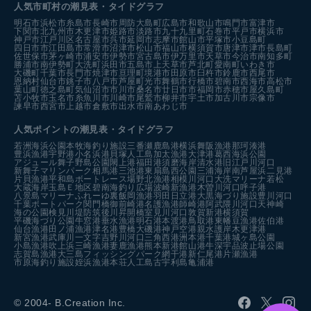
人気市町村の潮見表・タイドグラフ
明石市
浜松市
糸島市
長崎市
周防大島町
広島市
和歌山市
鳴門市
富津市
下関市
北九州市
木更津市
姫路市
淡路市
九十九里町
石巻市
平戸市
横浜市
神戸市
江戸川区
名古屋市
呉市
延岡市
志摩市
館山市
平塚市
小豆島町
四日市市
江田島市
常滑市
沼津市
松山市
福山市
横須賀市
唐津市
津市
長島町
佐世保市
茅ヶ崎市
浦安市
伊勢市
宮古島市
伊万里市
天草市
今治市
南知多町
勝浦市
南伊勢町
大洗町
浜田市
五島市
上天草市
芦北町
愛南町
いわき市
大磯町
千葉市
長門市
焼津市
亘理町
境港市
田原市
臼杵市
鈴鹿市
西尾市
恩納村
仙台市
銚子市
八戸市
芦屋町
光市
舞鶴市
行橋市
碧南市
西海市
高松市
葉山町
徳之島町
気仙沼市
市川市
桑名市
廿日市市
福岡市
赤穂市
屋久島町
苫小牧市
玉名市
糸魚川市
川崎市
尾鷲市
柳井市
宇土市
加古川市
宗像市
諫早市
西宮市
上越市
倉敷市
出水市
南あわじ市
人気ポイントの潮見表・タイドグラフ
若洲海浜公園
本牧海釣り施設
三番瀬
鹿島港
横浜
舞阪漁港
那珂湊港
豊浜漁港
宇野港
小名浜港
貝塚人工島
加太漁港
大津港
葛西海浜公園
アジュール舞子
野島公園
閖上港
福田港
須磨海岸
清水港
旧江戸川河口
新舞子マリンパーク
相馬港
三池港
東扇島西公園
三浦海岸
南芦屋浜
二見港
片貝漁港
平和島ボートレース場
野北漁港
相模川河口
大洗マリーナ
若松
大蔵海岸
玉島Ｅ地区
碧南海釣り広場
波崎新漁港
木曽川河口
呼子港
八景島マリーナ
ふれーゆ裏
飯岡漁港
羽田
日立港
大黒海づり施設
豊川河口
千葉ポートパーク
関門橋
御前崎港
名護漁港
師崎港
阿武隈川河口
天神崎
海の公園
検見川堤防
筑後川昇開橋
室見川河口
敦賀新港
横須賀
平磯海づり公園
牛窓港
垂水漁港
明石港
本渡港
鳥取港
東幡豆漁港
佐伯港
仙台漁港
田ノ浦漁港
津名港
豊橋
大磯港
神戸空港親水護岸
木更津港
新宮漁港
武庫川一文字
吉野川河口
三角西港
洲本港
千葉港
城ヶ島公園
小島漁港
吹上浜
三崎漁港
妻鹿漁港
熊本新港
館山港
牛深
宇品波止場公園
志賀島漁港
大三島フィッシングパーク
網干港
新仁尾港
片瀬漁港
市原海釣り施設
姪浜漁港
本荘人工島
古宇利島
亀浦港
© 2004- B.Creation Inc.