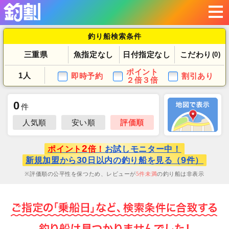
釣り船検索条件
三重県
魚指定なし
日付指定なし
こだわり
(0)
ポイント
1人
即時予約
割引あり
２倍３倍
0
件
人気順
安い順
評価順
2
ポイント
倍！
お試しモニター中！
30
9
新規加盟から
日以内の釣り船を見る（
件）
評価順の公平性を保つため、レビューが
5
件未満
の釣り船は非表示