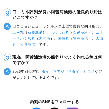
口コミや評判が良い阿曽浦漁港の優良釣り船は
どこですか？
口コミ＆レビューランキング上位で優良な釣り船は、
三幸丸
（
石鏡漁港
）、
はっしぃ丸
（
石鏡漁港
）、
二十
一さかぐち丸
（
迫間浦
）、
海侍丸
（
贄浦漁港
）、
大山
丸
（
和具漁港
）です。
現在、阿曽浦漁港の船釣りでよく釣れる魚は何
ですか？
2026年8月現在、
タイ
、
マアジ
、
マダイ
、
ヒラメ
など
がよく釣れているようです。
釣割のSNSをフォローする