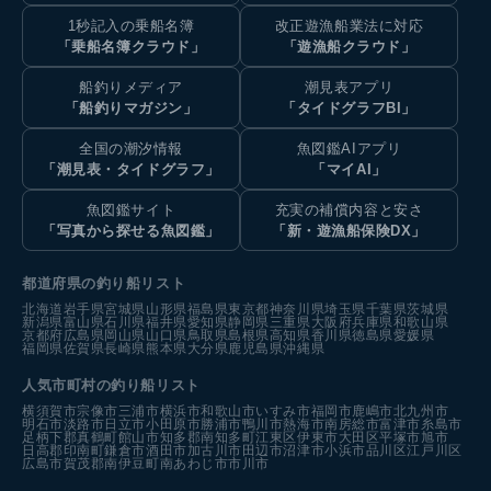
1秒記入の乗船名簿
改正遊漁船業法に対応
「乗船名簿クラウド」
「遊漁船クラウド」
船釣りメディア
潮見表アプリ
「船釣りマガジン」
「タイドグラフBI」
全国の潮汐情報
魚図鑑AIアプリ
「潮見表・タイドグラフ」
「マイAI」
魚図鑑サイト
充実の補償内容と安さ
「写真から探せる魚図鑑」
「新・遊漁船保険DX」
都道府県の釣り船リスト
北海道
岩手県
宮城県
山形県
福島県
東京都
神奈川県
埼玉県
千葉県
茨城県
新潟県
富山県
石川県
福井県
愛知県
静岡県
三重県
大阪府
兵庫県
和歌山県
京都府
広島県
岡山県
山口県
鳥取県
島根県
高知県
香川県
徳島県
愛媛県
福岡県
佐賀県
長崎県
熊本県
大分県
鹿児島県
沖縄県
人気市町村の釣り船リスト
横須賀市
宗像市
三浦市
横浜市
和歌山市
いすみ市
福岡市
鹿嶋市
北九州市
明石市
淡路市
日立市
小田原市
勝浦市
鴨川市
熱海市
南房総市
富津市
糸島市
足柄下郡真鶴町
館山市
知多郡南知多町
江東区
伊東市
大田区
平塚市
旭市
日高郡印南町
鎌倉市
酒田市
加古川市
田辺市
沼津市
小浜市
品川区
江戸川区
広島市
賀茂郡南伊豆町
南あわじ市
市川市