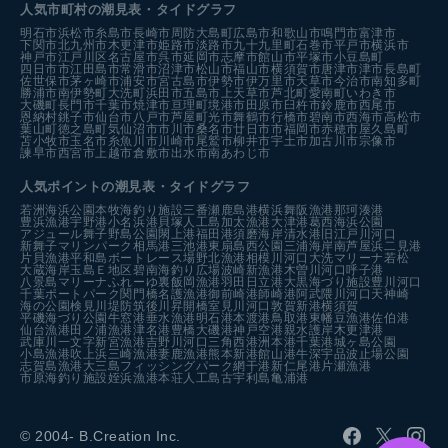
人気市町村の潮見表・タイドグラフ
明石市
浜松市
糸島市
長崎市
周防大島町
広島市
和歌山市
鳴門市
富津市
下関市
北九州市
木更津市
姫路市
淡路市
九十九里町
石巻市
平戸市
横浜市
神戸市
江戸川区
名古屋市
呉市
延岡市
志摩市
館山市
平塚市
小豆島町
四日市市
江田島市
常滑市
沼津市
松山市
福山市
横須賀市
唐津市
津市
長島町
佐世保市
茅ヶ崎市
浦安市
宮古島市
伊勢市
伊万里市
天草市
今治市
南知多町
勝浦市
南伊勢町
大洗町
浜田市
五島市
上天草市
芦北町
愛南町
いわき市
大磯町
長門市
千葉市
焼津市
亘理町
境港市
田原市
臼杵市
鈴鹿市
西尾市
恩納村
銚子市
仙台市
八戸市
芦屋町
光市
舞鶴市
行橋市
碧南市
西海市
高松市
葉山町
徳之島町
気仙沼市
市川市
桑名市
廿日市市
福岡市
赤穂市
屋久島町
苫小牧市
玉名市
糸魚川市
川崎市
尾鷲市
柳井市
宇土市
加古川市
宗像市
諫早市
西宮市
上越市
倉敷市
出水市
南あわじ市
人気ポイントの潮見表・タイドグラフ
若洲海浜公園
本牧海釣り施設
三番瀬
鹿島港
横浜
舞阪漁港
那珂湊港
豊浜漁港
宇野港
小名浜港
貝塚人工島
加太漁港
大津港
葛西海浜公園
アジュール舞子
野島公園
閖上港
福田港
須磨海岸
清水港
旧江戸川河口
新舞子マリンパーク
相馬港
三池港
東扇島西公園
三浦海岸
南芦屋浜
二見港
片貝漁港
平和島ボートレース場
野北漁港
相模川河口
大洗マリーナ
若松
大蔵海岸
玉島Ｅ地区
碧南海釣り広場
波崎新漁港
木曽川河口
呼子港
八景島マリーナ
ふれーゆ裏
飯岡漁港
羽田
日立港
大黒海づり施設
豊川河口
千葉ポートパーク
関門橋
名護漁港
御前崎港
師崎港
阿武隈川河口
天神崎
海の公園
検見川堤防
筑後川昇開橋
室見川河口
敦賀新港
横須賀
平磯海づり公園
牛窓港
垂水漁港
明石港
本渡港
鳥取港
東幡豆漁港
佐伯港
仙台漁港
田ノ浦漁港
津名港
豊橋
大磯港
神戸空港親水護岸
木更津港
武庫川一文字
新宮漁港
吉野川河口
三角西港
洲本港
千葉港
城ヶ島公園
小島漁港
吹上浜
三崎漁港
妻鹿漁港
熊本新港
館山港
牛深
宇品波止場公園
志賀島漁港
大三島フィッシングパーク
網干港
新仁尾港
片瀬漁港
市原海釣り施設
姪浜漁港
本荘人工島
古宇利島
亀浦港
© 2004- B.Creation Inc.