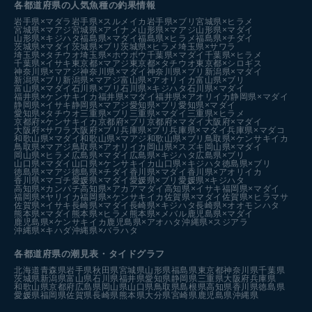
各都道府県の人気魚種の釣果情報
岩手県×マダラ
岩手県×スルメイカ
岩手県×ブリ
宮城県×ヒラメ
宮城県×マアジ
宮城県×アイナメ
山形県×マアジ
山形県×マダイ
山形県×キジハタ
福島県×マダイ
福島県×ヒラメ
福島県×チダイ
茨城県×マダイ
茨城県×ブリ
茨城県×ヒラメ
埼玉県×サワラ
埼玉県×タチウオ
埼玉県×ホウボウ
千葉県×マダイ
千葉県×ヒラメ
千葉県×イサキ
東京都×マアジ
東京都×タチウオ
東京都×シロギス
神奈川県×マアジ
神奈川県×マダイ
神奈川県×ブリ
新潟県×マダイ
新潟県×ブリ
新潟県×マアジ
富山県×アオリイカ
富山県×ブリ
富山県×マダイ
石川県×ブリ
石川県×キジハタ
石川県×マダイ
福井県×ケンサキイカ
福井県×マダイ
福井県×アオリイカ
静岡県×マダイ
静岡県×イサキ
静岡県×マアジ
愛知県×ブリ
愛知県×マダイ
愛知県×タチウオ
三重県×ブリ
三重県×マダイ
三重県×ヒラメ
京都府×ケンサキイカ
京都府×ブリ
京都府×マダイ
大阪府×マダイ
大阪府×サワラ
大阪府×ブリ
兵庫県×ブリ
兵庫県×マダイ
兵庫県×マダコ
和歌山県×マダイ
和歌山県×マアジ
和歌山県×ブリ
鳥取県×ケンサキイカ
鳥取県×マアジ
鳥取県×アオリイカ
岡山県×スズキ
岡山県×マダイ
岡山県×ヒラメ
広島県×マダイ
広島県×キジハタ
広島県×ブリ
山口県×マダイ
山口県×ケンサキイカ
山口県×キジハタ
徳島県×ブリ
徳島県×マアジ
徳島県×チダイ
香川県×マダイ
香川県×アオリイカ
香川県×マゴチ
愛媛県×マダイ
愛媛県×ブリ
愛媛県×キジハタ
高知県×カンパチ
高知県×アカアマダイ
高知県×イサキ
福岡県×マダイ
福岡県×ヤリイカ
福岡県×ケンサキイカ
佐賀県×マダイ
佐賀県×ヒラマサ
佐賀県×イサキ
長崎県×マダイ
長崎県×キジハタ
長崎県×オオモンハタ
熊本県×マダイ
熊本県×ヒラメ
熊本県×メバル
鹿児島県×マダイ
鹿児島県×ケンサキイカ
鹿児島県×アオハタ
沖縄県×スジアラ
沖縄県×キハダ
沖縄県×バラハタ
各都道府県の潮見表
・タイドグラフ
北海道
青森県
岩手県
秋田県
宮城県
山形県
福島県
東京都
神奈川県
千葉県
茨城県
新潟県
富山県
石川県
福井県
愛知県
静岡県
三重県
大阪府
兵庫県
和歌山県
京都府
広島県
岡山県
山口県
鳥取県
島根県
高知県
香川県
徳島県
愛媛県
福岡県
佐賀県
長崎県
熊本県
大分県
宮崎県
鹿児島県
沖縄県