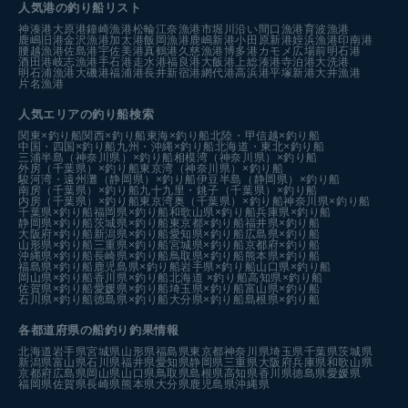
人気港の釣り船リスト
神湊港
大原港
鐘崎漁港
松輪江奈漁港
市堀川沿い
間口漁港
育波漁港
鹿嶋旧港
金沢漁港
加太港
飯岡漁港
鹿嶋新港
小田原新港
姪浜漁港
印南港
腰越漁港
佐島港
宇佐美港
真鶴港
久慈漁港
博多港カモメ広場前
明石港
酒田港
岐志漁港
手石港
走水港
福良港
大飯港
上総湊港
寺泊港
大洗港
明石浦漁港
大磯港
福浦港
長井新宿港
網代港
高浜港
平塚新港
大井漁港
片名漁港
人気エリアの釣り船検索
関東×釣り船
関西×釣り船
東海×釣り船
北陸・甲信越×釣り船
中国・四国×釣り船
九州・沖縄×釣り船
北海道・東北×釣り船
三浦半島（神奈川県）×釣り船
相模湾（神奈川県）×釣り船
外房（千葉県）×釣り船
東京湾（神奈川県）×釣り船
駿河湾・遠州灘（静岡県）×釣り船
伊豆半島（静岡県）×釣り船
南房（千葉県）×釣り船
九十九里・銚子（千葉県）×釣り船
内房（千葉県）×釣り船
東京湾奥（千葉県）×釣り船
神奈川県×釣り船
千葉県×釣り船
福岡県×釣り船
和歌山県×釣り船
兵庫県×釣り船
静岡県×釣り船
茨城県×釣り船
東京都×釣り船
福井県×釣り船
大阪府×釣り船
新潟県×釣り船
愛知県×釣り船
広島県×釣り船
山形県×釣り船
三重県×釣り船
宮城県×釣り船
京都府×釣り船
沖縄県×釣り船
長崎県×釣り船
鳥取県×釣り船
熊本県×釣り船
福島県×釣り船
鹿児島県×釣り船
岩手県×釣り船
山口県×釣り船
岡山県×釣り船
香川県×釣り船
北海道 ×釣り船
高知県×釣り船
佐賀県×釣り船
愛媛県×釣り船
埼玉県×釣り船
富山県×釣り船
石川県×釣り船
徳島県×釣り船
大分県×釣り船
島根県×釣り船
各都道府県の船釣り釣果情報
北海道
岩手県
宮城県
山形県
福島県
東京都
神奈川県
埼玉県
千葉県
茨城県
新潟県
富山県
石川県
福井県
愛知県
静岡県
三重県
大阪府
兵庫県
和歌山県
京都府
広島県
岡山県
山口県
鳥取県
島根県
高知県
香川県
徳島県
愛媛県
福岡県
佐賀県
長崎県
熊本県
大分県
鹿児島県
沖縄県