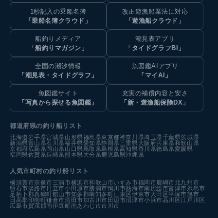
1秒記入の乗船名簿
改正遊漁船業法に対応
「乗船名簿クラウド」
「遊漁船クラウド」
船釣りメディア
潮見表アプリ
「船釣りマガジン」
「タイドグラフBI」
全国の潮汐情報
魚図鑑AIアプリ
「潮見表・タイドグラフ」
「マイAI」
魚図鑑サイト
充実の補償内容と安さ
「写真から探せる魚図鑑」
「新・遊漁船保険DX」
都道府県の釣り船リスト
北海道
岩手県
宮城県
山形県
福島県
東京都
神奈川県
埼玉県
千葉県
茨城県
新潟県
富山県
石川県
福井県
愛知県
静岡県
三重県
大阪府
兵庫県
和歌山県
京都府
広島県
岡山県
山口県
鳥取県
島根県
高知県
香川県
徳島県
愛媛県
福岡県
佐賀県
長崎県
熊本県
大分県
鹿児島県
沖縄県
人気市町村の釣り船リスト
横須賀市
宗像市
三浦市
横浜市
和歌山市
いすみ市
福岡市
鹿嶋市
北九州市
明石市
淡路市
日立市
小田原市
勝浦市
鴨川市
熱海市
南房総市
富津市
糸島市
足柄下郡真鶴町
館山市
知多郡南知多町
江東区
伊東市
大田区
平塚市
旭市
日高郡印南町
鎌倉市
酒田市
加古川市
田辺市
沼津市
小浜市
品川区
江戸川区
広島市
賀茂郡南伊豆町
南あわじ市
市川市