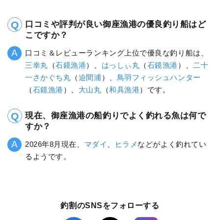
口コミや評判が良い御座漁港の優良釣り船はど
こですか？
口コミ＆レビューランキング上位で優良な釣り船は、
三幸丸
（
石鏡漁港
）、
はっしぃ丸
（
石鏡漁港
）、
二十
一さかぐち丸
（
迫間浦
）、
鳥羽フィッシュハンター
（
石鏡漁港
）、
大山丸
（
和具漁港
）です。
現在、御座漁港の船釣りでよく釣れる魚は何で
すか？
2026年8月現在、
マダイ
、
ヒラメ
などがよく釣れてい
るようです。
釣割のSNSをフォローする