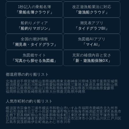
1秒記入の乗船名簿
改正遊漁船業法に対応
「乗船名簿クラウド」
「遊漁船クラウド」
船釣りメディア
潮見表アプリ
「船釣りマガジン」
「タイドグラフBI」
全国の潮汐情報
魚図鑑AIアプリ
「潮見表・タイドグラフ」
「マイAI」
魚図鑑サイト
充実の補償内容と安さ
「写真から探せる魚図鑑」
「新・遊漁船保険DX」
都道府県の釣り船リスト
北海道
岩手県
宮城県
山形県
福島県
東京都
神奈川県
埼玉県
千葉県
茨城県
新潟県
富山県
石川県
福井県
愛知県
静岡県
三重県
大阪府
兵庫県
和歌山県
京都府
広島県
岡山県
山口県
鳥取県
島根県
高知県
香川県
徳島県
愛媛県
福岡県
佐賀県
長崎県
熊本県
大分県
鹿児島県
沖縄県
人気市町村の釣り船リスト
横須賀市
宗像市
三浦市
横浜市
和歌山市
いすみ市
福岡市
鹿嶋市
北九州市
明石市
淡路市
日立市
小田原市
勝浦市
鴨川市
熱海市
南房総市
富津市
糸島市
足柄下郡真鶴町
館山市
知多郡南知多町
江東区
伊東市
大田区
平塚市
旭市
日高郡印南町
鎌倉市
酒田市
加古川市
田辺市
沼津市
小浜市
品川区
江戸川区
広島市
賀茂郡南伊豆町
南あわじ市
市川市