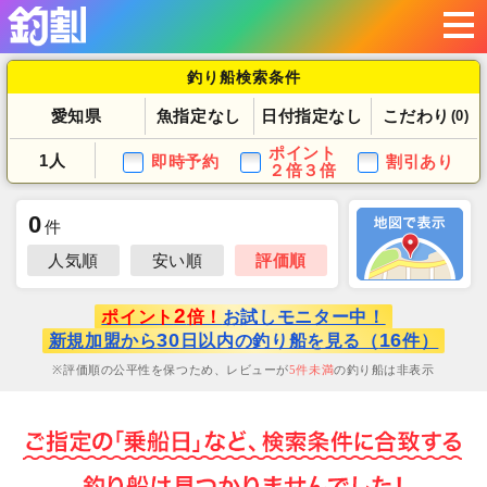
釣り船検索条件
愛知県
魚指定なし
日付指定なし
こだわり
(0)
ポイント
1人
即時予約
割引あり
２倍３倍
0
件
人気順
安い順
評価順
2
ポイント
倍！
お試しモニター中！
30
16
新規加盟から
日以内の釣り船を見る（
件）
評価順の公平性を保つため、レビューが
5
件未満
の釣り船は非表示