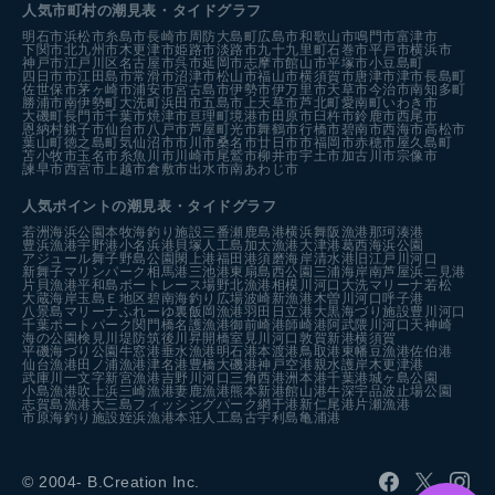
人気市町村の潮見表・タイドグラフ
明石市
浜松市
糸島市
長崎市
周防大島町
広島市
和歌山市
鳴門市
富津市
下関市
北九州市
木更津市
姫路市
淡路市
九十九里町
石巻市
平戸市
横浜市
神戸市
江戸川区
名古屋市
呉市
延岡市
志摩市
館山市
平塚市
小豆島町
四日市市
江田島市
常滑市
沼津市
松山市
福山市
横須賀市
唐津市
津市
長島町
佐世保市
茅ヶ崎市
浦安市
宮古島市
伊勢市
伊万里市
天草市
今治市
南知多町
勝浦市
南伊勢町
大洗町
浜田市
五島市
上天草市
芦北町
愛南町
いわき市
大磯町
長門市
千葉市
焼津市
亘理町
境港市
田原市
臼杵市
鈴鹿市
西尾市
恩納村
銚子市
仙台市
八戸市
芦屋町
光市
舞鶴市
行橋市
碧南市
西海市
高松市
葉山町
徳之島町
気仙沼市
市川市
桑名市
廿日市市
福岡市
赤穂市
屋久島町
苫小牧市
玉名市
糸魚川市
川崎市
尾鷲市
柳井市
宇土市
加古川市
宗像市
諫早市
西宮市
上越市
倉敷市
出水市
南あわじ市
人気ポイントの潮見表・タイドグラフ
若洲海浜公園
本牧海釣り施設
三番瀬
鹿島港
横浜
舞阪漁港
那珂湊港
豊浜漁港
宇野港
小名浜港
貝塚人工島
加太漁港
大津港
葛西海浜公園
アジュール舞子
野島公園
閖上港
福田港
須磨海岸
清水港
旧江戸川河口
新舞子マリンパーク
相馬港
三池港
東扇島西公園
三浦海岸
南芦屋浜
二見港
片貝漁港
平和島ボートレース場
野北漁港
相模川河口
大洗マリーナ
若松
大蔵海岸
玉島Ｅ地区
碧南海釣り広場
波崎新漁港
木曽川河口
呼子港
八景島マリーナ
ふれーゆ裏
飯岡漁港
羽田
日立港
大黒海づり施設
豊川河口
千葉ポートパーク
関門橋
名護漁港
御前崎港
師崎港
阿武隈川河口
天神崎
海の公園
検見川堤防
筑後川昇開橋
室見川河口
敦賀新港
横須賀
平磯海づり公園
牛窓港
垂水漁港
明石港
本渡港
鳥取港
東幡豆漁港
佐伯港
仙台漁港
田ノ浦漁港
津名港
豊橋
大磯港
神戸空港親水護岸
木更津港
武庫川一文字
新宮漁港
吉野川河口
三角西港
洲本港
千葉港
城ヶ島公園
小島漁港
吹上浜
三崎漁港
妻鹿漁港
熊本新港
館山港
牛深
宇品波止場公園
志賀島漁港
大三島フィッシングパーク
網干港
新仁尾港
片瀬漁港
市原海釣り施設
姪浜漁港
本荘人工島
古宇利島
亀浦港
© 2004- B.Creation Inc.