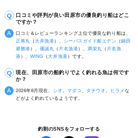
口コミや評判が良い田原市の優良釣り船はどこ
ですか？
口コミ＆レビューランキング上位で優良な釣り船は、
正将丸
（
大井漁港
）、
シーバスガイド船エデン
（
鍋田
避難港
）、
優誠丸
（
片名漁港
）、
満栄丸
（
片名漁
港
）、
WING
（
大井漁港
）です。
現在、田原市の船釣りでよく釣れる魚は何です
か？
2026年8月現在、
シオ
、
マダコ
、
タチウオ
、
ヒラメ
な
どがよく釣れているようです。
釣割のSNSをフォローする