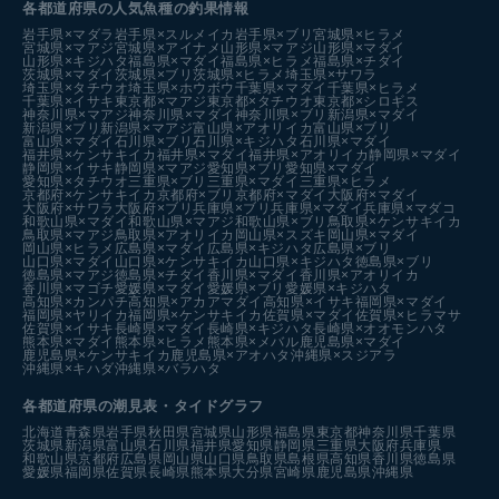
各都道府県の人気魚種の釣果情報
岩手県×マダラ
岩手県×スルメイカ
岩手県×ブリ
宮城県×ヒラメ
宮城県×マアジ
宮城県×アイナメ
山形県×マアジ
山形県×マダイ
山形県×キジハタ
福島県×マダイ
福島県×ヒラメ
福島県×チダイ
茨城県×マダイ
茨城県×ブリ
茨城県×ヒラメ
埼玉県×サワラ
埼玉県×タチウオ
埼玉県×ホウボウ
千葉県×マダイ
千葉県×ヒラメ
千葉県×イサキ
東京都×マアジ
東京都×タチウオ
東京都×シロギス
神奈川県×マアジ
神奈川県×マダイ
神奈川県×ブリ
新潟県×マダイ
新潟県×ブリ
新潟県×マアジ
富山県×アオリイカ
富山県×ブリ
富山県×マダイ
石川県×ブリ
石川県×キジハタ
石川県×マダイ
福井県×ケンサキイカ
福井県×マダイ
福井県×アオリイカ
静岡県×マダイ
静岡県×イサキ
静岡県×マアジ
愛知県×ブリ
愛知県×マダイ
愛知県×タチウオ
三重県×ブリ
三重県×マダイ
三重県×ヒラメ
京都府×ケンサキイカ
京都府×ブリ
京都府×マダイ
大阪府×マダイ
大阪府×サワラ
大阪府×ブリ
兵庫県×ブリ
兵庫県×マダイ
兵庫県×マダコ
和歌山県×マダイ
和歌山県×マアジ
和歌山県×ブリ
鳥取県×ケンサキイカ
鳥取県×マアジ
鳥取県×アオリイカ
岡山県×スズキ
岡山県×マダイ
岡山県×ヒラメ
広島県×マダイ
広島県×キジハタ
広島県×ブリ
山口県×マダイ
山口県×ケンサキイカ
山口県×キジハタ
徳島県×ブリ
徳島県×マアジ
徳島県×チダイ
香川県×マダイ
香川県×アオリイカ
香川県×マゴチ
愛媛県×マダイ
愛媛県×ブリ
愛媛県×キジハタ
高知県×カンパチ
高知県×アカアマダイ
高知県×イサキ
福岡県×マダイ
福岡県×ヤリイカ
福岡県×ケンサキイカ
佐賀県×マダイ
佐賀県×ヒラマサ
佐賀県×イサキ
長崎県×マダイ
長崎県×キジハタ
長崎県×オオモンハタ
熊本県×マダイ
熊本県×ヒラメ
熊本県×メバル
鹿児島県×マダイ
鹿児島県×ケンサキイカ
鹿児島県×アオハタ
沖縄県×スジアラ
沖縄県×キハダ
沖縄県×バラハタ
各都道府県の潮見表
・タイドグラフ
北海道
青森県
岩手県
秋田県
宮城県
山形県
福島県
東京都
神奈川県
千葉県
茨城県
新潟県
富山県
石川県
福井県
愛知県
静岡県
三重県
大阪府
兵庫県
和歌山県
京都府
広島県
岡山県
山口県
鳥取県
島根県
高知県
香川県
徳島県
愛媛県
福岡県
佐賀県
長崎県
熊本県
大分県
宮崎県
鹿児島県
沖縄県