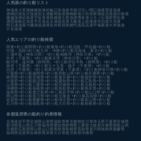
人気港の釣り船リスト
神湊港
大原港
鐘崎漁港
松輪江奈漁港
市堀川沿い
間口漁港
育波漁港
鹿嶋旧港
金沢漁港
加太港
飯岡漁港
鹿嶋新港
小田原新港
姪浜漁港
印南港
腰越漁港
佐島港
宇佐美港
真鶴港
久慈漁港
博多港カモメ広場前
明石港
酒田港
岐志漁港
手石港
走水港
福良港
大飯港
上総湊港
寺泊港
大洗港
明石浦漁港
大磯港
福浦港
長井新宿港
網代港
高浜港
平塚新港
大井漁港
片名漁港
人気エリアの釣り船検索
関東×釣り船
関西×釣り船
東海×釣り船
北陸・甲信越×釣り船
中国・四国×釣り船
九州・沖縄×釣り船
北海道・東北×釣り船
三浦半島（神奈川県）×釣り船
相模湾（神奈川県）×釣り船
外房（千葉県）×釣り船
東京湾（神奈川県）×釣り船
駿河湾・遠州灘（静岡県）×釣り船
伊豆半島（静岡県）×釣り船
南房（千葉県）×釣り船
九十九里・銚子（千葉県）×釣り船
内房（千葉県）×釣り船
東京湾奥（千葉県）×釣り船
神奈川県×釣り船
千葉県×釣り船
福岡県×釣り船
和歌山県×釣り船
兵庫県×釣り船
静岡県×釣り船
茨城県×釣り船
東京都×釣り船
福井県×釣り船
大阪府×釣り船
新潟県×釣り船
愛知県×釣り船
広島県×釣り船
山形県×釣り船
三重県×釣り船
宮城県×釣り船
京都府×釣り船
沖縄県×釣り船
長崎県×釣り船
鳥取県×釣り船
熊本県×釣り船
福島県×釣り船
鹿児島県×釣り船
岩手県×釣り船
山口県×釣り船
岡山県×釣り船
香川県×釣り船
北海道 ×釣り船
高知県×釣り船
佐賀県×釣り船
愛媛県×釣り船
埼玉県×釣り船
富山県×釣り船
石川県×釣り船
徳島県×釣り船
大分県×釣り船
島根県×釣り船
各都道府県の船釣り釣果情報
北海道
岩手県
宮城県
山形県
福島県
東京都
神奈川県
埼玉県
千葉県
茨城県
新潟県
富山県
石川県
福井県
愛知県
静岡県
三重県
大阪府
兵庫県
和歌山県
京都府
広島県
岡山県
山口県
鳥取県
島根県
高知県
香川県
徳島県
愛媛県
福岡県
佐賀県
長崎県
熊本県
大分県
鹿児島県
沖縄県