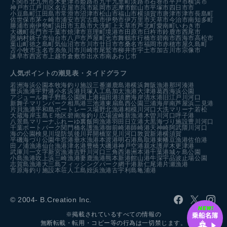
下関市
北九州市
木更津市
姫路市
九十九里町
淡路市
石巻市
平戸市
横浜市
神戸市
江戸川区
名古屋市
呉市
延岡市
志摩市
館山市
平塚市
四日市市
小豆島町
江田島市
常滑市
沼津市
松山市
福山市
横須賀市
唐津市
津市
長島町
佐世保市
茅ヶ崎市
浦安市
宮古島市
伊勢市
伊万里市
天草市
今治市
南知多町
勝浦市
南伊勢町
浜田市
五島市
大洗町
上天草市
芦北町
愛南町
いわき市
大磯町
長門市
千葉市
焼津市
亘理町
境港市
田原市
臼杵市
鈴鹿市
西尾市
恩納村
銚子市
仙台市
八戸市
芦屋町
光市
舞鶴市
行橋市
碧南市
西海市
高松市
葉山町
徳之島町
気仙沼市
市川市
廿日市市
桑名市
福岡市
赤穂市
屋久島町
苫小牧市
玉名市
糸魚川市
川崎市
尾鷲市
柳井市
宇土市
加古川市
宗像市
諫早市
西宮市
上越市
倉敷市
出水市
南あわじ市
人気ポイントの潮見表・タイドグラフ
若洲海浜公園
本牧海釣り施設
三番瀬
鹿島港
横浜
舞阪漁港
那珂湊港
豊浜漁港
宇野港
小名浜港
貝塚人工島
加太漁港
大津港
葛西海浜公園
アジュール舞子
野島公園
閖上港
福田港
須磨海岸
清水港
旧江戸川河口
新舞子マリンパーク
相馬港
三池港
東扇島西公園
三浦海岸
南芦屋浜
二見港
片貝漁港
平和島ボートレース場
野北漁港
相模川河口
大洗マリーナ
若松
大蔵海岸
玉島Ｅ地区
碧南海釣り広場
波崎新漁港
木曽川河口
呼子港
八景島マリーナ
ふれーゆ裏
飯岡漁港
羽田
日立港
大黒海づり施設
豊川河口
千葉ポートパーク
関門橋
名護漁港
御前崎港
師崎港
天神崎
阿武隈川河口
海の公園
検見川堤防
筑後川昇開橋
室見川河口
敦賀新港
横須賀
平磯海づり公園
牛窓港
垂水漁港
本渡港
明石港
鳥取港
東幡豆漁港
佐伯港
田ノ浦漁港
仙台漁港
津名港
豊橋
大磯港
神戸空港親水護岸
木更津港
武庫川一文字
新宮漁港
吉野川河口
三角西港
洲本港
千葉港
城ヶ島公園
小島漁港
吹上浜
三崎漁港
妻鹿漁港
熊本新港
館山港
牛深
宇品波止場公園
志賀島漁港
大三島フィッシングパーク
網干港
新仁尾港
片瀬漁港
市原海釣り施設
本荘人工島
姪浜漁港
古宇利島
亀浦港
© 2004- B.Creation Inc.
※掲載されているすべての情報の
無断転載・転用・コピー等の行為は一切禁じます。