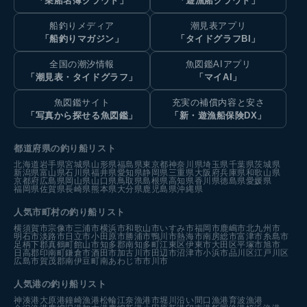
「乗船名簿クラウド」
「遊漁船クラウド」
船釣りメディア
潮見表アプリ
「船釣りマガジン」
「タイドグラフBI」
全国の潮汐情報
魚図鑑AIアプリ
「潮見表・タイドグラフ」
「マイAI」
魚図鑑サイト
充実の補償内容と安さ
「写真から探せる魚図鑑」
「新・遊漁船保険DX」
都道府県の釣り船リスト
北海道
岩手県
宮城県
山形県
福島県
東京都
神奈川県
埼玉県
千葉県
茨城県
新潟県
富山県
石川県
福井県
愛知県
静岡県
三重県
大阪府
兵庫県
和歌山県
京都府
広島県
岡山県
山口県
鳥取県
島根県
高知県
香川県
徳島県
愛媛県
福岡県
佐賀県
長崎県
熊本県
大分県
鹿児島県
沖縄県
人気市町村の釣り船リスト
横須賀市
宗像市
三浦市
横浜市
和歌山市
いすみ市
福岡市
鹿嶋市
北九州市
明石市
淡路市
日立市
小田原市
勝浦市
鴨川市
熱海市
南房総市
富津市
糸島市
足柄下郡真鶴町
館山市
知多郡南知多町
江東区
伊東市
大田区
平塚市
旭市
日高郡印南町
鎌倉市
酒田市
加古川市
田辺市
沼津市
小浜市
品川区
江戸川区
広島市
賀茂郡南伊豆町
南あわじ市
市川市
人気港の釣り船リスト
神湊港
大原港
鐘崎漁港
松輪江奈漁港
市堀川沿い
間口漁港
育波漁港