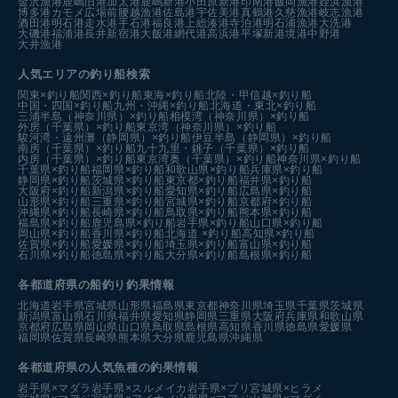
金沢漁港
鹿嶋旧港
加太港
鹿嶋新港
小田原新港
印南港
飯岡漁港
姪浜漁港
博多港カモメ広場前
腰越漁港
佐島港
宇佐美港
真鶴港
久慈漁港
岐志漁港
酒田港
明石港
走水港
手石港
福良港
上総湊港
寺泊港
明石浦漁港
大洗港
大磯港
福浦港
長井新宿港
大飯港
網代港
高浜港
平塚新港
境港中野港
大井漁港
人気エリアの釣り船検索
関東×釣り船
関西×釣り船
東海×釣り船
北陸・甲信越×釣り船
中国・四国×釣り船
九州・沖縄×釣り船
北海道・東北×釣り船
三浦半島（神奈川県）×釣り船
相模湾（神奈川県）×釣り船
外房（千葉県）×釣り船
東京湾（神奈川県）×釣り船
駿河湾・遠州灘（静岡県）×釣り船
伊豆半島（静岡県）×釣り船
南房（千葉県）×釣り船
九十九里・銚子（千葉県）×釣り船
内房（千葉県）×釣り船
東京湾奥（千葉県）×釣り船
神奈川県×釣り船
千葉県×釣り船
福岡県×釣り船
和歌山県×釣り船
兵庫県×釣り船
静岡県×釣り船
茨城県×釣り船
東京都×釣り船
福井県×釣り船
大阪府×釣り船
新潟県×釣り船
愛知県×釣り船
広島県×釣り船
山形県×釣り船
三重県×釣り船
宮城県×釣り船
京都府×釣り船
沖縄県×釣り船
長崎県×釣り船
鳥取県×釣り船
熊本県×釣り船
福島県×釣り船
鹿児島県×釣り船
岩手県×釣り船
山口県×釣り船
岡山県×釣り船
香川県×釣り船
北海道 ×釣り船
高知県×釣り船
佐賀県×釣り船
愛媛県×釣り船
埼玉県×釣り船
富山県×釣り船
石川県×釣り船
徳島県×釣り船
大分県×釣り船
島根県×釣り船
各都道府県の船釣り釣果情報
北海道
岩手県
宮城県
山形県
福島県
東京都
神奈川県
埼玉県
千葉県
茨城県
新潟県
富山県
石川県
福井県
愛知県
静岡県
三重県
大阪府
兵庫県
和歌山県
京都府
広島県
岡山県
山口県
鳥取県
島根県
高知県
香川県
徳島県
愛媛県
福岡県
佐賀県
長崎県
熊本県
大分県
鹿児島県
沖縄県
各都道府県の人気魚種の釣果情報
岩手県×マダラ
岩手県×スルメイカ
岩手県×ブリ
宮城県×ヒラメ