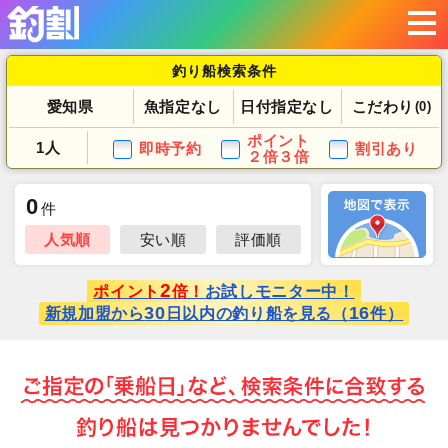
釣り船検索条件
愛知県
魚指定なし
日付指定なし
こだわり
(0)
ポイント
1人
即時予約
割引あり
２倍３倍
0
件
人気順
安い順
評価順
2
ポイント
倍！
お試しモニター中！
30
16
新規加盟から
日以内の釣り船を見る（
件）