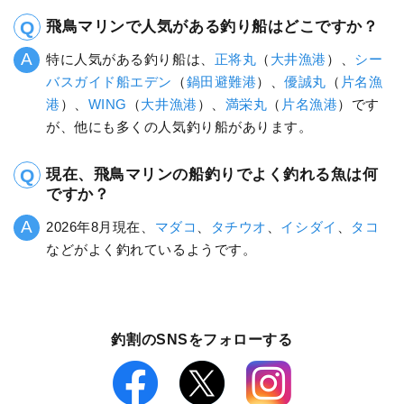
飛鳥マリンで人気がある釣り船はどこですか？
特に人気がある釣り船は、
正将丸
（
大井漁港
）、
シー
バスガイド船エデン
（
鍋田避難港
）、
優誠丸
（
片名漁
港
）、
WING
（
大井漁港
）、
満栄丸
（
片名漁港
）です
が、他にも多くの人気釣り船があります。
現在、飛鳥マリンの船釣りでよく釣れる魚は何
ですか？
2026年8月現在、
マダコ
、
タチウオ
、
イシダイ
、
タコ
などがよく釣れているようです。
釣割のSNSをフォローする