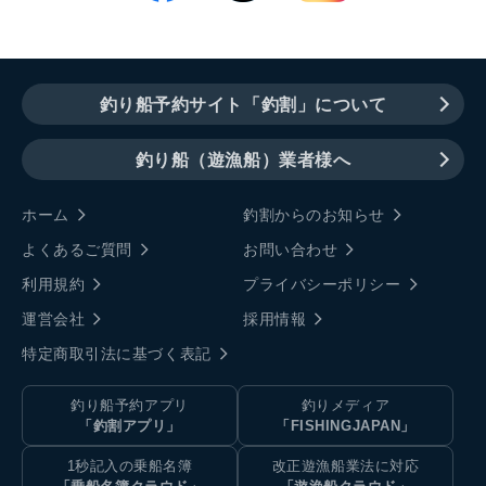
釣り船予約サイト「釣割」について
釣り船（遊漁船）業者様へ
ホーム
釣割からのお知らせ
よくあるご質問
お問い合わせ
利用規約
プライバシーポリシー
運営会社
採用情報
特定商取引法に基づく表記
釣り船予約アプリ
釣りメディア
「釣割アプリ」
「FISHINGJAPAN」
1秒記入の乗船名簿
改正遊漁船業法に対応