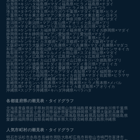
宮城県×マアジ
宮城県×アイナメ
山形県×マアジ
山形県×マダイ
山形県×キジハタ
福島県×マダイ
福島県×ヒラメ
福島県×チダイ
茨城県×マダイ
茨城県×ブリ
茨城県×ヒラメ
埼玉県×サワラ
埼玉県×タチウオ
埼玉県×ホウボウ
千葉県×マダイ
千葉県×ヒラメ
千葉県×イサキ
東京都×マアジ
東京都×タチウオ
東京都×シロギス
神奈川県×マアジ
神奈川県×マダイ
神奈川県×ブリ
新潟県×マダイ
新潟県×ブリ
新潟県×マアジ
富山県×アオリイカ
富山県×ブリ
富山県×マダイ
石川県×ブリ
石川県×キジハタ
石川県×マダイ
福井県×ケンサキイカ
福井県×マダイ
福井県×アオリイカ
静岡県×マダイ
静岡県×イサキ
静岡県×マアジ
愛知県×ブリ
愛知県×マダイ
愛知県×タチウオ
三重県×ブリ
三重県×マダイ
三重県×ヒラメ
京都府×ケンサキイカ
京都府×ブリ
京都府×マダイ
大阪府×マダイ
大阪府×サワラ
大阪府×ブリ
兵庫県×ブリ
兵庫県×マダイ
兵庫県×マダコ
和歌山県×マダイ
和歌山県×マアジ
和歌山県×ブリ
鳥取県×ケンサキイカ
鳥取県×マアジ
鳥取県×スルメイカ
岡山県×スズキ
岡山県×マダイ
岡山県×ヒラメ
広島県×マダイ
広島県×キジハタ
広島県×サワラ
山口県×ケンサキイカ
山口県×マダイ
山口県×キジハタ
徳島県×ブリ
徳島県×マアジ
徳島県×チダイ
香川県×マダイ
香川県×アオリイカ
香川県×マゴチ
愛媛県×マダイ
愛媛県×ブリ
愛媛県×キジハタ
高知県×カンパチ
高知県×アカアマダイ
高知県×マダイ
福岡県×マダイ
福岡県×ヤリイカ
福岡県×ケンサキイカ
佐賀県×マダイ
佐賀県×ヒラマサ
佐賀県×アカアマダイ
長崎県×マダイ
長崎県×キジハタ
長崎県×オオモンハタ
熊本県×マダイ
熊本県×ヒラメ
熊本県×メバル
鹿児島県×マダイ
鹿児島県×ケンサキイカ
鹿児島県×アオリイカ
沖縄県×スジアラ
沖縄県×キハダ
沖縄県×バラハタ
各都道府県の潮見表
・タイドグラフ
北海道
青森県
岩手県
秋田県
宮城県
山形県
福島県
東京都
神奈川県
千葉県
茨城県
新潟県
富山県
石川県
福井県
愛知県
静岡県
三重県
大阪府
兵庫県
和歌山県
京都府
広島県
岡山県
山口県
鳥取県
島根県
高知県
香川県
徳島県
愛媛県
福岡県
佐賀県
長崎県
熊本県
大分県
宮崎県
鹿児島県
沖縄県
人気市町村の潮見表・タイドグラフ
明石市
浜松市
糸島市
長崎市
周防大島町
広島市
和歌山市
鳴門市
富津市