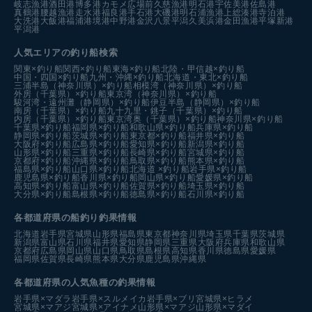
岐志漁港
酒田港
博多港カモメ広場前
久慈漁港
明石港
宇佐美港
佐島港
真鶴港
腰越漁港
走水港
福良港
手石港
大磯港
明石浦漁港
上総湊港
寺泊港
大洗港
大飯港
福浦港
境港中野港
金沢八景平潟
久美浜港
金田漁港
平塚新港
平潟港
人気エリアの釣り船検索
関東×釣り船
関西×釣り船
東海×釣り船
北陸・甲信越×釣り船
中国・四国×釣り船
九州・沖縄×釣り船
北海道・東北×釣り船
三浦半島（神奈川県）×釣り船
相模湾（神奈川県）×釣り船
外房（千葉県）×釣り船
東京湾（神奈川県）×釣り船
駿河湾・遠州灘（静岡県）×釣り船
伊豆半島（静岡県）×釣り船
南房（千葉県）×釣り船
九十九里・銚子（千葉県）×釣り船
内房（千葉県）×釣り船
東京湾奥（千葉県）×釣り船
神奈川県×釣り船
千葉県×釣り船
福岡県×釣り船
和歌山県×釣り船
兵庫県×釣り船
静岡県×釣り船
茨城県×釣り船
東京都×釣り船
福井県×釣り船
大阪府×釣り船
広島県×釣り船
愛知県×釣り船
新潟県×釣り船
山形県×釣り船
三重県×釣り船
長崎県×釣り船
宮城県×釣り船
京都府×釣り船
沖縄県×釣り船
鳥取県×釣り船
熊本県×釣り船
福島県×釣り船
山口県×釣り船
北海道 ×釣り船
岩手県×釣り船
鹿児島県×釣り船
香川県×釣り船
岡山県×釣り船
愛媛県×釣り船
高知県×釣り船
富山県×釣り船
佐賀県×釣り船
埼玉県×釣り船
大分県×釣り船
島根県×釣り船
徳島県×釣り船
石川県×釣り船
各都道府県の船釣り釣果情報
北海道
岩手県
宮城県
山形県
福島県
東京都
神奈川県
埼玉県
千葉県
茨城県
新潟県
富山県
石川県
福井県
愛知県
静岡県
三重県
大阪府
兵庫県
和歌山県
京都府
広島県
岡山県
山口県
鳥取県
島根県
高知県
香川県
徳島県
愛媛県
福岡県
佐賀県
長崎県
熊本県
大分県
鹿児島県
沖縄県
各都道府県の人気魚種の釣果情報
岩手県×マダラ
岩手県×スルメイカ
岩手県×ブリ
宮城県×ヒラメ
宮城県×マアジ
宮城県×アイナメ
山形県×マアジ
山形県×マダイ