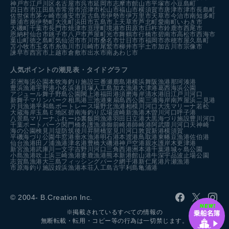
神戸市
江戸川区
名古屋市
呉市
延岡市
志摩市
館山市
平塚市
小豆島町
四日市市
江田島市
常滑市
沼津市
松山市
福山市
横須賀市
唐津市
津市
長島町
佐世保市
茅ヶ崎市
浦安市
宮古島市
伊勢市
伊万里市
天草市
今治市
南知多町
勝浦市
南伊勢町
大洗町
浜田市
五島市
上天草市
芦北町
愛南町
いわき市
大磯町
千葉市
長門市
焼津市
亘理町
境港市
田原市
臼杵市
鈴鹿市
西尾市
恩納村
仙台市
銚子市
八戸市
芦屋町
光市
舞鶴市
行橋市
碧南市
高松市
西海市
葉山町
徳之島町
気仙沼市
市川市
桑名市
廿日市市
福岡市
赤穂市
屋久島町
苫小牧市
玉名市
糸魚川市
川崎市
尾鷲市
柳井市
宇土市
加古川市
宗像市
諫早市
西宮市
上越市
倉敷市
出水市
南あわじ市
人気ポイントの潮見表・タイドグラフ
若洲海浜公園
本牧海釣り施設
三番瀬
鹿島港
横浜
舞阪漁港
那珂湊港
豊浜漁港
宇野港
小名浜港
貝塚人工島
加太漁港
大津港
葛西海浜公園
アジュール舞子
野島公園
閖上港
福田港
須磨海岸
清水港
旧江戸川河口
新舞子マリンパーク
相馬港
三池港
東扇島西公園
三浦海岸
南芦屋浜
二見港
片貝漁港
平和島ボートレース場
野北漁港
相模川河口
大洗マリーナ
若松
大蔵海岸
玉島Ｅ地区
碧南海釣り広場
波崎新漁港
木曽川河口
呼子港
八景島マリーナ
ふれーゆ裏
飯岡漁港
羽田
日立港
大黒海づり施設
豊川河口
千葉ポートパーク
関門橋
名護漁港
御前崎港
師崎港
阿武隈川河口
天神崎
海の公園
検見川堤防
筑後川昇開橋
室見川河口
敦賀新港
横須賀
平磯海づり公園
牛窓港
垂水漁港
明石港
本渡港
鳥取港
東幡豆漁港
佐伯港
仙台漁港
田ノ浦漁港
津名港
豊橋
大磯港
神戸空港親水護岸
木更津港
新宮漁港
武庫川一文字
吉野川河口
三角西港
洲本港
千葉港
城ヶ島公園
小島漁港
吹上浜
三崎漁港
妻鹿漁港
熊本新港
館山港
牛深
宇品波止場公園
志賀島漁港
大三島フィッシングパーク
網干港
新仁尾港
片瀬漁港
市原海釣り施設
姪浜漁港
本荘人工島
古宇利島
亀浦港
© 2004- B.Creation Inc.
※掲載されているすべての情報の
無断転載・転用・コピー等の行為は一切禁じます。