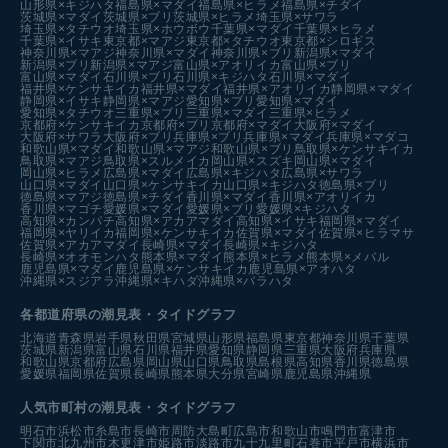
山形県×キジハタ
福島県×マダイ
福島県×ヒラメ
福島県×チダイ
茨城県×マダイ
茨城県×ブリ
茨城県×ヒラメ
埼玉県×サワラ
埼玉県×タチウオ
埼玉県×ホウボウ
千葉県×マダイ
千葉県×ヒラメ
千葉県×イサキ
東京都×マアジ
東京都×タチウオ
東京都×シロギス
神奈川県×マアジ
神奈川県×マダイ
神奈川県×ブリ
新潟県×マダイ
新潟県×ブリ
新潟県×マアジ
富山県×アオリイカ
富山県×ブリ
富山県×マダイ
石川県×ブリ
石川県×キジハタ
石川県×マダイ
福井県×ケンサキイカ
福井県×マダイ
福井県×アオリイカ
静岡県×マダイ
静岡県×イサキ
静岡県×マアジ
愛知県×ブリ
愛知県×マダイ
愛知県×タチウオ
三重県×ブリ
三重県×マダイ
三重県×ヒラメ
京都府×ケンサキイカ
京都府×ブリ
京都府×マダイ
大阪府×マダイ
大阪府×サワラ
大阪府×ブリ
兵庫県×ブリ
兵庫県×マダイ
兵庫県×マダコ
和歌山県×マダイ
和歌山県×マアジ
和歌山県×ブリ
鳥取県×ケンサキイカ
鳥取県×マアジ
鳥取県×スルメイカ
岡山県×スズキ
岡山県×マダイ
岡山県×ヒラメ
広島県×マダイ
広島県×キジハタ
広島県×サワラ
山口県×マダイ
山口県×ケンサキイカ
山口県×キジハタ
徳島県×ブリ
徳島県×マアジ
徳島県×チダイ
香川県×マダイ
香川県×アオリイカ
香川県×マゴチ
愛媛県×マダイ
愛媛県×ブリ
愛媛県×キジハタ
高知県×カンパチ
高知県×アカアマダイ
高知県×イサキ
福岡県×マダイ
福岡県×ヤリイカ
福岡県×ケンサキイカ
佐賀県×マダイ
佐賀県×ヒラマサ
佐賀県×アカアマダイ
長崎県×マダイ
長崎県×キジハタ
長崎県×オオモンハタ
熊本県×マダイ
熊本県×ヒラメ
熊本県×メバル
鹿児島県×マダイ
鹿児島県×ケンサキイカ
鹿児島県×アオハタ
沖縄県×スジアラ
沖縄県×キハダ
沖縄県×バラハタ
各都道府県の潮見表
・タイドグラフ
北海道
青森県
岩手県
秋田県
宮城県
山形県
福島県
東京都
神奈川県
千葉県
茨城県
新潟県
富山県
石川県
福井県
愛知県
静岡県
三重県
大阪府
兵庫県
和歌山県
京都府
広島県
岡山県
山口県
鳥取県
島根県
高知県
香川県
徳島県
愛媛県
福岡県
佐賀県
長崎県
熊本県
大分県
宮崎県
鹿児島県
沖縄県
人気市町村の潮見表・タイドグラフ
明石市
浜松市
糸島市
長崎市
周防大島町
広島市
和歌山市
鳴門市
富津市
下関市
北九州市
木更津市
姫路市
淡路市
九十九里町
石巻市
平戸市
横浜市