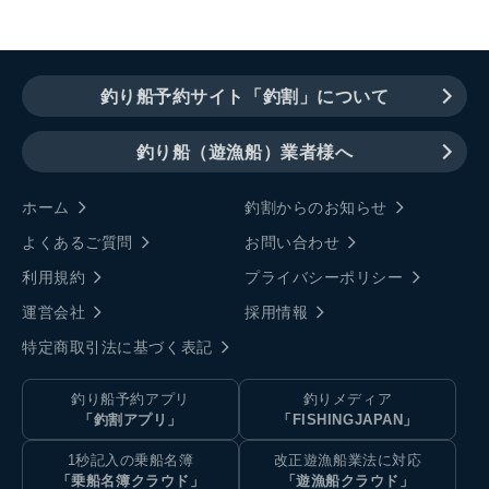
釣り船予約サイト「釣割」について
釣り船（遊漁船）業者様へ
ホーム
釣割からのお知らせ
よくあるご質問
お問い合わせ
利用規約
プライバシーポリシー
運営会社
採用情報
特定商取引法に基づく表記
釣り船予約アプリ
釣りメディア
「釣割アプリ」
「FISHINGJAPAN」
1秒記入の乗船名簿
改正遊漁船業法に対応
「乗船名簿クラウド」
「遊漁船クラウド」