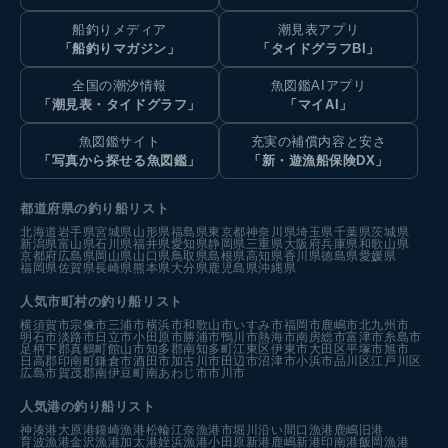
船釣りメディア
潮見表アプリ
「船釣りマガジン」
「タイドグラフBI」
全国の潮汐情報
魚図鑑AIアプリ
「潮見表・タイドグラフ」
「マイAI」
魚図鑑サイト
充実の補償内容と安さ
「写真から探せる魚図鑑」
「新・遊漁船保険DX」
都道府県の釣り船リスト
北海道
岩手県
宮城県
山形県
福島県
東京都
神奈川県
埼玉県
千葉県
茨城県
新潟県
富山県
石川県
福井県
愛知県
静岡県
三重県
大阪府
兵庫県
和歌山県
京都府
広島県
岡山県
山口県
鳥取県
島根県
高知県
香川県
徳島県
愛媛県
福岡県
佐賀県
長崎県
熊本県
大分県
鹿児島県
沖縄県
人気市町村の釣り船リスト
横須賀市
宗像市
三浦市
横浜市
和歌山市
いすみ市
福岡市
鹿嶋市
北九州市
明石市
淡路市
日立市
小田原市
勝浦市
鴨川市
熱海市
南房総市
富津市
糸島市
足柄下郡真鶴町
館山市
知多郡南知多町
江東区
伊東市
大田区
平塚市
旭市
日高郡印南町
鎌倉市
酒田市
加古川市
田辺市
沼津市
小浜市
品川区
江戸川区
広島市
賀茂郡南伊豆町
南あわじ市
市川市
人気港の釣り船リスト
神湊港
大原港
鐘崎漁港
松輪江奈漁港
市堀川沿い
間口漁港
鹿嶋旧港
育波漁港
金沢漁港
加太港
姪浜漁港
小田原新港
鹿嶋新港
印南港
飯岡漁港