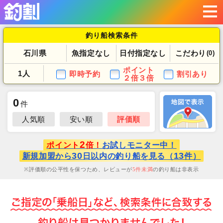
釣り船検索条件
石川県
魚指定なし
日付指定なし
こだわり
(0)
ポイント
1人
即時予約
割引あり
２倍３倍
0
件
人気順
安い順
評価順
2
ポイント
倍！
お試しモニター中！
30
13
新規加盟から
日以内の釣り船を見る（
件）
評価順の公平性を保つため、レビューが
5
件未満
の釣り船は非表示