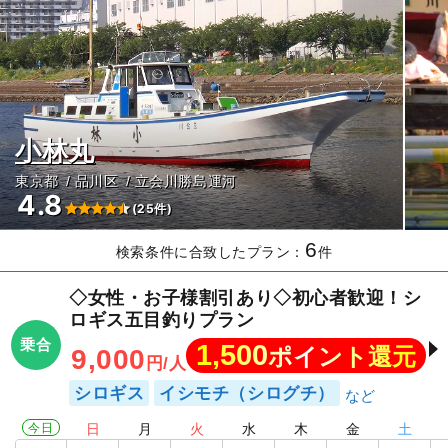
小林丸
東京都
品川区
立会川勝島運河
4.8
(25件)
6
検索条件に合致したプラン：
件
◇女性・お子様割引あり◇初心者歓迎！シ
ロギス五目釣りプラン
乗合
1,500
ポイント還元
9,000
円/人
シロギス
イシモチ（シログチ）
今日
日
月
火
水
木
金
土