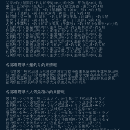
関東×釣り船
関西×釣り船
東海×釣り船
北陸・甲信越×釣り船
中国・四国×釣り船
九州・沖縄×釣り船
北海道・東北×釣り船
三浦半島（神奈川県）×釣り船
相模湾（神奈川県）×釣り船
外房（千葉県）×釣り船
東京湾（神奈川県）×釣り船
駿河湾・遠州灘（静岡県）×釣り船
伊豆半島（静岡県）×釣り船
南房（千葉県）×釣り船
九十九里・銚子（千葉県）×釣り船
内房（千葉県）×釣り船
東京湾奥（千葉県）×釣り船
神奈川県×釣り船
千葉県×釣り船
福岡県×釣り船
和歌山県×釣り船
兵庫県×釣り船
静岡県×釣り船
茨城県×釣り船
東京都×釣り船
福井県×釣り船
大阪府×釣り船
新潟県×釣り船
愛知県×釣り船
広島県×釣り船
山形県×釣り船
三重県×釣り船
宮城県×釣り船
京都府×釣り船
沖縄県×釣り船
長崎県×釣り船
鳥取県×釣り船
熊本県×釣り船
福島県×釣り船
鹿児島県×釣り船
岩手県×釣り船
山口県×釣り船
岡山県×釣り船
香川県×釣り船
北海道 ×釣り船
高知県×釣り船
佐賀県×釣り船
愛媛県×釣り船
埼玉県×釣り船
富山県×釣り船
石川県×釣り船
徳島県×釣り船
大分県×釣り船
島根県×釣り船
各都道府県の船釣り釣果情報
北海道
岩手県
宮城県
山形県
福島県
東京都
神奈川県
埼玉県
千葉県
茨城県
新潟県
富山県
石川県
福井県
愛知県
静岡県
三重県
大阪府
兵庫県
和歌山県
京都府
広島県
岡山県
山口県
鳥取県
島根県
高知県
香川県
徳島県
愛媛県
福岡県
佐賀県
長崎県
熊本県
大分県
鹿児島県
沖縄県
各都道府県の人気魚種の釣果情報
岩手県×マダラ
岩手県×スルメイカ
岩手県×ブリ
宮城県×ヒラメ
宮城県×マアジ
宮城県×アイナメ
山形県×マアジ
山形県×マダイ
山形県×キジハタ
福島県×マダイ
福島県×ヒラメ
福島県×チダイ
茨城県×マダイ
茨城県×ブリ
茨城県×ヒラメ
埼玉県×サワラ
埼玉県×タチウオ
埼玉県×ホウボウ
千葉県×マダイ
千葉県×ヒラメ
千葉県×イサキ
東京都×マアジ
東京都×タチウオ
東京都×シロギス
神奈川県×マアジ
神奈川県×マダイ
神奈川県×ブリ
新潟県×マダイ
新潟県×ブリ
新潟県×マアジ
富山県×アオリイカ
富山県×ブリ
富山県×マダイ
石川県×ブリ
石川県×キジハタ
石川県×マダイ
福井県×ケンサキイカ
福井県×マダイ
福井県×アオリイカ
静岡県×マダイ