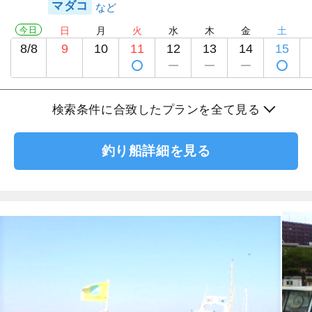
マダコ
今日
日
月
火
水
木
金
土
8/8
9
10
11
12
13
14
15
検索条件に合致したプランを全て見る
釣り船詳細を見る