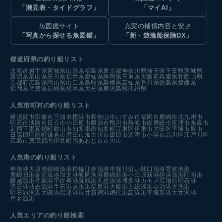
「潮見表・タイドグラフ」
「マイAI」
魚図鑑サイト
充実の補償内容と安さ
「写真から探せる魚図鑑」
「新・遊漁船保険DX」
都道府県の釣り船リスト
北海道
岩手県
宮城県
山形県
福島県
東京都
神奈川県
埼玉県
千葉県
茨城県
新潟県
富山県
石川県
福井県
愛知県
静岡県
三重県
大阪府
兵庫県
和歌山県
京都府
広島県
岡山県
山口県
鳥取県
島根県
高知県
香川県
徳島県
愛媛県
福岡県
佐賀県
長崎県
熊本県
大分県
鹿児島県
沖縄県
人気市町村の釣り船リスト
横須賀市
宗像市
三浦市
横浜市
和歌山市
いすみ市
福岡市
鹿嶋市
北九州市
明石市
淡路市
日立市
小田原市
勝浦市
鴨川市
熱海市
南房総市
富津市
糸島市
足柄下郡真鶴町
館山市
知多郡南知多町
江東区
伊東市
大田区
平塚市
旭市
日高郡印南町
鎌倉市
酒田市
加古川市
田辺市
沼津市
小浜市
品川区
江戸川区
広島市
賀茂郡南伊豆町
南あわじ市
市川市
人気港の釣り船リスト
神湊港
大原港
鐘崎漁港
松輪江奈漁港
市堀川沿い
間口漁港
育波漁港
鹿嶋旧港
金沢漁港
加太港
飯岡漁港
鹿嶋新港
小田原新港
姪浜漁港
印南港
腰越漁港
佐島港
宇佐美港
真鶴港
久慈漁港
博多港カモメ広場前
明石港
酒田港
岐志漁港
手石港
走水港
福良港
大飯港
上総湊港
寺泊港
大洗港
明石浦漁港
大磯港
福浦港
長井新宿港
網代港
高浜港
平塚新港
大井漁港
片名漁港
人気エリアの釣り船検索