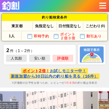
釣り船検索条件
東京都
魚指定なし
日付指定なし
こだわり
(0)
ポイント
1人
即時予約
割引あり
２倍３倍
2
1
2
件
（
～
件）
人気順
安い順
評価順
2
ポイント
倍！
お試しモニター中！
30
16
新規加盟から
日以内の釣り船を見る（
件）
評価順の公平性を保つため、レビューが
5
件未満
の釣り船は非表示