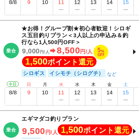
8/8
9
10
11
12
13
14
15
★お得！グループ割★初心者歓迎！シロギ
ス五目釣りプラン＜3人以上の申込み＆釣
行なら1人500円OFF＞
8,500
5
9,000
乗合
%
円/人
円/人
OFF
1,500
ポイント還元
シロギス
イシモチ（シログチ）
今日
日
月
火
水
木
金
土
8/8
9
10
11
12
13
14
15
エギマダコ釣りプラン
1,500
ポイント還元
9,500
乗合
円/人