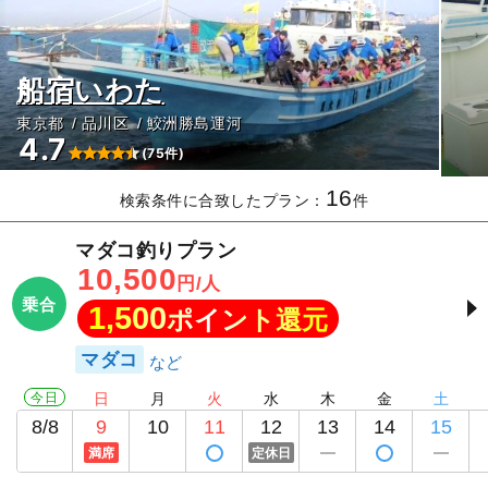
船宿いわた
東京都
品川区
鮫洲勝島運河
4.7
(75件)
16
検索条件に合致したプラン：
件
マダコ釣りプラン
10,500
円/人
乗合
1,500
ポイント還元
マダコ
今日
日
月
火
水
木
金
土
8/8
9
10
11
12
13
14
15
満席
定休日