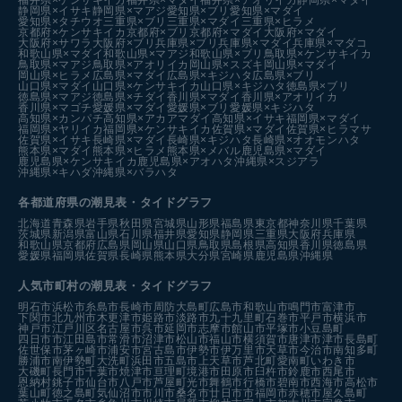
静岡県×イサキ
静岡県×マアジ
愛知県×ブリ
愛知県×マダイ
愛知県×タチウオ
三重県×ブリ
三重県×マダイ
三重県×ヒラメ
京都府×ケンサキイカ
京都府×ブリ
京都府×マダイ
大阪府×マダイ
大阪府×サワラ
大阪府×ブリ
兵庫県×ブリ
兵庫県×マダイ
兵庫県×マダコ
和歌山県×マダイ
和歌山県×マアジ
和歌山県×ブリ
鳥取県×ケンサキイカ
鳥取県×マアジ
鳥取県×アオリイカ
岡山県×スズキ
岡山県×マダイ
岡山県×ヒラメ
広島県×マダイ
広島県×キジハタ
広島県×ブリ
山口県×マダイ
山口県×ケンサキイカ
山口県×キジハタ
徳島県×ブリ
徳島県×マアジ
徳島県×チダイ
香川県×マダイ
香川県×アオリイカ
香川県×マゴチ
愛媛県×マダイ
愛媛県×ブリ
愛媛県×キジハタ
高知県×カンパチ
高知県×アカアマダイ
高知県×イサキ
福岡県×マダイ
福岡県×ヤリイカ
福岡県×ケンサキイカ
佐賀県×マダイ
佐賀県×ヒラマサ
佐賀県×イサキ
長崎県×マダイ
長崎県×キジハタ
長崎県×オオモンハタ
熊本県×マダイ
熊本県×ヒラメ
熊本県×メバル
鹿児島県×マダイ
鹿児島県×ケンサキイカ
鹿児島県×アオハタ
沖縄県×スジアラ
沖縄県×キハダ
沖縄県×バラハタ
各都道府県の潮見表
・タイドグラフ
北海道
青森県
岩手県
秋田県
宮城県
山形県
福島県
東京都
神奈川県
千葉県
茨城県
新潟県
富山県
石川県
福井県
愛知県
静岡県
三重県
大阪府
兵庫県
和歌山県
京都府
広島県
岡山県
山口県
鳥取県
島根県
高知県
香川県
徳島県
愛媛県
福岡県
佐賀県
長崎県
熊本県
大分県
宮崎県
鹿児島県
沖縄県
人気市町村の潮見表・タイドグラフ
明石市
浜松市
糸島市
長崎市
周防大島町
広島市
和歌山市
鳴門市
富津市
下関市
北九州市
木更津市
姫路市
淡路市
九十九里町
石巻市
平戸市
横浜市
神戸市
江戸川区
名古屋市
呉市
延岡市
志摩市
館山市
平塚市
小豆島町
四日市市
江田島市
常滑市
沼津市
松山市
福山市
横須賀市
唐津市
津市
長島町
佐世保市
茅ヶ崎市
浦安市
宮古島市
伊勢市
伊万里市
天草市
今治市
南知多町
勝浦市
南伊勢町
大洗町
浜田市
五島市
上天草市
芦北町
愛南町
いわき市
大磯町
長門市
千葉市
焼津市
亘理町
境港市
田原市
臼杵市
鈴鹿市
西尾市
恩納村
銚子市
仙台市
八戸市
芦屋町
光市
舞鶴市
行橋市
碧南市
西海市
高松市
葉山町
徳之島町
気仙沼市
市川市
桑名市
廿日市市
福岡市
赤穂市
屋久島町