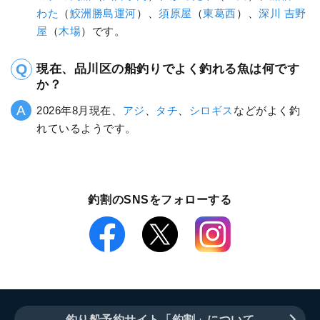
わた
（
鮫洲勝島運河
）、
須原屋
（
東葛西
）、
深川 吉野
屋
（
木場
）です。
現在、品川区の船釣りでよく釣れる魚は何です
か？
2026年8月現在、
アジ
、
タチ
、
シロギス
などがよく釣
れているようです。
釣割のSNSをフォローする
釣り船予約サイト「釣割」について