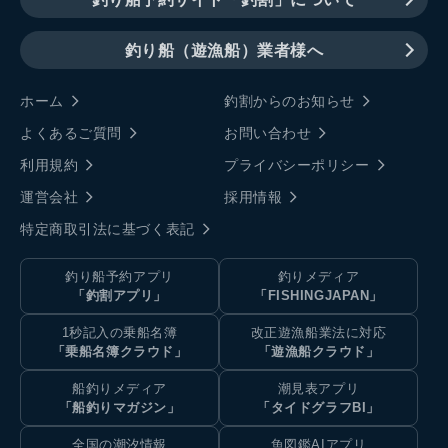
釣り船（遊漁船）業者様へ
ホーム
釣割からのお知らせ
よくあるご質問
お問い合わせ
利用規約
プライバシーポリシー
運営会社
採用情報
特定商取引法に基づく表記
釣り船予約アプリ
釣りメディア
「釣割アプリ」
「FISHINGJAPAN」
1秒記入の乗船名簿
改正遊漁船業法に対応
「乗船名簿クラウド」
「遊漁船クラウド」
船釣りメディア
潮見表アプリ
「船釣りマガジン」
「タイドグラフBI」
全国の潮汐情報
魚図鑑AIアプリ