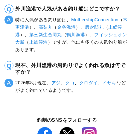
外川漁港で人気がある釣り船はどこですか？
特に人気がある釣り船は、
MothershipConnection
（
木
更津港
）、
高梨丸
（
金谷漁港
）、
彦次郎丸
（
上総湊
港
）、
第三新生合同丸
（
鴨川漁港
）、
フィッシュオン
大勝
（
上総湊港
）ですが、他にも多くの人気釣り船が
あります。
現在、外川漁港の船釣りでよく釣れる魚は何で
すか？
2026年8月現在、
アジ
、
タコ
、
クロダイ
、
イサキ
など
がよく釣れているようです。
釣割のSNSをフォローする