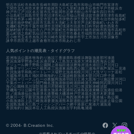
明石市
浜松市
糸島市
長崎市
周防大島町
広島市
和歌山市
鳴門市
富津市
下関市
北九州市
木更津市
姫路市
九十九里町
淡路市
石巻市
平戸市
横浜市
神戸市
江戸川区
名古屋市
呉市
延岡市
志摩市
館山市
平塚市
四日市市
小豆島町
江田島市
常滑市
沼津市
松山市
福山市
横須賀市
唐津市
津市
長島町
佐世保市
茅ヶ崎市
浦安市
宮古島市
伊勢市
伊万里市
天草市
今治市
南知多町
勝浦市
南伊勢町
浜田市
五島市
大洗町
上天草市
芦北町
愛南町
いわき市
大磯町
長門市
千葉市
焼津市
亘理町
境港市
田原市
臼杵市
鈴鹿市
西尾市
恩納村
銚子市
仙台市
八戸市
芦屋町
光市
舞鶴市
行橋市
碧南市
西海市
高松市
葉山町
徳之島町
気仙沼市
市川市
廿日市市
桑名市
福岡市
赤穂市
屋久島町
苫小牧市
玉名市
糸魚川市
川崎市
尾鷲市
柳井市
宇土市
加古川市
宗像市
諫早市
西宮市
上越市
倉敷市
出水市
南あわじ市
人気ポイントの潮見表・タイドグラフ
若洲海浜公園
本牧海釣り施設
三番瀬
鹿島港
横浜
舞阪漁港
那珂湊港
豊浜漁港
宇野港
小名浜港
貝塚人工島
加太漁港
大津港
葛西海浜公園
アジュール舞子
野島公園
閖上港
福田港
須磨海岸
清水港
旧江戸川河口
新舞子マリンパーク
相馬港
三池港
東扇島西公園
三浦海岸
南芦屋浜
二見港
片貝漁港
平和島ボートレース場
野北漁港
相模川河口
大洗マリーナ
若松
大蔵海岸
玉島Ｅ地区
碧南海釣り広場
波崎新漁港
木曽川河口
呼子港
八景島マリーナ
ふれーゆ裏
飯岡漁港
羽田
日立港
大黒海づり施設
豊川河口
千葉ポートパーク
関門橋
名護漁港
御前崎港
師崎港
天神崎
阿武隈川河口
海の公園
検見川堤防
筑後川昇開橋
室見川河口
敦賀新港
横須賀
平磯海づり公園
牛窓港
垂水漁港
本渡港
明石港
鳥取港
東幡豆漁港
佐伯港
田ノ浦漁港
仙台漁港
津名港
豊橋
大磯港
神戸空港親水護岸
木更津港
武庫川一文字
新宮漁港
吉野川河口
三角西港
洲本港
千葉港
城ヶ島公園
小島漁港
吹上浜
三崎漁港
妻鹿漁港
熊本新港
館山港
牛深
宇品波止場公園
志賀島漁港
大三島フィッシングパーク
網干港
新仁尾港
片瀬漁港
市原海釣り施設
本荘人工島
姪浜漁港
古宇利島
亀浦港
© 2004- B.Creation Inc.