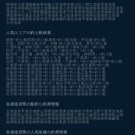
神湊港
大原港
鐘崎漁港
松輪江奈漁港
市堀川沿い
間口漁港
育波漁港
金沢漁港
鹿嶋旧港
加太港
鹿嶋新港
小田原新港
印南港
飯岡漁港
姪浜漁港
博多港カモメ広場前
腰越漁港
佐島港
宇佐美港
真鶴港
久慈漁港
岐志漁港
酒田港
明石港
走水港
手石港
福良港
上総湊港
寺泊港
明石浦漁港
大洗港
大磯港
福浦港
長井新宿港
大飯港
網代港
高浜港
平塚新港
境港中野港
大井漁港
人気エリアの釣り船検索
関東×釣り船
関西×釣り船
東海×釣り船
北陸・甲信越×釣り船
中国・四国×釣り船
九州・沖縄×釣り船
北海道・東北×釣り船
三浦半島（神奈川県）×釣り船
相模湾（神奈川県）×釣り船
外房（千葉県）×釣り船
東京湾（神奈川県）×釣り船
駿河湾・遠州灘（静岡県）×釣り船
伊豆半島（静岡県）×釣り船
南房（千葉県）×釣り船
九十九里・銚子（千葉県）×釣り船
内房（千葉県）×釣り船
東京湾奥（千葉県）×釣り船
神奈川県×釣り船
千葉県×釣り船
福岡県×釣り船
和歌山県×釣り船
兵庫県×釣り船
静岡県×釣り船
茨城県×釣り船
東京都×釣り船
福井県×釣り船
大阪府×釣り船
新潟県×釣り船
愛知県×釣り船
広島県×釣り船
山形県×釣り船
三重県×釣り船
宮城県×釣り船
京都府×釣り船
沖縄県×釣り船
長崎県×釣り船
鳥取県×釣り船
熊本県×釣り船
福島県×釣り船
鹿児島県×釣り船
岩手県×釣り船
山口県×釣り船
岡山県×釣り船
香川県×釣り船
北海道 ×釣り船
高知県×釣り船
佐賀県×釣り船
愛媛県×釣り船
埼玉県×釣り船
富山県×釣り船
石川県×釣り船
徳島県×釣り船
大分県×釣り船
島根県×釣り船
各都道府県の船釣り釣果情報
北海道
岩手県
宮城県
山形県
福島県
東京都
神奈川県
埼玉県
千葉県
茨城県
新潟県
富山県
石川県
福井県
愛知県
静岡県
三重県
大阪府
兵庫県
和歌山県
京都府
広島県
岡山県
山口県
鳥取県
島根県
高知県
香川県
徳島県
愛媛県
福岡県
佐賀県
長崎県
熊本県
大分県
鹿児島県
沖縄県
各都道府県の人気魚種の釣果情報