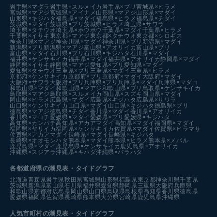
岩手県×マダラ
岩手県×スルメイカ
岩手県×ブリ
宮城県×ヒラメ
宮城県×マアジ
宮城県×アイナメ
山形県×マアジ
山形県×マダイ
山形県×キジハタ
福島県×マダイ
福島県×ヒラメ
福島県×チダイ
茨城県×マダイ
茨城県×ブリ
茨城県×ヒラメ
埼玉県×サワラ
埼玉県×タチウオ
埼玉県×ホウボウ
千葉県×マダイ
千葉県×ヒラメ
千葉県×イサキ
東京都×マアジ
東京都×タチウオ
東京都×シロギス
神奈川県×マアジ
神奈川県×マダイ
神奈川県×ブリ
新潟県×マダイ
新潟県×ブリ
新潟県×マアジ
富山県×アオリイカ
富山県×ブリ
富山県×マダイ
石川県×ブリ
石川県×キジハタ
石川県×マダイ
福井県×ケンサキイカ
福井県×マダイ
福井県×アオリイカ
静岡県×マダイ
静岡県×イサキ
静岡県×マアジ
愛知県×ブリ
愛知県×マダイ
愛知県×タチウオ
三重県×ブリ
三重県×マダイ
三重県×ヒラメ
京都府×ケンサキイカ
京都府×ブリ
京都府×マダイ
大阪府×マダイ
大阪府×サワラ
大阪府×ブリ
兵庫県×ブリ
兵庫県×マダイ
兵庫県×マダコ
和歌山県×マダイ
和歌山県×マアジ
和歌山県×ブリ
鳥取県×ケンサキイカ
鳥取県×マアジ
鳥取県×スルメイカ
岡山県×スズキ
岡山県×マダイ
岡山県×ヒラメ
広島県×マダイ
広島県×キジハタ
広島県×サワラ
山口県×ケンサキイカ
山口県×マダイ
山口県×キジハタ
徳島県×ブリ
徳島県×マアジ
徳島県×チダイ
香川県×マダイ
香川県×アオリイカ
香川県×マゴチ
愛媛県×マダイ
愛媛県×ブリ
愛媛県×キジハタ
高知県×カンパチ
高知県×アカアマダイ
高知県×マダイ
福岡県×マダイ
福岡県×ヤリイカ
福岡県×ケンサキイカ
佐賀県×マダイ
佐賀県×ヒラマサ
佐賀県×アカアマダイ
長崎県×マダイ
長崎県×キジハタ
長崎県×オオモンハタ
熊本県×マダイ
熊本県×ヒラメ
熊本県×メバル
鹿児島県×マダイ
鹿児島県×ケンサキイカ
鹿児島県×アオリイカ
沖縄県×スジアラ
沖縄県×キハダ
沖縄県×バラハタ
各都道府県の潮見表
・タイドグラフ
北海道
青森県
岩手県
秋田県
宮城県
山形県
福島県
東京都
神奈川県
千葉県
茨城県
新潟県
富山県
石川県
福井県
愛知県
静岡県
三重県
大阪府
兵庫県
和歌山県
京都府
広島県
岡山県
山口県
鳥取県
島根県
高知県
香川県
徳島県
愛媛県
福岡県
佐賀県
長崎県
熊本県
大分県
宮崎県
鹿児島県
沖縄県
人気市町村の潮見表・タイドグラフ