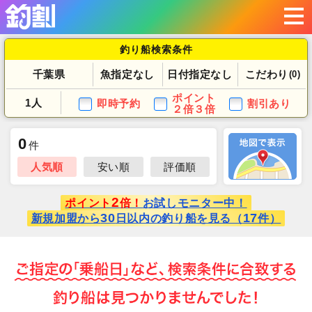
釣り船検索条件
千葉県
魚指定なし
日付指定なし
こだわり
(0)
ポイント
1人
即時予約
割引あり
２倍３倍
0
件
人気順
安い順
評価順
2
ポイント
倍！
お試しモニター中！
30
17
新規加盟から
日以内の釣り船を見る（
件）