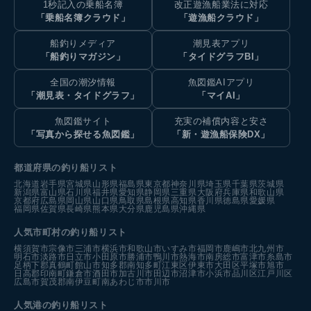
1秒記入の乗船名簿
改正遊漁船業法に対応
「乗船名簿クラウド」
「遊漁船クラウド」
船釣りメディア
潮見表アプリ
「船釣りマガジン」
「タイドグラフBI」
全国の潮汐情報
魚図鑑AIアプリ
「潮見表・タイドグラフ」
「マイAI」
魚図鑑サイト
充実の補償内容と安さ
「写真から探せる魚図鑑」
「新・遊漁船保険DX」
都道府県の釣り船リスト
北海道
岩手県
宮城県
山形県
福島県
東京都
神奈川県
埼玉県
千葉県
茨城県
新潟県
富山県
石川県
福井県
愛知県
静岡県
三重県
大阪府
兵庫県
和歌山県
京都府
広島県
岡山県
山口県
鳥取県
島根県
高知県
香川県
徳島県
愛媛県
福岡県
佐賀県
長崎県
熊本県
大分県
鹿児島県
沖縄県
人気市町村の釣り船リスト
横須賀市
宗像市
三浦市
横浜市
和歌山市
いすみ市
福岡市
鹿嶋市
北九州市
明石市
淡路市
日立市
小田原市
勝浦市
鴨川市
熱海市
南房総市
富津市
糸島市
足柄下郡真鶴町
館山市
知多郡南知多町
江東区
伊東市
大田区
平塚市
旭市
日高郡印南町
鎌倉市
酒田市
加古川市
田辺市
沼津市
小浜市
品川区
江戸川区
広島市
賀茂郡南伊豆町
南あわじ市
市川市
人気港の釣り船リスト