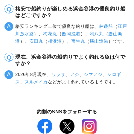
格安で船釣りが楽しめる浜金谷港の優良釣り船
はどこですか？
格安ランキング上位で優良な釣り船は、
林遊船
（
江戸
川放水路
）、
梅花丸
（
飯岡漁港
）、
利八丸
（
勝山漁
港
）、
安田丸
（
相浜港
）、
宝生丸
（
勝山漁港
）です。
現在、浜金谷港の船釣りでよく釣れる魚は何で
すか？
2026年8月現在、
ワラサ
、
アジ
、
シマアジ
、
シロギ
ス
、
スルメイカ
などがよく釣れているようです。
釣割のSNSをフォローする