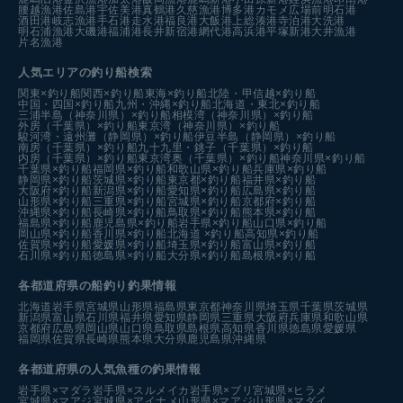
腰越漁港
佐島港
宇佐美港
真鶴港
久慈漁港
博多港カモメ広場前
明石港
酒田港
岐志漁港
手石港
走水港
福良港
大飯港
上総湊港
寺泊港
大洗港
明石浦漁港
大磯港
福浦港
長井新宿港
網代港
高浜港
平塚新港
大井漁港
片名漁港
人気エリアの釣り船検索
関東×釣り船
関西×釣り船
東海×釣り船
北陸・甲信越×釣り船
中国・四国×釣り船
九州・沖縄×釣り船
北海道・東北×釣り船
三浦半島（神奈川県）×釣り船
相模湾（神奈川県）×釣り船
外房（千葉県）×釣り船
東京湾（神奈川県）×釣り船
駿河湾・遠州灘（静岡県）×釣り船
伊豆半島（静岡県）×釣り船
南房（千葉県）×釣り船
九十九里・銚子（千葉県）×釣り船
内房（千葉県）×釣り船
東京湾奥（千葉県）×釣り船
神奈川県×釣り船
千葉県×釣り船
福岡県×釣り船
和歌山県×釣り船
兵庫県×釣り船
静岡県×釣り船
茨城県×釣り船
東京都×釣り船
福井県×釣り船
大阪府×釣り船
新潟県×釣り船
愛知県×釣り船
広島県×釣り船
山形県×釣り船
三重県×釣り船
宮城県×釣り船
京都府×釣り船
沖縄県×釣り船
長崎県×釣り船
鳥取県×釣り船
熊本県×釣り船
福島県×釣り船
鹿児島県×釣り船
岩手県×釣り船
山口県×釣り船
岡山県×釣り船
香川県×釣り船
北海道 ×釣り船
高知県×釣り船
佐賀県×釣り船
愛媛県×釣り船
埼玉県×釣り船
富山県×釣り船
石川県×釣り船
徳島県×釣り船
大分県×釣り船
島根県×釣り船
各都道府県の船釣り釣果情報
北海道
岩手県
宮城県
山形県
福島県
東京都
神奈川県
埼玉県
千葉県
茨城県
新潟県
富山県
石川県
福井県
愛知県
静岡県
三重県
大阪府
兵庫県
和歌山県
京都府
広島県
岡山県
山口県
鳥取県
島根県
高知県
香川県
徳島県
愛媛県
福岡県
佐賀県
長崎県
熊本県
大分県
鹿児島県
沖縄県
各都道府県の人気魚種の釣果情報
岩手県×マダラ
岩手県×スルメイカ
岩手県×ブリ
宮城県×ヒラメ
宮城県×マアジ
宮城県×アイナメ
山形県×マアジ
山形県×マダイ