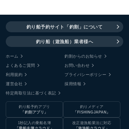
釣り船予約サイト「釣割」について
釣り船（遊漁船）業者様へ
ホーム
釣割からのお知らせ
よくあるご質問
お問い合わせ
利用規約
プライバシーポリシー
運営会社
採用情報
特定商取引法に基づく表記
釣り船予約アプリ
釣りメディア
「釣割アプリ」
「FISHINGJAPAN」
1秒記入の乗船名簿
改正遊漁船業法に対応
「乗船名簿クラウド」
「遊漁船クラウド」