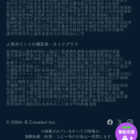
下関市
北九州市
木更津市
姫路市
淡路市
九十九里町
石巻市
平戸市
横浜市
神戸市
江戸川区
名古屋市
呉市
延岡市
志摩市
館山市
平塚市
小豆島町
四日市市
江田島市
常滑市
沼津市
松山市
福山市
横須賀市
唐津市
津市
長島町
佐世保市
茅ヶ崎市
浦安市
宮古島市
伊勢市
伊万里市
天草市
今治市
南知多町
勝浦市
南伊勢町
大洗町
浜田市
五島市
上天草市
芦北町
愛南町
いわき市
大磯町
長門市
千葉市
焼津市
亘理町
境港市
田原市
臼杵市
鈴鹿市
西尾市
恩納村
銚子市
仙台市
八戸市
芦屋町
光市
舞鶴市
行橋市
碧南市
西海市
高松市
葉山町
徳之島町
気仙沼市
市川市
桑名市
廿日市市
福岡市
赤穂市
屋久島町
苫小牧市
玉名市
糸魚川市
川崎市
尾鷲市
柳井市
宇土市
加古川市
宗像市
諫早市
西宮市
上越市
倉敷市
出水市
南あわじ市
人気ポイントの潮見表・タイドグラフ
若洲海浜公園
本牧海釣り施設
三番瀬
鹿島港
横浜
舞阪漁港
那珂湊港
豊浜漁港
宇野港
小名浜港
貝塚人工島
加太漁港
大津港
葛西海浜公園
アジュール舞子
野島公園
閖上港
福田港
須磨海岸
清水港
旧江戸川河口
新舞子マリンパーク
相馬港
三池港
東扇島西公園
三浦海岸
南芦屋浜
二見港
片貝漁港
平和島ボートレース場
野北漁港
相模川河口
大洗マリーナ
若松
大蔵海岸
玉島Ｅ地区
碧南海釣り広場
波崎新漁港
木曽川河口
呼子港
八景島マリーナ
ふれーゆ裏
飯岡漁港
羽田
日立港
大黒海づり施設
豊川河口
千葉ポートパーク
関門橋
名護漁港
御前崎港
師崎港
阿武隈川河口
天神崎
海の公園
検見川堤防
筑後川昇開橋
室見川河口
敦賀新港
横須賀
平磯海づり公園
牛窓港
垂水漁港
明石港
本渡港
鳥取港
東幡豆漁港
佐伯港
仙台漁港
田ノ浦漁港
津名港
豊橋
大磯港
神戸空港親水護岸
木更津港
武庫川一文字
新宮漁港
吉野川河口
三角西港
洲本港
千葉港
城ヶ島公園
小島漁港
吹上浜
三崎漁港
妻鹿漁港
熊本新港
館山港
牛深
宇品波止場公園
志賀島漁港
大三島フィッシングパーク
網干港
新仁尾港
片瀬漁港
市原海釣り施設
姪浜漁港
本荘人工島
古宇利島
亀浦港
© 2004- B.Creation Inc.
※掲載されているすべての情報の
無断転載・転用・コピー等の行為は一切禁じます。