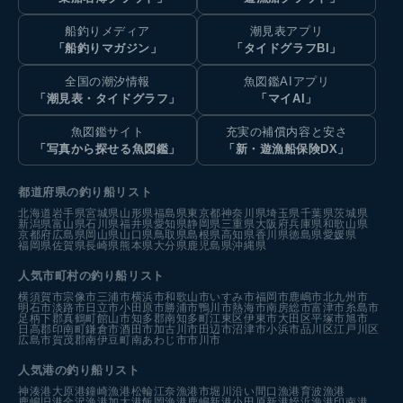
船釣りメディア
潮見表アプリ
「船釣りマガジン」
「タイドグラフBI」
全国の潮汐情報
魚図鑑AIアプリ
「潮見表・タイドグラフ」
「マイAI」
魚図鑑サイト
充実の補償内容と安さ
「写真から探せる魚図鑑」
「新・遊漁船保険DX」
都道府県の釣り船リスト
北海道
岩手県
宮城県
山形県
福島県
東京都
神奈川県
埼玉県
千葉県
茨城県
新潟県
富山県
石川県
福井県
愛知県
静岡県
三重県
大阪府
兵庫県
和歌山県
京都府
広島県
岡山県
山口県
鳥取県
島根県
高知県
香川県
徳島県
愛媛県
福岡県
佐賀県
長崎県
熊本県
大分県
鹿児島県
沖縄県
人気市町村の釣り船リスト
横須賀市
宗像市
三浦市
横浜市
和歌山市
いすみ市
福岡市
鹿嶋市
北九州市
明石市
淡路市
日立市
小田原市
勝浦市
鴨川市
熱海市
南房総市
富津市
糸島市
足柄下郡真鶴町
館山市
知多郡南知多町
江東区
伊東市
大田区
平塚市
旭市
日高郡印南町
鎌倉市
酒田市
加古川市
田辺市
沼津市
小浜市
品川区
江戸川区
広島市
賀茂郡南伊豆町
南あわじ市
市川市
人気港の釣り船リスト
神湊港
大原港
鐘崎漁港
松輪江奈漁港
市堀川沿い
間口漁港
育波漁港
鹿嶋旧港
金沢漁港
加太港
飯岡漁港
鹿嶋新港
小田原新港
姪浜漁港
印南港