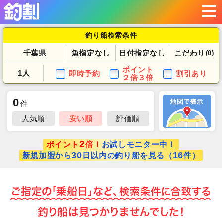
釣り船検索条件
千葉県
魚指定なし
日付指定なし
こだわり
(0)
ポイント
1人
即時予約
割引あり
２倍３倍
0
件
人気順
安い順
評価順
2
ポイント
倍！
お試しモニター中！
30
16
新規加盟から
日以内の釣り船を見る（
件）