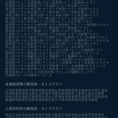
山形県×キジハタ
福島県×マダイ
福島県×ヒラメ
福島県×チダイ
茨城県×マダイ
茨城県×ブリ
茨城県×ヒラメ
埼玉県×サワラ
埼玉県×タチウオ
埼玉県×ホウボウ
千葉県×マダイ
千葉県×ヒラメ
千葉県×イサキ
東京都×マアジ
東京都×タチウオ
東京都×シロギス
神奈川県×マアジ
神奈川県×マダイ
神奈川県×ブリ
新潟県×マダイ
新潟県×ブリ
新潟県×マアジ
富山県×アオリイカ
富山県×ブリ
富山県×マダイ
石川県×ブリ
石川県×キジハタ
石川県×マダイ
福井県×ケンサキイカ
福井県×マダイ
福井県×アオリイカ
静岡県×マダイ
静岡県×イサキ
静岡県×マアジ
愛知県×ブリ
愛知県×マダイ
愛知県×タチウオ
三重県×ブリ
三重県×マダイ
三重県×ヒラメ
京都府×ケンサキイカ
京都府×ブリ
京都府×マダイ
大阪府×マダイ
大阪府×サワラ
大阪府×ブリ
兵庫県×ブリ
兵庫県×マダイ
兵庫県×マダコ
和歌山県×マダイ
和歌山県×マアジ
和歌山県×ブリ
鳥取県×ケンサキイカ
鳥取県×マアジ
鳥取県×アオリイカ
岡山県×スズキ
岡山県×マダイ
岡山県×ヒラメ
広島県×マダイ
広島県×キジハタ
広島県×ブリ
山口県×マダイ
山口県×ケンサキイカ
山口県×キジハタ
徳島県×ブリ
徳島県×マアジ
徳島県×チダイ
香川県×マダイ
香川県×アオリイカ
香川県×マゴチ
愛媛県×マダイ
愛媛県×ブリ
愛媛県×キジハタ
高知県×カンパチ
高知県×アカアマダイ
高知県×イサキ
福岡県×マダイ
福岡県×ヤリイカ
福岡県×ケンサキイカ
佐賀県×マダイ
佐賀県×ヒラマサ
佐賀県×イサキ
長崎県×マダイ
長崎県×キジハタ
長崎県×オオモンハタ
熊本県×マダイ
熊本県×ヒラメ
熊本県×メバル
鹿児島県×マダイ
鹿児島県×ケンサキイカ
鹿児島県×アオハタ
沖縄県×スジアラ
沖縄県×キハダ
沖縄県×バラハタ
各都道府県の潮見表
・タイドグラフ
北海道
青森県
岩手県
秋田県
宮城県
山形県
福島県
東京都
神奈川県
千葉県
茨城県
新潟県
富山県
石川県
福井県
愛知県
静岡県
三重県
大阪府
兵庫県
和歌山県
京都府
広島県
岡山県
山口県
鳥取県
島根県
高知県
香川県
徳島県
愛媛県
福岡県
佐賀県
長崎県
熊本県
大分県
宮崎県
鹿児島県
沖縄県
人気市町村の潮見表・タイドグラフ
明石市
浜松市
糸島市
長崎市
周防大島町
広島市
和歌山市
鳴門市
富津市