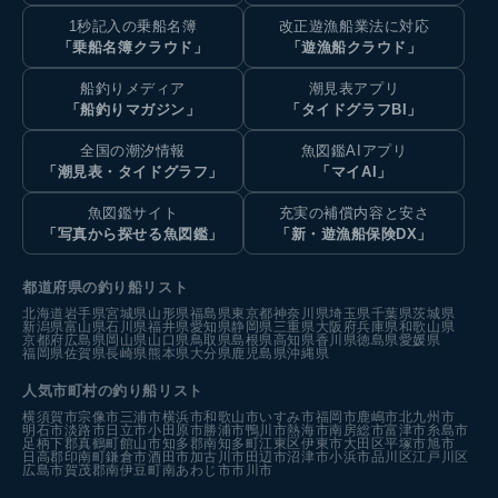
1秒記入の乗船名簿
改正遊漁船業法に対応
「乗船名簿クラウド」
「遊漁船クラウド」
船釣りメディア
潮見表アプリ
「船釣りマガジン」
「タイドグラフBI」
全国の潮汐情報
魚図鑑AIアプリ
「潮見表・タイドグラフ」
「マイAI」
魚図鑑サイト
充実の補償内容と安さ
「写真から探せる魚図鑑」
「新・遊漁船保険DX」
都道府県の釣り船リスト
北海道
岩手県
宮城県
山形県
福島県
東京都
神奈川県
埼玉県
千葉県
茨城県
新潟県
富山県
石川県
福井県
愛知県
静岡県
三重県
大阪府
兵庫県
和歌山県
京都府
広島県
岡山県
山口県
鳥取県
島根県
高知県
香川県
徳島県
愛媛県
福岡県
佐賀県
長崎県
熊本県
大分県
鹿児島県
沖縄県
人気市町村の釣り船リスト
横須賀市
宗像市
三浦市
横浜市
和歌山市
いすみ市
福岡市
鹿嶋市
北九州市
明石市
淡路市
日立市
小田原市
勝浦市
鴨川市
熱海市
南房総市
富津市
糸島市
足柄下郡真鶴町
館山市
知多郡南知多町
江東区
伊東市
大田区
平塚市
旭市
日高郡印南町
鎌倉市
酒田市
加古川市
田辺市
沼津市
小浜市
品川区
江戸川区
広島市
賀茂郡南伊豆町
南あわじ市
市川市