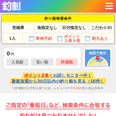
釣り船検索条件
茨城県
魚指定なし
日付指定なし
こだわり
(0)
ポイント
1人
即時予約
割引あり
２倍３倍
0
件
人気順
安い順
評価順
2
ポイント
倍！
お試しモニター中！
30
16
新規加盟から
日以内の釣り船を見る（
件）
評価順の公平性を保つため、レビューが
5
件未満
の釣り船は非表示