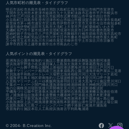
人気市町村の潮見表・タイドグラフ
明石市
浜松市
糸島市
長崎市
周防大島町
広島市
和歌山市
鳴門市
富津市
下関市
北九州市
木更津市
姫路市
九十九里町
淡路市
石巻市
平戸市
横浜市
神戸市
江戸川区
名古屋市
呉市
延岡市
志摩市
館山市
平塚市
四日市市
小豆島町
江田島市
常滑市
沼津市
松山市
福山市
横須賀市
唐津市
津市
長島町
佐世保市
茅ヶ崎市
浦安市
宮古島市
伊勢市
伊万里市
天草市
今治市
南知多町
勝浦市
南伊勢町
浜田市
五島市
大洗町
上天草市
芦北町
愛南町
いわき市
大磯町
長門市
千葉市
焼津市
亘理町
境港市
田原市
臼杵市
鈴鹿市
西尾市
恩納村
銚子市
仙台市
八戸市
芦屋町
光市
舞鶴市
行橋市
碧南市
西海市
高松市
葉山町
徳之島町
気仙沼市
市川市
廿日市市
桑名市
福岡市
赤穂市
屋久島町
苫小牧市
玉名市
糸魚川市
川崎市
尾鷲市
柳井市
宇土市
加古川市
宗像市
諫早市
西宮市
上越市
倉敷市
出水市
南あわじ市
人気ポイントの潮見表・タイドグラフ
若洲海浜公園
本牧海釣り施設
三番瀬
鹿島港
横浜
舞阪漁港
那珂湊港
豊浜漁港
宇野港
小名浜港
貝塚人工島
加太漁港
大津港
葛西海浜公園
アジュール舞子
野島公園
閖上港
福田港
須磨海岸
清水港
旧江戸川河口
新舞子マリンパーク
相馬港
三池港
東扇島西公園
三浦海岸
南芦屋浜
二見港
片貝漁港
平和島ボートレース場
野北漁港
相模川河口
大洗マリーナ
若松
大蔵海岸
玉島Ｅ地区
碧南海釣り広場
波崎新漁港
木曽川河口
呼子港
八景島マリーナ
ふれーゆ裏
飯岡漁港
羽田
日立港
大黒海づり施設
豊川河口
千葉ポートパーク
関門橋
名護漁港
御前崎港
師崎港
天神崎
阿武隈川河口
海の公園
検見川堤防
筑後川昇開橋
室見川河口
敦賀新港
横須賀
平磯海づり公園
牛窓港
垂水漁港
本渡港
明石港
鳥取港
東幡豆漁港
佐伯港
田ノ浦漁港
仙台漁港
津名港
豊橋
大磯港
神戸空港親水護岸
木更津港
武庫川一文字
新宮漁港
吉野川河口
三角西港
洲本港
千葉港
城ヶ島公園
小島漁港
吹上浜
三崎漁港
妻鹿漁港
熊本新港
館山港
牛深
宇品波止場公園
志賀島漁港
大三島フィッシングパーク
網干港
新仁尾港
片瀬漁港
市原海釣り施設
本荘人工島
姪浜漁港
古宇利島
亀浦港
© 2004- B.Creation Inc.