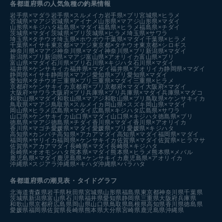
各都道府県の人気魚種の釣果情報
岩手県×マダラ
岩手県×スルメイカ
岩手県×ブリ
宮城県×ヒラメ
宮城県×マアジ
宮城県×アイナメ
山形県×マアジ
山形県×マダイ
山形県×キジハタ
福島県×マダイ
福島県×ヒラメ
福島県×チダイ
茨城県×マダイ
茨城県×ブリ
茨城県×ヒラメ
埼玉県×サワラ
埼玉県×タチウオ
埼玉県×ホウボウ
千葉県×マダイ
千葉県×ヒラメ
千葉県×イサキ
東京都×マアジ
東京都×タチウオ
東京都×シロギス
神奈川県×マアジ
神奈川県×マダイ
神奈川県×ブリ
新潟県×マダイ
新潟県×ブリ
新潟県×マアジ
富山県×アオリイカ
富山県×ブリ
富山県×マダイ
石川県×ブリ
石川県×キジハタ
石川県×マダイ
福井県×ケンサキイカ
福井県×マダイ
福井県×アオリイカ
静岡県×マダイ
静岡県×イサキ
静岡県×マアジ
愛知県×ブリ
愛知県×マダイ
愛知県×タチウオ
三重県×ブリ
三重県×マダイ
三重県×ヒラメ
京都府×ケンサキイカ
京都府×ブリ
京都府×マダイ
大阪府×マダイ
大阪府×サワラ
大阪府×ブリ
兵庫県×ブリ
兵庫県×マダイ
兵庫県×マダコ
和歌山県×マダイ
和歌山県×マアジ
和歌山県×ブリ
鳥取県×ケンサキイカ
鳥取県×マアジ
鳥取県×スルメイカ
岡山県×スズキ
岡山県×マダイ
岡山県×ヒラメ
広島県×マダイ
広島県×キジハタ
広島県×サワラ
山口県×ケンサキイカ
山口県×マダイ
山口県×キジハタ
徳島県×ブリ
徳島県×マアジ
徳島県×チダイ
香川県×マダイ
香川県×アオリイカ
香川県×マゴチ
愛媛県×マダイ
愛媛県×ブリ
愛媛県×キジハタ
高知県×カンパチ
高知県×アカアマダイ
高知県×マダイ
福岡県×マダイ
福岡県×ヤリイカ
福岡県×ケンサキイカ
佐賀県×マダイ
佐賀県×ヒラマサ
佐賀県×アカアマダイ
長崎県×マダイ
長崎県×キジハタ
長崎県×オオモンハタ
熊本県×マダイ
熊本県×ヒラメ
熊本県×メバル
鹿児島県×マダイ
鹿児島県×ケンサキイカ
鹿児島県×アオリイカ
沖縄県×スジアラ
沖縄県×キハダ
沖縄県×バラハタ
各都道府県の潮見表
・タイドグラフ
北海道
青森県
岩手県
秋田県
宮城県
山形県
福島県
東京都
神奈川県
千葉県
茨城県
新潟県
富山県
石川県
福井県
愛知県
静岡県
三重県
大阪府
兵庫県
和歌山県
京都府
広島県
岡山県
山口県
鳥取県
島根県
高知県
香川県
徳島県
愛媛県
福岡県
佐賀県
長崎県
熊本県
大分県
宮崎県
鹿児島県
沖縄県