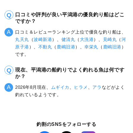
口コミや評判が良い平潟港の優良釣り船はどこ
ですか？
口コミ＆レビューランキング上位で優良な釣り船は、
丸天丸
（
波崎新港
）、
健清丸
（
大洗港
）、
見崎丸
（
河
原子港
）、
不動丸
（
鹿嶋旧港
）、
幸栄丸
（
鹿嶋旧港
）
です。
現在、平潟港の船釣りでよく釣れる魚は何です
か？
2026年8月現在、
ムギイカ
、
ヒラメ
、
アラ
などがよく
釣れているようです。
釣割のSNSをフォローする