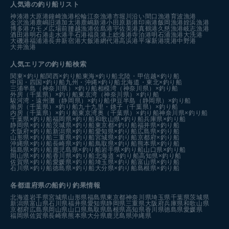
人気港の釣り船リスト
神湊港
大原港
鐘崎漁港
松輪江奈漁港
市堀川沿い
間口漁港
育波漁港
金沢漁港
鹿嶋旧港
加太港
鹿嶋新港
小田原新港
印南港
飯岡漁港
姪浜漁港
博多港カモメ広場前
腰越漁港
佐島港
宇佐美港
真鶴港
久慈漁港
岐志漁港
酒田港
明石港
走水港
手石港
福良港
上総湊港
寺泊港
明石浦漁港
大洗港
大磯港
福浦港
長井新宿港
大飯港
網代港
高浜港
平塚新港
境港中野港
大井漁港
人気エリアの釣り船検索
関東×釣り船
関西×釣り船
東海×釣り船
北陸・甲信越×釣り船
中国・四国×釣り船
九州・沖縄×釣り船
北海道・東北×釣り船
三浦半島（神奈川県）×釣り船
相模湾（神奈川県）×釣り船
外房（千葉県）×釣り船
東京湾（神奈川県）×釣り船
駿河湾・遠州灘（静岡県）×釣り船
伊豆半島（静岡県）×釣り船
南房（千葉県）×釣り船
九十九里・銚子（千葉県）×釣り船
内房（千葉県）×釣り船
東京湾奥（千葉県）×釣り船
神奈川県×釣り船
千葉県×釣り船
福岡県×釣り船
和歌山県×釣り船
兵庫県×釣り船
静岡県×釣り船
茨城県×釣り船
東京都×釣り船
福井県×釣り船
大阪府×釣り船
新潟県×釣り船
愛知県×釣り船
広島県×釣り船
山形県×釣り船
三重県×釣り船
宮城県×釣り船
京都府×釣り船
沖縄県×釣り船
長崎県×釣り船
鳥取県×釣り船
熊本県×釣り船
福島県×釣り船
鹿児島県×釣り船
岩手県×釣り船
山口県×釣り船
岡山県×釣り船
香川県×釣り船
北海道 ×釣り船
高知県×釣り船
佐賀県×釣り船
愛媛県×釣り船
埼玉県×釣り船
富山県×釣り船
石川県×釣り船
徳島県×釣り船
大分県×釣り船
島根県×釣り船
各都道府県の船釣り釣果情報
北海道
岩手県
宮城県
山形県
福島県
東京都
神奈川県
埼玉県
千葉県
茨城県
新潟県
富山県
石川県
福井県
愛知県
静岡県
三重県
大阪府
兵庫県
和歌山県
京都府
広島県
岡山県
山口県
鳥取県
島根県
高知県
香川県
徳島県
愛媛県
福岡県
佐賀県
長崎県
熊本県
大分県
鹿児島県
沖縄県