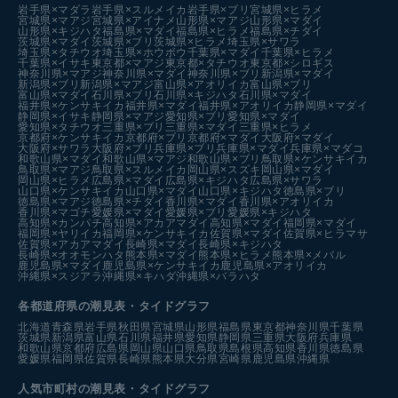
岩手県×マダラ
岩手県×スルメイカ
岩手県×ブリ
宮城県×ヒラメ
宮城県×マアジ
宮城県×アイナメ
山形県×マアジ
山形県×マダイ
山形県×キジハタ
福島県×マダイ
福島県×ヒラメ
福島県×チダイ
茨城県×マダイ
茨城県×ブリ
茨城県×ヒラメ
埼玉県×サワラ
埼玉県×タチウオ
埼玉県×ホウボウ
千葉県×マダイ
千葉県×ヒラメ
千葉県×イサキ
東京都×マアジ
東京都×タチウオ
東京都×シロギス
神奈川県×マアジ
神奈川県×マダイ
神奈川県×ブリ
新潟県×マダイ
新潟県×ブリ
新潟県×マアジ
富山県×アオリイカ
富山県×ブリ
富山県×マダイ
石川県×ブリ
石川県×キジハタ
石川県×マダイ
福井県×ケンサキイカ
福井県×マダイ
福井県×アオリイカ
静岡県×マダイ
静岡県×イサキ
静岡県×マアジ
愛知県×ブリ
愛知県×マダイ
愛知県×タチウオ
三重県×ブリ
三重県×マダイ
三重県×ヒラメ
京都府×ケンサキイカ
京都府×ブリ
京都府×マダイ
大阪府×マダイ
大阪府×サワラ
大阪府×ブリ
兵庫県×ブリ
兵庫県×マダイ
兵庫県×マダコ
和歌山県×マダイ
和歌山県×マアジ
和歌山県×ブリ
鳥取県×ケンサキイカ
鳥取県×マアジ
鳥取県×スルメイカ
岡山県×スズキ
岡山県×マダイ
岡山県×ヒラメ
広島県×マダイ
広島県×キジハタ
広島県×サワラ
山口県×ケンサキイカ
山口県×マダイ
山口県×キジハタ
徳島県×ブリ
徳島県×マアジ
徳島県×チダイ
香川県×マダイ
香川県×アオリイカ
香川県×マゴチ
愛媛県×マダイ
愛媛県×ブリ
愛媛県×キジハタ
高知県×カンパチ
高知県×アカアマダイ
高知県×マダイ
福岡県×マダイ
福岡県×ヤリイカ
福岡県×ケンサキイカ
佐賀県×マダイ
佐賀県×ヒラマサ
佐賀県×アカアマダイ
長崎県×マダイ
長崎県×キジハタ
長崎県×オオモンハタ
熊本県×マダイ
熊本県×ヒラメ
熊本県×メバル
鹿児島県×マダイ
鹿児島県×ケンサキイカ
鹿児島県×アオリイカ
沖縄県×スジアラ
沖縄県×キハダ
沖縄県×バラハタ
各都道府県の潮見表
・タイドグラフ
北海道
青森県
岩手県
秋田県
宮城県
山形県
福島県
東京都
神奈川県
千葉県
茨城県
新潟県
富山県
石川県
福井県
愛知県
静岡県
三重県
大阪府
兵庫県
和歌山県
京都府
広島県
岡山県
山口県
鳥取県
島根県
高知県
香川県
徳島県
愛媛県
福岡県
佐賀県
長崎県
熊本県
大分県
宮崎県
鹿児島県
沖縄県
人気市町村の潮見表・タイドグラフ