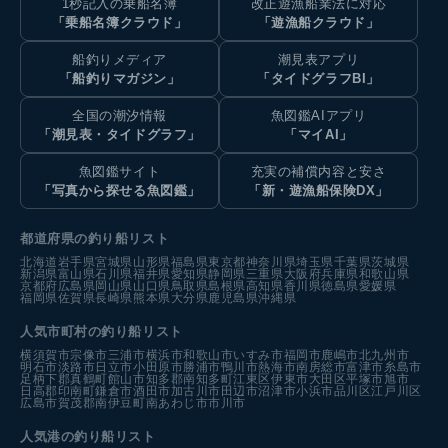
1秒記入の乗船名簿
改正遊漁船業法に対応
「乗船名簿クラウド」
「遊漁船クラウド」
船釣りメディア
潮見表アプリ
「船釣りマガジン」
「タイドグラフBI」
全国の潮汐情報
魚図鑑AIアプリ
「潮見表・タイドグラフ」
「マイAI」
魚図鑑サイト
充実の補償内容と安さ
「写真から探せる魚図鑑」
「新・遊漁船保険DX」
都道府県の釣り船リスト
北海道
岩手県
宮城県
山形県
福島県
東京都
神奈川県
埼玉県
千葉県
茨城県
新潟県
富山県
石川県
福井県
愛知県
静岡県
三重県
大阪府
兵庫県
和歌山県
京都府
広島県
岡山県
山口県
鳥取県
島根県
高知県
香川県
徳島県
愛媛県
福岡県
佐賀県
長崎県
熊本県
大分県
鹿児島県
沖縄県
人気市町村の釣り船リスト
横須賀市
宗像市
三浦市
横浜市
和歌山市
いすみ市
福岡市
鹿嶋市
北九州市
明石市
淡路市
日立市
小田原市
勝浦市
鴨川市
熱海市
南房総市
富津市
糸島市
足柄下郡真鶴町
館山市
知多郡南知多町
江東区
伊東市
大田区
平塚市
旭市
日高郡印南町
鎌倉市
酒田市
加古川市
田辺市
沼津市
小浜市
品川区
江戸川区
広島市
賀茂郡南伊豆町
南あわじ市
市川市
人気港の釣り船リスト