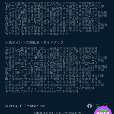
明石市
浜松市
糸島市
長崎市
周防大島町
広島市
和歌山市
鳴門市
富津市
下関市
北九州市
木更津市
姫路市
九十九里町
淡路市
石巻市
平戸市
横浜市
神戸市
江戸川区
名古屋市
呉市
延岡市
志摩市
館山市
平塚市
四日市市
小豆島町
江田島市
常滑市
沼津市
松山市
福山市
横須賀市
唐津市
津市
長島町
佐世保市
茅ヶ崎市
浦安市
宮古島市
伊勢市
伊万里市
天草市
今治市
南知多町
勝浦市
南伊勢町
浜田市
五島市
大洗町
上天草市
芦北町
愛南町
いわき市
大磯町
長門市
千葉市
焼津市
亘理町
境港市
田原市
臼杵市
鈴鹿市
西尾市
恩納村
銚子市
仙台市
八戸市
芦屋町
光市
舞鶴市
行橋市
碧南市
西海市
高松市
葉山町
徳之島町
気仙沼市
市川市
廿日市市
桑名市
福岡市
赤穂市
屋久島町
苫小牧市
玉名市
糸魚川市
川崎市
尾鷲市
柳井市
宇土市
加古川市
宗像市
諫早市
西宮市
上越市
倉敷市
出水市
南あわじ市
人気ポイントの潮見表・タイドグラフ
若洲海浜公園
本牧海釣り施設
三番瀬
鹿島港
横浜
舞阪漁港
那珂湊港
豊浜漁港
宇野港
小名浜港
貝塚人工島
加太漁港
大津港
葛西海浜公園
アジュール舞子
野島公園
閖上港
福田港
須磨海岸
清水港
旧江戸川河口
新舞子マリンパーク
相馬港
三池港
東扇島西公園
三浦海岸
南芦屋浜
二見港
片貝漁港
平和島ボートレース場
野北漁港
相模川河口
大洗マリーナ
若松
大蔵海岸
玉島Ｅ地区
碧南海釣り広場
波崎新漁港
木曽川河口
呼子港
八景島マリーナ
ふれーゆ裏
飯岡漁港
羽田
日立港
大黒海づり施設
豊川河口
千葉ポートパーク
関門橋
名護漁港
御前崎港
師崎港
天神崎
阿武隈川河口
海の公園
検見川堤防
筑後川昇開橋
室見川河口
敦賀新港
横須賀
平磯海づり公園
牛窓港
垂水漁港
本渡港
明石港
鳥取港
東幡豆漁港
佐伯港
田ノ浦漁港
仙台漁港
津名港
豊橋
大磯港
神戸空港親水護岸
木更津港
武庫川一文字
新宮漁港
吉野川河口
三角西港
洲本港
千葉港
城ヶ島公園
小島漁港
吹上浜
三崎漁港
妻鹿漁港
熊本新港
館山港
牛深
宇品波止場公園
志賀島漁港
大三島フィッシングパーク
網干港
新仁尾港
片瀬漁港
市原海釣り施設
本荘人工島
姪浜漁港
古宇利島
亀浦港
© 2004- B.Creation Inc.
※掲載されているすべての情報の