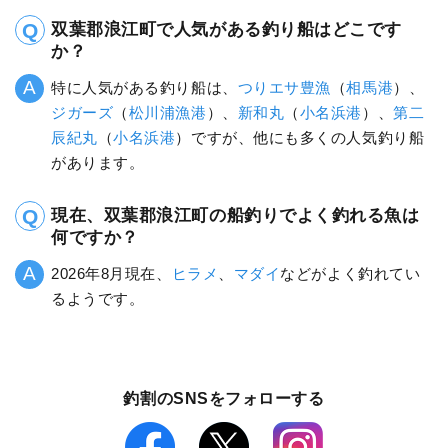
双葉郡浪江町で人気がある釣り船はどこです
か？
特に人気がある釣り船は、
つりエサ豊漁
（
相馬港
）、
ジガーズ
（
松川浦漁港
）、
新和丸
（
小名浜港
）、
第二
辰紀丸
（
小名浜港
）ですが、他にも多くの人気釣り船
があります。
現在、双葉郡浪江町の船釣りでよく釣れる魚は
何ですか？
2026年8月現在、
ヒラメ
、
マダイ
などがよく釣れてい
るようです。
釣割のSNSをフォローする