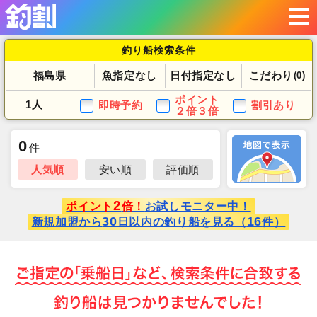
釣り船検索条件
福島県
魚指定なし
日付指定なし
こだわり
(0)
ポイント
1人
即時予約
割引あり
２倍３倍
0
件
人気順
安い順
評価順
2
ポイント
倍！
お試しモニター中！
30
16
新規加盟から
日以内の釣り船を見る（
件）