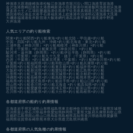
神湊港
大原港
鐘崎漁港
松輪江奈漁港
市堀川沿い
間口漁港
育波漁港
金沢漁港
鹿嶋旧港
加太港
鹿嶋新港
小田原新港
印南港
飯岡漁港
姪浜漁港
博多港カモメ広場前
腰越漁港
佐島港
宇佐美港
真鶴港
久慈漁港
岐志漁港
酒田港
明石港
走水港
手石港
福良港
上総湊港
寺泊港
明石浦漁港
大洗港
大磯港
福浦港
長井新宿港
大飯港
網代港
高浜港
平塚新港
境港中野港
大井漁港
人気エリアの釣り船検索
関東×釣り船
関西×釣り船
東海×釣り船
北陸・甲信越×釣り船
中国・四国×釣り船
九州・沖縄×釣り船
北海道・東北×釣り船
三浦半島（神奈川県）×釣り船
相模湾（神奈川県）×釣り船
外房（千葉県）×釣り船
東京湾（神奈川県）×釣り船
駿河湾・遠州灘（静岡県）×釣り船
伊豆半島（静岡県）×釣り船
南房（千葉県）×釣り船
九十九里・銚子（千葉県）×釣り船
内房（千葉県）×釣り船
東京湾奥（千葉県）×釣り船
神奈川県×釣り船
千葉県×釣り船
福岡県×釣り船
和歌山県×釣り船
兵庫県×釣り船
静岡県×釣り船
茨城県×釣り船
東京都×釣り船
福井県×釣り船
大阪府×釣り船
新潟県×釣り船
愛知県×釣り船
広島県×釣り船
山形県×釣り船
三重県×釣り船
宮城県×釣り船
京都府×釣り船
沖縄県×釣り船
長崎県×釣り船
鳥取県×釣り船
熊本県×釣り船
福島県×釣り船
鹿児島県×釣り船
岩手県×釣り船
山口県×釣り船
岡山県×釣り船
香川県×釣り船
北海道 ×釣り船
高知県×釣り船
佐賀県×釣り船
愛媛県×釣り船
埼玉県×釣り船
富山県×釣り船
石川県×釣り船
徳島県×釣り船
大分県×釣り船
島根県×釣り船
各都道府県の船釣り釣果情報
北海道
岩手県
宮城県
山形県
福島県
東京都
神奈川県
埼玉県
千葉県
茨城県
新潟県
富山県
石川県
福井県
愛知県
静岡県
三重県
大阪府
兵庫県
和歌山県
京都府
広島県
岡山県
山口県
鳥取県
島根県
高知県
香川県
徳島県
愛媛県
福岡県
佐賀県
長崎県
熊本県
大分県
鹿児島県
沖縄県
各都道府県の人気魚種の釣果情報