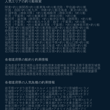
人気エリアの釣り船検索
関東×釣り船
関西×釣り船
東海×釣り船
北陸・甲信越×釣り船
中国・四国×釣り船
九州・沖縄×釣り船
北海道・東北×釣り船
三浦半島（神奈川県）×釣り船
相模湾（神奈川県）×釣り船
外房（千葉県）×釣り船
東京湾（神奈川県）×釣り船
駿河湾・遠州灘（静岡県）×釣り船
伊豆半島（静岡県）×釣り船
南房（千葉県）×釣り船
九十九里・銚子（千葉県）×釣り船
内房（千葉県）×釣り船
東京湾奥（千葉県）×釣り船
神奈川県×釣り船
千葉県×釣り船
福岡県×釣り船
和歌山県×釣り船
兵庫県×釣り船
静岡県×釣り船
茨城県×釣り船
東京都×釣り船
福井県×釣り船
大阪府×釣り船
新潟県×釣り船
愛知県×釣り船
広島県×釣り船
山形県×釣り船
三重県×釣り船
宮城県×釣り船
京都府×釣り船
沖縄県×釣り船
長崎県×釣り船
鳥取県×釣り船
熊本県×釣り船
福島県×釣り船
鹿児島県×釣り船
岩手県×釣り船
山口県×釣り船
岡山県×釣り船
香川県×釣り船
北海道 ×釣り船
高知県×釣り船
佐賀県×釣り船
愛媛県×釣り船
埼玉県×釣り船
富山県×釣り船
石川県×釣り船
徳島県×釣り船
大分県×釣り船
島根県×釣り船
各都道府県の船釣り釣果情報
北海道
岩手県
宮城県
山形県
福島県
東京都
神奈川県
埼玉県
千葉県
茨城県
新潟県
富山県
石川県
福井県
愛知県
静岡県
三重県
大阪府
兵庫県
和歌山県
京都府
広島県
岡山県
山口県
鳥取県
島根県
高知県
香川県
徳島県
愛媛県
福岡県
佐賀県
長崎県
熊本県
大分県
鹿児島県
沖縄県
各都道府県の人気魚種の釣果情報
岩手県×マダラ
岩手県×スルメイカ
岩手県×ブリ
宮城県×ヒラメ
宮城県×マアジ
宮城県×アイナメ
山形県×マアジ
山形県×マダイ
山形県×キジハタ
福島県×マダイ
福島県×ヒラメ
福島県×チダイ
茨城県×マダイ
茨城県×ブリ
茨城県×ヒラメ
埼玉県×サワラ
埼玉県×タチウオ
埼玉県×ホウボウ
千葉県×マダイ
千葉県×ヒラメ
千葉県×イサキ
東京都×マアジ
東京都×タチウオ
東京都×シロギス
神奈川県×マアジ
神奈川県×マダイ
神奈川県×ブリ
新潟県×マダイ
新潟県×ブリ
新潟県×マアジ
富山県×アオリイカ
富山県×ブリ