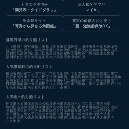
全国の潮汐情報
魚図鑑AIアプリ
「潮見表・タイドグラフ」
「マイAI」
魚図鑑サイト
充実の補償内容と安さ
「写真から探せる魚図鑑」
「新・遊漁船保険DX」
都道府県の釣り船リスト
北海道
岩手県
宮城県
山形県
福島県
東京都
神奈川県
埼玉県
千葉県
茨城県
新潟県
富山県
石川県
福井県
愛知県
静岡県
三重県
大阪府
兵庫県
和歌山県
京都府
広島県
岡山県
山口県
鳥取県
島根県
高知県
香川県
徳島県
愛媛県
福岡県
佐賀県
長崎県
熊本県
大分県
鹿児島県
沖縄県
人気市町村の釣り船リスト
横須賀市
宗像市
三浦市
横浜市
和歌山市
いすみ市
福岡市
鹿嶋市
北九州市
明石市
淡路市
日立市
小田原市
勝浦市
鴨川市
熱海市
南房総市
富津市
糸島市
足柄下郡真鶴町
館山市
知多郡南知多町
江東区
伊東市
大田区
平塚市
旭市
日高郡印南町
鎌倉市
酒田市
加古川市
田辺市
沼津市
小浜市
品川区
江戸川区
広島市
賀茂郡南伊豆町
南あわじ市
市川市
人気港の釣り船リスト
神湊港
大原港
鐘崎漁港
松輪江奈漁港
市堀川沿い
間口漁港
育波漁港
鹿嶋旧港
金沢漁港
加太港
飯岡漁港
鹿嶋新港
小田原新港
姪浜漁港
印南港
腰越漁港
佐島港
宇佐美港
真鶴港
久慈漁港
博多港カモメ広場前
明石港
酒田港
岐志漁港
手石港
走水港
福良港
大飯港
上総湊港
寺泊港
大洗港
明石浦漁港
大磯港
福浦港
長井新宿港
網代港
高浜港
平塚新港
大井漁港
片名漁港