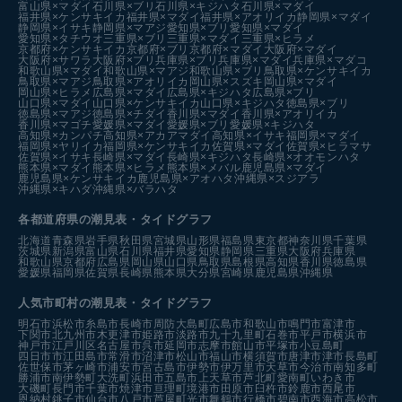
富山県×マダイ
石川県×ブリ
石川県×キジハタ
石川県×マダイ
福井県×ケンサキイカ
福井県×マダイ
福井県×アオリイカ
静岡県×マダイ
静岡県×イサキ
静岡県×マアジ
愛知県×ブリ
愛知県×マダイ
愛知県×タチウオ
三重県×ブリ
三重県×マダイ
三重県×ヒラメ
京都府×ケンサキイカ
京都府×ブリ
京都府×マダイ
大阪府×マダイ
大阪府×サワラ
大阪府×ブリ
兵庫県×ブリ
兵庫県×マダイ
兵庫県×マダコ
和歌山県×マダイ
和歌山県×マアジ
和歌山県×ブリ
鳥取県×ケンサキイカ
鳥取県×マアジ
鳥取県×アオリイカ
岡山県×スズキ
岡山県×マダイ
岡山県×ヒラメ
広島県×マダイ
広島県×キジハタ
広島県×ブリ
山口県×マダイ
山口県×ケンサキイカ
山口県×キジハタ
徳島県×ブリ
徳島県×マアジ
徳島県×チダイ
香川県×マダイ
香川県×アオリイカ
香川県×マゴチ
愛媛県×マダイ
愛媛県×ブリ
愛媛県×キジハタ
高知県×カンパチ
高知県×アカアマダイ
高知県×イサキ
福岡県×マダイ
福岡県×ヤリイカ
福岡県×ケンサキイカ
佐賀県×マダイ
佐賀県×ヒラマサ
佐賀県×イサキ
長崎県×マダイ
長崎県×キジハタ
長崎県×オオモンハタ
熊本県×マダイ
熊本県×ヒラメ
熊本県×メバル
鹿児島県×マダイ
鹿児島県×ケンサキイカ
鹿児島県×アオハタ
沖縄県×スジアラ
沖縄県×キハダ
沖縄県×バラハタ
各都道府県の潮見表
・タイドグラフ
北海道
青森県
岩手県
秋田県
宮城県
山形県
福島県
東京都
神奈川県
千葉県
茨城県
新潟県
富山県
石川県
福井県
愛知県
静岡県
三重県
大阪府
兵庫県
和歌山県
京都府
広島県
岡山県
山口県
鳥取県
島根県
高知県
香川県
徳島県
愛媛県
福岡県
佐賀県
長崎県
熊本県
大分県
宮崎県
鹿児島県
沖縄県
人気市町村の潮見表・タイドグラフ
明石市
浜松市
糸島市
長崎市
周防大島町
広島市
和歌山市
鳴門市
富津市
下関市
北九州市
木更津市
姫路市
淡路市
九十九里町
石巻市
平戸市
横浜市
神戸市
江戸川区
名古屋市
呉市
延岡市
志摩市
館山市
平塚市
小豆島町
四日市市
江田島市
常滑市
沼津市
松山市
福山市
横須賀市
唐津市
津市
長島町
佐世保市
茅ヶ崎市
浦安市
宮古島市
伊勢市
伊万里市
天草市
今治市
南知多町
勝浦市
南伊勢町
大洗町
浜田市
五島市
上天草市
芦北町
愛南町
いわき市
大磯町
長門市
千葉市
焼津市
亘理町
境港市
田原市
臼杵市
鈴鹿市
西尾市
恩納村
銚子市
仙台市
八戸市
芦屋町
光市
舞鶴市
行橋市
碧南市
西海市
高松市