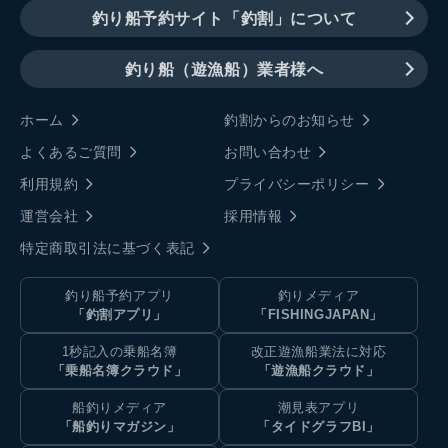
釣り船予約サイト「釣割」について
釣り船（遊漁船）業者様へ
ホーム
釣割からのお知らせ
よくあるご質問
お問い合わせ
利用規約
プライバシーポリシー
運営会社
採用情報
特定商取引法に基づく表記
釣り船予約アプリ
釣りメディア
「釣割アプリ」
「FISHINGJAPAN」
1秒記入の乗船名簿
改正遊漁船業法に対応
「乗船名簿クラウド」
「遊漁船クラウド」
船釣りメディア
潮見表アプリ
「船釣りマガジン」
「タイドグラフBI」