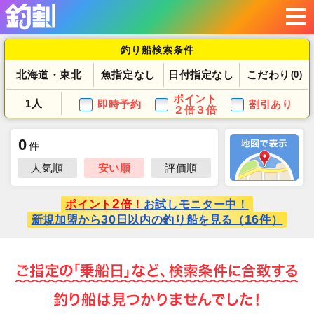
釣り船検索条件
北海道・東北
魚指定なし
日付指定なし
こだわり
(0)
ポイント
1人
即時予約
割引あり
２倍３倍
0
件
人気順
安い順
評価順
2
ポイント
倍！
お試しモニター中！
30
16
新規加盟から
日以内の釣り船を見る（
件）