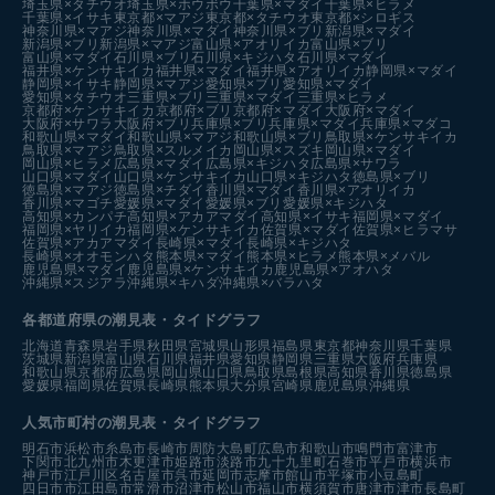
埼玉県×タチウオ
埼玉県×ホウボウ
千葉県×マダイ
千葉県×ヒラメ
千葉県×イサキ
東京都×マアジ
東京都×タチウオ
東京都×シロギス
神奈川県×マアジ
神奈川県×マダイ
神奈川県×ブリ
新潟県×マダイ
新潟県×ブリ
新潟県×マアジ
富山県×アオリイカ
富山県×ブリ
富山県×マダイ
石川県×ブリ
石川県×キジハタ
石川県×マダイ
福井県×ケンサキイカ
福井県×マダイ
福井県×アオリイカ
静岡県×マダイ
静岡県×イサキ
静岡県×マアジ
愛知県×ブリ
愛知県×マダイ
愛知県×タチウオ
三重県×ブリ
三重県×マダイ
三重県×ヒラメ
京都府×ケンサキイカ
京都府×ブリ
京都府×マダイ
大阪府×マダイ
大阪府×サワラ
大阪府×ブリ
兵庫県×ブリ
兵庫県×マダイ
兵庫県×マダコ
和歌山県×マダイ
和歌山県×マアジ
和歌山県×ブリ
鳥取県×ケンサキイカ
鳥取県×マアジ
鳥取県×スルメイカ
岡山県×スズキ
岡山県×マダイ
岡山県×ヒラメ
広島県×マダイ
広島県×キジハタ
広島県×サワラ
山口県×マダイ
山口県×ケンサキイカ
山口県×キジハタ
徳島県×ブリ
徳島県×マアジ
徳島県×チダイ
香川県×マダイ
香川県×アオリイカ
香川県×マゴチ
愛媛県×マダイ
愛媛県×ブリ
愛媛県×キジハタ
高知県×カンパチ
高知県×アカアマダイ
高知県×イサキ
福岡県×マダイ
福岡県×ヤリイカ
福岡県×ケンサキイカ
佐賀県×マダイ
佐賀県×ヒラマサ
佐賀県×アカアマダイ
長崎県×マダイ
長崎県×キジハタ
長崎県×オオモンハタ
熊本県×マダイ
熊本県×ヒラメ
熊本県×メバル
鹿児島県×マダイ
鹿児島県×ケンサキイカ
鹿児島県×アオハタ
沖縄県×スジアラ
沖縄県×キハダ
沖縄県×バラハタ
各都道府県の潮見表
・タイドグラフ
北海道
青森県
岩手県
秋田県
宮城県
山形県
福島県
東京都
神奈川県
千葉県
茨城県
新潟県
富山県
石川県
福井県
愛知県
静岡県
三重県
大阪府
兵庫県
和歌山県
京都府
広島県
岡山県
山口県
鳥取県
島根県
高知県
香川県
徳島県
愛媛県
福岡県
佐賀県
長崎県
熊本県
大分県
宮崎県
鹿児島県
沖縄県
人気市町村の潮見表・タイドグラフ
明石市
浜松市
糸島市
長崎市
周防大島町
広島市
和歌山市
鳴門市
富津市
下関市
北九州市
木更津市
姫路市
淡路市
九十九里町
石巻市
平戸市
横浜市
神戸市
江戸川区
名古屋市
呉市
延岡市
志摩市
館山市
平塚市
小豆島町
四日市市
江田島市
常滑市
沼津市
松山市
福山市
横須賀市
唐津市
津市
長島町