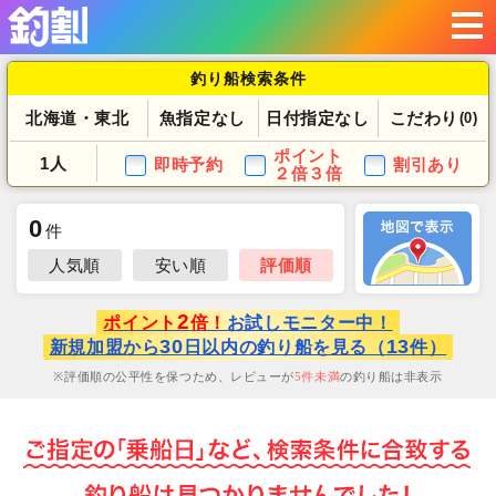
釣り船検索条件
北海道・東北
魚指定なし
日付指定なし
こだわり
(0)
ポイント
1人
即時予約
割引あり
２倍３倍
0
件
人気順
安い順
評価順
2
ポイント
倍！
お試しモニター中！
30
13
新規加盟から
日以内の釣り船を見る（
件）
評価順の公平性を保つため、レビューが
5
件未満
の釣り船は非表示