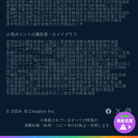
佐世保市
茅ヶ崎市
浦安市
宮古島市
伊勢市
伊万里市
天草市
今治市
南知多町
勝浦市
南伊勢町
大洗町
浜田市
五島市
上天草市
芦北町
愛南町
いわき市
大磯町
千葉市
長門市
焼津市
亘理町
境港市
田原市
臼杵市
鈴鹿市
西尾市
恩納村
仙台市
銚子市
八戸市
芦屋町
光市
舞鶴市
行橋市
碧南市
高松市
西海市
葉山町
徳之島町
気仙沼市
市川市
桑名市
廿日市市
福岡市
赤穂市
屋久島町
苫小牧市
玉名市
糸魚川市
川崎市
尾鷲市
柳井市
宇土市
加古川市
宗像市
諫早市
西宮市
上越市
倉敷市
出水市
南あわじ市
人気ポイントの潮見表・タイドグラフ
若洲海浜公園
本牧海釣り施設
三番瀬
鹿島港
横浜
舞阪漁港
那珂湊港
豊浜漁港
宇野港
小名浜港
貝塚人工島
加太漁港
大津港
葛西海浜公園
アジュール舞子
野島公園
閖上港
福田港
須磨海岸
清水港
旧江戸川河口
新舞子マリンパーク
相馬港
三池港
東扇島西公園
三浦海岸
南芦屋浜
二見港
片貝漁港
平和島ボートレース場
野北漁港
相模川河口
大洗マリーナ
若松
大蔵海岸
玉島Ｅ地区
碧南海釣り広場
波崎新漁港
木曽川河口
呼子港
八景島マリーナ
ふれーゆ裏
飯岡漁港
羽田
日立港
大黒海づり施設
豊川河口
千葉ポートパーク
関門橋
名護漁港
御前崎港
師崎港
阿武隈川河口
天神崎
海の公園
検見川堤防
筑後川昇開橋
室見川河口
敦賀新港
横須賀
平磯海づり公園
牛窓港
垂水漁港
明石港
本渡港
鳥取港
東幡豆漁港
佐伯港
仙台漁港
田ノ浦漁港
津名港
豊橋
大磯港
神戸空港親水護岸
木更津港
新宮漁港
武庫川一文字
吉野川河口
三角西港
洲本港
千葉港
城ヶ島公園
小島漁港
吹上浜
三崎漁港
妻鹿漁港
熊本新港
館山港
牛深
宇品波止場公園
志賀島漁港
大三島フィッシングパーク
網干港
新仁尾港
片瀬漁港
市原海釣り施設
姪浜漁港
本荘人工島
古宇利島
亀浦港
© 2004- B.Creation Inc.
※掲載されているすべての情報の
無断転載・転用・コピー等の行為は一切禁じます。