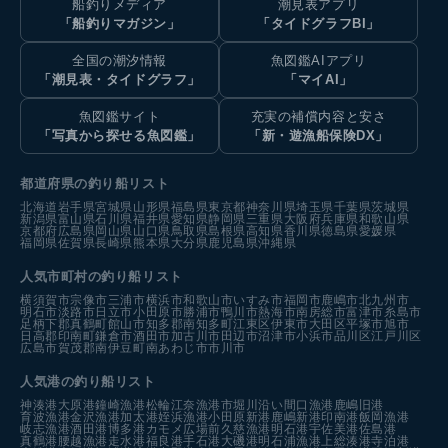
船釣りメディア
潮見表アプリ
「船釣りマガジン」
「タイドグラフBI」
全国の潮汐情報
魚図鑑AIアプリ
「潮見表・タイドグラフ」
「マイAI」
魚図鑑サイト
充実の補償内容と安さ
「写真から探せる魚図鑑」
「新・遊漁船保険DX」
都道府県の釣り船リスト
北海道
岩手県
宮城県
山形県
福島県
東京都
神奈川県
埼玉県
千葉県
茨城県
新潟県
富山県
石川県
福井県
愛知県
静岡県
三重県
大阪府
兵庫県
和歌山県
京都府
広島県
岡山県
山口県
鳥取県
島根県
高知県
香川県
徳島県
愛媛県
福岡県
佐賀県
長崎県
熊本県
大分県
鹿児島県
沖縄県
人気市町村の釣り船リスト
横須賀市
宗像市
三浦市
横浜市
和歌山市
いすみ市
福岡市
鹿嶋市
北九州市
明石市
淡路市
日立市
小田原市
勝浦市
鴨川市
熱海市
南房総市
富津市
糸島市
足柄下郡真鶴町
館山市
知多郡南知多町
江東区
伊東市
大田区
平塚市
旭市
日高郡印南町
鎌倉市
酒田市
加古川市
田辺市
沼津市
小浜市
品川区
江戸川区
広島市
賀茂郡南伊豆町
南あわじ市
市川市
人気港の釣り船リスト
神湊港
大原港
鐘崎漁港
松輪江奈漁港
市堀川沿い
間口漁港
鹿嶋旧港
育波漁港
金沢漁港
加太港
姪浜漁港
小田原新港
鹿嶋新港
印南港
飯岡漁港
岐志漁港
酒田港
博多港カモメ広場前
久慈漁港
明石港
宇佐美港
佐島港
真鶴港
腰越漁港
走水港
福良港
手石港
大磯港
明石浦漁港
上総湊港
寺泊港