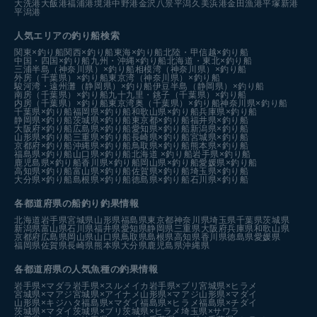
大洗港
大飯港
福浦港
境港中野港
金沢八景平潟
久美浜港
金田漁港
平塚新港
平潟港
人気エリアの釣り船検索
関東×釣り船
関西×釣り船
東海×釣り船
北陸・甲信越×釣り船
中国・四国×釣り船
九州・沖縄×釣り船
北海道・東北×釣り船
三浦半島（神奈川県）×釣り船
相模湾（神奈川県）×釣り船
外房（千葉県）×釣り船
東京湾（神奈川県）×釣り船
駿河湾・遠州灘（静岡県）×釣り船
伊豆半島（静岡県）×釣り船
南房（千葉県）×釣り船
九十九里・銚子（千葉県）×釣り船
内房（千葉県）×釣り船
東京湾奥（千葉県）×釣り船
神奈川県×釣り船
千葉県×釣り船
福岡県×釣り船
和歌山県×釣り船
兵庫県×釣り船
静岡県×釣り船
茨城県×釣り船
東京都×釣り船
福井県×釣り船
大阪府×釣り船
広島県×釣り船
愛知県×釣り船
新潟県×釣り船
山形県×釣り船
三重県×釣り船
長崎県×釣り船
宮城県×釣り船
京都府×釣り船
沖縄県×釣り船
鳥取県×釣り船
熊本県×釣り船
福島県×釣り船
山口県×釣り船
北海道 ×釣り船
岩手県×釣り船
鹿児島県×釣り船
香川県×釣り船
岡山県×釣り船
愛媛県×釣り船
高知県×釣り船
富山県×釣り船
佐賀県×釣り船
埼玉県×釣り船
大分県×釣り船
島根県×釣り船
徳島県×釣り船
石川県×釣り船
各都道府県の船釣り釣果情報
北海道
岩手県
宮城県
山形県
福島県
東京都
神奈川県
埼玉県
千葉県
茨城県
新潟県
富山県
石川県
福井県
愛知県
静岡県
三重県
大阪府
兵庫県
和歌山県
京都府
広島県
岡山県
山口県
鳥取県
島根県
高知県
香川県
徳島県
愛媛県
福岡県
佐賀県
長崎県
熊本県
大分県
鹿児島県
沖縄県
各都道府県の人気魚種の釣果情報
岩手県×マダラ
岩手県×スルメイカ
岩手県×ブリ
宮城県×ヒラメ
宮城県×マアジ
宮城県×アイナメ
山形県×マアジ
山形県×マダイ
山形県×キジハタ
福島県×マダイ
福島県×ヒラメ
福島県×チダイ
茨城県×マダイ
茨城県×ブリ
茨城県×ヒラメ
埼玉県×サワラ