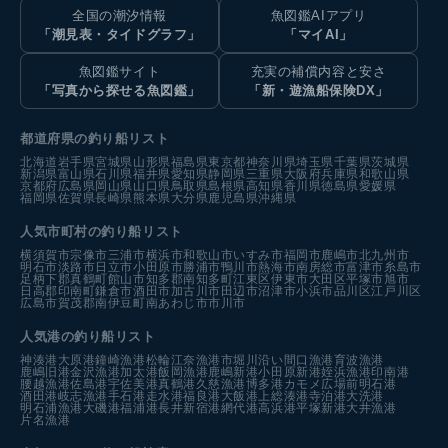
全国の潮汐情報
魚図鑑AIアプリ
「潮見表・タイドグラフ」
「マイAI」
魚図鑑サイト
充実の補償内容と安さ
「写真から探せる魚図鑑」
「新・遊漁船保険DX」
都道府県の釣り船リスト
北海道
岩手県
宮城県
山形県
福島県
東京都
神奈川県
埼玉県
千葉県
茨城県
新潟県
富山県
石川県
福井県
愛知県
静岡県
三重県
大阪府
兵庫県
和歌山県
京都府
広島県
岡山県
山口県
鳥取県
島根県
高知県
香川県
徳島県
愛媛県
福岡県
佐賀県
長崎県
熊本県
大分県
鹿児島県
沖縄県
人気市町村の釣り船リスト
横須賀市
宗像市
三浦市
横浜市
和歌山市
いすみ市
福岡市
鹿嶋市
北九州市
明石市
淡路市
日立市
小田原市
勝浦市
鴨川市
熱海市
南房総市
富津市
糸島市
足柄下郡真鶴町
館山市
知多郡南知多町
江東区
伊東市
大田区
平塚市
旭市
日高郡印南町
鎌倉市
酒田市
加古川市
田辺市
沼津市
小浜市
品川区
江戸川区
広島市
賀茂郡南伊豆町
南あわじ市
市川市
人気港の釣り船リスト
神湊港
大原港
鐘崎漁港
松輪江奈漁港
市堀川沿い
間口漁港
育波漁港
鹿嶋旧港
金沢漁港
加太港
飯岡漁港
鹿嶋新港
小田原新港
姪浜漁港
印南港
腰越漁港
佐島港
宇佐美港
真鶴港
久慈漁港
博多港カモメ広場前
明石港
酒田港
岐志漁港
手石港
走水港
福良港
大飯港
上総湊港
寺泊港
大洗港
明石浦漁港
大磯港
福浦港
長井新宿港
網代港
高浜港
平塚新港
大井漁港
片名漁港