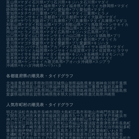
富山県×マダイ
石川県×ブリ
石川県×キジハタ
石川県×マダイ
福井県×ケンサキイカ
福井県×マダイ
福井県×アオリイカ
静岡県×マダイ
静岡県×イサキ
静岡県×マアジ
愛知県×ブリ
愛知県×マダイ
愛知県×タチウオ
三重県×ブリ
三重県×マダイ
三重県×ヒラメ
京都府×ケンサキイカ
京都府×ブリ
京都府×マダイ
大阪府×マダイ
大阪府×サワラ
大阪府×ブリ
兵庫県×ブリ
兵庫県×マダイ
兵庫県×マダコ
和歌山県×マダイ
和歌山県×マアジ
和歌山県×ブリ
鳥取県×ケンサキイカ
鳥取県×マアジ
鳥取県×アオリイカ
岡山県×スズキ
岡山県×マダイ
岡山県×ヒラメ
広島県×マダイ
広島県×キジハタ
広島県×ブリ
山口県×マダイ
山口県×ケンサキイカ
山口県×キジハタ
徳島県×ブリ
徳島県×マアジ
徳島県×チダイ
香川県×マダイ
香川県×アオリイカ
香川県×マゴチ
愛媛県×マダイ
愛媛県×ブリ
愛媛県×キジハタ
高知県×カンパチ
高知県×アカアマダイ
高知県×イサキ
福岡県×マダイ
福岡県×ヤリイカ
福岡県×ケンサキイカ
佐賀県×マダイ
佐賀県×ヒラマサ
佐賀県×イサキ
長崎県×マダイ
長崎県×キジハタ
長崎県×オオモンハタ
熊本県×マダイ
熊本県×ヒラメ
熊本県×メバル
鹿児島県×マダイ
鹿児島県×ケンサキイカ
鹿児島県×アオハタ
沖縄県×スジアラ
沖縄県×キハダ
沖縄県×バラハタ
各都道府県の潮見表
・タイドグラフ
北海道
青森県
岩手県
秋田県
宮城県
山形県
福島県
東京都
神奈川県
千葉県
茨城県
新潟県
富山県
石川県
福井県
愛知県
静岡県
三重県
大阪府
兵庫県
和歌山県
京都府
広島県
岡山県
山口県
鳥取県
島根県
高知県
香川県
徳島県
愛媛県
福岡県
佐賀県
長崎県
熊本県
大分県
宮崎県
鹿児島県
沖縄県
人気市町村の潮見表・タイドグラフ
明石市
浜松市
糸島市
長崎市
周防大島町
広島市
和歌山市
鳴門市
富津市
下関市
北九州市
木更津市
姫路市
淡路市
九十九里町
石巻市
平戸市
横浜市
神戸市
江戸川区
名古屋市
呉市
延岡市
志摩市
館山市
平塚市
小豆島町
四日市市
江田島市
常滑市
沼津市
松山市
福山市
横須賀市
唐津市
津市
長島町
佐世保市
茅ヶ崎市
浦安市
宮古島市
伊勢市
伊万里市
天草市
今治市
南知多町
勝浦市
南伊勢町
浜田市
大洗町
五島市
上天草市
芦北町
愛南町
いわき市
大磯町
長門市
千葉市
焼津市
亘理町
境港市
田原市
臼杵市
鈴鹿市
西尾市
恩納村
銚子市
仙台市
八戸市
芦屋町
光市
舞鶴市
行橋市
碧南市
西海市
高松市