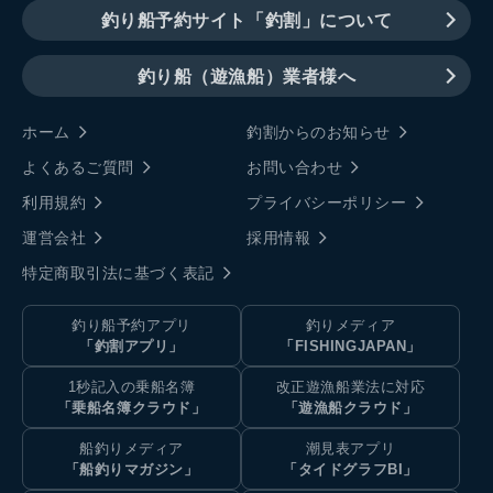
釣り船予約サイト「釣割」について
釣り船（遊漁船）業者様へ
ホーム
釣割からのお知らせ
よくあるご質問
お問い合わせ
利用規約
プライバシーポリシー
運営会社
採用情報
特定商取引法に基づく表記
釣り船予約アプリ
釣りメディア
「釣割アプリ」
「FISHINGJAPAN」
1秒記入の乗船名簿
改正遊漁船業法に対応
「乗船名簿クラウド」
「遊漁船クラウド」
船釣りメディア
潮見表アプリ
「船釣りマガジン」
「タイドグラフBI」