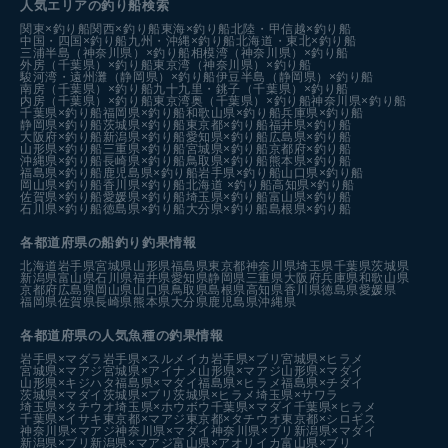
人気エリアの釣り船検索
関東×釣り船
関西×釣り船
東海×釣り船
北陸・甲信越×釣り船
中国・四国×釣り船
九州・沖縄×釣り船
北海道・東北×釣り船
三浦半島（神奈川県）×釣り船
相模湾（神奈川県）×釣り船
外房（千葉県）×釣り船
東京湾（神奈川県）×釣り船
駿河湾・遠州灘（静岡県）×釣り船
伊豆半島（静岡県）×釣り船
南房（千葉県）×釣り船
九十九里・銚子（千葉県）×釣り船
内房（千葉県）×釣り船
東京湾奥（千葉県）×釣り船
神奈川県×釣り船
千葉県×釣り船
福岡県×釣り船
和歌山県×釣り船
兵庫県×釣り船
静岡県×釣り船
茨城県×釣り船
東京都×釣り船
福井県×釣り船
大阪府×釣り船
新潟県×釣り船
愛知県×釣り船
広島県×釣り船
山形県×釣り船
三重県×釣り船
宮城県×釣り船
京都府×釣り船
沖縄県×釣り船
長崎県×釣り船
鳥取県×釣り船
熊本県×釣り船
福島県×釣り船
鹿児島県×釣り船
岩手県×釣り船
山口県×釣り船
岡山県×釣り船
香川県×釣り船
北海道 ×釣り船
高知県×釣り船
佐賀県×釣り船
愛媛県×釣り船
埼玉県×釣り船
富山県×釣り船
石川県×釣り船
徳島県×釣り船
大分県×釣り船
島根県×釣り船
各都道府県の船釣り釣果情報
北海道
岩手県
宮城県
山形県
福島県
東京都
神奈川県
埼玉県
千葉県
茨城県
新潟県
富山県
石川県
福井県
愛知県
静岡県
三重県
大阪府
兵庫県
和歌山県
京都府
広島県
岡山県
山口県
鳥取県
島根県
高知県
香川県
徳島県
愛媛県
福岡県
佐賀県
長崎県
熊本県
大分県
鹿児島県
沖縄県
各都道府県の人気魚種の釣果情報
岩手県×マダラ
岩手県×スルメイカ
岩手県×ブリ
宮城県×ヒラメ
宮城県×マアジ
宮城県×アイナメ
山形県×マアジ
山形県×マダイ
山形県×キジハタ
福島県×マダイ
福島県×ヒラメ
福島県×チダイ
茨城県×マダイ
茨城県×ブリ
茨城県×ヒラメ
埼玉県×サワラ
埼玉県×タチウオ
埼玉県×ホウボウ
千葉県×マダイ
千葉県×ヒラメ
千葉県×イサキ
東京都×マアジ
東京都×タチウオ
東京都×シロギス
神奈川県×マアジ
神奈川県×マダイ
神奈川県×ブリ
新潟県×マダイ
新潟県×ブリ
新潟県×マアジ
富山県×アオリイカ
富山県×ブリ