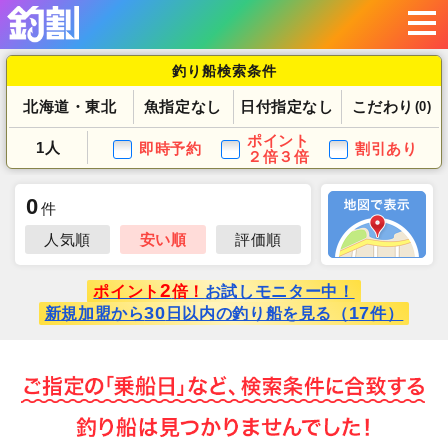
釣り船検索条件
北海道・東北
魚指定なし
日付指定なし
こだわり
(0)
ポイント
1人
即時予約
割引あり
２倍３倍
0
件
人気順
安い順
評価順
2
ポイント
倍！
お試しモニター中！
30
17
新規加盟から
日以内の釣り船を見る（
件）