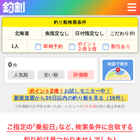
釣り船検索条件
北海道
魚指定なし
日付指定なし
こだわり
(0)
ポイント
1人
即時予約
割引あり
２倍３倍
0
件
人気順
安い順
評価順
2
ポイント
倍！
お試しモニター中！
30
16
新規加盟から
日以内の釣り船を見る（
件）
評価順の公平性を保つため、レビューが
5
件未満
の釣り船は非表示