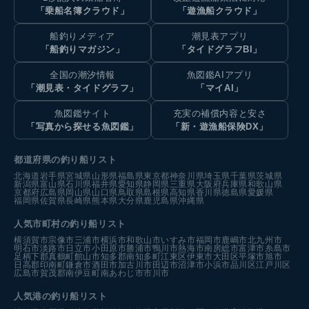
「乗船名簿クラウド」
「遊漁船クラウド」
船釣りメディア
潮見表アプリ
「船釣りマガジン」
「タイドグラフBI」
全国の潮汐情報
魚図鑑AIアプリ
「潮見表・タイドグラフ」
「マイAI」
魚図鑑サイト
充実の補償内容と安さ
「写真から探せる魚図鑑」
「新・遊漁船保険DX」
都道府県の釣り船リスト
北海道
岩手県
宮城県
山形県
福島県
東京都
神奈川県
埼玉県
千葉県
茨城県
新潟県
富山県
石川県
福井県
愛知県
静岡県
三重県
大阪府
兵庫県
和歌山県
京都府
広島県
岡山県
山口県
鳥取県
島根県
高知県
香川県
徳島県
愛媛県
福岡県
佐賀県
長崎県
熊本県
大分県
鹿児島県
沖縄県
人気市町村の釣り船リスト
横須賀市
宗像市
三浦市
横浜市
和歌山市
いすみ市
福岡市
鹿嶋市
北九州市
明石市
淡路市
日立市
小田原市
勝浦市
鴨川市
熱海市
南房総市
富津市
糸島市
足柄下郡真鶴町
館山市
知多郡南知多町
江東区
伊東市
大田区
平塚市
旭市
日高郡印南町
鎌倉市
酒田市
加古川市
田辺市
沼津市
小浜市
品川区
江戸川区
広島市
賀茂郡南伊豆町
南あわじ市
市川市
人気港の釣り船リスト