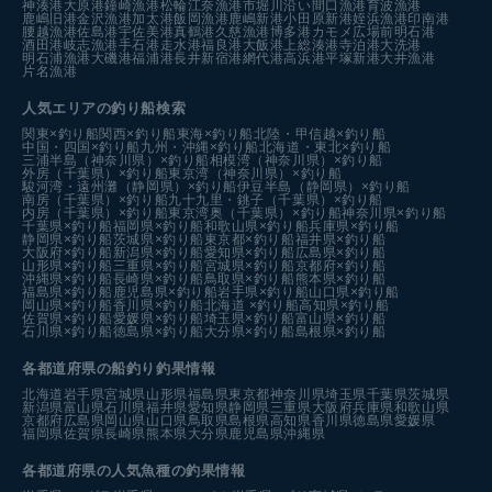
神湊港
大原港
鐘崎漁港
松輪江奈漁港
市堀川沿い
間口漁港
育波漁港
鹿嶋旧港
金沢漁港
加太港
飯岡漁港
鹿嶋新港
小田原新港
姪浜漁港
印南港
腰越漁港
佐島港
宇佐美港
真鶴港
久慈漁港
博多港カモメ広場前
明石港
酒田港
岐志漁港
手石港
走水港
福良港
大飯港
上総湊港
寺泊港
大洗港
明石浦漁港
大磯港
福浦港
長井新宿港
網代港
高浜港
平塚新港
大井漁港
片名漁港
人気エリアの釣り船検索
関東×釣り船
関西×釣り船
東海×釣り船
北陸・甲信越×釣り船
中国・四国×釣り船
九州・沖縄×釣り船
北海道・東北×釣り船
三浦半島（神奈川県）×釣り船
相模湾（神奈川県）×釣り船
外房（千葉県）×釣り船
東京湾（神奈川県）×釣り船
駿河湾・遠州灘（静岡県）×釣り船
伊豆半島（静岡県）×釣り船
南房（千葉県）×釣り船
九十九里・銚子（千葉県）×釣り船
内房（千葉県）×釣り船
東京湾奥（千葉県）×釣り船
神奈川県×釣り船
千葉県×釣り船
福岡県×釣り船
和歌山県×釣り船
兵庫県×釣り船
静岡県×釣り船
茨城県×釣り船
東京都×釣り船
福井県×釣り船
大阪府×釣り船
新潟県×釣り船
愛知県×釣り船
広島県×釣り船
山形県×釣り船
三重県×釣り船
宮城県×釣り船
京都府×釣り船
沖縄県×釣り船
長崎県×釣り船
鳥取県×釣り船
熊本県×釣り船
福島県×釣り船
鹿児島県×釣り船
岩手県×釣り船
山口県×釣り船
岡山県×釣り船
香川県×釣り船
北海道 ×釣り船
高知県×釣り船
佐賀県×釣り船
愛媛県×釣り船
埼玉県×釣り船
富山県×釣り船
石川県×釣り船
徳島県×釣り船
大分県×釣り船
島根県×釣り船
各都道府県の船釣り釣果情報
北海道
岩手県
宮城県
山形県
福島県
東京都
神奈川県
埼玉県
千葉県
茨城県
新潟県
富山県
石川県
福井県
愛知県
静岡県
三重県
大阪府
兵庫県
和歌山県
京都府
広島県
岡山県
山口県
鳥取県
島根県
高知県
香川県
徳島県
愛媛県
福岡県
佐賀県
長崎県
熊本県
大分県
鹿児島県
沖縄県
各都道府県の人気魚種の釣果情報