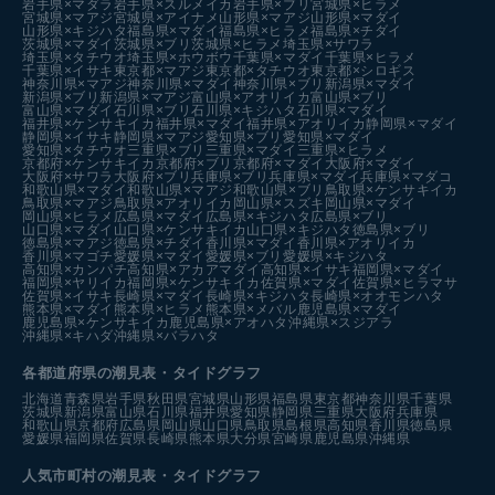
岩手県×マダラ
岩手県×スルメイカ
岩手県×ブリ
宮城県×ヒラメ
宮城県×マアジ
宮城県×アイナメ
山形県×マアジ
山形県×マダイ
山形県×キジハタ
福島県×マダイ
福島県×ヒラメ
福島県×チダイ
茨城県×マダイ
茨城県×ブリ
茨城県×ヒラメ
埼玉県×サワラ
埼玉県×タチウオ
埼玉県×ホウボウ
千葉県×マダイ
千葉県×ヒラメ
千葉県×イサキ
東京都×マアジ
東京都×タチウオ
東京都×シロギス
神奈川県×マアジ
神奈川県×マダイ
神奈川県×ブリ
新潟県×マダイ
新潟県×ブリ
新潟県×マアジ
富山県×アオリイカ
富山県×ブリ
富山県×マダイ
石川県×ブリ
石川県×キジハタ
石川県×マダイ
福井県×ケンサキイカ
福井県×マダイ
福井県×アオリイカ
静岡県×マダイ
静岡県×イサキ
静岡県×マアジ
愛知県×ブリ
愛知県×マダイ
愛知県×タチウオ
三重県×ブリ
三重県×マダイ
三重県×ヒラメ
京都府×ケンサキイカ
京都府×ブリ
京都府×マダイ
大阪府×マダイ
大阪府×サワラ
大阪府×ブリ
兵庫県×ブリ
兵庫県×マダイ
兵庫県×マダコ
和歌山県×マダイ
和歌山県×マアジ
和歌山県×ブリ
鳥取県×ケンサキイカ
鳥取県×マアジ
鳥取県×アオリイカ
岡山県×スズキ
岡山県×マダイ
岡山県×ヒラメ
広島県×マダイ
広島県×キジハタ
広島県×ブリ
山口県×マダイ
山口県×ケンサキイカ
山口県×キジハタ
徳島県×ブリ
徳島県×マアジ
徳島県×チダイ
香川県×マダイ
香川県×アオリイカ
香川県×マゴチ
愛媛県×マダイ
愛媛県×ブリ
愛媛県×キジハタ
高知県×カンパチ
高知県×アカアマダイ
高知県×イサキ
福岡県×マダイ
福岡県×ヤリイカ
福岡県×ケンサキイカ
佐賀県×マダイ
佐賀県×ヒラマサ
佐賀県×イサキ
長崎県×マダイ
長崎県×キジハタ
長崎県×オオモンハタ
熊本県×マダイ
熊本県×ヒラメ
熊本県×メバル
鹿児島県×マダイ
鹿児島県×ケンサキイカ
鹿児島県×アオハタ
沖縄県×スジアラ
沖縄県×キハダ
沖縄県×バラハタ
各都道府県の潮見表
・タイドグラフ
北海道
青森県
岩手県
秋田県
宮城県
山形県
福島県
東京都
神奈川県
千葉県
茨城県
新潟県
富山県
石川県
福井県
愛知県
静岡県
三重県
大阪府
兵庫県
和歌山県
京都府
広島県
岡山県
山口県
鳥取県
島根県
高知県
香川県
徳島県
愛媛県
福岡県
佐賀県
長崎県
熊本県
大分県
宮崎県
鹿児島県
沖縄県
人気市町村の潮見表・タイドグラフ