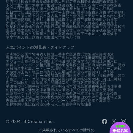
明石市
浜松市
糸島市
長崎市
周防大島町
広島市
和歌山市
鳴門市
富津市
下関市
北九州市
木更津市
姫路市
淡路市
九十九里町
石巻市
平戸市
横浜市
神戸市
江戸川区
名古屋市
呉市
延岡市
志摩市
館山市
平塚市
小豆島町
四日市市
江田島市
常滑市
沼津市
松山市
福山市
横須賀市
唐津市
津市
長島町
佐世保市
茅ヶ崎市
浦安市
宮古島市
伊勢市
伊万里市
天草市
今治市
南知多町
勝浦市
南伊勢町
大洗町
浜田市
五島市
上天草市
芦北町
愛南町
いわき市
大磯町
長門市
千葉市
焼津市
亘理町
境港市
田原市
臼杵市
鈴鹿市
西尾市
恩納村
銚子市
仙台市
八戸市
芦屋町
光市
舞鶴市
行橋市
碧南市
西海市
高松市
葉山町
徳之島町
気仙沼市
市川市
桑名市
廿日市市
福岡市
赤穂市
屋久島町
苫小牧市
玉名市
糸魚川市
川崎市
尾鷲市
柳井市
宇土市
加古川市
宗像市
諫早市
西宮市
上越市
倉敷市
出水市
南あわじ市
人気ポイントの潮見表・タイドグラフ
若洲海浜公園
本牧海釣り施設
三番瀬
鹿島港
横浜
舞阪漁港
那珂湊港
豊浜漁港
宇野港
小名浜港
貝塚人工島
加太漁港
大津港
葛西海浜公園
アジュール舞子
野島公園
閖上港
福田港
須磨海岸
清水港
旧江戸川河口
新舞子マリンパーク
相馬港
三池港
東扇島西公園
三浦海岸
南芦屋浜
二見港
片貝漁港
平和島ボートレース場
野北漁港
相模川河口
大洗マリーナ
若松
大蔵海岸
玉島Ｅ地区
碧南海釣り広場
波崎新漁港
木曽川河口
呼子港
八景島マリーナ
ふれーゆ裏
飯岡漁港
羽田
日立港
大黒海づり施設
豊川河口
千葉ポートパーク
関門橋
名護漁港
御前崎港
師崎港
阿武隈川河口
天神崎
海の公園
検見川堤防
筑後川昇開橋
室見川河口
敦賀新港
横須賀
平磯海づり公園
牛窓港
垂水漁港
明石港
本渡港
鳥取港
東幡豆漁港
佐伯港
仙台漁港
田ノ浦漁港
津名港
豊橋
大磯港
神戸空港親水護岸
木更津港
武庫川一文字
新宮漁港
吉野川河口
三角西港
洲本港
千葉港
城ヶ島公園
小島漁港
吹上浜
三崎漁港
妻鹿漁港
熊本新港
館山港
牛深
宇品波止場公園
志賀島漁港
大三島フィッシングパーク
網干港
新仁尾港
片瀬漁港
市原海釣り施設
姪浜漁港
本荘人工島
古宇利島
亀浦港
© 2004- B.Creation Inc.
※掲載されているすべての情報の