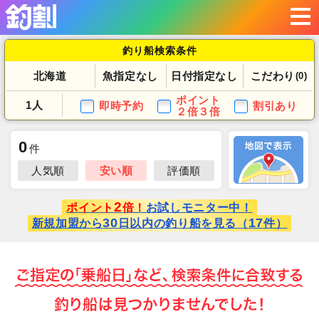
釣り船検索条件
北海道
魚指定なし
日付指定なし
こだわり
(0)
ポイント
1人
即時予約
割引あり
２倍３倍
0
件
人気順
安い順
評価順
2
ポイント
倍！
お試しモニター中！
30
17
新規加盟から
日以内の釣り船を見る（
件）