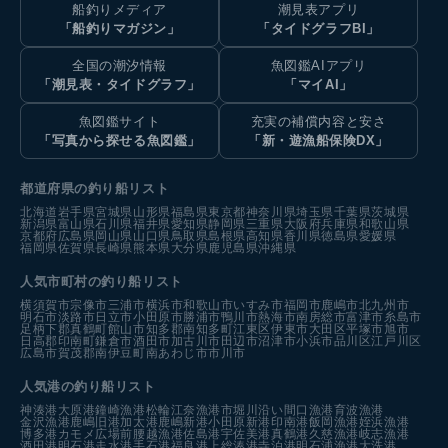
船釣りメディア
潮見表アプリ
「船釣りマガジン」
「タイドグラフBI」
全国の潮汐情報
魚図鑑AIアプリ
「潮見表・タイドグラフ」
「マイAI」
魚図鑑サイト
充実の補償内容と安さ
「写真から探せる魚図鑑」
「新・遊漁船保険DX」
都道府県の釣り船リスト
北海道
岩手県
宮城県
山形県
福島県
東京都
神奈川県
埼玉県
千葉県
茨城県
新潟県
富山県
石川県
福井県
愛知県
静岡県
三重県
大阪府
兵庫県
和歌山県
京都府
広島県
岡山県
山口県
鳥取県
島根県
高知県
香川県
徳島県
愛媛県
福岡県
佐賀県
長崎県
熊本県
大分県
鹿児島県
沖縄県
人気市町村の釣り船リスト
横須賀市
宗像市
三浦市
横浜市
和歌山市
いすみ市
福岡市
鹿嶋市
北九州市
明石市
淡路市
日立市
小田原市
勝浦市
鴨川市
熱海市
南房総市
富津市
糸島市
足柄下郡真鶴町
館山市
知多郡南知多町
江東区
伊東市
大田区
平塚市
旭市
日高郡印南町
鎌倉市
酒田市
加古川市
田辺市
沼津市
小浜市
品川区
江戸川区
広島市
賀茂郡南伊豆町
南あわじ市
市川市
人気港の釣り船リスト
神湊港
大原港
鐘崎漁港
松輪江奈漁港
市堀川沿い
間口漁港
育波漁港
金沢漁港
鹿嶋旧港
加太港
鹿嶋新港
小田原新港
印南港
飯岡漁港
姪浜漁港
博多港カモメ広場前
腰越漁港
佐島港
宇佐美港
真鶴港
久慈漁港
岐志漁港
酒田港
明石港
走水港
手石港
福良港
上総湊港
寺泊港
明石浦漁港
大洗港