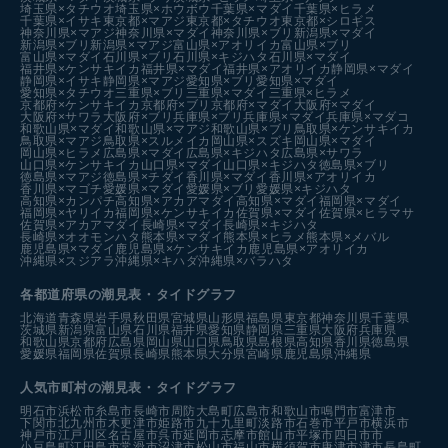
埼玉県×タチウオ
埼玉県×ホウボウ
千葉県×マダイ
千葉県×ヒラメ
千葉県×イサキ
東京都×マアジ
東京都×タチウオ
東京都×シロギス
神奈川県×マアジ
神奈川県×マダイ
神奈川県×ブリ
新潟県×マダイ
新潟県×ブリ
新潟県×マアジ
富山県×アオリイカ
富山県×ブリ
富山県×マダイ
石川県×ブリ
石川県×キジハタ
石川県×マダイ
福井県×ケンサキイカ
福井県×マダイ
福井県×アオリイカ
静岡県×マダイ
静岡県×イサキ
静岡県×マアジ
愛知県×ブリ
愛知県×マダイ
愛知県×タチウオ
三重県×ブリ
三重県×マダイ
三重県×ヒラメ
京都府×ケンサキイカ
京都府×ブリ
京都府×マダイ
大阪府×マダイ
大阪府×サワラ
大阪府×ブリ
兵庫県×ブリ
兵庫県×マダイ
兵庫県×マダコ
和歌山県×マダイ
和歌山県×マアジ
和歌山県×ブリ
鳥取県×ケンサキイカ
鳥取県×マアジ
鳥取県×スルメイカ
岡山県×スズキ
岡山県×マダイ
岡山県×ヒラメ
広島県×マダイ
広島県×キジハタ
広島県×サワラ
山口県×ケンサキイカ
山口県×マダイ
山口県×キジハタ
徳島県×ブリ
徳島県×マアジ
徳島県×チダイ
香川県×マダイ
香川県×アオリイカ
香川県×マゴチ
愛媛県×マダイ
愛媛県×ブリ
愛媛県×キジハタ
高知県×カンパチ
高知県×アカアマダイ
高知県×マダイ
福岡県×マダイ
福岡県×ヤリイカ
福岡県×ケンサキイカ
佐賀県×マダイ
佐賀県×ヒラマサ
佐賀県×アカアマダイ
長崎県×マダイ
長崎県×キジハタ
長崎県×オオモンハタ
熊本県×マダイ
熊本県×ヒラメ
熊本県×メバル
鹿児島県×マダイ
鹿児島県×ケンサキイカ
鹿児島県×アオリイカ
沖縄県×スジアラ
沖縄県×キハダ
沖縄県×バラハタ
各都道府県の潮見表
・タイドグラフ
北海道
青森県
岩手県
秋田県
宮城県
山形県
福島県
東京都
神奈川県
千葉県
茨城県
新潟県
富山県
石川県
福井県
愛知県
静岡県
三重県
大阪府
兵庫県
和歌山県
京都府
広島県
岡山県
山口県
鳥取県
島根県
高知県
香川県
徳島県
愛媛県
福岡県
佐賀県
長崎県
熊本県
大分県
宮崎県
鹿児島県
沖縄県
人気市町村の潮見表・タイドグラフ
明石市
浜松市
糸島市
長崎市
周防大島町
広島市
和歌山市
鳴門市
富津市
下関市
北九州市
木更津市
姫路市
九十九里町
淡路市
石巻市
平戸市
横浜市
神戸市
江戸川区
名古屋市
呉市
延岡市
志摩市
館山市
平塚市
四日市市
小豆島町
江田島市
常滑市
沼津市
松山市
福山市
横須賀市
唐津市
津市
長島町