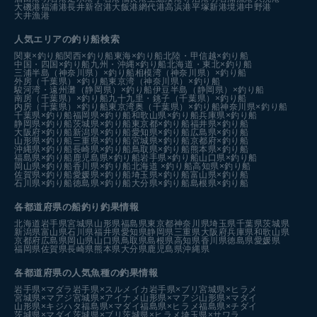
大磯港
福浦港
長井新宿港
大飯港
網代港
高浜港
平塚新港
境港中野港
大井漁港
人気エリアの釣り船検索
関東×釣り船
関西×釣り船
東海×釣り船
北陸・甲信越×釣り船
中国・四国×釣り船
九州・沖縄×釣り船
北海道・東北×釣り船
三浦半島（神奈川県）×釣り船
相模湾（神奈川県）×釣り船
外房（千葉県）×釣り船
東京湾（神奈川県）×釣り船
駿河湾・遠州灘（静岡県）×釣り船
伊豆半島（静岡県）×釣り船
南房（千葉県）×釣り船
九十九里・銚子（千葉県）×釣り船
内房（千葉県）×釣り船
東京湾奥（千葉県）×釣り船
神奈川県×釣り船
千葉県×釣り船
福岡県×釣り船
和歌山県×釣り船
兵庫県×釣り船
静岡県×釣り船
茨城県×釣り船
東京都×釣り船
福井県×釣り船
大阪府×釣り船
新潟県×釣り船
愛知県×釣り船
広島県×釣り船
山形県×釣り船
三重県×釣り船
宮城県×釣り船
京都府×釣り船
沖縄県×釣り船
長崎県×釣り船
鳥取県×釣り船
熊本県×釣り船
福島県×釣り船
鹿児島県×釣り船
岩手県×釣り船
山口県×釣り船
岡山県×釣り船
香川県×釣り船
北海道 ×釣り船
高知県×釣り船
佐賀県×釣り船
愛媛県×釣り船
埼玉県×釣り船
富山県×釣り船
石川県×釣り船
徳島県×釣り船
大分県×釣り船
島根県×釣り船
各都道府県の船釣り釣果情報
北海道
岩手県
宮城県
山形県
福島県
東京都
神奈川県
埼玉県
千葉県
茨城県
新潟県
富山県
石川県
福井県
愛知県
静岡県
三重県
大阪府
兵庫県
和歌山県
京都府
広島県
岡山県
山口県
鳥取県
島根県
高知県
香川県
徳島県
愛媛県
福岡県
佐賀県
長崎県
熊本県
大分県
鹿児島県
沖縄県
各都道府県の人気魚種の釣果情報
岩手県×マダラ
岩手県×スルメイカ
岩手県×ブリ
宮城県×ヒラメ
宮城県×マアジ
宮城県×アイナメ
山形県×マアジ
山形県×マダイ
山形県×キジハタ
福島県×マダイ
福島県×ヒラメ
福島県×チダイ
茨城県×マダイ
茨城県×ブリ
茨城県×ヒラメ
埼玉県×サワラ