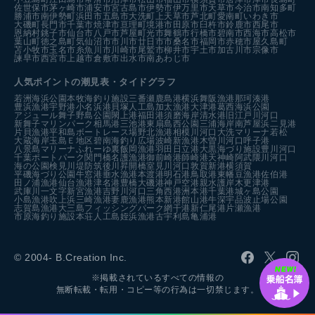
佐世保市
茅ヶ崎市
浦安市
宮古島市
伊勢市
伊万里市
天草市
今治市
南知多町
勝浦市
南伊勢町
浜田市
五島市
大洗町
上天草市
芦北町
愛南町
いわき市
大磯町
長門市
千葉市
焼津市
亘理町
境港市
田原市
臼杵市
鈴鹿市
西尾市
恩納村
銚子市
仙台市
八戸市
芦屋町
光市
舞鶴市
行橋市
碧南市
西海市
高松市
葉山町
徳之島町
気仙沼市
市川市
廿日市市
桑名市
福岡市
赤穂市
屋久島町
苫小牧市
玉名市
糸魚川市
川崎市
尾鷲市
柳井市
宇土市
加古川市
宗像市
諫早市
西宮市
上越市
倉敷市
出水市
南あわじ市
人気ポイントの潮見表・タイドグラフ
若洲海浜公園
本牧海釣り施設
三番瀬
鹿島港
横浜
舞阪漁港
那珂湊港
豊浜漁港
宇野港
小名浜港
貝塚人工島
加太漁港
大津港
葛西海浜公園
アジュール舞子
野島公園
閖上港
福田港
須磨海岸
清水港
旧江戸川河口
新舞子マリンパーク
相馬港
三池港
東扇島西公園
三浦海岸
南芦屋浜
二見港
片貝漁港
平和島ボートレース場
野北漁港
相模川河口
大洗マリーナ
若松
大蔵海岸
玉島Ｅ地区
碧南海釣り広場
波崎新漁港
木曽川河口
呼子港
八景島マリーナ
ふれーゆ裏
飯岡漁港
羽田
日立港
大黒海づり施設
豊川河口
千葉ポートパーク
関門橋
名護漁港
御前崎港
師崎港
天神崎
阿武隈川河口
海の公園
検見川堤防
筑後川昇開橋
室見川河口
敦賀新港
横須賀
平磯海づり公園
牛窓港
垂水漁港
本渡港
明石港
鳥取港
東幡豆漁港
佐伯港
田ノ浦漁港
仙台漁港
津名港
豊橋
大磯港
神戸空港親水護岸
木更津港
武庫川一文字
新宮漁港
吉野川河口
三角西港
洲本港
千葉港
城ヶ島公園
小島漁港
吹上浜
三崎漁港
妻鹿漁港
熊本新港
館山港
牛深
宇品波止場公園
志賀島漁港
大三島フィッシングパーク
網干港
新仁尾港
片瀬漁港
市原海釣り施設
本荘人工島
姪浜漁港
古宇利島
亀浦港
© 2004- B.Creation Inc.
※掲載されているすべての情報の
無断転載・転用・コピー等の行為は一切禁じます。