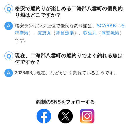
格安で船釣りが楽しめる二海郡八雲町の優良釣
り船はどこですか？
格安ランキング上位で優良な釣り船は、
SCARAB
（
石
狩新港
）、
克恵丸
（
常呂漁港
）、
弥生丸
（
厚賀漁港
）
です。
現在、二海郡八雲町の船釣りでよく釣れる魚は
何ですか？
2026年8月現在、などがよく釣れているようです。
釣割のSNSをフォローする