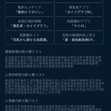
船釣りメディア
潮見表アプリ
「船釣りマガジン」
「タイドグラフBI」
全国の潮汐情報
魚図鑑AIアプリ
「潮見表・タイドグラフ」
「マイAI」
魚図鑑サイト
充実の補償内容と安さ
「写真から探せる魚図鑑」
「新・遊漁船保険DX」
都道府県の釣り船リスト
北海道
岩手県
宮城県
山形県
福島県
東京都
神奈川県
埼玉県
千葉県
茨城県
新潟県
富山県
石川県
福井県
愛知県
静岡県
三重県
大阪府
兵庫県
和歌山県
京都府
広島県
岡山県
山口県
鳥取県
島根県
高知県
香川県
徳島県
愛媛県
福岡県
佐賀県
長崎県
熊本県
大分県
鹿児島県
沖縄県
人気市町村の釣り船リスト
横須賀市
宗像市
三浦市
横浜市
和歌山市
いすみ市
福岡市
鹿嶋市
北九州市
明石市
淡路市
日立市
小田原市
勝浦市
鴨川市
熱海市
南房総市
富津市
糸島市
足柄下郡真鶴町
館山市
知多郡南知多町
江東区
伊東市
大田区
平塚市
旭市
日高郡印南町
鎌倉市
酒田市
加古川市
田辺市
沼津市
小浜市
品川区
江戸川区
広島市
賀茂郡南伊豆町
南あわじ市
市川市
人気港の釣り船リスト
神湊港
大原港
鐘崎漁港
松輪江奈漁港
市堀川沿い
間口漁港
鹿嶋旧港
育波漁港
金沢漁港
加太港
姪浜漁港
小田原新港
鹿嶋新港
印南港
飯岡漁港