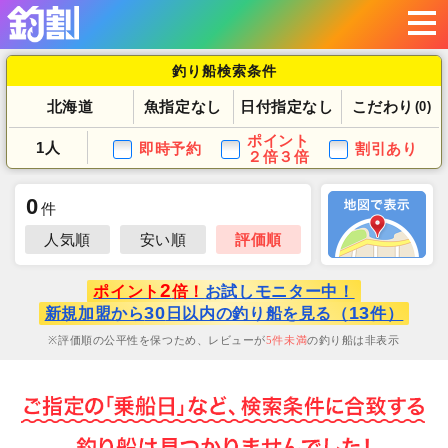
釣り船検索条件
北海道
魚指定なし
日付指定なし
こだわり
(0)
ポイント
1人
即時予約
割引あり
２倍３倍
0
件
人気順
安い順
評価順
2
ポイント
倍！
お試しモニター中！
30
13
新規加盟から
日以内の釣り船を見る（
件）
評価順の公平性を保つため、レビューが
5
件未満
の釣り船は非表示