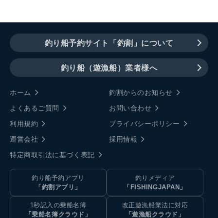
釣り船予約サイト「釣割」について
釣り船（遊漁船）業者様へ
ホーム
釣割からのお知らせ
よくあるご質問
お問い合わせ
利用規約
プライバシーポリシー
運営会社
採用情報
特定商取引法に基づく表記
釣り船予約アプリ
釣りメディア
「釣割アプリ」
「FISHINGJAPAN」
1秒記入の乗船名簿
改正遊漁船業法に対応
「乗船名簿クラウド」
「遊漁船クラウド」