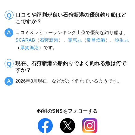
口コミや評判が良い石狩新港の優良釣り船はど
こですか？
口コミ＆レビューランキング上位で優良な釣り船は、
SCARAB
（
石狩新港
）、
克恵丸
（
常呂漁港
）、
弥生丸
（
厚賀漁港
）です。
現在、石狩新港の船釣りでよく釣れる魚は何で
すか？
2026年8月現在、などがよく釣れているようです。
釣割のSNSをフォローする