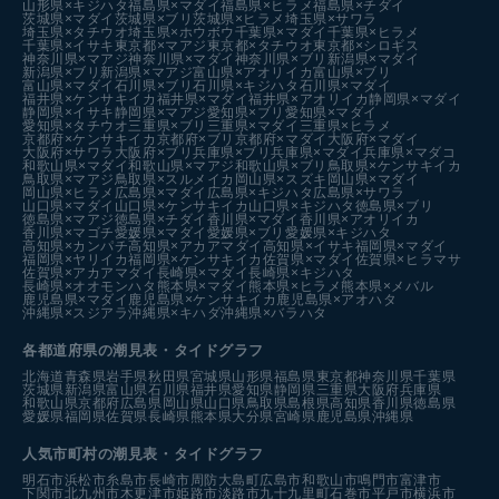
山形県×キジハタ
福島県×マダイ
福島県×ヒラメ
福島県×チダイ
茨城県×マダイ
茨城県×ブリ
茨城県×ヒラメ
埼玉県×サワラ
埼玉県×タチウオ
埼玉県×ホウボウ
千葉県×マダイ
千葉県×ヒラメ
千葉県×イサキ
東京都×マアジ
東京都×タチウオ
東京都×シロギス
神奈川県×マアジ
神奈川県×マダイ
神奈川県×ブリ
新潟県×マダイ
新潟県×ブリ
新潟県×マアジ
富山県×アオリイカ
富山県×ブリ
富山県×マダイ
石川県×ブリ
石川県×キジハタ
石川県×マダイ
福井県×ケンサキイカ
福井県×マダイ
福井県×アオリイカ
静岡県×マダイ
静岡県×イサキ
静岡県×マアジ
愛知県×ブリ
愛知県×マダイ
愛知県×タチウオ
三重県×ブリ
三重県×マダイ
三重県×ヒラメ
京都府×ケンサキイカ
京都府×ブリ
京都府×マダイ
大阪府×マダイ
大阪府×サワラ
大阪府×ブリ
兵庫県×ブリ
兵庫県×マダイ
兵庫県×マダコ
和歌山県×マダイ
和歌山県×マアジ
和歌山県×ブリ
鳥取県×ケンサキイカ
鳥取県×マアジ
鳥取県×スルメイカ
岡山県×スズキ
岡山県×マダイ
岡山県×ヒラメ
広島県×マダイ
広島県×キジハタ
広島県×サワラ
山口県×マダイ
山口県×ケンサキイカ
山口県×キジハタ
徳島県×ブリ
徳島県×マアジ
徳島県×チダイ
香川県×マダイ
香川県×アオリイカ
香川県×マゴチ
愛媛県×マダイ
愛媛県×ブリ
愛媛県×キジハタ
高知県×カンパチ
高知県×アカアマダイ
高知県×イサキ
福岡県×マダイ
福岡県×ヤリイカ
福岡県×ケンサキイカ
佐賀県×マダイ
佐賀県×ヒラマサ
佐賀県×アカアマダイ
長崎県×マダイ
長崎県×キジハタ
長崎県×オオモンハタ
熊本県×マダイ
熊本県×ヒラメ
熊本県×メバル
鹿児島県×マダイ
鹿児島県×ケンサキイカ
鹿児島県×アオハタ
沖縄県×スジアラ
沖縄県×キハダ
沖縄県×バラハタ
各都道府県の潮見表
・タイドグラフ
北海道
青森県
岩手県
秋田県
宮城県
山形県
福島県
東京都
神奈川県
千葉県
茨城県
新潟県
富山県
石川県
福井県
愛知県
静岡県
三重県
大阪府
兵庫県
和歌山県
京都府
広島県
岡山県
山口県
鳥取県
島根県
高知県
香川県
徳島県
愛媛県
福岡県
佐賀県
長崎県
熊本県
大分県
宮崎県
鹿児島県
沖縄県
人気市町村の潮見表・タイドグラフ
明石市
浜松市
糸島市
長崎市
周防大島町
広島市
和歌山市
鳴門市
富津市
下関市
北九州市
木更津市
姫路市
淡路市
九十九里町
石巻市
平戸市
横浜市