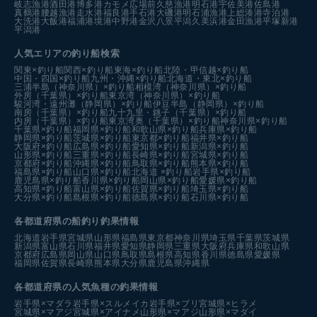
岐志漁港
酒田港
博多港カモメ広場前
久慈漁港
明石港
宇佐美港
佐島港
真鶴港
腰越漁港
走水港
福良港
手石港
大磯港
明石浦漁港
上総湊港
寺泊港
大洗港
大飯港
福浦港
境港中野港
金沢八景平潟
久美浜港
金田漁港
平塚新港
平潟港
人気エリアの釣り船検索
関東×釣り船
関西×釣り船
東海×釣り船
北陸・甲信越×釣り船
中国・四国×釣り船
九州・沖縄×釣り船
北海道・東北×釣り船
三浦半島（神奈川県）×釣り船
相模湾（神奈川県）×釣り船
外房（千葉県）×釣り船
東京湾（神奈川県）×釣り船
駿河湾・遠州灘（静岡県）×釣り船
伊豆半島（静岡県）×釣り船
南房（千葉県）×釣り船
九十九里・銚子（千葉県）×釣り船
内房（千葉県）×釣り船
東京湾奥（千葉県）×釣り船
神奈川県×釣り船
千葉県×釣り船
福岡県×釣り船
和歌山県×釣り船
兵庫県×釣り船
静岡県×釣り船
茨城県×釣り船
東京都×釣り船
福井県×釣り船
大阪府×釣り船
広島県×釣り船
愛知県×釣り船
新潟県×釣り船
山形県×釣り船
三重県×釣り船
長崎県×釣り船
宮城県×釣り船
京都府×釣り船
沖縄県×釣り船
鳥取県×釣り船
熊本県×釣り船
福島県×釣り船
山口県×釣り船
北海道 ×釣り船
岩手県×釣り船
鹿児島県×釣り船
香川県×釣り船
岡山県×釣り船
愛媛県×釣り船
高知県×釣り船
富山県×釣り船
佐賀県×釣り船
埼玉県×釣り船
大分県×釣り船
島根県×釣り船
徳島県×釣り船
石川県×釣り船
各都道府県の船釣り釣果情報
北海道
岩手県
宮城県
山形県
福島県
東京都
神奈川県
埼玉県
千葉県
茨城県
新潟県
富山県
石川県
福井県
愛知県
静岡県
三重県
大阪府
兵庫県
和歌山県
京都府
広島県
岡山県
山口県
鳥取県
島根県
高知県
香川県
徳島県
愛媛県
福岡県
佐賀県
長崎県
熊本県
大分県
鹿児島県
沖縄県
各都道府県の人気魚種の釣果情報
岩手県×マダラ
岩手県×スルメイカ
岩手県×ブリ
宮城県×ヒラメ
宮城県×マアジ
宮城県×アイナメ
山形県×マアジ
山形県×マダイ