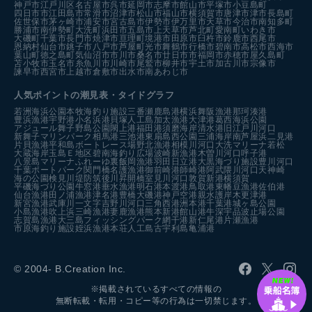
神戸市
江戸川区
名古屋市
呉市
延岡市
志摩市
館山市
平塚市
小豆島町
四日市市
江田島市
常滑市
沼津市
松山市
福山市
横須賀市
唐津市
津市
長島町
佐世保市
茅ヶ崎市
浦安市
宮古島市
伊勢市
伊万里市
天草市
今治市
南知多町
勝浦市
南伊勢町
大洗町
浜田市
五島市
上天草市
芦北町
愛南町
いわき市
大磯町
千葉市
長門市
焼津市
亘理町
境港市
田原市
臼杵市
鈴鹿市
西尾市
恩納村
仙台市
銚子市
八戸市
芦屋町
光市
舞鶴市
行橋市
碧南市
高松市
西海市
葉山町
徳之島町
気仙沼市
市川市
桑名市
廿日市市
福岡市
赤穂市
屋久島町
苫小牧市
玉名市
糸魚川市
川崎市
尾鷲市
柳井市
宇土市
加古川市
宗像市
諫早市
西宮市
上越市
倉敷市
出水市
南あわじ市
人気ポイントの潮見表・タイドグラフ
若洲海浜公園
本牧海釣り施設
三番瀬
鹿島港
横浜
舞阪漁港
那珂湊港
豊浜漁港
宇野港
小名浜港
貝塚人工島
加太漁港
大津港
葛西海浜公園
アジュール舞子
野島公園
閖上港
福田港
須磨海岸
清水港
旧江戸川河口
新舞子マリンパーク
相馬港
三池港
東扇島西公園
三浦海岸
南芦屋浜
二見港
片貝漁港
平和島ボートレース場
野北漁港
相模川河口
大洗マリーナ
若松
大蔵海岸
玉島Ｅ地区
碧南海釣り広場
波崎新漁港
木曽川河口
呼子港
八景島マリーナ
ふれーゆ裏
飯岡漁港
羽田
日立港
大黒海づり施設
豊川河口
千葉ポートパーク
関門橋
名護漁港
御前崎港
師崎港
阿武隈川河口
天神崎
海の公園
検見川堤防
筑後川昇開橋
室見川河口
敦賀新港
横須賀
平磯海づり公園
牛窓港
垂水漁港
明石港
本渡港
鳥取港
東幡豆漁港
佐伯港
仙台漁港
田ノ浦漁港
津名港
豊橋
大磯港
神戸空港親水護岸
木更津港
新宮漁港
武庫川一文字
吉野川河口
三角西港
洲本港
千葉港
城ヶ島公園
小島漁港
吹上浜
三崎漁港
妻鹿漁港
熊本新港
館山港
牛深
宇品波止場公園
志賀島漁港
大三島フィッシングパーク
網干港
新仁尾港
片瀬漁港
市原海釣り施設
姪浜漁港
本荘人工島
古宇利島
亀浦港
© 2004- B.Creation Inc.
※掲載されているすべての情報の
無断転載・転用・コピー等の行為は一切禁じます。