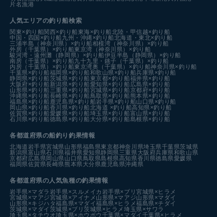
片名漁港
人気エリアの釣り船検索
関東×釣り船
関西×釣り船
東海×釣り船
北陸・甲信越×釣り船
中国・四国×釣り船
九州・沖縄×釣り船
北海道・東北×釣り船
三浦半島（神奈川県）×釣り船
相模湾（神奈川県）×釣り船
外房（千葉県）×釣り船
東京湾（神奈川県）×釣り船
駿河湾・遠州灘（静岡県）×釣り船
伊豆半島（静岡県）×釣り船
南房（千葉県）×釣り船
九十九里・銚子（千葉県）×釣り船
内房（千葉県）×釣り船
東京湾奥（千葉県）×釣り船
神奈川県×釣り船
千葉県×釣り船
福岡県×釣り船
和歌山県×釣り船
兵庫県×釣り船
静岡県×釣り船
茨城県×釣り船
東京都×釣り船
福井県×釣り船
大阪府×釣り船
新潟県×釣り船
愛知県×釣り船
広島県×釣り船
山形県×釣り船
三重県×釣り船
宮城県×釣り船
京都府×釣り船
沖縄県×釣り船
長崎県×釣り船
鳥取県×釣り船
熊本県×釣り船
福島県×釣り船
鹿児島県×釣り船
岩手県×釣り船
山口県×釣り船
岡山県×釣り船
香川県×釣り船
北海道 ×釣り船
高知県×釣り船
佐賀県×釣り船
愛媛県×釣り船
埼玉県×釣り船
富山県×釣り船
石川県×釣り船
徳島県×釣り船
大分県×釣り船
島根県×釣り船
各都道府県の船釣り釣果情報
北海道
岩手県
宮城県
山形県
福島県
東京都
神奈川県
埼玉県
千葉県
茨城県
新潟県
富山県
石川県
福井県
愛知県
静岡県
三重県
大阪府
兵庫県
和歌山県
京都府
広島県
岡山県
山口県
鳥取県
島根県
高知県
香川県
徳島県
愛媛県
福岡県
佐賀県
長崎県
熊本県
大分県
鹿児島県
沖縄県
各都道府県の人気魚種の釣果情報
岩手県×マダラ
岩手県×スルメイカ
岩手県×ブリ
宮城県×ヒラメ
宮城県×マアジ
宮城県×アイナメ
山形県×マアジ
山形県×マダイ
山形県×キジハタ
福島県×マダイ
福島県×ヒラメ
福島県×チダイ
茨城県×マダイ
茨城県×ブリ
茨城県×ヒラメ
埼玉県×サワラ
埼玉県×タチウオ
埼玉県×ホウボウ
千葉県×マダイ
千葉県×ヒラメ