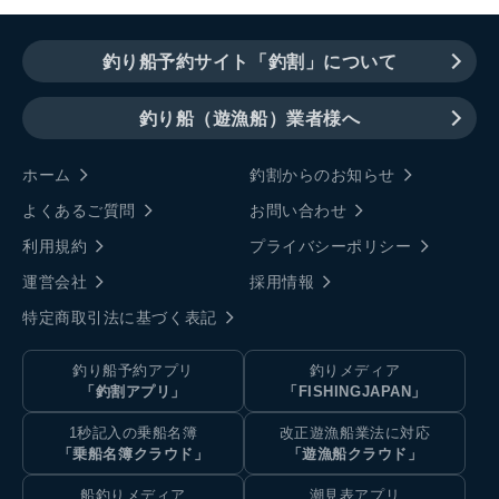
釣り船予約サイト「釣割」について
釣り船（遊漁船）業者様へ
ホーム
釣割からのお知らせ
よくあるご質問
お問い合わせ
利用規約
プライバシーポリシー
運営会社
採用情報
特定商取引法に基づく表記
釣り船予約アプリ
釣りメディア
「釣割アプリ」
「FISHINGJAPAN」
1秒記入の乗船名簿
改正遊漁船業法に対応
「乗船名簿クラウド」
「遊漁船クラウド」
船釣りメディア
潮見表アプリ