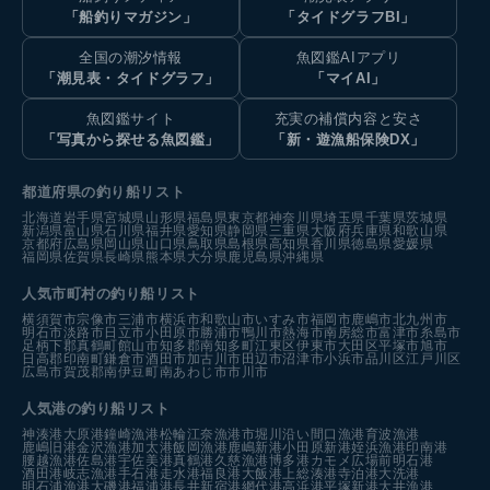
「船釣りマガジン」
「タイドグラフBI」
全国の潮汐情報
魚図鑑AIアプリ
「潮見表・タイドグラフ」
「マイAI」
魚図鑑サイト
充実の補償内容と安さ
「写真から探せる魚図鑑」
「新・遊漁船保険DX」
都道府県の釣り船リスト
北海道
岩手県
宮城県
山形県
福島県
東京都
神奈川県
埼玉県
千葉県
茨城県
新潟県
富山県
石川県
福井県
愛知県
静岡県
三重県
大阪府
兵庫県
和歌山県
京都府
広島県
岡山県
山口県
鳥取県
島根県
高知県
香川県
徳島県
愛媛県
福岡県
佐賀県
長崎県
熊本県
大分県
鹿児島県
沖縄県
人気市町村の釣り船リスト
横須賀市
宗像市
三浦市
横浜市
和歌山市
いすみ市
福岡市
鹿嶋市
北九州市
明石市
淡路市
日立市
小田原市
勝浦市
鴨川市
熱海市
南房総市
富津市
糸島市
足柄下郡真鶴町
館山市
知多郡南知多町
江東区
伊東市
大田区
平塚市
旭市
日高郡印南町
鎌倉市
酒田市
加古川市
田辺市
沼津市
小浜市
品川区
江戸川区
広島市
賀茂郡南伊豆町
南あわじ市
市川市
人気港の釣り船リスト
神湊港
大原港
鐘崎漁港
松輪江奈漁港
市堀川沿い
間口漁港
育波漁港
鹿嶋旧港
金沢漁港
加太港
飯岡漁港
鹿嶋新港
小田原新港
姪浜漁港
印南港
腰越漁港
佐島港
宇佐美港
真鶴港
久慈漁港
博多港カモメ広場前
明石港
酒田港
岐志漁港
手石港
走水港
福良港
大飯港
上総湊港
寺泊港
大洗港
明石浦漁港
大磯港
福浦港
長井新宿港
網代港
高浜港
平塚新港
大井漁港