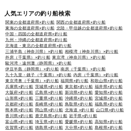
人気エリアの釣り船検索
関東の全都道府県×釣り船
関西の全都道府県×釣り船
東海の全都道府県×釣り船
北陸・甲信越の全都道府県×釣り船
中国・四国の全都道府県×釣り船
九州・沖縄の全都道府県×釣り船
北海道・東北の全都道府県×釣り船
三浦半島（神奈川県）×釣り船
相模湾（神奈川県）×釣り船
外房（千葉県）×釣り船
東京湾（神奈川県）×釣り船
駿河湾・遠州灘（静岡県）×釣り船
伊豆半島（静岡県）×釣り船
南房（千葉県）×釣り船
九十九里・銚子（千葉県）×釣り船
内房（千葉県）×釣り船
東京湾奥（千葉県）×釣り船
福岡県×釣り船
和歌山県×釣り船
兵庫県×釣り船
茨城県×釣り船
東京都×釣り船
福井県×釣り船
大阪府×釣り船
広島県×釣り船
新潟県×釣り船
愛知県×釣り船
山形県×釣り船
三重県×釣り船
沖縄県×釣り船
宮城県×釣り船
京都府×釣り船
長崎県×釣り船
鳥取県×釣り船
福島県×釣り船
熊本県×釣り船
岡山県×釣り船
北海道 ×釣り船
山口県×釣り船
香川県×釣り船
鹿児島県×釣り船
岩手県×釣り船
富山県×釣り船
埼玉県×釣り船
愛媛県×釣り船
高知県×釣り船
佐賀県×釣り船
徳島県×釣り船
大分県×釣り船
島根県×釣り船