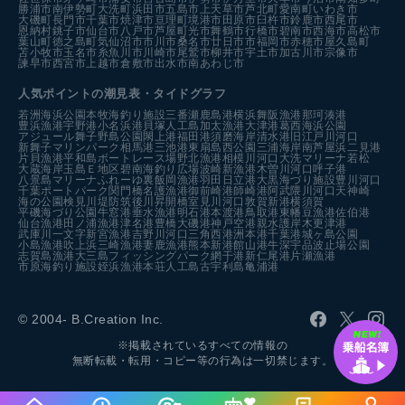
勝浦市
南伊勢町
大洗町
浜田市
五島市
上天草市
芦北町
愛南町
いわき市
大磯町
長門市
千葉市
焼津市
亘理町
境港市
田原市
臼杵市
鈴鹿市
西尾市
恩納村
銚子市
仙台市
八戸市
芦屋町
光市
舞鶴市
行橋市
碧南市
西海市
高松市
葉山町
徳之島町
気仙沼市
市川市
桑名市
廿日市市
福岡市
赤穂市
屋久島町
苫小牧市
玉名市
糸魚川市
川崎市
尾鷲市
柳井市
宇土市
加古川市
宗像市
諫早市
西宮市
上越市
倉敷市
出水市
南あわじ市
人気ポイントの潮見表・タイドグラフ
若洲海浜公園
本牧海釣り施設
三番瀬
鹿島港
横浜
舞阪漁港
那珂湊港
豊浜漁港
宇野港
小名浜港
貝塚人工島
加太漁港
大津港
葛西海浜公園
アジュール舞子
野島公園
閖上港
福田港
須磨海岸
清水港
旧江戸川河口
新舞子マリンパーク
相馬港
三池港
東扇島西公園
三浦海岸
南芦屋浜
二見港
片貝漁港
平和島ボートレース場
野北漁港
相模川河口
大洗マリーナ
若松
大蔵海岸
玉島Ｅ地区
碧南海釣り広場
波崎新漁港
木曽川河口
呼子港
八景島マリーナ
ふれーゆ裏
飯岡漁港
羽田
日立港
大黒海づり施設
豊川河口
千葉ポートパーク
関門橋
名護漁港
御前崎港
師崎港
阿武隈川河口
天神崎
海の公園
検見川堤防
筑後川昇開橋
室見川河口
敦賀新港
横須賀
平磯海づり公園
牛窓港
垂水漁港
明石港
本渡港
鳥取港
東幡豆漁港
佐伯港
仙台漁港
田ノ浦漁港
津名港
豊橋
大磯港
神戸空港親水護岸
木更津港
武庫川一文字
新宮漁港
吉野川河口
三角西港
洲本港
千葉港
城ヶ島公園
小島漁港
吹上浜
三崎漁港
妻鹿漁港
熊本新港
館山港
牛深
宇品波止場公園
志賀島漁港
大三島フィッシングパーク
網干港
新仁尾港
片瀬漁港
市原海釣り施設
姪浜漁港
本荘人工島
古宇利島
亀浦港
© 2004- B.Creation Inc.
※掲載されているすべての情報の
無断転載・転用・コピー等の行為は一切禁じます。