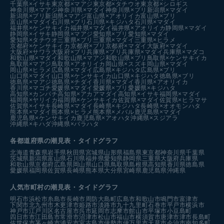
千葉県×イサキ
東京都×マアジ
東京都×タチウオ
東京都×シロギス
神奈川県×マアジ
神奈川県×マダイ
神奈川県×ブリ
新潟県×マダイ
新潟県×ブリ
新潟県×マアジ
富山県×アオリイカ
富山県×ブリ
富山県×マダイ
石川県×ブリ
石川県×キジハタ
石川県×マダイ
福井県×ケンサキイカ
福井県×マダイ
福井県×アオリイカ
静岡県×マダイ
静岡県×イサキ
静岡県×マアジ
愛知県×ブリ
愛知県×マダイ
愛知県×タチウオ
三重県×ブリ
三重県×マダイ
三重県×ヒラメ
京都府×ケンサキイカ
京都府×ブリ
京都府×マダイ
大阪府×マダイ
大阪府×サワラ
大阪府×ブリ
兵庫県×ブリ
兵庫県×マダイ
兵庫県×マダコ
和歌山県×マダイ
和歌山県×マアジ
和歌山県×ブリ
鳥取県×ケンサキイカ
鳥取県×マアジ
鳥取県×アオリイカ
岡山県×スズキ
岡山県×マダイ
岡山県×ヒラメ
広島県×マダイ
広島県×キジハタ
広島県×ブリ
山口県×マダイ
山口県×ケンサキイカ
山口県×キジハタ
徳島県×ブリ
徳島県×マアジ
徳島県×チダイ
香川県×マダイ
香川県×アオリイカ
香川県×マゴチ
愛媛県×マダイ
愛媛県×ブリ
愛媛県×キジハタ
高知県×カンパチ
高知県×アカアマダイ
高知県×イサキ
福岡県×マダイ
福岡県×ヤリイカ
福岡県×ケンサキイカ
佐賀県×マダイ
佐賀県×ヒラマサ
佐賀県×イサキ
長崎県×マダイ
長崎県×キジハタ
長崎県×オオモンハタ
熊本県×マダイ
熊本県×ヒラメ
熊本県×メバル
鹿児島県×マダイ
鹿児島県×ケンサキイカ
鹿児島県×アオハタ
沖縄県×スジアラ
沖縄県×キハダ
沖縄県×バラハタ
各都道府県の潮見表
・タイドグラフ
北海道
青森県
岩手県
秋田県
宮城県
山形県
福島県
東京都
神奈川県
千葉県
茨城県
新潟県
富山県
石川県
福井県
愛知県
静岡県
三重県
大阪府
兵庫県
和歌山県
京都府
広島県
岡山県
山口県
鳥取県
島根県
高知県
香川県
徳島県
愛媛県
福岡県
佐賀県
長崎県
熊本県
大分県
宮崎県
鹿児島県
沖縄県
人気市町村の潮見表・タイドグラフ
明石市
浜松市
糸島市
長崎市
周防大島町
広島市
和歌山市
鳴門市
富津市
下関市
北九州市
木更津市
姫路市
淡路市
九十九里町
石巻市
平戸市
横浜市
神戸市
江戸川区
名古屋市
呉市
延岡市
志摩市
館山市
平塚市
小豆島町
四日市市
江田島市
常滑市
沼津市
松山市
福山市
横須賀市
唐津市
津市
長島町
佐世保市
茅ヶ崎市
浦安市
宮古島市
伊勢市
伊万里市
天草市
今治市
南知多町