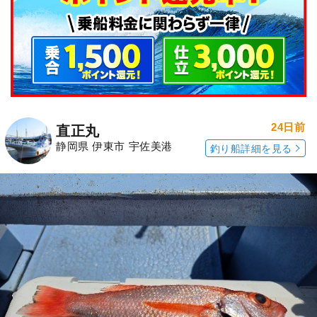
24日前
直正丸
静岡県 伊東市 宇佐美港
釣り船詳細を見る