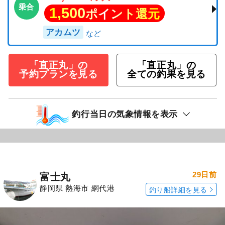
乗合
1,500
ポイント還元
アカムツ
「直正丸」の
「直正丸」の
予約プランを見る
全ての釣果を見る
釣行当日の気象情報を表示
29日前
富士丸
静岡県 熱海市 網代港
釣り船詳細を見る