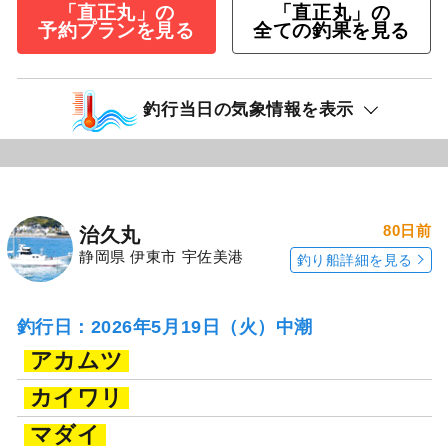
「直正丸」の
「直正丸」の
予約プランを見る
全ての釣果を見る
釣行当日の気象情報を表示
80日前
治久丸
静岡県 伊東市 宇佐美港
釣り船詳細を見る
釣行日：2026年5月19日（火）中潮
アカムツ
カイワリ
マダイ