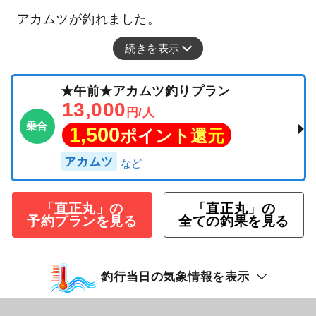
アカムツが釣れました。
続きを表示
★午前★アカムツ釣りプラン
13,000
円/人
乗合
1,500
ポイント還元
アカムツ
「直正丸」の
「直正丸」の
予約プランを見る
全ての釣果を見る
釣行当日の気象情報を表示