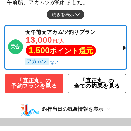
午前船。アカムツが釣れました。
続きを表示
★午前★アカムツ釣りプラン
13,000
円/人
乗合
1,500
ポイント還元
アカムツ
「直正丸」の
「直正丸」の
予約プランを見る
全ての釣果を見る
釣行当日の気象情報を表示