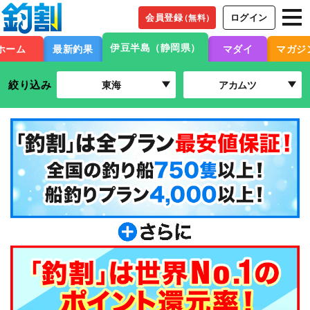
会員登録
ログイン
（無料）
伊豆半島（静岡県）
ホーム
最新釣果
マダイ
マガジ
絞り込み
東海
アカムツ