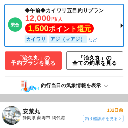
◆午前◆カイワリ五目釣りプラン
12,000
円/人
乗合
1,500
ポイント還元
カイワリ
アジ（マアジ）
「治久丸」の
「治久丸」の
予約プランを見る
全ての釣果を見る
釣行当日の気象情報を表示
132日前
安菜丸
静岡県 熱海市 網代港
釣り船詳細を見る