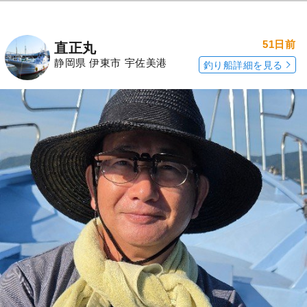
51日前
直正丸
静岡県 伊東市 宇佐美港
釣り船詳細を見る