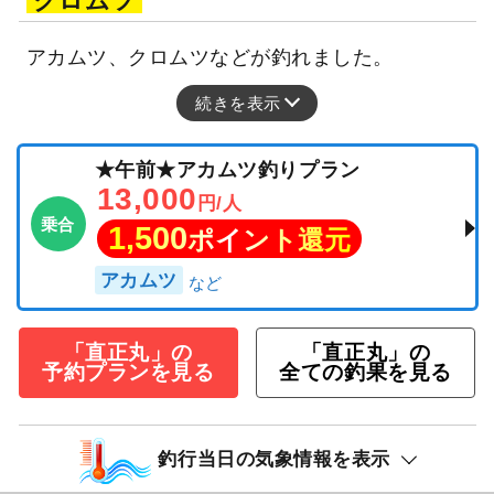
クロムツ
アカムツ、クロムツなどが釣れました。
続きを表示
★午前★アカムツ釣りプラン
13,000
円/人
乗合
1,500
ポイント還元
アカムツ
「直正丸」の
「直正丸」の
予約プランを見る
全ての釣果を見る
釣行当日の気象情報を表示