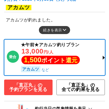
アカムツ
アカムツが釣れました。
続きを表示
★午前★アカムツ釣りプラン
13,000
円/人
乗合
1,500
ポイント還元
アカムツ
「直正丸」の
「直正丸」の
予約プランを見る
全ての釣果を見る
釣行当日の気象情報を表示