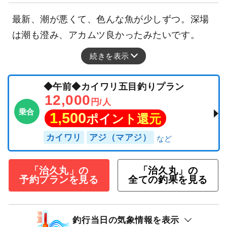
最新、潮が悪くて、色んな魚が少しずつ。深場
は潮も澄み、アカムツ良かったみたいです。
続きを表示
◆午前◆カイワリ五目釣りプラン
12,000
円/人
乗合
1,500
ポイント還元
カイワリ
アジ（マアジ）
「治久丸」の
「治久丸」の
予約プランを見る
全ての釣果を見る
釣行当日の気象情報を表示