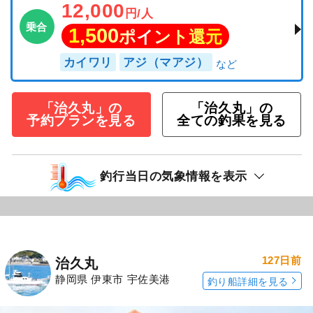
12,000
円/人
乗合
1,500
ポイント還元
カイワリ
アジ（マアジ）
「治久丸」の
「治久丸」の
予約プランを見る
全ての釣果を見る
釣行当日の気象情報を表示
127日前
治久丸
静岡県 伊東市 宇佐美港
釣り船詳細を見る