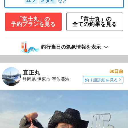
ムツ
メダイ
「富士丸」の
「富士丸」の
予約プランを見る
全ての釣果を見る
釣行当日の気象情報を表示
80日前
直正丸
静岡県 伊東市 宇佐美港
釣り船詳細を見る