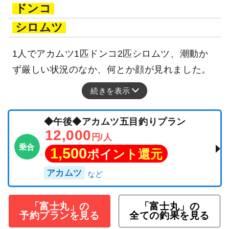
ドンコ
シロムツ
1人でアカムツ1匹ドンコ2匹シロムツ、潮動か
ず厳しい状況のなか、何とか顔が見れました。
続きを表示
◆午後◆アカムツ五目釣りプラン
12,000
円/人
乗合
1,500
ポイント還元
アカムツ
「富士丸」の
「富士丸」の
予約プランを見る
全ての釣果を見る