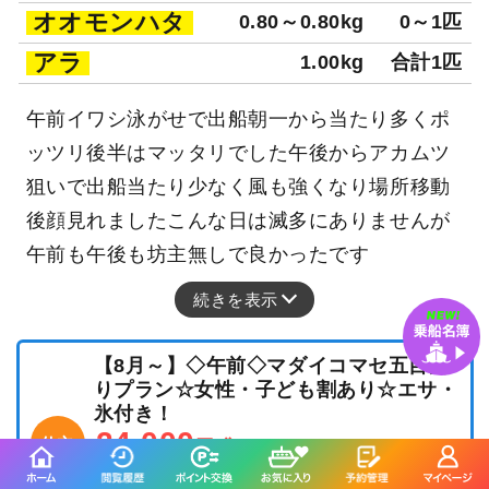
オオモンハタ
0.80～0.80kg
0～1匹
アラ
1.00kg
合計1匹
午前イワシ泳がせで出船朝一から当たり多くポ
ッツリ後半はマッタリでした午後からアカムツ
狙いで出船当たり少なく風も強くなり場所移動
後顔見れましたこんな日は滅多にありませんが
午前も午後も坊主無しで良かったです
続きを表示
【8月～】◇午前◇マダイコマセ五目釣
りプラン☆女性・子ども割あり☆エサ・
氷付き！
24,000
仕立
円/隻
3,000
ポイント還元