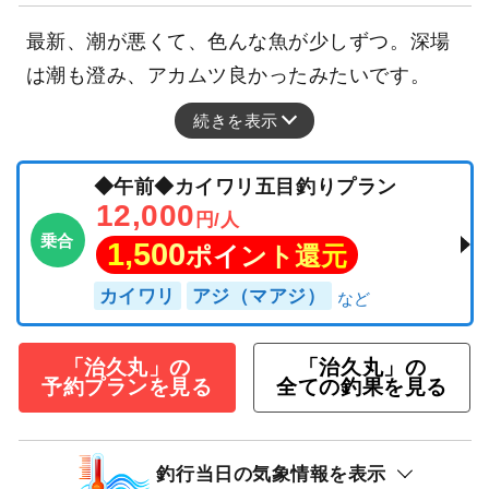
最新、潮が悪くて、色んな魚が少しずつ。深場
は潮も澄み、アカムツ良かったみたいです。
続きを表示
◆午前◆カイワリ五目釣りプラン
12,000
円/人
乗合
1,500
ポイント還元
カイワリ
アジ（マアジ）
「治久丸」の
「治久丸」の
予約プランを見る
全ての釣果を見る
釣行当日の気象情報を表示