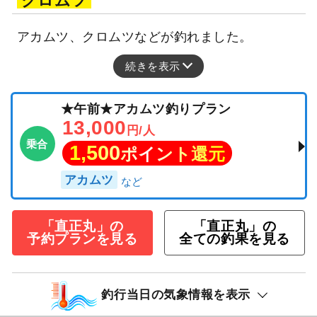
クロムツ
アカムツ、クロムツなどが釣れました。
続きを表示
★午前★アカムツ釣りプラン
13,000
円/人
乗合
1,500
ポイント還元
アカムツ
「直正丸」の
「直正丸」の
予約プランを見る
全ての釣果を見る
釣行当日の気象情報を表示