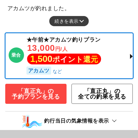
アカムツが釣れました。
続きを表示
★午前★アカムツ釣りプラン
13,000
円/人
乗合
1,500
ポイント還元
アカムツ
「直正丸」の
「直正丸」の
予約プランを見る
全ての釣果を見る
釣行当日の気象情報を表示