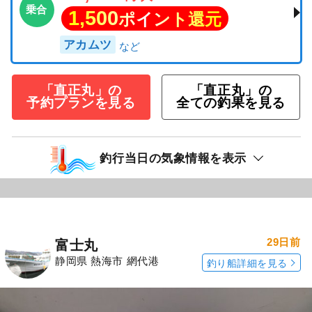
乗合
1,500
ポイント還元
アカムツ
「直正丸」の
「直正丸」の
予約プランを見る
全ての釣果を見る
釣行当日の気象情報を表示
29日前
富士丸
静岡県 熱海市 網代港
釣り船詳細を見る