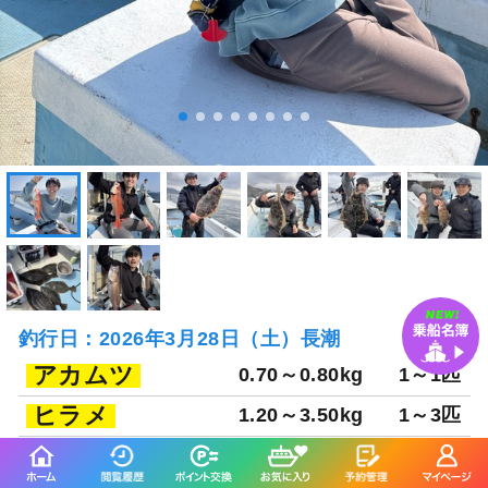
釣行日：2026年3月28日（土）長潮
アカムツ
0.70～0.80kg
1～1匹
ヒラメ
1.20～3.50kg
1～3匹
オオモンハタ
0.80～0.80kg
0～1匹