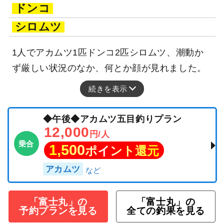
ドンコ
シロムツ
1人でアカムツ1匹ドンコ2匹シロムツ、潮動か
ず厳しい状況のなか、何とか顔が見れました。
続きを表示
◆午後◆アカムツ五目釣りプラン
12,000
円/人
乗合
1,500
ポイント還元
アカムツ
「富士丸」の
「富士丸」の
予約プランを見る
全ての釣果を見る