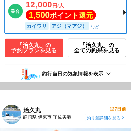
12,000
円/人
乗合
1,500
ポイント還元
カイワリ
アジ（マアジ）
「治久丸」の
「治久丸」の
予約プランを見る
全ての釣果を見る
釣行当日の気象情報を表示
127日前
治久丸
静岡県 伊東市 宇佐美港
釣り船詳細を見る