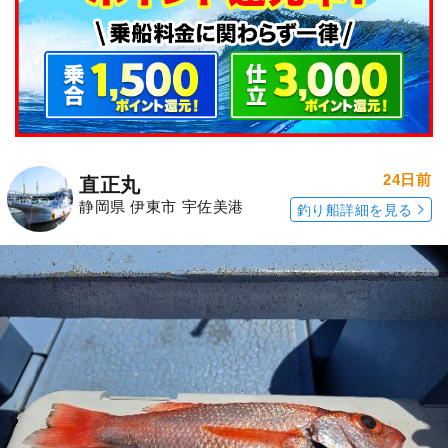
24日前
直正丸
静岡県 伊東市 宇佐美港
釣り船詳細を見る