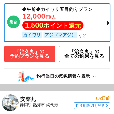
◆午前◆カイワリ五目釣りプラン
12,000
円/人
乗合
1,500
ポイント還元
カイワリ
アジ（マアジ）
「治久丸」の
「治久丸」の
予約プランを見る
全ての釣果を見る
釣行当日の気象情報を表示
132日前
安菜丸
静岡県 熱海市 網代港
釣り船詳細を見る