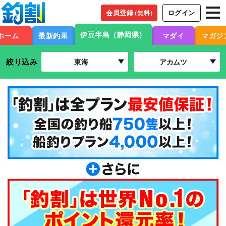
会員登録
ログイン
（無料）
伊豆半島（静岡県）
ホーム
最新釣果
マダイ
マガジ
絞り込み
東海
アカムツ