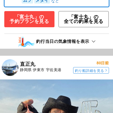
ムツ
メダイ
「富士丸」の
「富士丸」の
予約プランを見る
全ての釣果を見る
釣行当日の気象情報を表示
80日前
直正丸
静岡県 伊東市 宇佐美港
釣り船詳細を見る