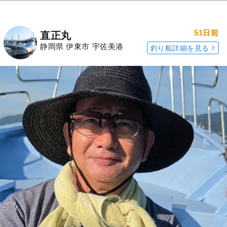
51日前
直正丸
静岡県 伊東市 宇佐美港
釣り船詳細を見る