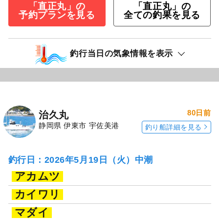
「直正丸」の
「直正丸」の
予約プランを見る
全ての釣果を見る
釣行当日の気象情報を表示
80日前
治久丸
静岡県 伊東市 宇佐美港
釣り船詳細を見る
釣行日：2026年5月19日（火）中潮
アカムツ
カイワリ
マダイ