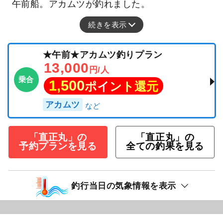
午前船。アカムツが釣れました。
続きを表示
★午前★アカムツ釣りプラン
13,000
円/人
乗合
1,500
ポイント還元
アカムツ
「直正丸」の
「直正丸」の
予約プランを見る
全ての釣果を見る
釣行当日の気象情報を表示