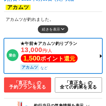
アカムツ
アカムツが釣れました。
続きを表示
★午前★アカムツ釣りプラン
13,000
円/人
乗合
1,500
ポイント還元
アカムツ
「直正丸」の
「直正丸」の
予約プランを見る
全ての釣果を見る
釣行当日の気象情報を表示