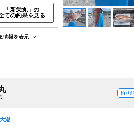
「新栄丸」の
ト還元
全ての釣果を見る
象情報を表示
丸
釣り
港
）大潮