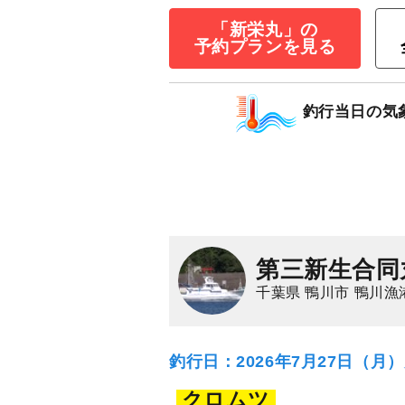
13,000
円/人
乗合
「新栄丸」の
1,500
ポイン
予約プランを見る
クロムツ
マダイ
釣行当日の気
第三新生合同
千葉県 鴨川市 鴨川漁
釣行日：2026年7月27日（月
クロムツ