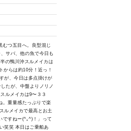
黒むつ五目へ。良型混じ
ジ、サバ、他の魚で今日も
 後半の鴨川沖スルメイカは
トからは約10分！近っ！
ますが、今日は多点掛けが
でしたが、中盤よりノリノ
！ スルメイカは9〜３３
ね。重量感たっぷりで楽
とスルメイカで最高とお土
すねー(^｡^)！」って
い笑笑 本日はご乗船あ