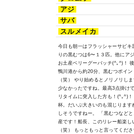
アジ
サバ
スルメイカ
今日も朝一はフラッシャーサビキ
りの黒むつは6〜１３匹。他にア
お土産ベリーグーバッチ(^｡^)！
鴨川港から約20分、黒むつポイン
（笑） やり始めるとノリノリし
少なかったですね。最高3点掛け
リタイムに突入した方も！(^｡^)
杯。だいぶ大きいのも混じります
しそうですねー。 「黒むつなど
産です！船長、このリレー船楽しいで
（笑） もっともっと言ってくださ