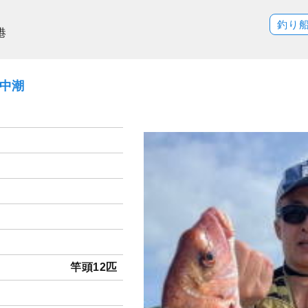
釣り
港
）中潮
竿頭12匹