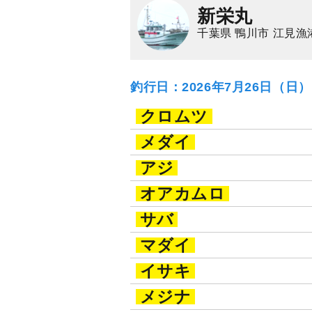
新栄丸
千葉県 鴨川市 江見漁
釣行日：2026年7月26日（日
クロムツ
メダイ
アジ
オアカムロ
サバ
マダイ
イサキ
メジナ