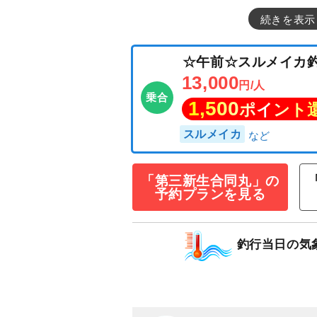
続きを表示
「第三新生合同丸」の
予約プランを見る
☆午前☆スルメ
13,000
円/人
釣行当日の気
乗合
1,500
ポイン
スルメイカ