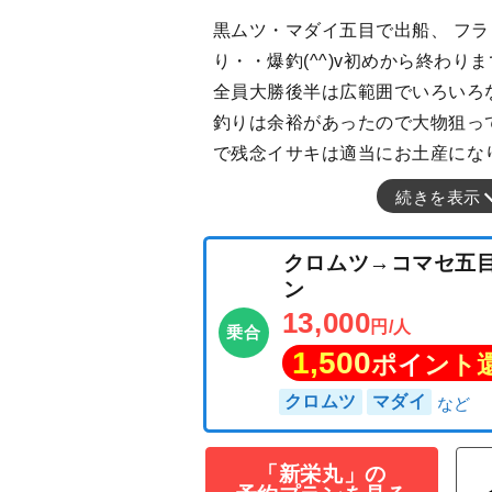
黒ムツ・マダイ五目で出船、 フ
り・・爆釣(^^)v初めから終わり
全員大勝後半は広範囲でいろいろ
釣りは余裕があったので大物狙っ
で残念イサキは適当にお土産にな
続きを表示
「新栄丸」の