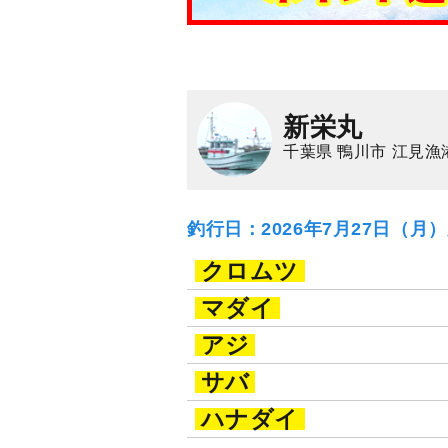
新栄丸
千葉県 鴨川市 江見漁
釣行日：2026年7月27日（月
クロムツ
マダイ
アジ
サバ
ハナダイ