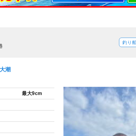
釣り
港
）大潮
最大9cm