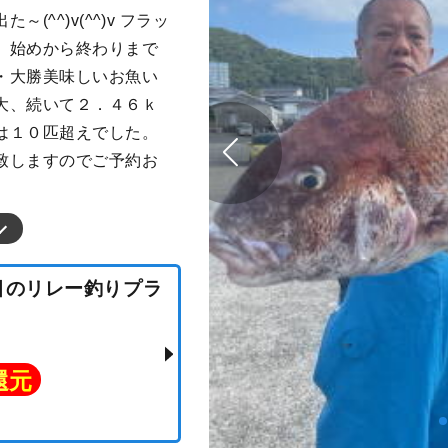
^^)v(^^)v フラッ
。始めから終わりまで
・大勝美味しいお魚い
大、続いて２．４６ｋ
は１０匹超えでした。
致しますのでご予約お
セ五目のリレー釣りプラ