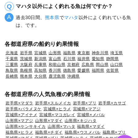
マハタ以外によく釣れる魚は何ですか？
過去30日間、
熊本県
で
マハタ
以外によく釣れている魚
は、です。
各都道府県の船釣り釣果情報
北海道
岩手県
宮城県
山形県
福島県
東京都
神奈川県
埼玉県
千葉県
茨城県
新潟県
富山県
石川県
福井県
愛知県
静岡県
三重県
大阪府
兵庫県
和歌山県
京都府
広島県
岡山県
山口県
鳥取県
島根県
高知県
香川県
徳島県
愛媛県
福岡県
佐賀県
長崎県
熊本県
大分県
鹿児島県
沖縄県
各都道府県の人気魚種の釣果情報
岩手県×マダラ
岩手県×スルメイカ
岩手県×ブリ
岩手県×カサゴ
岩手県×バラメヌケ
宮城県×ヒラメ
宮城県×マアジ
宮城県×アイナメ
宮城県×マコガレイ
宮城県×メバル
山形県×マアジ
山形県×マダイ
山形県×キジハタ
山形県×ケンサキイカ
山形県×マハタ
福島県×マダイ
福島県×ヒラメ
福島県×チダイ
福島県×ウスメバル
福島県×ブリ