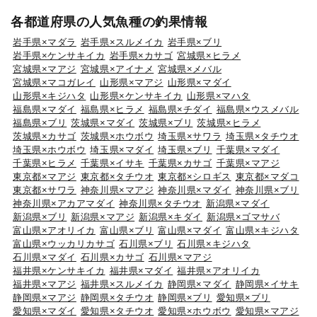
各都道府県の人気魚種の釣果情報
岩手県×マダラ
岩手県×スルメイカ
岩手県×ブリ
岩手県×ケンサキイカ
岩手県×カサゴ
宮城県×ヒラメ
宮城県×マアジ
宮城県×アイナメ
宮城県×メバル
宮城県×マコガレイ
山形県×マアジ
山形県×マダイ
山形県×キジハタ
山形県×ケンサキイカ
山形県×マハタ
福島県×マダイ
福島県×ヒラメ
福島県×チダイ
福島県×ウスメバル
福島県×ブリ
茨城県×マダイ
茨城県×ブリ
茨城県×ヒラメ
茨城県×カサゴ
茨城県×ホウボウ
埼玉県×サワラ
埼玉県×タチウオ
埼玉県×ホウボウ
埼玉県×マダイ
埼玉県×ブリ
千葉県×マダイ
千葉県×ヒラメ
千葉県×イサキ
千葉県×カサゴ
千葉県×マアジ
東京都×マアジ
東京都×タチウオ
東京都×シロギス
東京都×マダコ
東京都×サワラ
神奈川県×マアジ
神奈川県×マダイ
神奈川県×ブリ
神奈川県×アカアマダイ
神奈川県×タチウオ
新潟県×マダイ
新潟県×ブリ
新潟県×マアジ
新潟県×キダイ
新潟県×ゴマサバ
富山県×アオリイカ
富山県×ブリ
富山県×マダイ
富山県×キジハタ
富山県×ウッカリカサゴ
石川県×ブリ
石川県×キジハタ
石川県×マダイ
石川県×カサゴ
石川県×マアジ
福井県×ケンサキイカ
福井県×マダイ
福井県×アオリイカ
福井県×マアジ
福井県×スルメイカ
静岡県×マダイ
静岡県×イサキ
静岡県×マアジ
静岡県×タチウオ
静岡県×ブリ
愛知県×ブリ
愛知県×マダイ
愛知県×タチウオ
愛知県×ホウボウ
愛知県×マアジ