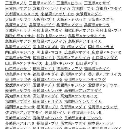
三重県×ブリ
三重県×マダイ
三重県×ヒラメ
三重県×カサゴ
三重県×マアジ
京都府×ケンサキイカ
京都府×ブリ
京都府×マダイ
京都府×スルメイカ
京都府×アオリイカ
大阪府×マダイ
大阪府×サワラ
大阪府×ブリ
大阪府×キジハタ
大阪府×スズキ
兵庫県×ブリ
兵庫県×マダイ
兵庫県×マダコ
兵庫県×サワラ
兵庫県×ヒラメ
和歌山県×マダイ
和歌山県×マアジ
和歌山県×ブリ
和歌山県×イサキ
和歌山県×マサバ
鳥取県×ケンサキイカ
鳥取県×マアジ
鳥取県×スルメイカ
鳥取県×アオリイカ
鳥取県×マダイ
岡山県×スズキ
岡山県×マダイ
岡山県×ヒラメ
岡山県×キジハタ
岡山県×マゴチ
広島県×マダイ
広島県×キジハタ
広島県×サワラ
広島県×ブリ
広島県×アオリイカ
山口県×マダイ
山口県×ケンサキイカ
山口県×キジハタ
山口県×ブリ
山口県×カサゴ
徳島県×ブリ
徳島県×マアジ
徳島県×チダイ
徳島県×イサキ
徳島県×キダイ
香川県×マダイ
香川県×アオリイカ
香川県×マゴチ
香川県×キジハタ
香川県×ショウサイフグ
愛媛県×マダイ
愛媛県×ブリ
愛媛県×キジハタ
愛媛県×タチウオ
愛媛県×サワラ
高知県×カンパチ
高知県×アカアマダイ
高知県×イサキ
高知県×マダイ
高知県×ケンサキイカ
福岡県×マダイ
福岡県×ヤリイカ
福岡県×ケンサキイカ
福岡県×ヒラマサ
福岡県×ブリ
佐賀県×マダイ
佐賀県×ヒラマサ
佐賀県×アカアマダイ
佐賀県×イサキ
佐賀県×キジハタ
長崎県×マダイ
長崎県×キジハタ
長崎県×オオモンハタ
長崎県×アオハタ
長崎県×ブリ
熊本県×マダイ
熊本県×ヒラメ
熊本県×メバル
熊本県×キジハタ
熊本県×カサゴ
鹿児島県×マダイ