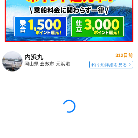
312日前
内浜丸
岡山県 倉敷市 元浜港
釣り船詳細を見る