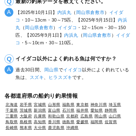
最新の釣果データを教えてください。
【2025年10月1日】
内浜丸
（
岡山県
倉敷市
）
イイダ
コ
・10～13cm・30～75匹、【2025年9月15日】
内浜
丸
（
岡山県
倉敷市
）
イイダコ
・12～15cm・30～150
匹、【2025年9月1日】
内浜丸
（
岡山県
倉敷市
）
イイダ
コ
・5～10cm・30～110匹。
イイダコ以外によく釣れる魚は何ですか？
過去30日間、
岡山県
で
イイダコ
以外によく釣れている
魚は、
スズキ
、
ヒラスズキ
です。
各都道府県の船釣り釣果情報
北海道
岩手県
宮城県
山形県
福島県
東京都
神奈川県
埼玉県
千葉県
茨城県
新潟県
富山県
石川県
福井県
愛知県
静岡県
三重県
大阪府
兵庫県
和歌山県
京都府
広島県
岡山県
山口県
鳥取県
島根県
高知県
香川県
徳島県
愛媛県
福岡県
佐賀県
長崎県
熊本県
大分県
鹿児島県
沖縄県