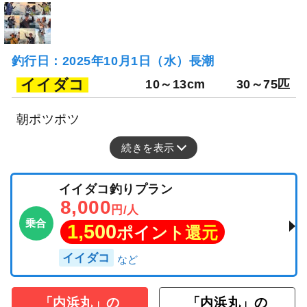
釣行日：2025年10月1日（水）長潮
イイダコ
10～13cm
30～75匹
朝ポツポツ
続きを表示
イイダコ釣りプラン
8,000
円/人
乗合
1,500
ポイント還元
イイダコ
「内浜丸」の
「内浜丸」の