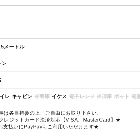
.25メートル
トン
名
イレ
キャビン
冷蔵庫
イケス
電子レンジ
冷凍庫
ポット
電源
事は各自持参の上、ご自由にお取り下さい。
クレジットカード決済対応【VISA、MasterCard】★
お支払いにPayPayもご利用いただけます★