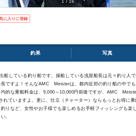
1
/
16
気に入りに登録
釣果
写真
区から出船している釣り船です。操船している浅賀船長は元々釣り
ですよ！そんなAMC Meisterは、都内近郊の釣り船の中
乗船料金は、9,000～10,000円前後ですが、AMC Meister
定されていますよ。更に、仕立（チャーター）ならもっとお得に乗
ス釣りなど、女性やお子様でも楽しめるお手軽フィッシングも楽
さい。