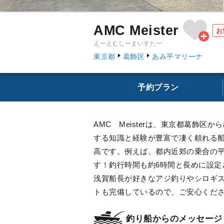
AMC Meister
お
えーえむしーまいすたー
東京都
葛飾区
あみ平マリーナ
予約プラン
AMC Meisterは、東京都葛飾
する知識と経験が豊富で凄く頼れる船長
高です。例えば、都内近郊の乗合の平均的な
す！釣行時間も約6時間と長めに設
浅賀船長が好きなアジ釣りやシロギ
トも完備しているので、ご安心くだ
釣り船からのメッセージ