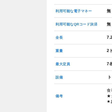
無
利用可能な電子マネー
無
利用可能なQRコード決済
7
全長
2
重量
7
最大定員
ト
設備
食
★
備考
★