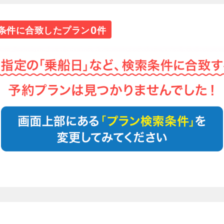
0
条件に合致したプラン
件