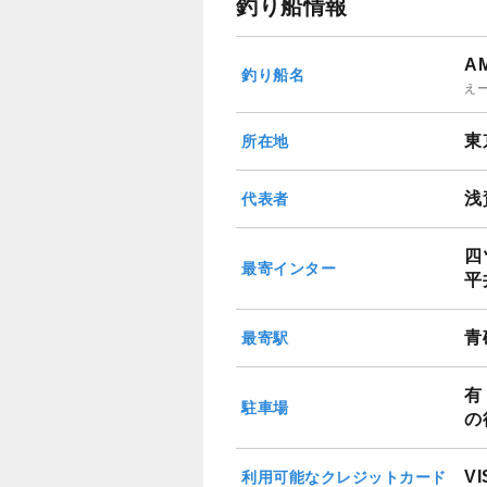
釣り船情報
AM
釣り船名
え
東
所在地
浅
代表者
四
最寄インター
平
青
最寄駅
有
駐車場
の
V
利用可能なクレジットカード