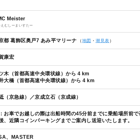
1
/
16
C Meister
ーえむしーまいすたー
京都 葛飾区奥戸7 あみ平マリーナ
（
地図
・
潮見表
）
賀康宏
ツ木（首都高速中央環状線）から 4 km
井大橋（首都高速中央環状線）から 4 km
砥（京急線）／京成立石（京成線）
：お車でお越しの際は出船時間の45分前までに乗船場所前で
後、近隣コインパーキングまでご案内し送迎いたします。
ISA、MASTER