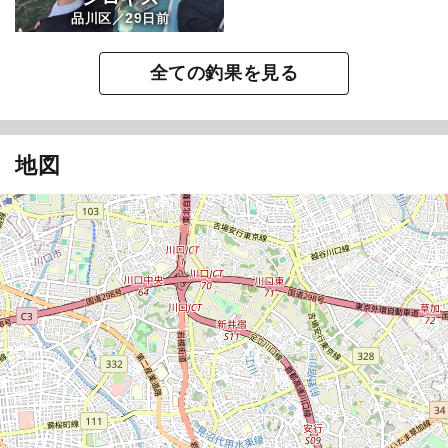
29
品川区／
日前
全ての釣果を見る
地図