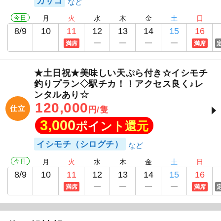
カサゴ
今日
月
火
水
木
金
土
日
8/9
10
11
12
13
14
15
16
満席
満席
1
/
12
★土日祝★美味しい天ぷら付き☆イシモチ
釣りプラン◇駅チカ！！アクセス良く♪レ
ンタルあり☆
120,000
仕立
円/隻
3,000
ポイント還元
イシモチ（シログチ）
今日
月
火
水
木
金
土
日
8/9
10
11
12
13
14
15
16
満席
満席