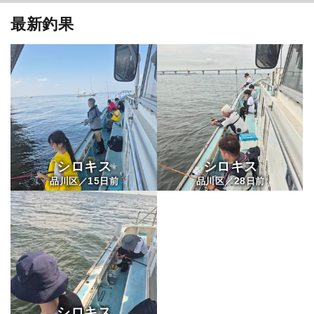
最新釣果
シロキス
シロキス
15
28
品川区／
日前
品川区／
日前
シロキス