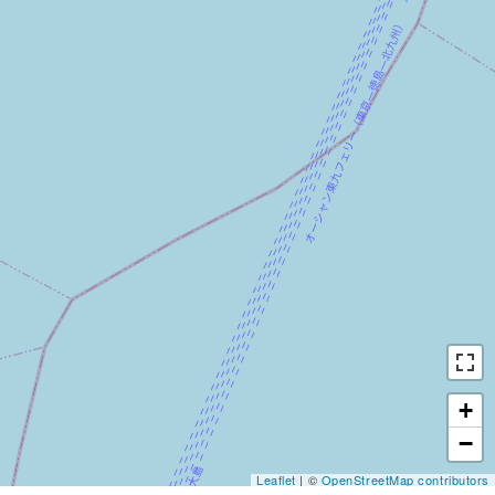
+
−
Leaflet
| ©
OpenStreetMap contributors