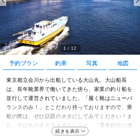
1
/
12
予約プラン
釣果
写真
地図
東京都立会川から出船している大山丸。大山船長
は、長年靴業界で働いてきた傍ら、家業の釣り船を
並行して運営されていました。「履く靴はニューバ
ランスのみ！」とこだわり持っておりますので、乗
船の際は、ぜひ話題のネタにしてみてください！ま
た、大山丸のオススメポイントは、「電車釣行に便
続きを表示
利」「平日5名から貸切できる」ところです。京浜