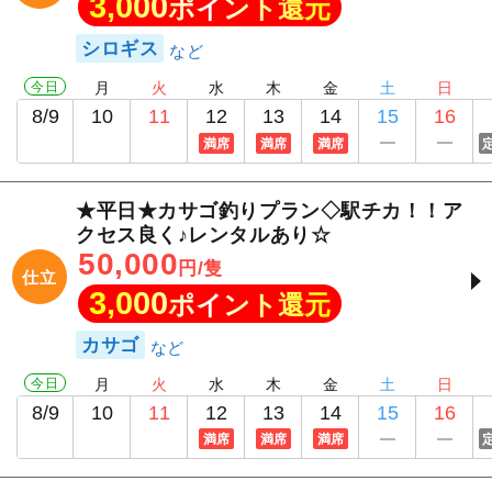
3,000
ポイント還元
シロギス
今日
月
火
水
木
金
土
日
8/9
10
11
12
13
14
15
16
満席
満席
満席
★平日★カサゴ釣りプラン◇駅チカ！！ア
クセス良く♪レンタルあり☆
50,000
円/隻
仕立
3,000
ポイント還元
カサゴ
今日
月
火
水
木
金
土
日
8/9
10
11
12
13
14
15
16
満席
満席
満席