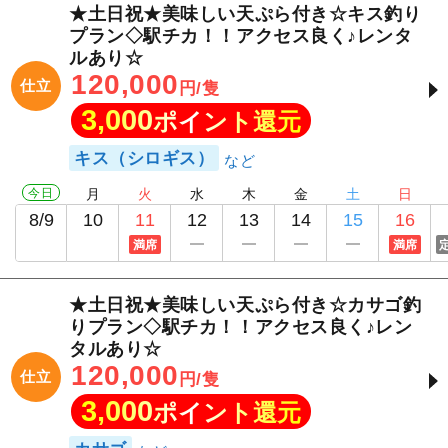
★土日祝★美味しい天ぷら付き☆キス釣り
プラン◇駅チカ！！アクセス良く♪レンタ
ルあり☆
120,000
仕立
円/隻
3,000
ポイント還元
キス（シロギス）
今日
月
火
水
木
金
土
日
8/9
10
11
12
13
14
15
16
満席
満席
★土日祝★美味しい天ぷら付き☆カサゴ釣
りプラン◇駅チカ！！アクセス良く♪レン
タルあり☆
120,000
仕立
円/隻
3,000
ポイント還元