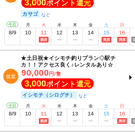
3,000
ポイント還元
カサゴ
今日
月
火
水
木
金
土
日
8/9
10
11
12
13
14
15
16
満席
満席
満席
★土日祝★イシモチ釣りプラン◇駅チ
カ！！アクセス良く♪レンタルあり☆
90,000
円/隻
仕立
3,000
ポイント還元
イシモチ（シログチ）
今日
月
火
水
木
金
土
日
8/9
10
11
12
13
14
15
16
満席
満席