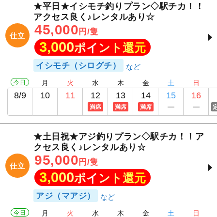
★平日★イシモチ釣りプラン◇駅チカ！！
アクセス良く♪レンタルあり☆
45,000
円/隻
仕立
3,000
ポイント還元
イシモチ（シログチ）
今日
月
火
水
木
金
土
日
8/9
10
11
12
13
14
15
16
満席
満席
満席
★土日祝★アジ釣りプラン◇駅チカ！！ア
クセス良く♪レンタルあり☆
95,000
円/隻
仕立
3,000
ポイント還元
アジ（マアジ）
今日
月
火
水
木
金
土
日