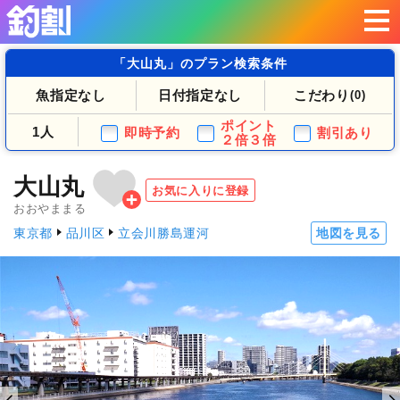
「大山丸」のプラン検索条件
魚指定なし
日付指定なし
こだわり
(0)
ポイント
1人
即時予約
割引あり
２倍３倍
大山丸
お気に入りに登録
おおやままる
東京都
品川区
立会川勝島運河
地図を見る