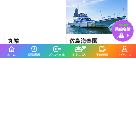
丸裕
佐島海楽園
港区／京浜運河
横須賀市／佐島港
4.0
4.7
(1件)
(43件)
喜久丸
深川 吉野屋
鎌倉市／腰越漁港
江東区／木場
4.5
4.5
(247件)
(105件)