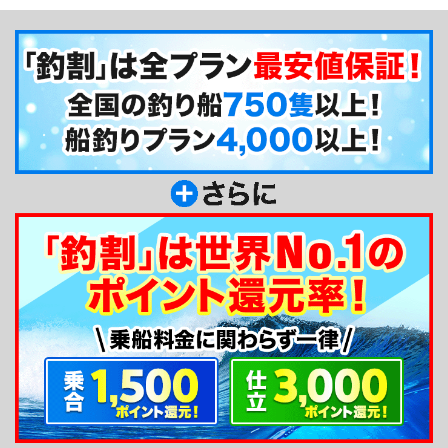
急行・立会川駅から徒歩圏内から出船しており、出
船時間も8時前後と比較的ゆったり釣りに出かけら
れます。また、平日なら5名と少人数で貸切できる
ので、空間広く釣りが楽しめますよ！
釣り船からのメッセージ
大山丸船長の大山です。私は、先代から受け継い
で船を運営して参りました。長らく、週末限定の出
船でしたが、サラリーマンを引退し平日も含めて毎
日出船可能となりました。平日は少人数でお受けし
ております。電車釣行ができる立地ですので、お気
軽にご利用下さい。