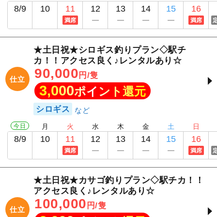
8/9
10
11
12
13
14
15
16
満席
満席
★土日祝★シロギス釣りプラン◇駅チ
カ！！アクセス良く♪レンタルあり☆
90,000
円/隻
仕立
3,000
ポイント還元
シロギス
今日
月
火
水
木
金
土
日
8/9
10
11
12
13
14
15
16
満席
満席
★土日祝★カサゴ釣りプラン◇駅チカ！！
アクセス良く♪レンタルあり☆
100,000
円/隻
仕立