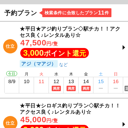
11
予約プラン
検索条件に合致したプラン
件
★平日★アジ釣りプラン◇駅チカ！！アク
セス良く♪レンタルあり☆
47,500
円/隻
仕立
3,000
ポイント還元
アジ（マアジ）
今日
月
火
水
木
金
土
日
8/9
10
11
12
13
14
15
16
満席
満席
満席
★平日★シロギス釣りプラン◇駅チカ！！
アクセス良く♪レンタルあり☆
45,000
円/隻
仕立