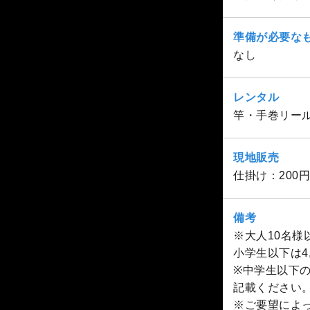
準備が必要な
なし
レンタル
竿・手巻リー
現地販売
仕掛け：200円
備考
※大人10名様
小学生以下は4
※中学生以下
記載ください
※ご要望によ