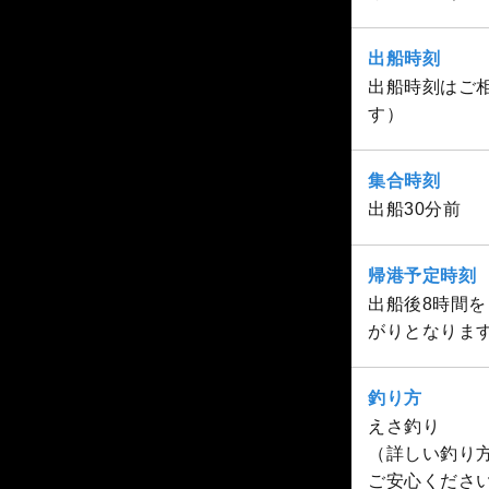
出船時刻
出船時刻はご相
す）
集合時刻
出船30分前
帰港予定時刻
出船後8時間を
がりとなりま
釣り方
えさ釣り
（詳しい釣り
ご安心くださ