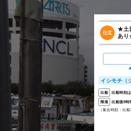
★土
仕立
あり
イシモチ（
出船時刻は
出船
出船後8時
帰港
（集合時刻：出船