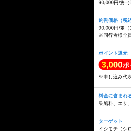
90,000円/隻
釣割価格（税
90,000円/隻
※同行者様全
ポイント還元
3,000
ポ
※申し込み代
料金に含まれ
乗船料、エサ
ターゲット
イシモチ（シ