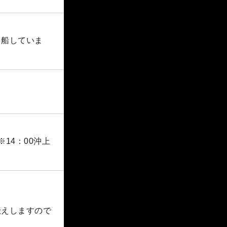
出船していま
14：00沖上
伝えしますので