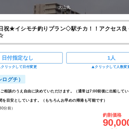
大山丸
日祝★イシモチ釣りプラン◇駅チカ！！アクセス良
☆
日付指定なし
1人
クリックして日付変更
クリックして人数変
シログチ）
ご相談のうえ自由に決めていただけます。（通常は7:00前後に出船してい
間を目安としています。（もちろんお早めの帰港も可能です）
30分前）
釣割価格
90,00