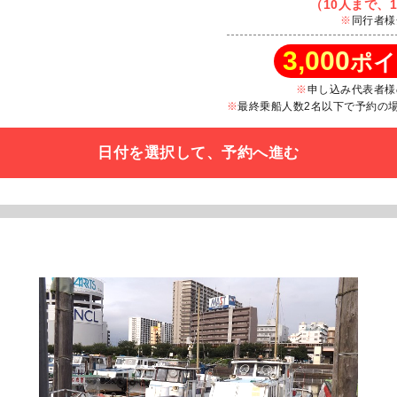
（10人まで、1
同行者様
3,000
ポイ
申し込み代表者様
最終乗船人数2名以下で予約の場合
日付を選択して、予約へ進む