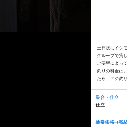
土日祝にイシ
グループで貸
ご要望によっ
釣りの料金は
たら、アジ釣
乗合・仕立
仕立
通常価格（税