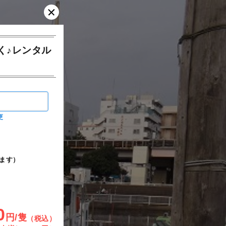
く♪レンタル
更
ます）
0
円/隻
（税込）