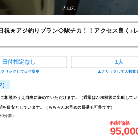
大山丸
日祝★アジ釣りプラン◇駅チカ！！アクセス良く♪
日付指定なし
1人
クリックして日付変更
クリックして人数変
ジ）
ご相談のうえ自由に決めていただけます。（通常は7:00前後に出船してい
間を目安としています。（もちろんお早めの帰港も可能です）
30分前）
釣割価格
95,00