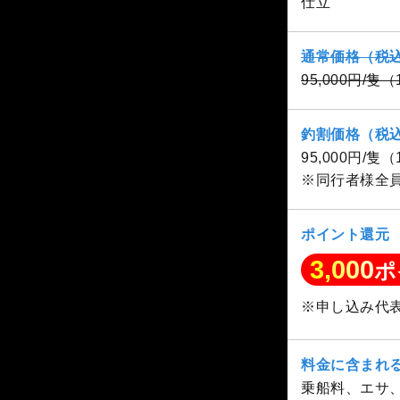
仕立
通常価格（税
95,000円/隻
釣割価格（税
95,000円/隻
※同行者様全
ポイント還元
3,000
ポ
※申し込み代
料金に含まれ
乗船料、エサ