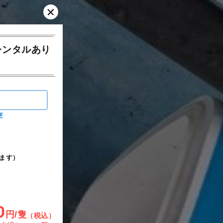
レンタルあり
更
ます）
0
円/隻
（税込）