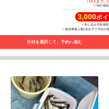
（10人まで、1
同行者様
3,000
ポイ
申し込み代表者様
最終乗船人数2名以下で予約の場合
日付を選択して、予約へ進む