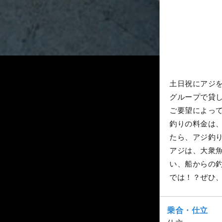
土日祝にアジ
グループで貸
ご要望によっ
釣りの料金は
たら、アジ釣
アジは、大衆
い、船からの
では！？ぜひ
乗合・仕立