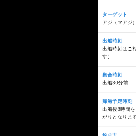
ターゲット
アジ（マアジ
出船時刻
出船時刻はご相
す）
集合時刻
出船30分前
帰港予定時刻
出船後8時間を
がりとなりま
釣り方