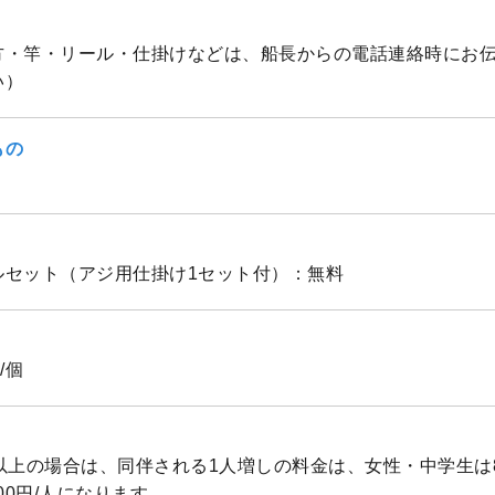
方・竿・リール・仕掛けなどは、船長からの電話連絡時にお
い）
もの
ルセット（アジ用仕掛け1セット付）：無料
/個
以上の場合は、同伴される1人増しの料金は、女性・中学生は8,
00円/人になります。