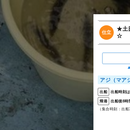
★土
仕立
☆
アジ（マア
出船時刻は
出船
出船後8時
帰港
（集合時刻：出船