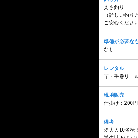
えさ釣り
（詳しい釣り
ご安心くださ
準備が必要な
なし
レンタル
竿・手巻リー
現地販売
仕掛け：200円
備考
※大人10名様
学生以下は5,0