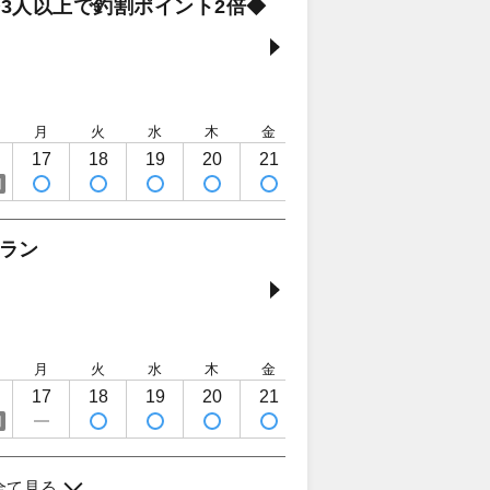
3人以上で釣割ポイント2倍◆
月
火
水
木
金
土
日
月
17
18
19
20
21
22
23
24
日
ラン
月
火
水
木
金
土
日
月
17
18
19
20
21
22
23
24
日
全て見る