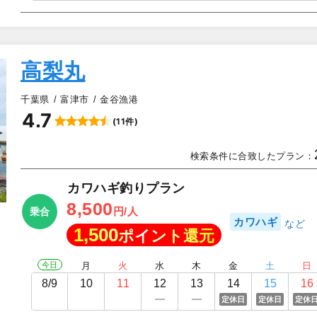
高梨丸
千葉県
富津市
金谷漁港
4.7
(11件)
▲
検索条件に合致したプラン：
カワハギ釣りプラン
8,500
円/人
乗合
カワハギ
1,500
ポイント還元
今日
月
火
水
木
金
土
日
8/9
10
11
12
13
14
15
16
定休日
定休日
定休