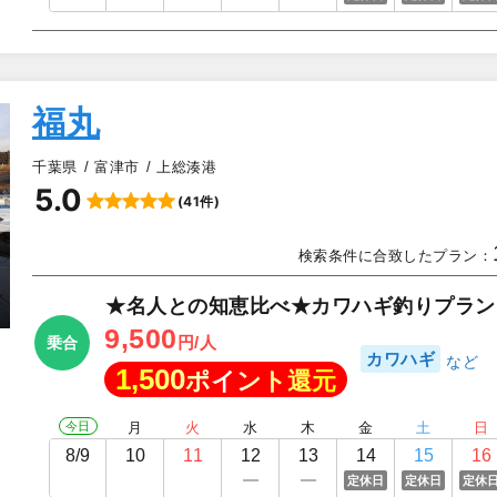
福丸
千葉県
富津市
上総湊港
5.0
(41件)
▲
検索条件に合致したプラン：
★名人との知恵比べ★カワハギ釣りプラン
9,500
円/人
乗合
カワハギ
1,500
ポイント還元
今日
月
火
水
木
金
土
日
8/9
10
11
12
13
14
15
16
定休日
定休日
定休