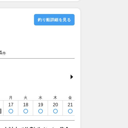
釣り船詳細を見る
4
件
月
火
水
木
金
土
日
月
17
18
19
20
21
22
23
24
日