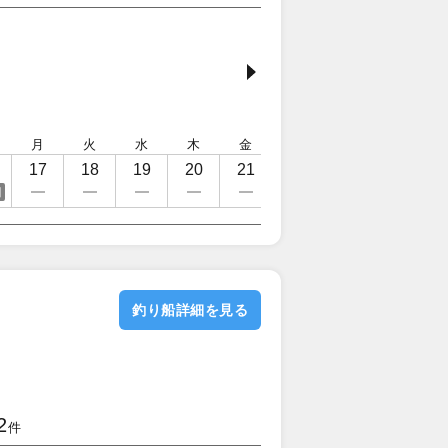
月
火
水
木
金
土
日
月
17
18
19
20
21
22
23
24
日
釣り船詳細を見る
2
件