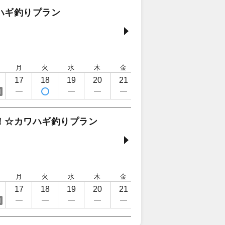
ハギ釣りプラン
月
火
水
木
金
土
日
月
17
18
19
20
21
22
23
24
日
！☆カワハギ釣りプラン
月
火
水
木
金
土
日
月
17
18
19
20
21
22
23
24
日