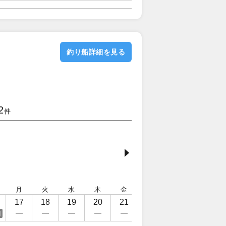
釣り船詳細を見る
2
件
月
火
水
木
金
土
日
月
17
18
19
20
21
22
23
24
日