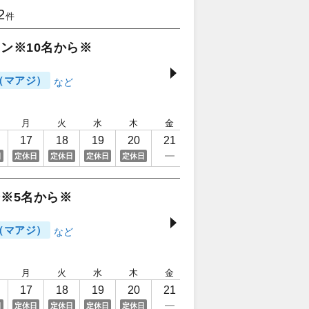
2
件
ン※10名から※
（マアジ）
月
火
水
木
金
土
日
月
17
18
19
20
21
22
23
24
日
定休日
定休日
定休日
定休日
※5名から※
（マアジ）
月
火
水
木
金
土
日
月
17
18
19
20
21
22
23
24
日
定休日
定休日
定休日
定休日