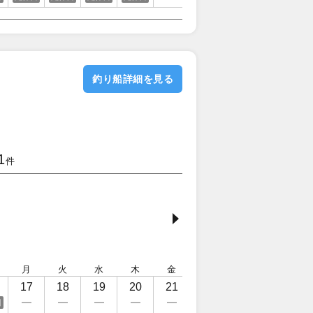
釣り船詳細を見る
1
件
月
火
水
木
金
土
日
月
17
18
19
20
21
22
23
24
日