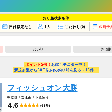
釣り船検索条件
日付指定なし
1人
こだわり
即時予
(0)
安い順
評価順
2
ポイント
倍！
お試しモニター中！
30
13
新規加盟から
日以内の釣り船を見る（
件）
フィッシュオン大勝
千葉県
富津市
上総湊港
4.6
(68件)
▲