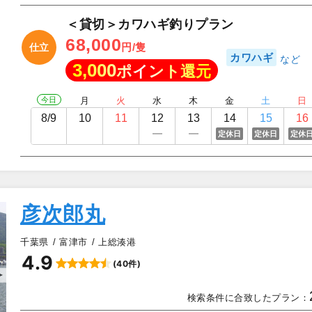
＜貸切＞カワハギ釣りプラン
68,000
円/隻
仕立
カワハギ
3,000
ポイント還元
今日
月
火
水
木
金
土
日
8/9
10
11
12
13
14
15
16
定休日
定休日
定休
彦次郎丸
千葉県
富津市
上総湊港
4.9
(40件)
▲
検索条件に合致したプラン：