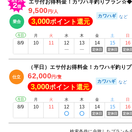
エサ付お得料金！カワハギ釣りプラン☆◆
9,500
円/人
カワハギ
3,000
ポイント還元
乗合
今日
月
火
水
木
金
土
日
8/9
10
11
12
13
14
15
16
定休日
定休日
定休
（平日）エサ付お得料金！カワハギ釣りプ
62,000
円/隻
仕立
カワハギ
3,000
ポイント還元
今日
月
火
水
木
金
土
日
8/9
10
11
12
13
14
15
16
定休日
定休日
定休
検索条件に合致したプランを