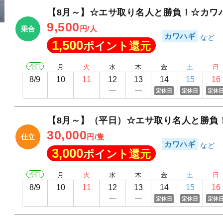
【8月～】☆エサ取り名人と勝負！☆カワ
9,500
円/人
乗合
カワハギ
1,500
ポイント還元
今日
月
火
水
木
金
土
日
8/9
10
11
12
13
14
15
16
定休日
定休日
定休
【8月～】（平日）☆エサ取り名人と勝負
30,000
円/隻
仕立
カワハギ
3,000
ポイント還元
今日
月
火
水
木
金
土
日
8/9
10
11
12
13
14
15
16
定休日
定休日
定休