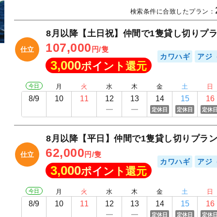
検索条件に合致したプラン：
8月以降【土日祝】仲間で1隻貸し切りプラ
107,000
円/隻
仕立
カワハギ
アジ
3,000
ポイント還元
今日
月
火
水
木
金
土
日
8/9
10
11
12
13
14
15
16
定休日
定休日
定休
8月以降【平日】仲間で1隻貸し切りプラン
62,000
円/隻
仕立
カワハギ
アジ
3,000
ポイント還元
今日
月
火
水
木
金
土
日
8/9
10
11
12
13
14
15
16
定休日
定休日
定休