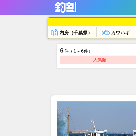
内房（千葉県）
カワハギ
6
1
6
件
（
～
件）
人気順