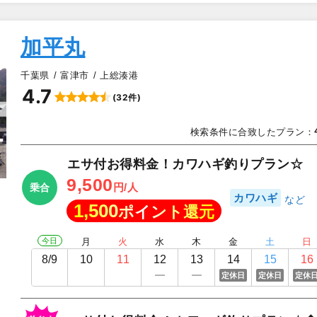
加平丸
千葉県
富津市
上総湊港
4.7
(32件)
▲
検索条件に合致したプラン：
エサ付お得料金！カワハギ釣りプラン☆
9,500
円/人
乗合
カワハギ
1,500
ポイント還元
今日
月
火
水
木
金
土
日
8/9
10
11
12
13
14
15
16
定休日
定休日
定休