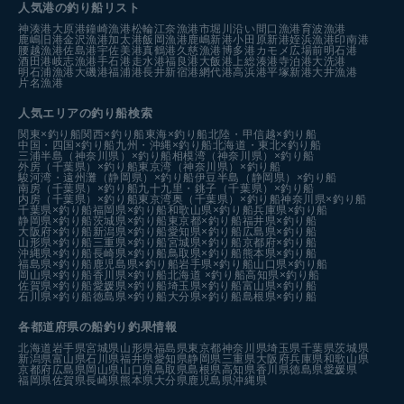
人気港の釣り船リスト
神湊港
大原港
鐘崎漁港
松輪江奈漁港
市堀川沿い
間口漁港
育波漁港
鹿嶋旧港
金沢漁港
加太港
飯岡漁港
鹿嶋新港
小田原新港
姪浜漁港
印南港
腰越漁港
佐島港
宇佐美港
真鶴港
久慈漁港
博多港カモメ広場前
明石港
酒田港
岐志漁港
手石港
走水港
福良港
大飯港
上総湊港
寺泊港
大洗港
明石浦漁港
大磯港
福浦港
長井新宿港
網代港
高浜港
平塚新港
大井漁港
片名漁港
人気エリアの釣り船検索
関東×釣り船
関西×釣り船
東海×釣り船
北陸・甲信越×釣り船
中国・四国×釣り船
九州・沖縄×釣り船
北海道・東北×釣り船
三浦半島（神奈川県）×釣り船
相模湾（神奈川県）×釣り船
外房（千葉県）×釣り船
東京湾（神奈川県）×釣り船
駿河湾・遠州灘（静岡県）×釣り船
伊豆半島（静岡県）×釣り船
南房（千葉県）×釣り船
九十九里・銚子（千葉県）×釣り船
内房（千葉県）×釣り船
東京湾奥（千葉県）×釣り船
神奈川県×釣り船
千葉県×釣り船
福岡県×釣り船
和歌山県×釣り船
兵庫県×釣り船
静岡県×釣り船
茨城県×釣り船
東京都×釣り船
福井県×釣り船
大阪府×釣り船
新潟県×釣り船
愛知県×釣り船
広島県×釣り船
山形県×釣り船
三重県×釣り船
宮城県×釣り船
京都府×釣り船
沖縄県×釣り船
長崎県×釣り船
鳥取県×釣り船
熊本県×釣り船
福島県×釣り船
鹿児島県×釣り船
岩手県×釣り船
山口県×釣り船
岡山県×釣り船
香川県×釣り船
北海道 ×釣り船
高知県×釣り船
佐賀県×釣り船
愛媛県×釣り船
埼玉県×釣り船
富山県×釣り船
石川県×釣り船
徳島県×釣り船
大分県×釣り船
島根県×釣り船
各都道府県の船釣り釣果情報
北海道
岩手県
宮城県
山形県
福島県
東京都
神奈川県
埼玉県
千葉県
茨城県
新潟県
富山県
石川県
福井県
愛知県
静岡県
三重県
大阪府
兵庫県
和歌山県
京都府
広島県
岡山県
山口県
鳥取県
島根県
高知県
香川県
徳島県
愛媛県
福岡県
佐賀県
長崎県
熊本県
大分県
鹿児島県
沖縄県