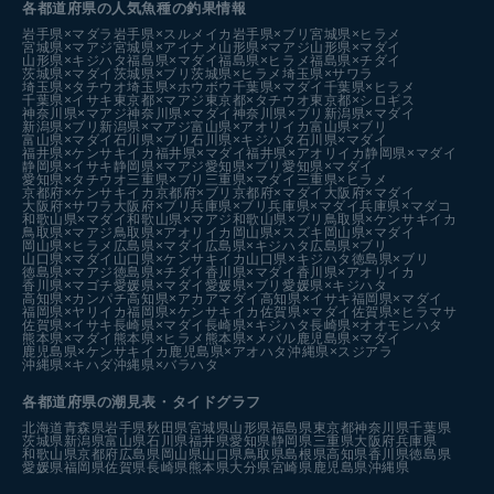
各都道府県の人気魚種の釣果情報
岩手県×マダラ
岩手県×スルメイカ
岩手県×ブリ
宮城県×ヒラメ
宮城県×マアジ
宮城県×アイナメ
山形県×マアジ
山形県×マダイ
山形県×キジハタ
福島県×マダイ
福島県×ヒラメ
福島県×チダイ
茨城県×マダイ
茨城県×ブリ
茨城県×ヒラメ
埼玉県×サワラ
埼玉県×タチウオ
埼玉県×ホウボウ
千葉県×マダイ
千葉県×ヒラメ
千葉県×イサキ
東京都×マアジ
東京都×タチウオ
東京都×シロギス
神奈川県×マアジ
神奈川県×マダイ
神奈川県×ブリ
新潟県×マダイ
新潟県×ブリ
新潟県×マアジ
富山県×アオリイカ
富山県×ブリ
富山県×マダイ
石川県×ブリ
石川県×キジハタ
石川県×マダイ
福井県×ケンサキイカ
福井県×マダイ
福井県×アオリイカ
静岡県×マダイ
静岡県×イサキ
静岡県×マアジ
愛知県×ブリ
愛知県×マダイ
愛知県×タチウオ
三重県×ブリ
三重県×マダイ
三重県×ヒラメ
京都府×ケンサキイカ
京都府×ブリ
京都府×マダイ
大阪府×マダイ
大阪府×サワラ
大阪府×ブリ
兵庫県×ブリ
兵庫県×マダイ
兵庫県×マダコ
和歌山県×マダイ
和歌山県×マアジ
和歌山県×ブリ
鳥取県×ケンサキイカ
鳥取県×マアジ
鳥取県×アオリイカ
岡山県×スズキ
岡山県×マダイ
岡山県×ヒラメ
広島県×マダイ
広島県×キジハタ
広島県×ブリ
山口県×マダイ
山口県×ケンサキイカ
山口県×キジハタ
徳島県×ブリ
徳島県×マアジ
徳島県×チダイ
香川県×マダイ
香川県×アオリイカ
香川県×マゴチ
愛媛県×マダイ
愛媛県×ブリ
愛媛県×キジハタ
高知県×カンパチ
高知県×アカアマダイ
高知県×イサキ
福岡県×マダイ
福岡県×ヤリイカ
福岡県×ケンサキイカ
佐賀県×マダイ
佐賀県×ヒラマサ
佐賀県×イサキ
長崎県×マダイ
長崎県×キジハタ
長崎県×オオモンハタ
熊本県×マダイ
熊本県×ヒラメ
熊本県×メバル
鹿児島県×マダイ
鹿児島県×ケンサキイカ
鹿児島県×アオハタ
沖縄県×スジアラ
沖縄県×キハダ
沖縄県×バラハタ
各都道府県の潮見表
・タイドグラフ
北海道
青森県
岩手県
秋田県
宮城県
山形県
福島県
東京都
神奈川県
千葉県
茨城県
新潟県
富山県
石川県
福井県
愛知県
静岡県
三重県
大阪府
兵庫県
和歌山県
京都府
広島県
岡山県
山口県
鳥取県
島根県
高知県
香川県
徳島県
愛媛県
福岡県
佐賀県
長崎県
熊本県
大分県
宮崎県
鹿児島県
沖縄県