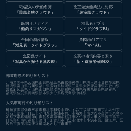
1秒記入の乗船名簿
改正遊漁船業法に対応
「乗船名簿クラウド」
「遊漁船クラウド」
船釣りメディア
潮見表アプリ
「船釣りマガジン」
「タイドグラフBI」
全国の潮汐情報
魚図鑑AIアプリ
「潮見表・タイドグラフ」
「マイAI」
魚図鑑サイト
充実の補償内容と安さ
「写真から探せる魚図鑑」
「新・遊漁船保険DX」
都道府県の釣り船リスト
北海道
岩手県
宮城県
山形県
福島県
東京都
神奈川県
埼玉県
千葉県
茨城県
新潟県
富山県
石川県
福井県
愛知県
静岡県
三重県
大阪府
兵庫県
和歌山県
京都府
広島県
岡山県
山口県
鳥取県
島根県
高知県
香川県
徳島県
愛媛県
福岡県
佐賀県
長崎県
熊本県
大分県
鹿児島県
沖縄県
人気市町村の釣り船リスト
横須賀市
宗像市
三浦市
横浜市
和歌山市
いすみ市
福岡市
鹿嶋市
北九州市
明石市
淡路市
日立市
小田原市
勝浦市
鴨川市
熱海市
南房総市
富津市
糸島市
足柄下郡真鶴町
館山市
知多郡南知多町
江東区
伊東市
大田区
平塚市
旭市
日高郡印南町
鎌倉市
酒田市
加古川市
田辺市
沼津市
小浜市
品川区
江戸川区
広島市
賀茂郡南伊豆町
南あわじ市
市川市