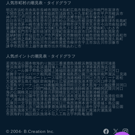
人気市町村の潮見表・タイドグラフ
明石市
浜松市
糸島市
長崎市
周防大島町
広島市
和歌山市
鳴門市
富津市
下関市
北九州市
木更津市
姫路市
淡路市
九十九里町
石巻市
平戸市
横浜市
神戸市
江戸川区
名古屋市
呉市
延岡市
志摩市
館山市
平塚市
小豆島町
四日市市
江田島市
常滑市
沼津市
松山市
福山市
横須賀市
唐津市
津市
長島町
佐世保市
茅ヶ崎市
浦安市
宮古島市
伊勢市
伊万里市
天草市
今治市
南知多町
勝浦市
南伊勢町
浜田市
大洗町
五島市
上天草市
芦北町
愛南町
いわき市
大磯町
長門市
千葉市
焼津市
亘理町
境港市
田原市
臼杵市
鈴鹿市
西尾市
恩納村
銚子市
仙台市
八戸市
芦屋町
光市
舞鶴市
行橋市
碧南市
西海市
高松市
葉山町
徳之島町
気仙沼市
市川市
桑名市
廿日市市
福岡市
赤穂市
屋久島町
苫小牧市
玉名市
糸魚川市
川崎市
尾鷲市
柳井市
宇土市
加古川市
宗像市
諫早市
西宮市
上越市
倉敷市
出水市
南あわじ市
人気ポイントの潮見表・タイドグラフ
若洲海浜公園
本牧海釣り施設
三番瀬
鹿島港
横浜
舞阪漁港
那珂湊港
豊浜漁港
宇野港
小名浜港
貝塚人工島
加太漁港
大津港
葛西海浜公園
アジュール舞子
野島公園
閖上港
福田港
須磨海岸
清水港
旧江戸川河口
新舞子マリンパーク
相馬港
三池港
東扇島西公園
三浦海岸
南芦屋浜
二見港
片貝漁港
平和島ボートレース場
野北漁港
相模川河口
大洗マリーナ
若松
大蔵海岸
玉島Ｅ地区
碧南海釣り広場
波崎新漁港
木曽川河口
呼子港
八景島マリーナ
ふれーゆ裏
飯岡漁港
羽田
日立港
大黒海づり施設
豊川河口
千葉ポートパーク
関門橋
名護漁港
御前崎港
師崎港
天神崎
阿武隈川河口
海の公園
検見川堤防
筑後川昇開橋
室見川河口
敦賀新港
横須賀
平磯海づり公園
牛窓港
垂水漁港
明石港
本渡港
鳥取港
東幡豆漁港
佐伯港
田ノ浦漁港
仙台漁港
津名港
豊橋
大磯港
神戸空港親水護岸
木更津港
武庫川一文字
新宮漁港
吉野川河口
三角西港
洲本港
千葉港
城ヶ島公園
小島漁港
吹上浜
三崎漁港
妻鹿漁港
熊本新港
館山港
牛深
宇品波止場公園
志賀島漁港
大三島フィッシングパーク
網干港
新仁尾港
片瀬漁港
市原海釣り施設
姪浜漁港
本荘人工島
古宇利島
亀浦港
© 2004- B.Creation Inc.