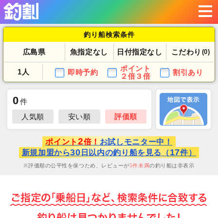
釣り船検索条件
広島県
魚指定なし
日付指定なし
こだわり
(0)
ポイント
1人
即時予約
割引あり
２倍３倍
0
件
人気順
安い順
評価順
2
ポイント
倍！
お試しモニター中！
30
17
新規加盟から
日以内の釣り船を見る（
件）
評価順の公平性を保つため、レビューが
5
件未満
の釣り船は非表示