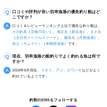
口コミや評判が良い切串漁港の優良釣り船はど
こですか？
口コミ＆レビューランキング上位で優良な釣り船は、
小川釣具
（
京橋川沿い
）、
海正丸
（
新浜港
）、
まさ丸
（
五日市メープルマリーナ
）、
隆高丸
（
丹那漁港
）、
武士（サムライ）
（
幸崎西漁港
）です。
現在、切串漁港の船釣りでよく釣れる魚は何で
すか？
2026年8月現在、
マダイ
、
アジ
、
カワハギ
などがよく
釣れているようです。
釣割のSNSをフォローする