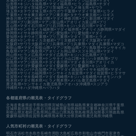
宮城県×マアジ
宮城県×アイナメ
山形県×マアジ
山形県×マダイ
山形県×キジハタ
福島県×マダイ
福島県×ヒラメ
福島県×チダイ
茨城県×マダイ
茨城県×ブリ
茨城県×ヒラメ
埼玉県×サワラ
埼玉県×タチウオ
埼玉県×ホウボウ
千葉県×マダイ
千葉県×ヒラメ
千葉県×イサキ
東京都×マアジ
東京都×タチウオ
東京都×シロギス
神奈川県×マアジ
神奈川県×マダイ
神奈川県×ブリ
新潟県×マダイ
新潟県×ブリ
新潟県×マアジ
富山県×アオリイカ
富山県×ブリ
富山県×マダイ
石川県×ブリ
石川県×キジハタ
石川県×マダイ
福井県×ケンサキイカ
福井県×マダイ
福井県×アオリイカ
静岡県×マダイ
静岡県×イサキ
静岡県×マアジ
愛知県×ブリ
愛知県×マダイ
愛知県×タチウオ
三重県×ブリ
三重県×マダイ
三重県×ヒラメ
京都府×ケンサキイカ
京都府×ブリ
京都府×マダイ
大阪府×マダイ
大阪府×サワラ
大阪府×ブリ
兵庫県×ブリ
兵庫県×マダイ
兵庫県×マダコ
和歌山県×マダイ
和歌山県×マアジ
和歌山県×ブリ
鳥取県×ケンサキイカ
鳥取県×マアジ
鳥取県×アオリイカ
岡山県×スズキ
岡山県×マダイ
岡山県×ヒラメ
広島県×マダイ
広島県×キジハタ
広島県×ブリ
山口県×マダイ
山口県×ケンサキイカ
山口県×キジハタ
徳島県×ブリ
徳島県×マアジ
徳島県×チダイ
香川県×マダイ
香川県×アオリイカ
香川県×マゴチ
愛媛県×マダイ
愛媛県×ブリ
愛媛県×キジハタ
高知県×カンパチ
高知県×アカアマダイ
高知県×イサキ
福岡県×マダイ
福岡県×ヤリイカ
福岡県×ケンサキイカ
佐賀県×マダイ
佐賀県×ヒラマサ
佐賀県×イサキ
長崎県×マダイ
長崎県×キジハタ
長崎県×オオモンハタ
熊本県×マダイ
熊本県×ヒラメ
熊本県×メバル
鹿児島県×マダイ
鹿児島県×ケンサキイカ
鹿児島県×アオハタ
沖縄県×スジアラ
沖縄県×キハダ
沖縄県×バラハタ
各都道府県の潮見表
・タイドグラフ
北海道
青森県
岩手県
秋田県
宮城県
山形県
福島県
東京都
神奈川県
千葉県
茨城県
新潟県
富山県
石川県
福井県
愛知県
静岡県
三重県
大阪府
兵庫県
和歌山県
京都府
広島県
岡山県
山口県
鳥取県
島根県
高知県
香川県
徳島県
愛媛県
福岡県
佐賀県
長崎県
熊本県
大分県
宮崎県
鹿児島県
沖縄県
人気市町村の潮見表・タイドグラフ
明石市
浜松市
糸島市
長崎市
周防大島町
広島市
和歌山市
鳴門市
富津市