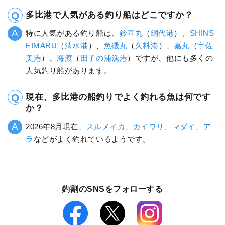
多比港で人気がある釣り船はどこですか？
特に人気がある釣り船は、
鈴喜丸
（
網代港
）、
SHINS
EIMARU
（
清水港
）、
魚磯丸
（
久料港
）、
嘉丸
（
宇佐
美港
）、
海渡
（
田子の浦漁港
）ですが、他にも多くの
人気釣り船があります。
現在、多比港の船釣りでよく釣れる魚は何です
か？
2026年8月現在、
スルメイカ
、
カイワリ
、
マダイ
、
ア
ラ
などがよく釣れているようです。
釣割のSNSをフォローする