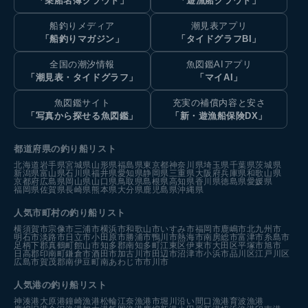
「乗船名簿クラウド」
「遊漁船クラウド」
船釣りメディア
潮見表アプリ
「船釣りマガジン」
「タイドグラフBI」
全国の潮汐情報
魚図鑑AIアプリ
「潮見表・タイドグラフ」
「マイAI」
魚図鑑サイト
充実の補償内容と安さ
「写真から探せる魚図鑑」
「新・遊漁船保険DX」
都道府県の釣り船リスト
北海道
岩手県
宮城県
山形県
福島県
東京都
神奈川県
埼玉県
千葉県
茨城県
新潟県
富山県
石川県
福井県
愛知県
静岡県
三重県
大阪府
兵庫県
和歌山県
京都府
広島県
岡山県
山口県
鳥取県
島根県
高知県
香川県
徳島県
愛媛県
福岡県
佐賀県
長崎県
熊本県
大分県
鹿児島県
沖縄県
人気市町村の釣り船リスト
横須賀市
宗像市
三浦市
横浜市
和歌山市
いすみ市
福岡市
鹿嶋市
北九州市
明石市
淡路市
日立市
小田原市
勝浦市
鴨川市
熱海市
南房総市
富津市
糸島市
足柄下郡真鶴町
館山市
知多郡南知多町
江東区
伊東市
大田区
平塚市
旭市
日高郡印南町
鎌倉市
酒田市
加古川市
田辺市
沼津市
小浜市
品川区
江戸川区
広島市
賀茂郡南伊豆町
南あわじ市
市川市
人気港の釣り船リスト
神湊港
大原港
鐘崎漁港
松輪江奈漁港
市堀川沿い
間口漁港
育波漁港