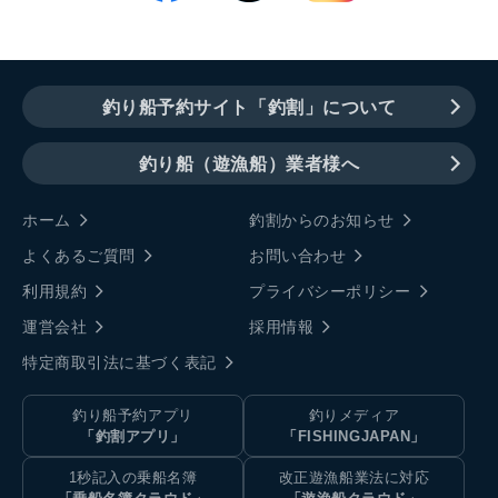
釣り船予約サイト「釣割」について
釣り船（遊漁船）業者様へ
ホーム
釣割からのお知らせ
よくあるご質問
お問い合わせ
利用規約
プライバシーポリシー
運営会社
採用情報
特定商取引法に基づく表記
釣り船予約アプリ
釣りメディア
「釣割アプリ」
「FISHINGJAPAN」
1秒記入の乗船名簿
改正遊漁船業法に対応