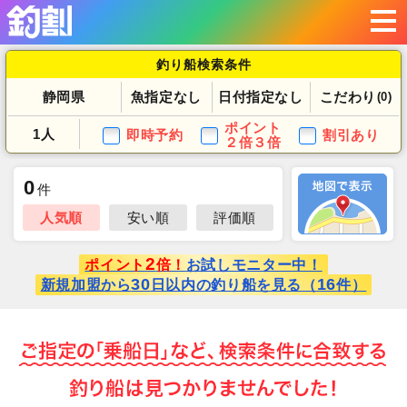
釣り船検索条件
静岡県
魚指定なし
日付指定なし
こだわり
(0)
ポイント
1人
即時予約
割引あり
２倍３倍
0
件
人気順
安い順
評価順
2
ポイント
倍！
お試しモニター中！
30
16
新規加盟から
日以内の釣り船を見る（
件）