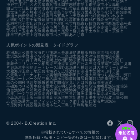
下関市
北九州市
木更津市
姫路市
淡路市
九十九里町
石巻市
平戸市
横浜市
神戸市
江戸川区
名古屋市
呉市
延岡市
志摩市
館山市
平塚市
小豆島町
四日市市
江田島市
常滑市
沼津市
松山市
福山市
横須賀市
唐津市
津市
長島町
佐世保市
茅ヶ崎市
浦安市
宮古島市
伊勢市
伊万里市
天草市
今治市
南知多町
勝浦市
南伊勢町
大洗町
浜田市
五島市
上天草市
芦北町
愛南町
いわき市
大磯町
長門市
千葉市
焼津市
亘理町
境港市
田原市
臼杵市
鈴鹿市
西尾市
恩納村
銚子市
仙台市
八戸市
芦屋町
光市
舞鶴市
行橋市
碧南市
西海市
高松市
葉山町
徳之島町
気仙沼市
市川市
桑名市
廿日市市
福岡市
赤穂市
屋久島町
苫小牧市
玉名市
糸魚川市
川崎市
尾鷲市
柳井市
宇土市
加古川市
宗像市
諫早市
西宮市
上越市
倉敷市
出水市
南あわじ市
人気ポイントの潮見表・タイドグラフ
若洲海浜公園
本牧海釣り施設
三番瀬
鹿島港
横浜
舞阪漁港
那珂湊港
豊浜漁港
宇野港
小名浜港
貝塚人工島
加太漁港
大津港
葛西海浜公園
アジュール舞子
野島公園
閖上港
福田港
須磨海岸
清水港
旧江戸川河口
新舞子マリンパーク
相馬港
三池港
東扇島西公園
三浦海岸
南芦屋浜
二見港
片貝漁港
平和島ボートレース場
野北漁港
相模川河口
大洗マリーナ
若松
大蔵海岸
玉島Ｅ地区
碧南海釣り広場
波崎新漁港
木曽川河口
呼子港
八景島マリーナ
ふれーゆ裏
飯岡漁港
羽田
日立港
大黒海づり施設
豊川河口
千葉ポートパーク
関門橋
名護漁港
御前崎港
師崎港
阿武隈川河口
天神崎
海の公園
検見川堤防
筑後川昇開橋
室見川河口
敦賀新港
横須賀
平磯海づり公園
牛窓港
垂水漁港
明石港
本渡港
鳥取港
東幡豆漁港
佐伯港
仙台漁港
田ノ浦漁港
津名港
豊橋
大磯港
神戸空港親水護岸
木更津港
武庫川一文字
新宮漁港
吉野川河口
三角西港
洲本港
千葉港
城ヶ島公園
小島漁港
吹上浜
三崎漁港
妻鹿漁港
熊本新港
館山港
牛深
宇品波止場公園
志賀島漁港
大三島フィッシングパーク
網干港
新仁尾港
片瀬漁港
市原海釣り施設
姪浜漁港
本荘人工島
古宇利島
亀浦港
© 2004- B.Creation Inc.
※掲載されているすべての情報の
無断転載・転用・コピー等の行為は一切禁じます。