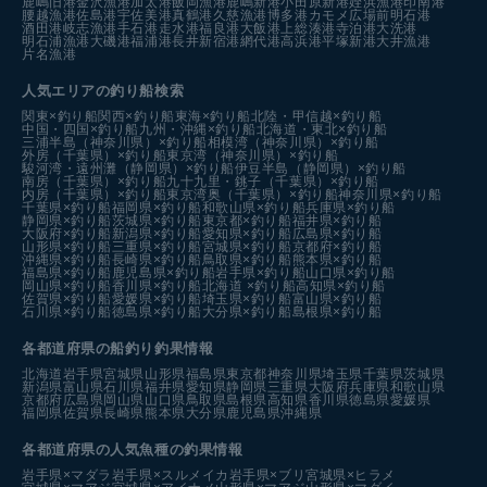
鹿嶋旧港
金沢漁港
加太港
飯岡漁港
鹿嶋新港
小田原新港
姪浜漁港
印南港
腰越漁港
佐島港
宇佐美港
真鶴港
久慈漁港
博多港カモメ広場前
明石港
酒田港
岐志漁港
手石港
走水港
福良港
大飯港
上総湊港
寺泊港
大洗港
明石浦漁港
大磯港
福浦港
長井新宿港
網代港
高浜港
平塚新港
大井漁港
片名漁港
人気エリアの釣り船検索
関東×釣り船
関西×釣り船
東海×釣り船
北陸・甲信越×釣り船
中国・四国×釣り船
九州・沖縄×釣り船
北海道・東北×釣り船
三浦半島（神奈川県）×釣り船
相模湾（神奈川県）×釣り船
外房（千葉県）×釣り船
東京湾（神奈川県）×釣り船
駿河湾・遠州灘（静岡県）×釣り船
伊豆半島（静岡県）×釣り船
南房（千葉県）×釣り船
九十九里・銚子（千葉県）×釣り船
内房（千葉県）×釣り船
東京湾奥（千葉県）×釣り船
神奈川県×釣り船
千葉県×釣り船
福岡県×釣り船
和歌山県×釣り船
兵庫県×釣り船
静岡県×釣り船
茨城県×釣り船
東京都×釣り船
福井県×釣り船
大阪府×釣り船
新潟県×釣り船
愛知県×釣り船
広島県×釣り船
山形県×釣り船
三重県×釣り船
宮城県×釣り船
京都府×釣り船
沖縄県×釣り船
長崎県×釣り船
鳥取県×釣り船
熊本県×釣り船
福島県×釣り船
鹿児島県×釣り船
岩手県×釣り船
山口県×釣り船
岡山県×釣り船
香川県×釣り船
北海道 ×釣り船
高知県×釣り船
佐賀県×釣り船
愛媛県×釣り船
埼玉県×釣り船
富山県×釣り船
石川県×釣り船
徳島県×釣り船
大分県×釣り船
島根県×釣り船
各都道府県の船釣り釣果情報
北海道
岩手県
宮城県
山形県
福島県
東京都
神奈川県
埼玉県
千葉県
茨城県
新潟県
富山県
石川県
福井県
愛知県
静岡県
三重県
大阪府
兵庫県
和歌山県
京都府
広島県
岡山県
山口県
鳥取県
島根県
高知県
香川県
徳島県
愛媛県
福岡県
佐賀県
長崎県
熊本県
大分県
鹿児島県
沖縄県
各都道府県の人気魚種の釣果情報
岩手県×マダラ
岩手県×スルメイカ
岩手県×ブリ
宮城県×ヒラメ