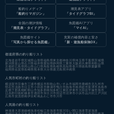
船釣りメディア
潮見表アプリ
「船釣りマガジン」
「タイドグラフBI」
全国の潮汐情報
魚図鑑AIアプリ
「潮見表・タイドグラフ」
「マイAI」
魚図鑑サイト
充実の補償内容と安さ
「写真から探せる魚図鑑」
「新・遊漁船保険DX」
都道府県の釣り船リスト
北海道
岩手県
宮城県
山形県
福島県
東京都
神奈川県
埼玉県
千葉県
茨城県
新潟県
富山県
石川県
福井県
愛知県
静岡県
三重県
大阪府
兵庫県
和歌山県
京都府
広島県
岡山県
山口県
鳥取県
島根県
高知県
香川県
徳島県
愛媛県
福岡県
佐賀県
長崎県
熊本県
大分県
鹿児島県
沖縄県
人気市町村の釣り船リスト
横須賀市
宗像市
三浦市
横浜市
和歌山市
いすみ市
福岡市
鹿嶋市
北九州市
明石市
淡路市
日立市
小田原市
勝浦市
鴨川市
熱海市
南房総市
富津市
糸島市
足柄下郡真鶴町
館山市
知多郡南知多町
江東区
伊東市
大田区
平塚市
旭市
日高郡印南町
鎌倉市
酒田市
加古川市
田辺市
沼津市
小浜市
品川区
江戸川区
広島市
賀茂郡南伊豆町
南あわじ市
市川市
人気港の釣り船リスト
神湊港
大原港
鐘崎漁港
松輪江奈漁港
市堀川沿い
間口漁港
育波漁港
鹿嶋旧港
金沢漁港
加太港
飯岡漁港
鹿嶋新港
小田原新港
姪浜漁港
印南港