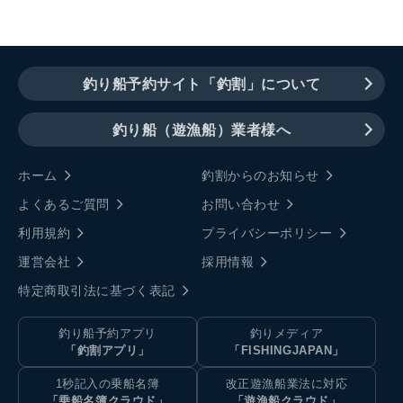
釣り船予約サイト「釣割」について
釣り船（遊漁船）業者様へ
ホーム
釣割からのお知らせ
よくあるご質問
お問い合わせ
利用規約
プライバシーポリシー
運営会社
採用情報
特定商取引法に基づく表記
釣り船予約アプリ
釣りメディア
「釣割アプリ」
「FISHINGJAPAN」
1秒記入の乗船名簿
改正遊漁船業法に対応
「乗船名簿クラウド」
「遊漁船クラウド」