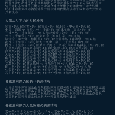
腰越漁港
佐島港
宇佐美港
真鶴港
久慈漁港
博多港カモメ広場前
明石港
酒田港
岐志漁港
手石港
走水港
福良港
大飯港
上総湊港
寺泊港
大洗港
明石浦漁港
大磯港
福浦港
長井新宿港
網代港
高浜港
平塚新港
大井漁港
片名漁港
人気エリアの釣り船検索
関東×釣り船
関西×釣り船
東海×釣り船
北陸・甲信越×釣り船
中国・四国×釣り船
九州・沖縄×釣り船
北海道・東北×釣り船
三浦半島（神奈川県）×釣り船
相模湾（神奈川県）×釣り船
外房（千葉県）×釣り船
東京湾（神奈川県）×釣り船
駿河湾・遠州灘（静岡県）×釣り船
伊豆半島（静岡県）×釣り船
南房（千葉県）×釣り船
九十九里・銚子（千葉県）×釣り船
内房（千葉県）×釣り船
東京湾奥（千葉県）×釣り船
神奈川県×釣り船
千葉県×釣り船
福岡県×釣り船
和歌山県×釣り船
兵庫県×釣り船
静岡県×釣り船
茨城県×釣り船
東京都×釣り船
福井県×釣り船
大阪府×釣り船
新潟県×釣り船
愛知県×釣り船
広島県×釣り船
山形県×釣り船
三重県×釣り船
宮城県×釣り船
京都府×釣り船
沖縄県×釣り船
長崎県×釣り船
鳥取県×釣り船
熊本県×釣り船
福島県×釣り船
鹿児島県×釣り船
岩手県×釣り船
山口県×釣り船
岡山県×釣り船
香川県×釣り船
北海道 ×釣り船
高知県×釣り船
佐賀県×釣り船
愛媛県×釣り船
埼玉県×釣り船
富山県×釣り船
石川県×釣り船
徳島県×釣り船
大分県×釣り船
島根県×釣り船
各都道府県の船釣り釣果情報
北海道
岩手県
宮城県
山形県
福島県
東京都
神奈川県
埼玉県
千葉県
茨城県
新潟県
富山県
石川県
福井県
愛知県
静岡県
三重県
大阪府
兵庫県
和歌山県
京都府
広島県
岡山県
山口県
鳥取県
島根県
高知県
香川県
徳島県
愛媛県
福岡県
佐賀県
長崎県
熊本県
大分県
鹿児島県
沖縄県
各都道府県の人気魚種の釣果情報
岩手県×マダラ
岩手県×スルメイカ
岩手県×ブリ
宮城県×ヒラメ
宮城県×マアジ
宮城県×アイナメ
山形県×マアジ
山形県×マダイ