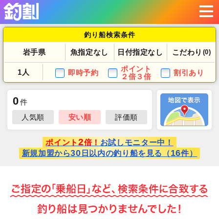
釣り船検索条件
岩手県
魚指定なし
日付指定なし
こだわり
(0)
ポイント
1人
即時予約
割引あり
２倍３倍
0
件
人気順
安い順
評価順
2
ポイント
倍！
お試しモニター中！
30
16
新規加盟から
日以内の釣り船を見る（
件）