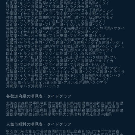
山形県×キジハタ
福島県×マダイ
福島県×ヒラメ
福島県×チダイ
茨城県×マダイ
茨城県×ブリ
茨城県×ヒラメ
埼玉県×サワラ
埼玉県×タチウオ
埼玉県×ホウボウ
千葉県×マダイ
千葉県×ヒラメ
千葉県×イサキ
東京都×マアジ
東京都×タチウオ
東京都×シロギス
神奈川県×マアジ
神奈川県×マダイ
神奈川県×ブリ
新潟県×マダイ
新潟県×ブリ
新潟県×マアジ
富山県×アオリイカ
富山県×ブリ
富山県×マダイ
石川県×ブリ
石川県×キジハタ
石川県×マダイ
福井県×ケンサキイカ
福井県×マダイ
福井県×アオリイカ
静岡県×マダイ
静岡県×イサキ
静岡県×マアジ
愛知県×ブリ
愛知県×マダイ
愛知県×タチウオ
三重県×ブリ
三重県×マダイ
三重県×ヒラメ
京都府×ケンサキイカ
京都府×ブリ
京都府×マダイ
大阪府×マダイ
大阪府×サワラ
大阪府×ブリ
兵庫県×ブリ
兵庫県×マダイ
兵庫県×マダコ
和歌山県×マダイ
和歌山県×マアジ
和歌山県×ブリ
鳥取県×ケンサキイカ
鳥取県×マアジ
鳥取県×アオリイカ
岡山県×スズキ
岡山県×マダイ
岡山県×ヒラメ
広島県×マダイ
広島県×キジハタ
広島県×ブリ
山口県×マダイ
山口県×ケンサキイカ
山口県×キジハタ
徳島県×ブリ
徳島県×マアジ
徳島県×チダイ
香川県×マダイ
香川県×アオリイカ
香川県×マゴチ
愛媛県×マダイ
愛媛県×ブリ
愛媛県×キジハタ
高知県×カンパチ
高知県×アカアマダイ
高知県×イサキ
福岡県×マダイ
福岡県×ヤリイカ
福岡県×ケンサキイカ
佐賀県×マダイ
佐賀県×ヒラマサ
佐賀県×イサキ
長崎県×マダイ
長崎県×キジハタ
長崎県×オオモンハタ
熊本県×マダイ
熊本県×ヒラメ
熊本県×メバル
鹿児島県×マダイ
鹿児島県×ケンサキイカ
鹿児島県×アオハタ
沖縄県×スジアラ
沖縄県×キハダ
沖縄県×バラハタ
各都道府県の潮見表
・タイドグラフ
北海道
青森県
岩手県
秋田県
宮城県
山形県
福島県
東京都
神奈川県
千葉県
茨城県
新潟県
富山県
石川県
福井県
愛知県
静岡県
三重県
大阪府
兵庫県
和歌山県
京都府
広島県
岡山県
山口県
鳥取県
島根県
高知県
香川県
徳島県
愛媛県
福岡県
佐賀県
長崎県
熊本県
大分県
宮崎県
鹿児島県
沖縄県
人気市町村の潮見表・タイドグラフ
明石市
浜松市
糸島市
長崎市
周防大島町
広島市
和歌山市
鳴門市
富津市