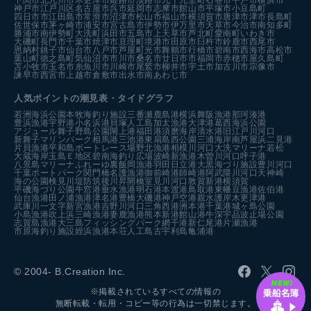
下関市
北九州市
木更津市
姫路市
淡路市
九十九里町
石巻市
平戸市
横浜市
神戸市
江戸川区
名古屋市
呉市
延岡市
志摩市
館山市
平塚市
小豆島町
四日市市
江田島市
常滑市
沼津市
松山市
福山市
横須賀市
唐津市
津市
長島町
佐世保市
茅ヶ崎市
浦安市
宮古島市
伊勢市
伊万里市
天草市
今治市
南知多町
勝浦市
南伊勢町
大洗町
浜田市
五島市
上天草市
芦北町
愛南町
いわき市
大磯町
長門市
千葉市
焼津市
亘理町
境港市
田原市
臼杵市
鈴鹿市
西尾市
恩納村
銚子市
仙台市
八戸市
芦屋町
光市
舞鶴市
行橋市
碧南市
西海市
高松市
葉山町
徳之島町
気仙沼市
市川市
桑名市
廿日市市
福岡市
赤穂市
屋久島町
苫小牧市
玉名市
糸魚川市
川崎市
尾鷲市
柳井市
宇土市
加古川市
宗像市
諫早市
西宮市
上越市
倉敷市
出水市
南あわじ市
人気ポイントの潮見表・タイドグラフ
若洲海浜公園
本牧海釣り施設
三番瀬
鹿島港
横浜
舞阪漁港
那珂湊港
豊浜漁港
宇野港
小名浜港
貝塚人工島
加太漁港
大津港
葛西海浜公園
アジュール舞子
野島公園
閖上港
福田港
須磨海岸
清水港
旧江戸川河口
新舞子マリンパーク
相馬港
三池港
東扇島西公園
三浦海岸
南芦屋浜
二見港
片貝漁港
平和島ボートレース場
野北漁港
相模川河口
大洗マリーナ
若松
大蔵海岸
玉島Ｅ地区
碧南海釣り広場
波崎新漁港
木曽川河口
呼子港
八景島マリーナ
ふれーゆ裏
飯岡漁港
羽田
日立港
大黒海づり施設
豊川河口
千葉ポートパーク
関門橋
名護漁港
御前崎港
師崎港
阿武隈川河口
天神崎
海の公園
検見川堤防
筑後川昇開橋
室見川河口
敦賀新港
横須賀
平磯海づり公園
牛窓港
垂水漁港
明石港
本渡港
鳥取港
東幡豆漁港
佐伯港
仙台漁港
田ノ浦漁港
津名港
豊橋
大磯港
神戸空港親水護岸
木更津港
武庫川一文字
新宮漁港
吉野川河口
三角西港
洲本港
千葉港
城ヶ島公園
小島漁港
吹上浜
三崎漁港
妻鹿漁港
熊本新港
館山港
牛深
宇品波止場公園
志賀島漁港
大三島フィッシングパーク
網干港
新仁尾港
片瀬漁港
市原海釣り施設
姪浜漁港
本荘人工島
古宇利島
亀浦港
© 2004- B.Creation Inc.
※掲載されているすべての情報の
無断転載・転用・コピー等の行為は一切禁じます。