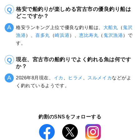
格安で船釣りが楽しめる宮古市の優良釣り船は
どこですか？
格安ランキング上位で優良な釣り船は、
大船丸
（
鬼沢
漁港
）、
喜多丸
（
崎浜港
）、
恵比寿丸
（
鬼沢漁港
）で
す。
現在、宮古市の船釣りでよく釣れる魚は何です
か？
2026年8月現在、
イカ
、
ヒラメ
、
スルメイカ
などがよ
く釣れているようです。
釣割のSNSをフォローする