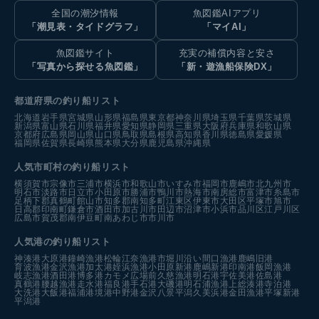
全国の潮汐情報
魚図鑑AIアプリ
「潮見表・タイドグラフ」
「マイAI」
魚図鑑サイト
充実の補償内容と安さ
「写真から探せる魚図鑑」
「新・遊漁船保険DX」
都道府県の釣り船リスト
北海道
岩手県
宮城県
山形県
福島県
東京都
神奈川県
埼玉県
千葉県
茨城県
新潟県
富山県
石川県
福井県
愛知県
静岡県
三重県
大阪府
兵庫県
和歌山県
京都府
広島県
岡山県
山口県
鳥取県
島根県
高知県
香川県
徳島県
愛媛県
福岡県
佐賀県
長崎県
熊本県
大分県
鹿児島県
沖縄県
人気市町村の釣り船リスト
横須賀市
宗像市
三浦市
横浜市
和歌山市
いすみ市
福岡市
鹿嶋市
北九州市
明石市
淡路市
日立市
小田原市
勝浦市
鴨川市
熱海市
南房総市
富津市
糸島市
足柄下郡真鶴町
館山市
知多郡南知多町
江東区
伊東市
大田区
平塚市
旭市
日高郡印南町
鎌倉市
酒田市
加古川市
田辺市
沼津市
小浜市
品川区
江戸川区
広島市
賀茂郡南伊豆町
南あわじ市
市川市
人気港の釣り船リスト
神湊港
大原港
鐘崎漁港
松輪江奈漁港
市堀川沿い
間口漁港
鹿嶋旧港
育波漁港
金沢漁港
加太港
姪浜漁港
小田原新港
鹿嶋新港
印南港
飯岡漁港
岐志漁港
酒田港
博多港カモメ広場前
久慈漁港
明石港
宇佐美港
佐島港
真鶴港
腰越漁港
走水港
福良港
手石港
大磯港
明石浦漁港
上総湊港
寺泊港
大洗港
大飯港
福浦港
境港中野港
金沢八景平潟
久美浜港
金田漁港
平塚新港
平潟港