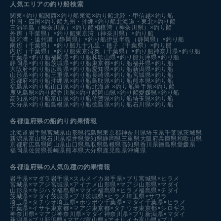
人気エリアの釣り船検索
関東×釣り船
関西×釣り船
東海×釣り船
北陸・甲信越×釣り船
中国・四国×釣り船
九州・沖縄×釣り船
北海道・東北×釣り船
三浦半島（神奈川県）×釣り船
相模湾（神奈川県）×釣り船
外房（千葉県）×釣り船
東京湾（神奈川県）×釣り船
駿河湾・遠州灘（静岡県）×釣り船
伊豆半島（静岡県）×釣り船
南房（千葉県）×釣り船
九十九里・銚子（千葉県）×釣り船
内房（千葉県）×釣り船
東京湾奥（千葉県）×釣り船
神奈川県×釣り船
千葉県×釣り船
福岡県×釣り船
和歌山県×釣り船
兵庫県×釣り船
静岡県×釣り船
茨城県×釣り船
東京都×釣り船
福井県×釣り船
大阪府×釣り船
広島県×釣り船
愛知県×釣り船
新潟県×釣り船
山形県×釣り船
三重県×釣り船
長崎県×釣り船
宮城県×釣り船
京都府×釣り船
沖縄県×釣り船
鳥取県×釣り船
熊本県×釣り船
福島県×釣り船
山口県×釣り船
北海道 ×釣り船
岩手県×釣り船
鹿児島県×釣り船
香川県×釣り船
岡山県×釣り船
愛媛県×釣り船
高知県×釣り船
富山県×釣り船
佐賀県×釣り船
埼玉県×釣り船
大分県×釣り船
島根県×釣り船
徳島県×釣り船
石川県×釣り船
各都道府県の船釣り釣果情報
北海道
岩手県
宮城県
山形県
福島県
東京都
神奈川県
埼玉県
千葉県
茨城県
新潟県
富山県
石川県
福井県
愛知県
静岡県
三重県
大阪府
兵庫県
和歌山県
京都府
広島県
岡山県
山口県
鳥取県
島根県
高知県
香川県
徳島県
愛媛県
福岡県
佐賀県
長崎県
熊本県
大分県
鹿児島県
沖縄県
各都道府県の人気魚種の釣果情報
岩手県×マダラ
岩手県×スルメイカ
岩手県×ブリ
宮城県×ヒラメ
宮城県×マアジ
宮城県×アイナメ
山形県×マアジ
山形県×マダイ
山形県×キジハタ
福島県×マダイ
福島県×ヒラメ
福島県×チダイ
茨城県×マダイ
茨城県×ブリ
茨城県×ヒラメ
埼玉県×サワラ
埼玉県×タチウオ
埼玉県×ホウボウ
千葉県×マダイ
千葉県×ヒラメ
千葉県×イサキ
東京都×マアジ
東京都×タチウオ
東京都×シロギス
神奈川県×マアジ
神奈川県×マダイ
神奈川県×ブリ
新潟県×マダイ
新潟県×ブリ
新潟県×マアジ
富山県×アオリイカ
富山県×ブリ