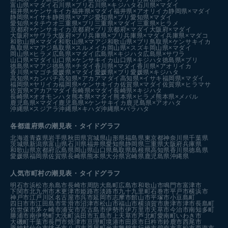
富山県×マダイ
石川県×ブリ
石川県×キジハタ
石川県×マダイ
福井県×ケンサキイカ
福井県×マダイ
福井県×アオリイカ
静岡県×マダイ
静岡県×イサキ
静岡県×マアジ
愛知県×ブリ
愛知県×マダイ
愛知県×タチウオ
三重県×ブリ
三重県×マダイ
三重県×ヒラメ
京都府×ケンサキイカ
京都府×ブリ
京都府×マダイ
大阪府×マダイ
大阪府×サワラ
大阪府×ブリ
兵庫県×ブリ
兵庫県×マダイ
兵庫県×マダコ
和歌山県×マダイ
和歌山県×マアジ
和歌山県×ブリ
鳥取県×ケンサキイカ
鳥取県×マアジ
鳥取県×スルメイカ
岡山県×スズキ
岡山県×マダイ
岡山県×ヒラメ
広島県×マダイ
広島県×キジハタ
広島県×サワラ
山口県×マダイ
山口県×ケンサキイカ
山口県×キジハタ
徳島県×ブリ
徳島県×マアジ
徳島県×チダイ
香川県×マダイ
香川県×アオリイカ
香川県×マゴチ
愛媛県×マダイ
愛媛県×ブリ
愛媛県×キジハタ
高知県×カンパチ
高知県×アカアマダイ
高知県×イサキ
福岡県×マダイ
福岡県×ヤリイカ
福岡県×ケンサキイカ
佐賀県×マダイ
佐賀県×ヒラマサ
佐賀県×アカアマダイ
長崎県×マダイ
長崎県×キジハタ
長崎県×オオモンハタ
熊本県×マダイ
熊本県×ヒラメ
熊本県×メバル
鹿児島県×マダイ
鹿児島県×ケンサキイカ
鹿児島県×アオハタ
沖縄県×スジアラ
沖縄県×キハダ
沖縄県×バラハタ
各都道府県の潮見表
・タイドグラフ
北海道
青森県
岩手県
秋田県
宮城県
山形県
福島県
東京都
神奈川県
千葉県
茨城県
新潟県
富山県
石川県
福井県
愛知県
静岡県
三重県
大阪府
兵庫県
和歌山県
京都府
広島県
岡山県
山口県
鳥取県
島根県
高知県
香川県
徳島県
愛媛県
福岡県
佐賀県
長崎県
熊本県
大分県
宮崎県
鹿児島県
沖縄県
人気市町村の潮見表・タイドグラフ
明石市
浜松市
糸島市
長崎市
周防大島町
広島市
和歌山市
鳴門市
富津市
下関市
北九州市
木更津市
姫路市
淡路市
九十九里町
石巻市
平戸市
横浜市
神戸市
江戸川区
名古屋市
呉市
延岡市
志摩市
館山市
平塚市
小豆島町
四日市市
江田島市
常滑市
沼津市
松山市
福山市
横須賀市
唐津市
津市
長島町
佐世保市
茅ヶ崎市
浦安市
宮古島市
伊勢市
伊万里市
天草市
今治市
南知多町
勝浦市
南伊勢町
大洗町
浜田市
五島市
上天草市
芦北町
愛南町
いわき市
大磯町
千葉市
長門市
焼津市
亘理町
境港市
田原市
臼杵市
鈴鹿市
西尾市