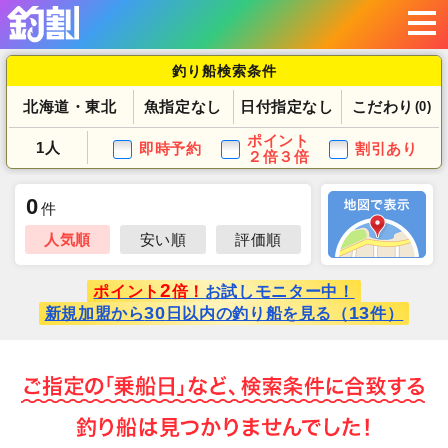
釣り船検索条件
北海道・東北
魚指定なし
日付指定なし
こだわり
(0)
ポイント
1人
即時予約
割引あり
２倍３倍
0
件
人気順
安い順
評価順
2
ポイント
倍！
お試しモニター中！
30
13
新規加盟から
日以内の釣り船を見る（
件）