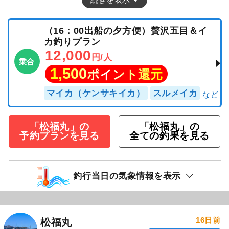
（16：00出船の夕方便）贅沢五目＆イ
カ釣りプラン
12,000
円/人
乗合
1,500
ポイント還元
マイカ（ケンサキイカ）
スルメイカ
「松福丸」の
「松福丸」の
予約プランを見る
全ての釣果を見る
釣行当日の気象情報を表示
16日前
松福丸