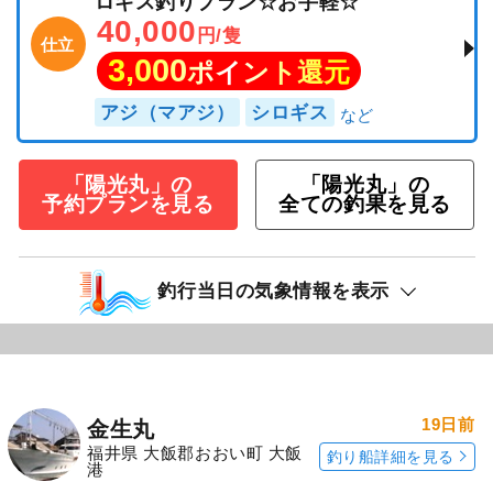
ロギス釣りプラン☆お手軽☆
40,000
円/隻
仕立
3,000
ポイント還元
アジ（マアジ）
シロギス
「陽光丸」の
「陽光丸」の
予約プランを見る
全ての釣果を見る
釣行当日の気象情報を表示
19日前
金生丸
福井県 大飯郡おおい町 大飯
釣り船詳細を見る
港