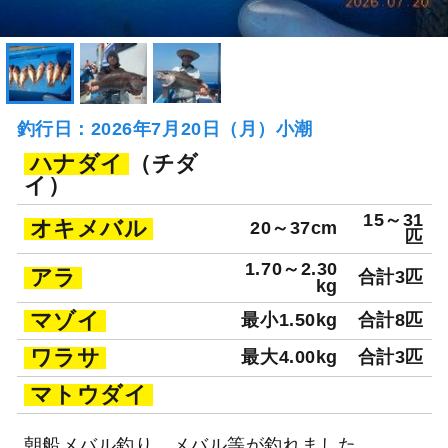
釣行日：2026年7月20日（月）小潮
ハナダイ
（チダ
イ）
15～31
オキメバル
20～37cm
匹
1.70～2.30
アラ
合計3匹
kg
マゾイ
最小1.50kg
合計8匹
ワラサ
最大4.00kg
合計3匹
マトウダイ
朝船メバル釣り、メバル等が釣れました。