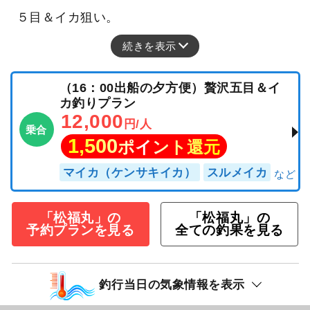
５目＆イカ狙い。
続きを表示
（16：00出船の夕方便）贅沢五目＆イ
カ釣りプラン
12,000
円/人
乗合
1,500
ポイント還元
マイカ（ケンサキイカ）
スルメイカ
「松福丸」の
「松福丸」の
予約プランを見る
全ての釣果を見る
釣行当日の気象情報を表示