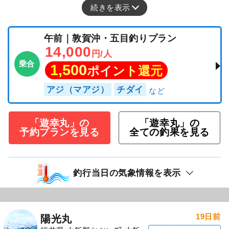
続きを表示
午前｜敦賀沖・五目釣りプラン
14,000
円/人
乗合
1,500
ポイント還元
アジ（マアジ）
チダイ
「遊幸丸」の
「遊幸丸」の
予約プランを見る
全ての釣果を見る
釣行当日の気象情報を表示
19日前
陽光丸