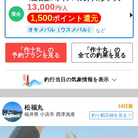
13,000
円/人
乗合
1,500
ポイント還元
オキメバル（ウスメバル）
「作十丸」の
「作十丸」の
予約プランを見る
全ての釣果を見る
釣行当日の気象情報を表示
18日前
松福丸
福井県 小浜市 西津漁港
釣り船詳細を見る