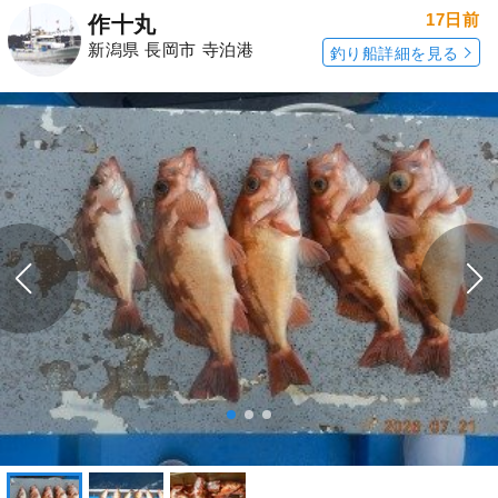
17日前
作十丸
新潟県 長岡市 寺泊港
釣り船詳細を見る