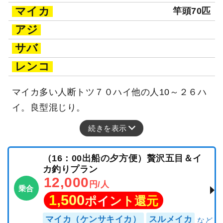
マイカ
竿頭70匹
アジ
サバ
レンコ
マイカ多い人断トツ７０ハイ他の人10～２６ハ
イ。良型混じり。
続きを表示
（16：00出船の夕方便）贅沢五目＆イ
カ釣りプラン
12,000
円/人
乗合
1,500
ポイント還元
マイカ（ケンサキイカ）
スルメイカ