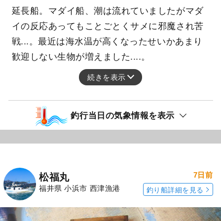
延長船。マダイ船、潮は流れていましたがマダ
イの反応あってもことごとくサメに邪魔され苦
戦...。最近は海水温が高くなったせいかあまり
歓迎しない生物が増えました....。
続きを表示
釣行当日の気象情報を表示
7日前
松福丸
福井県 小浜市 西津漁港
釣り船詳細を見る