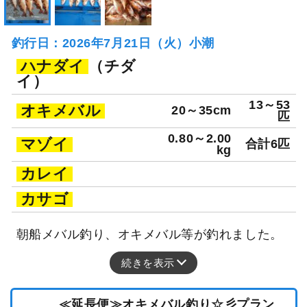
釣行日：2026年7月21日（火）小潮
ハナダイ
（チダ
イ）
13～53
オキメバル
20～35cm
匹
0.80～2.00
マゾイ
合計6匹
kg
カレイ
カサゴ
朝船メバル釣り、オキメバル等が釣れました。
続きを表示
≪延長便≫オキメバル釣り☆彡プラン