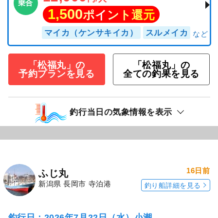
乗合
1,500
ポイント還元
マイカ（ケンサキイカ）
スルメイカ
「松福丸」の
「松福丸」の
予約プランを見る
全ての釣果を見る
釣行当日の気象情報を表示
16日前
ふじ丸
新潟県 長岡市 寺泊港
釣り船詳細を見る
釣行日：2026年7月22日（水）小潮