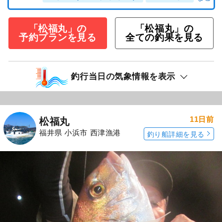
「松福丸」の
「松福丸」の
予約プランを見る
全ての釣果を見る
釣行当日の気象情報を表示
11日前
松福丸
福井県 小浜市 西津漁港
釣り船詳細を見る