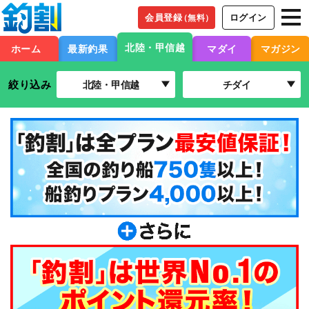
会員登録
ログイン
（無料）
北陸・甲信越
ホーム
最新釣果
マダイ
マガジン
絞り込み
北陸・甲信越
チダイ