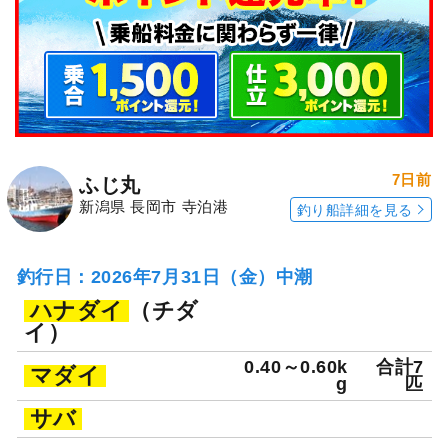
7日前
ふじ丸
新潟県 長岡市 寺泊港
釣り船詳細を見る
釣行日：2026年7月31日（金）中潮
ハナダイ
（チダ
イ）
0.40～0.60k
合計7
マダイ
g
匹
サバ