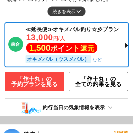
続きを表示
≪延長便≫オキメバル釣り☆彡プラン
13,000
円/人
乗合
1,500
ポイント還元
オキメバル（ウスメバル）
「作十丸」の
「作十丸」の
予約プランを見る
全ての釣果を見る
釣行当日の気象情報を表示
18日前