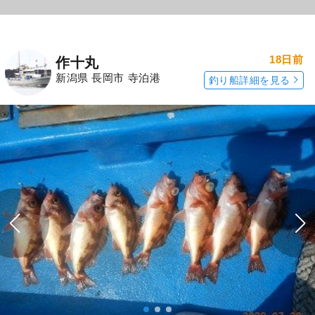
18日前
作十丸
新潟県 長岡市 寺泊港
釣り船詳細を見る