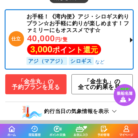
お手軽！《湾内便》アジ・シロギス釣り
プラン☆お手軽に釣りが楽しめます！フ
ァミリーにもオススメです☆
40,000
仕立
円/隻
3,000
ポイント還元
アジ（マアジ）
シロギス
「金生丸」の
「金生丸」の
予約プランを見る
全ての釣果を見る
釣行当日の気象情報を表示
20日前