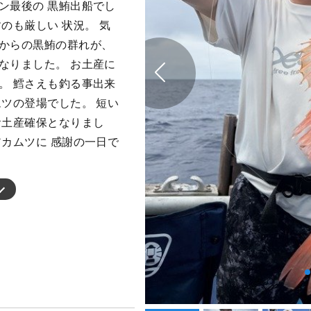
ン最後の 黒鮪出船でし
のも厳しい 状況。 気
域からの黒鮪の群れが、
なりました。 お土産に
。 鱈さえも釣る事出来
ムツの登場でした。 短い
お土産確保となりまし
アカムツに 感謝の一日で