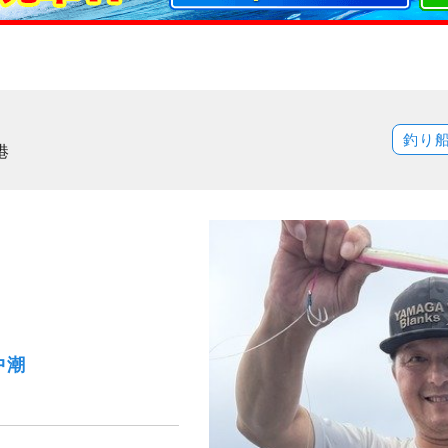
釣り
港
中潮