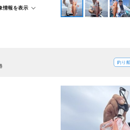
象情報を表示
釣り
港