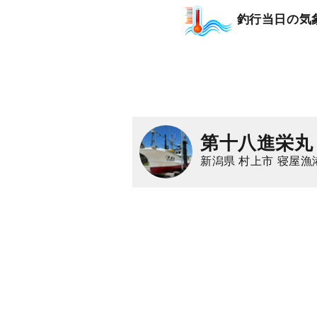
釣行当日の気
第十八進栄丸
新潟県 村上市 寝屋漁